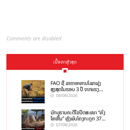
Comments are disabled
ເນື້ອຫາຫຼ້າສຸດ
FAO ຊີ້ ລາຄາອາຫານໂລກພຸ່ງ
ສູງສຸດໃນຮອບ 3 ປີ ຈາກແຮງ
ກົດດັນຂອງສົງຄາມ, El nino
08/08/2026
ນັກບູຮານຄະດີໄຂປິດສະໜາ “ທົ່ງ
ໄຫຫີນ” ຫຼັງພົບໂຄງກະດູກ 37
ຄົນໃນຫີນຍັກ
07/08/2026