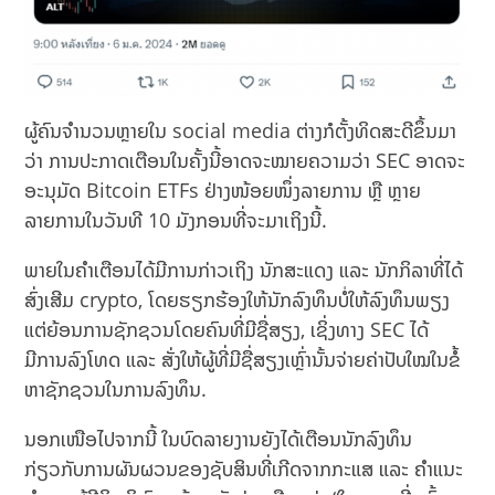
ຜູ້ຄົນຈຳນວນຫຼາຍໃນ social media ຕ່າງກໍຕັ້ງທິດສະດີຂຶ້ນມາ
ວ່າ ການປະກາດເຕືອນໃນຄັ້ງນີ້ອາດຈະໝາຍຄວາມວ່າ SEC ອາດຈະ
ອະນຸມັດ Bitcoin ETFs ຢ່າງໜ້ອຍໜຶ່ງລາຍການ ຫຼື ຫຼາຍ
ລາຍການໃນວັນທີ 10 ມັງກອນທີ່ຈະມາເຖິງນີ້.
ພາຍໃນຄຳເຕືອນໄດ້ມີການກ່າວເຖິງ ນັກສະແດງ ແລະ ນັກກິລາທີ່ໄດ້
ສົ່ງເສີມ crypto, ໂດຍຮຽກຮ້ອງໃຫ້ນັກລົງທຶນບໍ່ໃຫ້ລົງທຶນພຽງ
ແຕ່ຍ້ອນການຊັກຊວນໂດຍຄົນທີ່ມີຊື່ສຽງ, ເຊິ່ງທາງ SEC ໄດ້
ມີການລົງໂທດ ແລະ ສັ່ງໃຫ້ຜູ້ທີ່ມີຊື່ສຽງເຫຼົ່ານັ້ນຈ່າຍຄ່າປັບໃໝໃນຂໍ້
ຫາຊັກຊວນໃນການລົງທຶນ.
ນອກ​ເໜືອ​ໄປ​ຈາກ​ນີ້ ໃນບົດລາຍງານຍັງໄດ້ເຕືອນນັກລົງທຶນ
ກ່ຽວກັບການຜັນຜວນຂອງຊັບສິນທີ່ເກີດຈາກກະແສ ແລະ ຄໍາແນະ