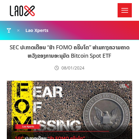
Lao Xperts
SEC ປະກາດເຕືອນ “ຢ່າ FOMO ຄຣິບໂຕ” ທ່າມກາງຄວາມຄາດ
ຫວັງຂອງການອະນຸມັດ Bitcoin Spot ETF
08/01/2024