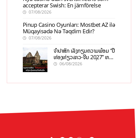
accepterar Swish: En jämförelse
07/08/2026
Pinup Casino Oyunları: Mostbet AZ ilə
Müqayisədə Nə Təqdim Edir?
07/08/2026
ຈຳປາສັກ ເລັ່ງກຽມຄວາມພ້ອມ “ປີ
ທ່ອງທ່ຽວລາວ-ຈີນ 2027” ຫວັງ
ກະຕຸ້ນເສດຖະກິດທ້ອງຖິ່ນ
06/08/2026