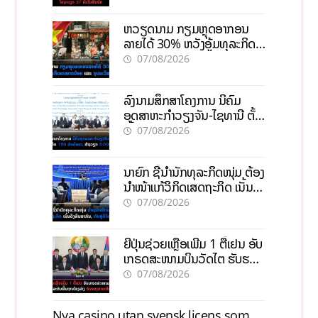
ຫວຽດນາມ ກຽມຫຼຸດອາກອນ
ລາຍໄດ້ 30% ຫວັງອູ້ມທຸລະກິດ
ຂະໜາດນ້ອຍ ແລະ ຈຸນລະ
07/08/2026
ວິສາຫະກິດ
ລົງນາມສຶກສາໂຄງການ ນິຄົມ
ອຸດສາຫະກຳວຽງຈັນ-ໄຊທານີ ຕັ້ງ
ເປົ້າດຶງທຶນ 150 ລ້ານໂດລາ, ສ້າງ
07/08/2026
ວຽກ 5.000 ຕຳແໜ່ງ
ນາຍົກ ຊີ້ນຳນັກທຸລະກິດໜຸ່ມ ຕ້ອງ
ນຳໜ້າແກ້ວິກິດເສດຖະກິດ ເນັ້ນດຶງ
ທຶນສາກົນ, ຫັນສູ່ດິຈິຕອນ
07/08/2026
ຍີ່ປຸ່ນຊ່ວຍເຫຼືອເພີ່ມ 1 ຕື້ເຢນ ອັບ
ເກຣດສະໜາມບິນວັດໄຕ ຮັບຮອງ
ການເຕີບໂຕ
07/08/2026
Nya casino utan svensk licens som