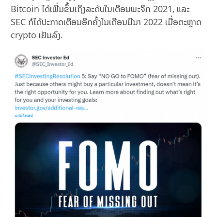
Bitcoin ໄດ້ເພີ່ມຂຶ້ນເຖິງລະດັບໃນເດືອນພະຈິກ 2021, ແລະ
SEC ກໍໄດ້ປະກາດເຕືອນອີກຄັ້ງໃນເດືອນມີນາ 2022 ເມື່ອຕະຫຼາດ
crypto ເຢັນລົງ.