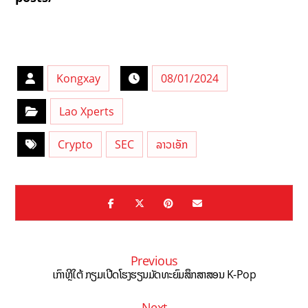
Kongxay
08/01/2024
Lao Xperts
Crypto
SEC
ລາວເອັກ
Previous
ເກົາຫຼີໃຕ້ ກຽມເປີດໂຮງຮຽນມັດທະຍົມສຶກສາສອນ K-Pop
Next