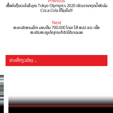
Previous
ເສື້ອຄົນຖືທວນໄຟໃນງານ Tokyo Olympics 2020 ເຮັດມາຈາກຕຸກນ້ຳອັດລົມ
Coca-Cola ຣີໄຊເຄິນ!!!
Next
ສະຫະລັດອາເມລິກາ ມອບທຶນ 700.000 ໂດລາ ໃຫ້ ສປປ ລາວ ເພື່ອ
ສະໜັບສະໜູນໂຄງການກຳຈັດໄຂ້ມາເລເລຍ
ຂ່າວທີ່ກ່ຽວຂ້ອງ ...