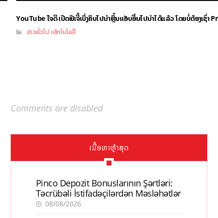
YouTube ໃຈດີ ເປີດຟີເຈີ້ເບິ່ງຄິບໄປນຳຫຼິ້ນແອັບອື່ນໄປນຳໄດ້ແລ້ວ ໂດຍບໍ່ຕ້ອງເຊົ່
ຂ່າວທົ່ວໄປ
ເທັກໂນໂລຢີ
,
Comments are disabled
ເນື້ອຫາຫຼ້າສຸດ
Pinco Depozit Bonuslarının Şərtləri:
Təcrübəli İstifadəçilərdən Məsləhətlər
08/08/2026