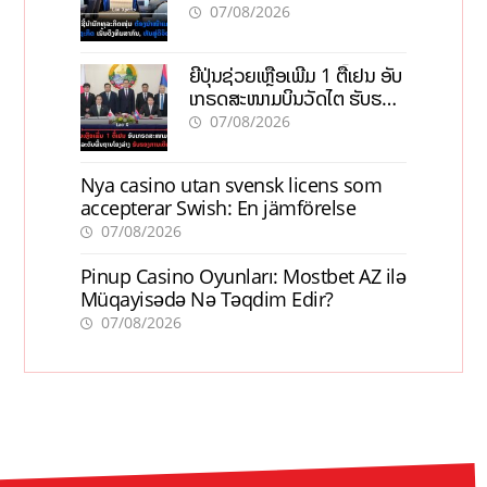
ທຶນສາກົນ, ຫັນສູ່ດິຈິຕອນ
07/08/2026
ຍີ່ປຸ່ນຊ່ວຍເຫຼືອເພີ່ມ 1 ຕື້ເຢນ ອັບ
ເກຣດສະໜາມບິນວັດໄຕ ຮັບຮອງ
ການເຕີບໂຕ
07/08/2026
Nya casino utan svensk licens som
accepterar Swish: En jämförelse
07/08/2026
Pinup Casino Oyunları: Mostbet AZ ilə
Müqayisədə Nə Təqdim Edir?
07/08/2026