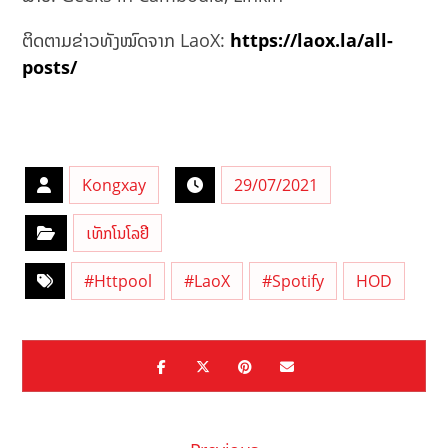
ຕິດຕາມຂ່າວທັງໝົດຈາກ LaoX:
https://laox.la/all-
posts/
Kongxay
29/07/2021
ເທັກໂນໂລຢີ
#Httpool
#LaoX
#Spotify
HOD