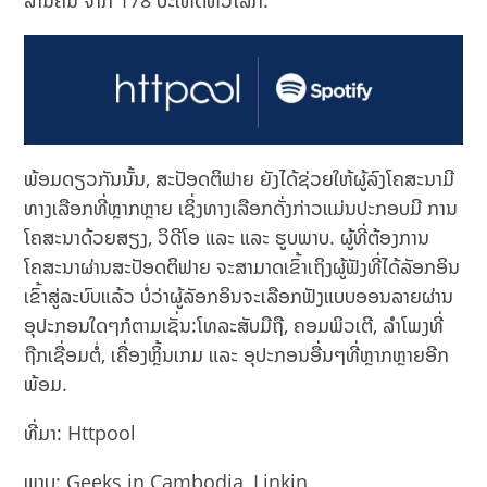
ລ້ານຄົນ ຈາກ 178 ປະເທດທົ່ວໂລກ.
ພ້ອມດຽວກັນນັ້ນ, ສະປັອດຕິຟາຍ ຍັງໄດ້ຊ່ວຍໃຫ້ຜູ້ລົງໂຄສະນາມີ
ທາງເລືອກທີ່ຫຼາກຫຼາຍ ເຊິ່ງທາງເລືອກດັ່ງກ່າວແມ່ນປະກອບມີ ການ
ໂຄສະນາດ້ວຍສຽງ, ວິດີໂອ ແລະ ແລະ ຮູບພາບ. ຜູ້ທີ່ຕ້ອງການ
ໂຄສະນາຜ່ານສະປັອດຕິຟາຍ ຈະສາມາດເຂົ້າເຖິງຜູ້ຟັງທີ່ໄດ້ລັອກອິນ
ເຂົ້າສູ່ລະບົບແລ້ວ ບໍ່ວ່າຜູ້ລັອກອິນຈະເລືອກຟັງແບບອອນລາຍຜ່ານ
ອຸປະກອນໃດໆກໍຕາມເຊັ່ນ:ໂທລະສັບມືຖື, ຄອມພິວເຕີ, ລຳໂພງທີ່
ຖືກເຊື່ອມຕໍ່, ເຄື່ອງຫຼິ້ນເກມ ແລະ ອຸປະກອນອື່ນໆທີ່ຫຼາກຫຼາຍອີກ
ພ້ອມ.
ທີ່ມາ: Httpool
ພາບ: Geeks in Cambodia, Linkin