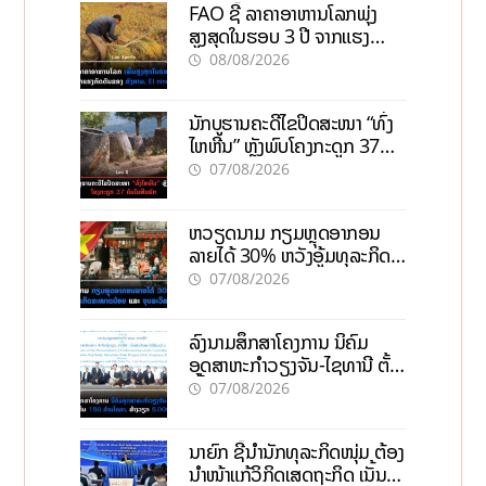
FAO ຊີ້ ລາຄາອາຫານໂລກພຸ່ງ
ສູງສຸດໃນຮອບ 3 ປີ ຈາກແຮງ
ກົດດັນຂອງສົງຄາມ, El nino
08/08/2026
ນັກບູຮານຄະດີໄຂປິດສະໜາ “ທົ່ງ
ໄຫຫີນ” ຫຼັງພົບໂຄງກະດູກ 37
ຄົນໃນຫີນຍັກ
07/08/2026
ຫວຽດນາມ ກຽມຫຼຸດອາກອນ
ລາຍໄດ້ 30% ຫວັງອູ້ມທຸລະກິດ
ຂະໜາດນ້ອຍ ແລະ ຈຸນລະ
07/08/2026
ວິສາຫະກິດ
ລົງນາມສຶກສາໂຄງການ ນິຄົມ
ອຸດສາຫະກຳວຽງຈັນ-ໄຊທານີ ຕັ້ງ
ເປົ້າດຶງທຶນ 150 ລ້ານໂດລາ, ສ້າງ
07/08/2026
ວຽກ 5.000 ຕຳແໜ່ງ
ນາຍົກ ຊີ້ນຳນັກທຸລະກິດໜຸ່ມ ຕ້ອງ
ນຳໜ້າແກ້ວິກິດເສດຖະກິດ ເນັ້ນດຶງ