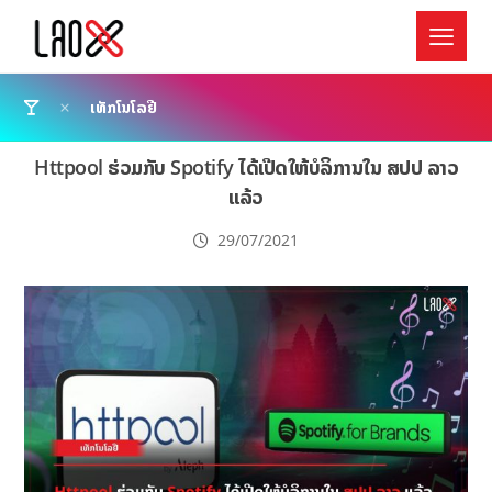
ເທັກໂນໂລຢີ
Httpool ຮ່ວມກັບ Spotify ໄດ້ເປີດໃຫ້ບໍລິການໃນ ສປປ ລາວ
ແລ້ວ
29/07/2021