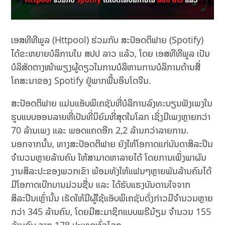
ເອສທີທີພູລ (Httpool) ຮ່ວມກັບ ສະປັອດຕິຟາຍ (Spotify)
ໄດ້ຂະຫຍາຍບໍລິການໃນ ສປປ ລາວ ແລ້ວ, ໂດຍ ເອສທີທີພູລ ເປັນ
ບໍລິສັດຕາງໜ້າພຽງຜູ້ດຽວໃນການບໍລິຫານການບໍລິການດ້ານສື່
ໂຄສະນາຂອງ Spotify ຢູ່ພາກພື້ນອິນໂດຈີນ.
ສະປັອດຕິຟາຍ ແມ່ນແອັບພິເຄຊັນທີ່ບໍລິການລົງທະບຽນຟັງເພງໃນ
ຮູບແບບອອນລາຍທີ່ເປັນທີ່ນິຍົມທີ່ສຸດໃນໂລກ ເຊິ່ງມີເພງຫຼາຍກວ່າ
70 ລ້ານເພງ ແລະ ພອດແຄດອີກ 2,2 ລ້ານກວ່າລາຍການ.
ນອກຈາກນັ້ນ, ທາງສະປັອດຕິຟາຍ ຍັງໃຫ້ໂອກາດແກ່ບັນດາສິລະປິນ
ຈຳນວນຫຼາຍລ້ານຄົນ ໃຫ້ສາມາດຫາລາຍໄດ້ ໂດຍການເພິ່ງພາຜົນ
ງານສິລະປະຂອງພວກເຂົາ ພ້ອມທັງໃຫ້ແຟນໆຫຼາຍພັນລ້ານຄົນໄດ້
ມີໂອກາດເບີກບານມ່ວນຊື່ນ ແລະ ໄດ້ຮັບແຮງບັນດານໃຈຈາກ
ສິລະປິນເຫຼົ່ານັ້ນ ເຮັດໃຫ້ມີຜູ້ໃຊ້ແອັບພິເຄຊັນດັ່ງກ່າວມີຈຳນວນຫຼາຍ
ກວ່າ 345 ລ້ານຄົນ, ໂດຍມີສະມາຊິກແບບພຣີມ້ຽມ ຈໍານວນ 155