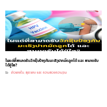
ໃຜແດ່ທີ່ສາມາດຮັບວັກຊີນປ້ອງກັນມະເຮັງປາກມົດລູກໄດ້ ແລະ ສາມາດຮັບ
ໄດ້ຢູ່ໃສ?
ຂ່າວພາຍໃນ
ສຸຂະພາບ ແລະ ຄວາມສວຍຄວາມງາມ
,