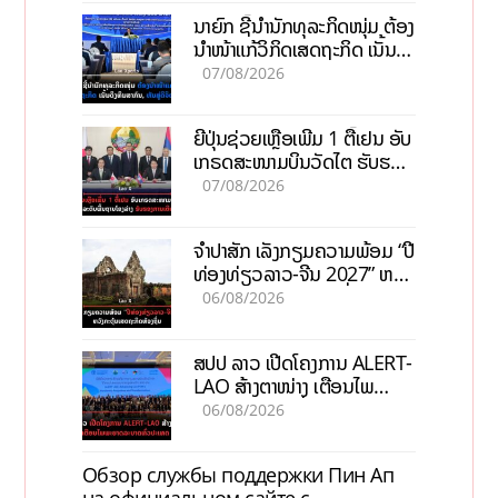
ນາຍົກ ຊີ້ນຳນັກທຸລະກິດໜຸ່ມ ຕ້ອງ
ນຳໜ້າແກ້ວິກິດເສດຖະກິດ ເນັ້ນດຶງ
ທຶນສາກົນ, ຫັນສູ່ດິຈິຕອນ
07/08/2026
ຍີ່ປຸ່ນຊ່ວຍເຫຼືອເພີ່ມ 1 ຕື້ເຢນ ອັບ
ເກຣດສະໜາມບິນວັດໄຕ ຮັບຮອງ
ການເຕີບໂຕ
07/08/2026
ຈຳປາສັກ ເລັ່ງກຽມຄວາມພ້ອມ “ປີ
ທ່ອງທ່ຽວລາວ-ຈີນ 2027” ຫວັງ
ກະຕຸ້ນເສດຖະກິດທ້ອງຖິ່ນ
06/08/2026
ສປປ ລາວ ເປີດໂຄງການ ALERT-
LAO ສ້າງຕາໜ່າງ ເຕືອນໄພ
ພະຍາດລະບາດທົ່ວປະເທດ
06/08/2026
Обзор службы поддержки Пин Ап
на официальном сайте с