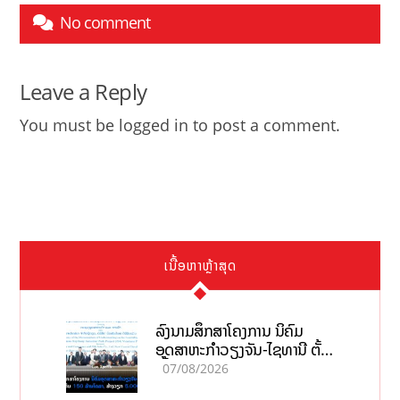
No comment
Leave a Reply
You must be
logged in
to post a comment.
ເນື້ອຫາຫຼ້າສຸດ
ລົງນາມສຶກສາໂຄງການ ນິຄົມ
ອຸດສາຫະກຳວຽງຈັນ-ໄຊທານີ ຕັ້ງ
ເປົ້າດຶງທຶນ 150 ລ້ານໂດລາ, ສ້າງ
07/08/2026
ວຽກ 5.000 ຕຳແໜ່ງ