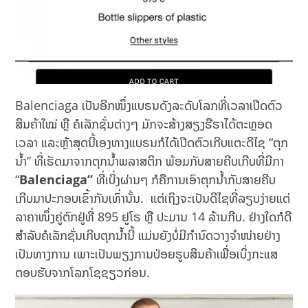
Balenciaga ເປັນອີກໜຶ່ງແບຣນດັງລະດັບໂລກທີ່ເວລາເປີດຕົວ
ສິນຄ້າໃໝ່ ຫຼື ຄໍເລັກຊັ່ນຕ່າງໆ ມັກຈະສ້າງສຽງຮືຮາໄດ້ຕະຫຼອດ
ເວລາ ແລະຫຼ້າສຸດນີ້ເອງທາງແບຣນກໍໄດ້ເປີດຕົວເກີບແຕະດີໄຊ “ຕຸກ
ນ້ຳ” ທີ່ເຮັດມາຈາກຕຸກນ້ຳພລາສຕິກ ພ້ອມກັບສາຍຄີບເກີບທີ່ມີກາ
“
Balenciaga”
ທີ່ເບິ່ງຜ່ານໆ ກໍຄືການເອົາຕຸກນ້ຳກັບສາຍຄີບ
ເກີບມາປະກອບເຂົ້າກັນເທົ່ານັ້ນ. ແຕ່ເຖິງຈະເປັນດີໄຊທີ່ລຽບງ່າຍແຕ່
ລາຄາໜຶ່ງຄູ່ຕົກຢູ່ທີ່ 895 ຢູໂຣ ຫຼື ປະມານ 14 ລ້ານກີບ. ຢ່າງໃດກໍດີ
ສຳລັບຄໍເລັກຊັ່ນເກີບຕຸກນ້ຳນີ້ ແມ່ນຍັງບໍ່ມີກໍານົດວາງຈໍາໜ່າຍຢ່າງ
ເປັນທາງການ ເພາະເປັນພຽງການປ່ອຍຮູບສິນຄ້າເພື່ອເບິ່ງກະແສ
ຕອບຮັບຈາກໂລກໂຊຊຽວກ່ອນ.