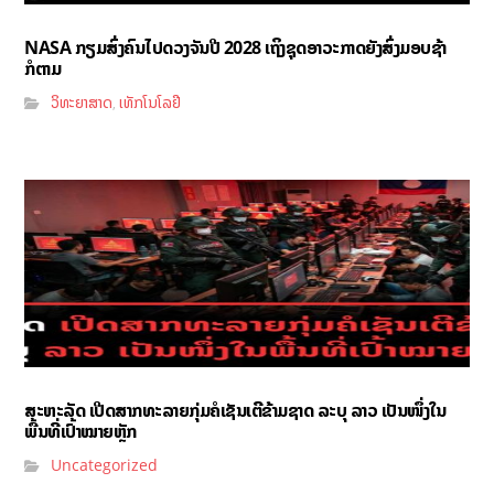
NASA ກຽມສົ່ງຄົນໄປດວງຈັນປີ 2028 ເຖິງຊຸດອາວະກາດຍັງສົ່ງມອບຊ້າ
ກໍຕາມ
ວິທະຍາສາດ
ເທັກໂນໂລຢີ
,
ສະຫະລັດ ເປີດສາກທະລາຍກຸ່ມຄໍເຊັນເຕີຂ້າມຊາດ ລະບຸ ລາວ ເປັນໜຶ່ງໃນ
ພື້ນທີ່ເປົ້າໝາຍຫຼັກ
Uncategorized