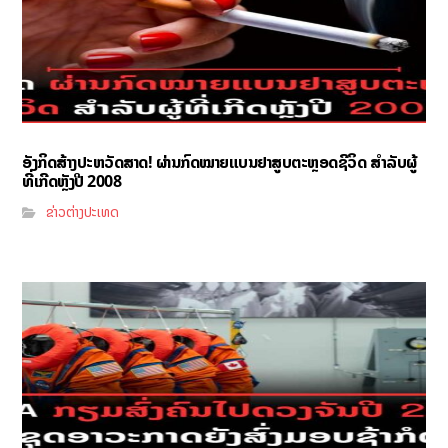
ອັງກິດສ້າງປະຫວັດສາດ! ຜ່ານກົດໝາຍແບນຢາສູບຕະຫຼອດຊີວິດ ສຳລັບຜູ້
ທີ່ເກີດຫຼັງປີ 2008
ຂ່າວຕ່າງປະເທດ