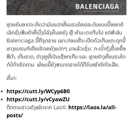
ຫຼາຍຄົນອາດຈະຄິດວ່າມັນແປກທີ່ແບຣນໃຫຍ່ລະດັບແບບນີ້ອອກຄໍ
ເລັກຊັ່ນສິນຄ້າທີ່ເບິ່ງບໍ່ລົງທຶນຫຍັງ ຫຼື ທຳມະດາເກີນໄປ ແຕ່ສຳລັບ
Balenciaga ນີ້ຄືຈຸດຂາຍ ເພາະກ່ອນທີ່ຈະເປີດຕົວເກີບແຕະຕຸກນີ້
ທາງແບຣນກໍເຄີຍເຮັດຫຍັງແປກໆ ມາແລ້ວເຊັ່ນ: ກະເປົ໋າຖົງຂີ້ເຫຍື້ອ
ສີດໍາ, ເກີບຂາດ, ຕ່າງຫູທີ່ເປັນເຊືອກເກີບ ແລະ ຫຼາຍຢ່າງທີ່ແບຣນໃດ
ກໍບໍ່ກ້າເຮັດຕາມ. ພ້ອມນີ້ຍັງສາມາດຂາຍໄດ້ດີຈົນໜ້າຕົກໃຈເລີຍ.
ທີ່ມາ:
https://cutt.ly/WCyp6B0
https://cutt.ly/vCyawZU
ຕິດຕາມຂ່າວທັງໝົດຈາກ LaoX:
https://laox.la/all-
posts/