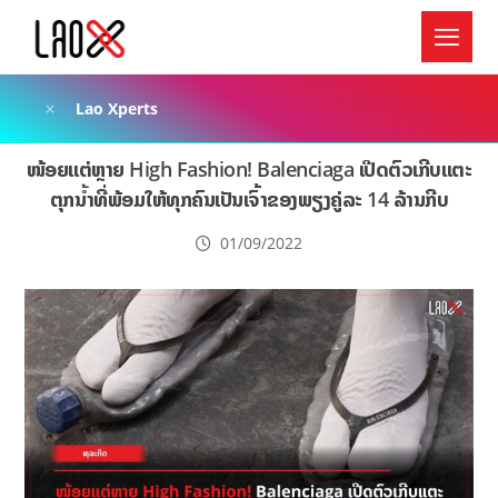
Lao Xperts
ໜ້ອຍແຕ່ຫຼາຍ High Fashion! Balenciaga ເປີດຕົວເກີບແຕະ
ຕຸກນ້ຳທີ່ພ້ອມໃຫ້ທຸກຄົນເປັນເຈົ້າຂອງພຽງຄູ່ລະ 14 ລ້ານກີບ
01/09/2022