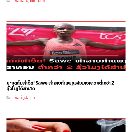
ຂ່າວທົ່ວໄປ
ເທັກໂນໂລຢີ
,
ມະນຸດຄົນທຳອິດ! Sawe ທຳລາຍກຳແພງແລ່ນມາຣາທອນຕ່ຳກວ່າ 2
ຊົ່ວໂມງໄດ້ສຳເລັດ
ຂ່າວຕ່າງປະເທດ