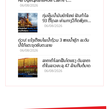
актуальной информацией
06/08/2026
ກຸ່ມທຶນນ້ຳມັນຍັກໃຫຍ່ ຟັນກຳໄລ
93 ຕື້ໂດລາ ທ່າມກາງວິກິດສົງຄາມ
ລາຄານໍ້າມັນແພງ
06/08/2026
ດ່ວນ! ແຈ້ງເຕືອນໄພນໍ້າຖ້ວມ 3 ສາຍນໍ້າຫຼັກ ລະດັບ
ນໍ້າໃກ້ແຕະຈຸດອັນຕະລາຍ
06/08/2026
ລາຄາຄຳໂລກຟື້ນໂຕແຮງ ດັນລາຄາ
ຄຳໃນລາວທະລຸ 47 ລ້ານກີບຕໍ່ບາດ
06/08/2026