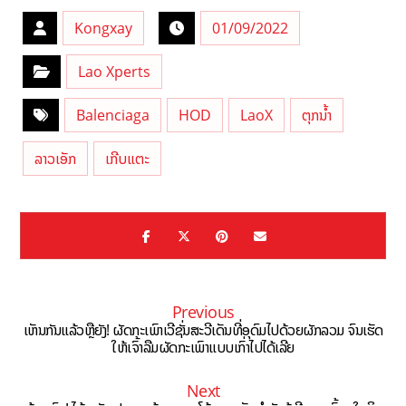
Kongxay
01/09/2022
Lao Xperts
Balenciaga
HOD
LaoX
ຕຸກນ້ຳ
ລາວເອັກ
ເກີບແຕະ
Previous
ເຫັນກັນແລ້ວຫຼືຍັງ! ຜັດກະເພົາເວີຊັ່ນສະວີເດັນທີ່ອຸດົມໄປດ້ວຍຜັກລວມ ຈົນເຮັດ
ໃຫ້ເຈົ້າລືມຜັດກະເພົາແບບເກົ່າໄປໄດ້ເລີຍ
Next