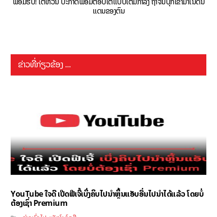
ພ້ອມຮົບ! ໄຕ້ຫວັນ ປະກາດພ້ອມຕອບໂຕ້ແບບເຕັມກຳລັງ ຖ້າຈີນບຸກເຂົ້າມາໃນດິນ
ແດນຂອງຕົນ
ຂ່າວທີ່ກ່ຽວຂ້ອງ ...
YouTube ໃຈດີ ເປີດຟີເຈີ້ເບິ່ງຄິບໄປນຳຫຼິ້ນແອັບອື່ນໄປນຳໄດ້ແລ້ວ ໂດຍບໍ່
ຕ້ອງເຊົ່າ Premium