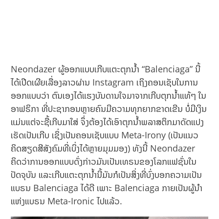
Neondazer ຜູ້ອອກແບບເກີບແຕະຕຸກນ້ຳ “Balenciaga” ນີ້
ໄດ້ເປີດເຜີຍເລື່ອງລາວຜ່ານ Instagram ເຖິງຄອນເຊັບໃນການ
ອອກແບບວ່າ ຕົນເອງໄດ້ແຮງບັນດານໃຈມາຈາກເກີບຕຸກນ້ຳແທ້ໆ ໃນ
ອາຟຣິກາ ທີ່ປະຊາກອນຫຼາຍຄົນມີຄວາມທຸກຍາກຂາດເຂີນ ບໍ່ມີເງິນ
ແມ່ນແຕ່ຈະຊື້ເກີບມາໃສ່ ຈຶ່ງຕ້ອງໄດ້ເອົາຕຸກນ້ຳພລາສຕິກມາດັດແປງ
ເຮັດເປັນເກີບ ເຊິ່ງເປັນຄອນເຊັບແບບ Meta-Irony (ເປັນແນວ
ຄິດສຽດສີສັງຄົມທີ່ເບິ່ງໄດ້ຫຼາຍມຸມມອງ) ທັງນີ້ Neondazer
ຄິດວ່າການອອກແບບດັ່ງກ່າວມັນເປັນເທຣນຂອງໂລກແຟຊັ່ນໃນ
ປັດຈຸບັນ ແລະເກີບແຕະຕຸກນ້ຳນີ້ມັນກໍເປັນສິ່ງທີ່ບົ່ງບອກຄວາມເປັນ
ແບຣນ Balenciaga ໄດ້ດີ ເພາະ Balenciaga ກາຍເປັນຜູ້ນຳ
ແຫ່ງແບຣນ Meta-Ironic ໄປແລ້ວ.