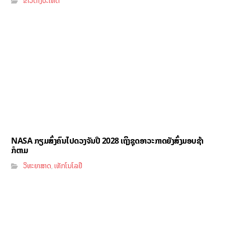
ຂ່າວຕ່າງປະເທດ
NASA ກຽມສົ່ງຄົນໄປດວງຈັນປີ 2028 ເຖິງຊຸດອາວະກາດຍັງສົ່ງມອບຊ້າ
ກໍຕາມ
ວິທະຍາສາດ
ເທັກໂນໂລຢີ
,