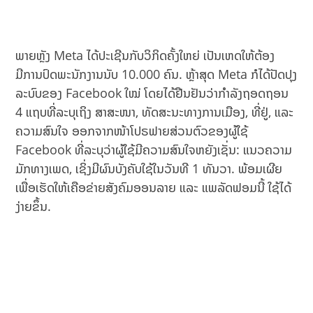
ພາຍຫຼັງ Meta ໄດ້ປະເຊີນກັບວິກິດຄັ້ງໃຫຍ່ ເປັນເຫດໃຫ້ຕ້ອງ
ມີການປົດພະນັກງານນັບ 10.000 ຄົນ. ຫຼ້າສຸດ Meta ກໍໄດ້ປັດປຸງ
ລະບົບຂອງ Facebook ໃໝ່ ໂດຍໄດ້ຢືນຢັນວ່າກໍາລັງຖອດຖອນ
4 ແຖບທີ່ລະບຸເຖິງ ສາສະໜາ, ທັດສະນະທາງການເມືອງ, ທີ່ຢູ່, ແລະ
ຄວາມສົນໃຈ ອອກຈາກໜ້າໂປຣຟາຍສ່ວນຕົວຂອງຜູ້ໃຊ້
Facebook ທີ່ລະບຸວ່າຜູ້ໃຊ້ມີຄວາມສົນໃຈຫຍັງເຊັ່ນ: ແນວຄວາມ
ມັກທາງເພດ, ເຊິ່ງມີຜົນບັງຄັບໃຊ້ໃນວັນທີ 1 ທັນວາ. ພ້ອມເຜີຍ
ເພື່ອເຮັດໃຫ້ເຄືອຂ່າຍສັງຄົມອອນລາຍ ແລະ ແພລັດຟອມນີ້ ໃຊ້ໄດ້
ງ່າຍຂຶ້ນ.