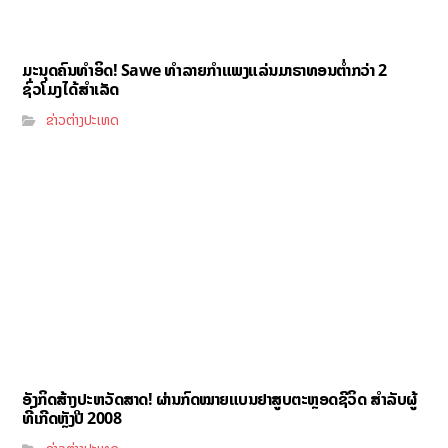
ມະນຸດຄົນທຳອິດ! Sawe ທຳລາຍກຳແພງແລ່ນມາຣາທອນຕ່ຳກວ່າ 2
ຊົ່ວໂມງໄດ້ສຳເລັດ
ຂ່າວຕ່າງປະເທດ
ອັງກິດສ້າງປະຫວັດສາດ! ຜ່ານກົດໝາຍແບນຢາສູບຕະຫຼອດຊີວິດ ສຳລັບຜູ້
ທີ່ເກີດຫຼັງປີ 2008