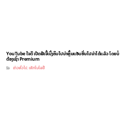
YouTube ໃຈດີ ເປີດຟີເຈີ້ເບິ່ງຄິບໄປນຳຫຼິ້ນແອັບອື່ນໄປນຳໄດ້ແລ້ວ ໂດຍບໍ່
ຕ້ອງເຊົ່າ Premium
ຂ່າວທົ່ວໄປ
ເທັກໂນໂລຢີ
,