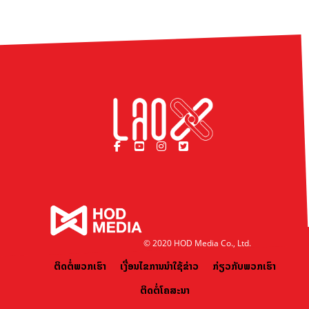
© 2020 HOD Media Co., Ltd.
ຕິດຕໍ່ພວກເຮົາ
ເງື່ອນໄຂການນຳໃຊ້ຂ່າວ
ກ່ຽວກັບພວກເຮົາ
ຕິດຕໍ່ໂຄສະນາ