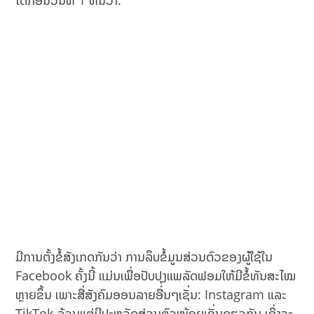
ມີການຕັ້ງຂໍ້ສັງເກດກັນວ່າ ການລຶບຂໍ້ມູນສ່ວນຕົວຂອງຜູ້ໃຊ້ໃນ
Facebook ຄັ້ງນີ້ ແມ່ນເພື່ອປັບປຸງແພລັດຟອມໃຫ້ມີຂໍ້ທັນສະໄໝ
ຫຼາຍຂຶ້ນ ເພາະສື່ສັງຄົມອອນລາຍອື່ນໆເຊັ່ນ: Instagram ແລະ
TikTok ລ້ວນແຕ່ມີປະຫວັດສ່ວນຕົວໜ້ອຍເຊັ່ນດຽວກັນ ເຊິ່ງຈະ