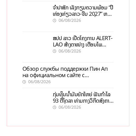
ຈຳປາສັກ ເລັ່ງກຽມຄວາມພ້ອມ “ປີ
ທ່ອງທ່ຽວລາວ-ຈີນ 2027” ຫວັງ
ກະຕຸ້ນເສດຖະກິດທ້ອງຖິ່ນ
06/08/2026
ສປປ ລາວ ເປີດໂຄງການ ALERT-
LAO ສ້າງຕາໜ່າງ ເຕືອນໄພ
ພະຍາດລະບາດທົ່ວປະເທດ
06/08/2026
Обзор службы поддержки Пин Ап
на официальном сайте с
актуальной информацией
06/08/2026
ກຸ່ມທຶນນ້ຳມັນຍັກໃຫຍ່ ຟັນກຳໄລ
93 ຕື້ໂດລາ ທ່າມກາງວິກິດສົງຄາມ
ລາຄານໍ້າມັນແພງ
06/08/2026