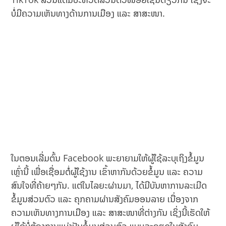
ບໍ່ມີຄວາມເຫັນທາງດ້ານການເມືອງ ແລະ ສາສະໜາ.
ໃນຕອນເລີ່ມຕົ້ນ Facebook ພະຍາຍາມໃຫ້ຜູ້ໃຊ້ລະບຸເຖິງຂໍ້ມູນ
ເຫຼົ່ານີ້ ເພື່ອເຊື່ອມຕໍ່ຜູ້ໃຊ້ງານ ເຂົ້າຫາກັນດ້ວຍຂໍ້ມູນ ແລະ ຄວາມ
ສົນໃຈທີ່ຄ້າຍໆກັນ. ແຕ່ໃນໄລຍະຜ່ານມາ, ໄດ້ມີບັນຫາການລະເມີດ
ຂໍ້ມູນສ່ວນຕົວ ແລະ ຄຸກຄາມຜ່ານສັງຄົມອອນລາຍ ເນື່ອງຈາກ
ຄວາມເຫັນທາງການເມືອງ ແລະ ສາສະໜາທີ່ຕ່າງກັນ ເຊິ່ງນີ້ເຮັດໃຫ້
ຜູ້ໃຊ້ບໍ່ຕ້ອງການແບ່ງປັນຂໍ້ມູນສ່ວນຕົວ ແບບລະອຽດໃນສັງຄົມ