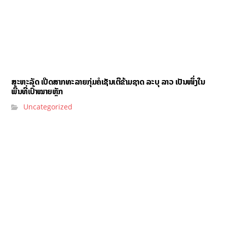
ສະຫະລັດ ເປີດສາກທະລາຍກຸ່ມຄໍເຊັນເຕີຂ້າມຊາດ ລະບຸ ລາວ ເປັນໜຶ່ງໃນ
ພື້ນທີ່ເປົ້າໝາຍຫຼັກ
Uncategorized