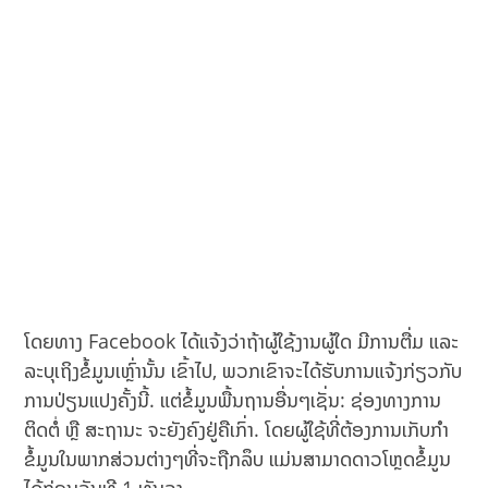
ໂດຍທາງ Facebook ໄດ້ແຈ້ງວ່າຖ້າຜູ້ໃຊ້ງານຜູ້ໃດ ມີການຕື່ມ ແລະ
ລະບຸເຖິງຂໍ້ມູນເຫຼົ່ານັ້ນ ເຂົ້າໄປ, ພວກເຂົາຈະໄດ້ຮັບການແຈ້ງກ່ຽວກັບ
ການປ່ຽນແປງຄັ້ງນີ້. ແຕ່ຂໍ້ມູນພື້ນຖານອື່ນໆເຊັ່ນ: ຊ່ອງທາງການ
ຕິດຕໍ່ ຫຼື ສະຖານະ ຈະຍັງຄົງຢູ່ຄືເກົ່າ. ໂດຍຜູ້ໃຊ້ທີ່ຕ້ອງການເກັບກໍາ
ຂໍ້ມູນໃນພາກສ່ວນຕ່າງໆທີ່ຈະຖືກລຶບ ແມ່ນສາມາດດາວໂຫຼດຂໍ້ມູນ
ໄດ້ກ່ອນວັນທີ 1 ທັນວາ.