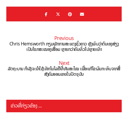
Previous
Chris Hemsworth ກຽມພັກການສະແດງຊົ່ວຄາວ ຫຼັງພົບວ່າຕົນເອງສ່ຽງ
ເປັນໂຣກສະໝອງເສື່ອມ ຫຼາຍກວ່າຄົນທົ່ວໄປຫຼາຍເທົ່າ
Next
ລັດຖະບານ ກຳລັງຈະນຳໃຊ້ເທັກໂນໂລຢີທີ່ທັນສະໄໝ ເພື່ອແກ້ໄຂຜົນກະທົບຈາກສື່
ສັງຄົມອອນລາຍໃນປັດຈຸບັນ
ຂ່າວທີ່ກ່ຽວຂ້ອງ ...