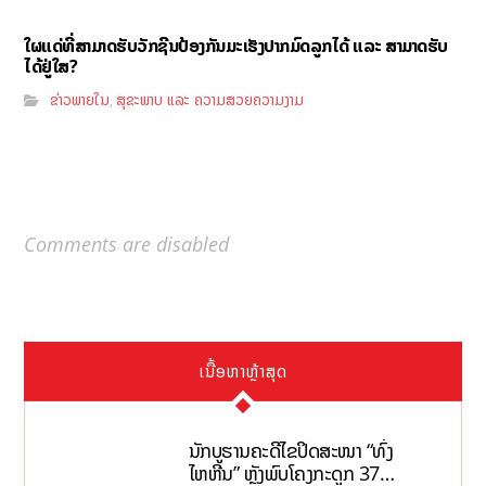
ໃຜແດ່ທີ່ສາມາດຮັບວັກຊີນປ້ອງກັນມະເຮັງປາກມົດລູກໄດ້ ແລະ ສາມາດຮັບ
ໄດ້ຢູ່ໃສ?
ຂ່າວພາຍໃນ
ສຸຂະພາບ ແລະ ຄວາມສວຍຄວາມງາມ
,
Comments are disabled
ເນື້ອຫາຫຼ້າສຸດ
ນັກບູຮານຄະດີໄຂປິດສະໜາ “ທົ່ງ
ໄຫຫີນ” ຫຼັງພົບໂຄງກະດູກ 37