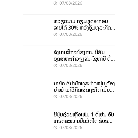
ຄົນໃນຫີນຍັກ
07/08/2026
ຫວຽດນາມ ກຽມຫຼຸດອາກອນ
ລາຍໄດ້ 30% ຫວັງອູ້ມທຸລະກິດ
ຂະໜາດນ້ອຍ ແລະ ຈຸນລະ
07/08/2026
ວິສາຫະກິດ
ລົງນາມສຶກສາໂຄງການ ນິຄົມ
ອຸດສາຫະກຳວຽງຈັນ-ໄຊທານີ ຕັ້ງ
ເປົ້າດຶງທຶນ 150 ລ້ານໂດລາ, ສ້າງ
07/08/2026
ວຽກ 5.000 ຕຳແໜ່ງ
ນາຍົກ ຊີ້ນຳນັກທຸລະກິດໜຸ່ມ ຕ້ອງ
ນຳໜ້າແກ້ວິກິດເສດຖະກິດ ເນັ້ນດຶງ
ທຶນສາກົນ, ຫັນສູ່ດິຈິຕອນ
07/08/2026
ຍີ່ປຸ່ນຊ່ວຍເຫຼືອເພີ່ມ 1 ຕື້ເຢນ ອັບ
ເກຣດສະໜາມບິນວັດໄຕ ຮັບຮອງ
ການເຕີບໂຕ
07/08/2026