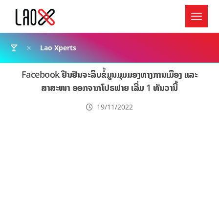
Lao Xperts
Facebook ຢືນຢັນຈະລຶບຂໍ້ມູນມຸມມອງທາງການເມືອງ ແລະ
ສາສະໜາ ອອກຈາກໂປຣຟາຍ ເລີ່ມ 1 ທັນວານີ້
19/11/2022