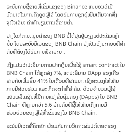
ລະບົບການຊື້ຂາຍທີ່ເຂັ້ມແຂງຂອງ Binance ແນ່ນອນວ່າມີ
ບົດບາດໃນການດຶງດູດຜູ້ໃຊ້ ໂດຍຮັບການຊຸກຍູ້ເພີ່ມເຕີມຈາກສິ່ງ
ຈູງໃຈເຊັ່ນ: ຄ່າທໍານຽມການຊື້ຂາຍຕໍ່າ.
ຢ່າງໃດກໍຕາມ, ມູນຄ່າຂອງ BNB ບໍ່ໄດ້ຢຸດຢູ່ພຽງແຕ່ປະເດັນເຫຼົ່າ
ນັ້ນ ໂດຍລະບົບນິເວດຂອງ BNB Chain ຍັງເປັນອົງປະກອບທີ່ສໍາ
ຄັນທີ່ຕ້ອງໄດ້ຮັບການພິຈາລະນາ.
ເຖິງແມ່ນວ່າປະລິມານການຝາກເງິນເພື່ອໃຊ້ smart contract ໃນ
BNB Chain ໄດ້ຫຼຸດລົງ 7%, ແຕ່ປະລິມານ DApp ຂອງເຄືອ
ຂ່າຍກັບເພີ່ມຂຶ້ນ 41% ໃນເດືອນທີ່ຜ່ານມາ, ເຊິ່ງສະແດງໃຫ້ເຫັນ
ການມີສ່ວນຮ່ວມ ແລະ ກິດຈະກໍາທີ່ສໍາຄັນ. ດ້ວຍຈຳນວນຜູ້ໃຊ້
ແອັບພລິເຄຊັນທີ່ມີການແບ່ງຂັ້ນຄຸ້ມຄອງ (DApps) ໃນ BNB
Chain ທີ່ຫຼາຍກວ່າ 5.6 ລ້ານຄົນທີ່ຊີ້ໃຫ້ເຫັນເຖິງການມີ
ສ່ວນຮ່ວມຂອງຜູ້ໃຊ້ທີ່ເຂັ້ມແຂງໃນ BNB Chain.
ລະບົບນິເວດທີ່ຄຶກຄັກ ພ້ອມກັບການວິເຄາະຜົນປະໂຫຍດຂອງ