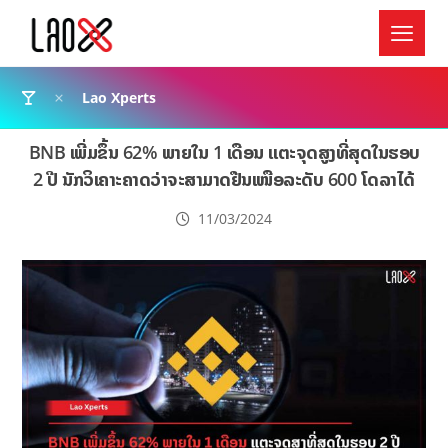
Lao Xperts
BNB ເພີ່ມຂຶ້ນ 62% ພາຍໃນ 1 ເດືອນ ແຕະຈຸດສູງທີ່ສຸດໃນຮອບ
2 ປີ ນັກວິເຄາະຄາດວ່າຈະສາມາດຢືນເໜືອລະດັບ 600 ໂດລາໄດ້
11/03/2024