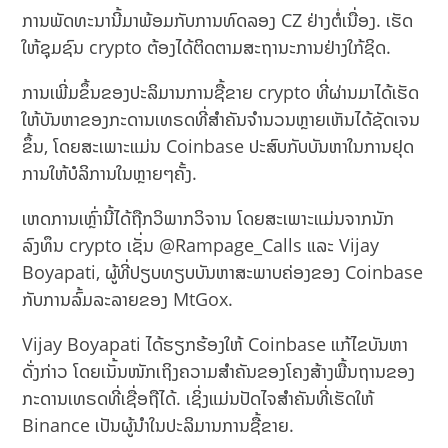
ການພັດທະນານີ້ມາພ້ອມກັບການທົດລອງ CZ ຢ່າງຕໍ່ເນື່ອງ. ເຮັດ
ໃຫ້ຊຸມຊົນ crypto ຕ້ອງໄດ້ຕິດຕາມສະຖານະການຢ່າງໃກ້ຊິດ.
ການເພີ່ມຂຶ້ນຂອງປະລິມານການຊື້ຂາຍ crypto ທີ່ຜ່ານມາໄດ້ເຮັດ
ໃຫ້ບັນຫາຂອງກະດານເທຣດທີ່ສໍາຄັນຈໍານວນຫຼາຍເຫັນໄດ້ຊັດເຈນ
ຂຶ້ນ, ໂດຍສະເພາະແມ່ນ Coinbase ປະສົບກັບບັນຫາໃນການຢຸດ
ການໃຫ້ບໍລິການໃນຫຼາຍໆຄັ້ງ.
ເຫດການເຫຼົ່ານີ້ໄດ້ຖືກວິພາກວິຈານ ໂດຍສະເພາະແມ່ນຈາກນັກ
ລົງທຶນ crypto ເຊັ່ນ @Rampage_Calls ແລະ Vijay
Boyapati, ຜູ້ທີ່ປຽບທຽບບັນຫາສະພາບຄ່ອງຂອງ Coinbase
ກັບການລົ້ມລະລາຍຂອງ MtGox.
Vijay Boyapati ໄດ້ຮຽກຮ້ອງໃຫ້ Coinbase ແກ້ໄຂບັນຫາ
ດັ່ງກ່າວ ໂດຍເນັ້ນໜັກເຖິງຄວາມສໍາຄັນຂອງໂຄງສ້າງພື້ນຖານຂອງ
ກະດານເທຣດທີ່ເຊື່ອຖືໄດ້. ເຊິ່ງແມ່ນປັດໄຈສໍາຄັນທີ່ເຮັດໃຫ້
Binance ເປັນຜູ້ນໍາໃນປະລິມານການຊື້ຂາຍ.