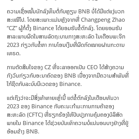
ຄວາມເຊື່ອໝັ້ນນັກລົງທຶນຕໍ່ກັບຫຼຽນ BNB ບໍ່ໄດ້ມີແຕ່ແງ່ບວກ
ສະເໝີໄປ. ໂດຍສະເພາະແມ່ນຫຼັງຈາກທີ່ Changpeng Zhao
“CZ” ຜູ້ກໍ່ຕັ້ງ Binance ໄດ້ຍອມຮັບຂໍ້ຕົກລົງ. ​ໂດຍ​​ຍອມຮັບ
ສາລະພາບ​ຜິດ​ໃນ​ສານ​ລັດຖະບານ​ກາງ​ສະຫະລັດ ໃນເດືອນພະຈິກ
2023 ກ່ຽວກັບຂໍ້ຫາ ການໂອນເງິນທີ່ຜິດກົດໝາຍຜ່ານກະດານ
ເທຣດ.
ການຕັດສິນໃຈຂອງ CZ ທີ່ຈະລາອອກເປັນ CEO ໄດ້ສ້າງຄວາມ
ກັງວົນກ່ຽວກັບອະນາຄົດຂອງ BNB ເນື່ອງຈາກມີຄວາມສຳພັນທີ່
ໃກ້ຊິດກັບລະບົບນິເວດຂອງ Binance.
ແຕ່ເຖິງວ່າຈະມີສິ່ງທ້າທາຍເຫຼົ່ານີ້ ແຕ່ຂໍ້ຕົກລົງໃນເດືອນທັນວາ
2023 ຂອງ Binance ກັບຄະນະກໍາມະການການຄ້າຂອງ
ສະຫະລັດ (CFTC) ທີ່ຮຽກຮ້ອງໃຫ້ປັບປຸງການຄຸ້ມຄອງບໍລິສັດ
ພາຍໃນ Binance ໄດ້ຊ່ວຍບັນເທົາຄວາມບໍ່ແນ່ນອນບາງຢ່າງທີ່ຢູ່
ອ້ອມຂ້າງ BNB.