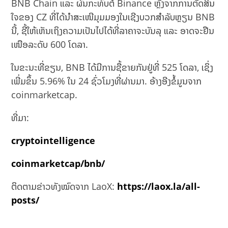
BNB Chain ແລະ ຜົນກະທົບຕໍ່ Binance ຫຼັງຈາກການຕັດສິນ
ໃຈຂອງ CZ ທີ່ໄດ້ນຳສະເໜີມຸມມອງໃນເຊີງບວກສຳລັບຫຼຽນ BNB
ນີ້, ຊີ້ໃຫ້ເຫັນເຖິງຄວາມເປັນໄປໄດ້ທີ່ລາຄາຈະບັນລຸ ແລະ ອາດຈະຢືນ
ເໜືອລະດັບ 600 ໂດລາ.
ໃນຂະນະທີ່ຂຽນ, BNB ໄດ້ມີການຊື້ຂາຍກັນຢູ່ທີ່ 525 ໂດລາ, ເຊິ່ງ
ເພີ່ມຂຶ້ນ 5.96% ໃນ 24 ຊົ່ວໂມງທີ່ຜ່ານມາ. ອ້າງອີງຂໍ້ມູນຈາກ
coinmarketcap.
ທີ່ມາ:
cryptointelligence
coinmarketcap/bnb/
ຕິດຕາມຂ່າວທັງໝົດຈາກ LaoX:
https://laox.la/all-
posts/