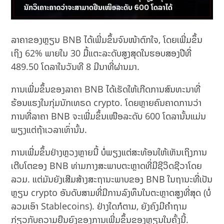
ລາຄາຂອງຫຼຽນ BNB ໄດ້ເພີ່ມຂຶ້ນຈົນໜ້າຕົກໃຈ, ໂດຍເພີ່ມຂຶ້ນ
ເຖິງ 62% ພາຍໃນ 30 ມື້ແຕະລະດັບສູງສຸດໃນຮອບສອງປີທີ່
489.50 ໂດລາໃນວັນທີ 8 ມີນາທີ່ຜ່ານມາ.
ການເພີ່ມຂຶ້ນຂອງລາຄາ BNB ໄດ້ເຮັດໃຫ້ເກີດການສົນທະນາທີ່
ຮ້ອນແຮງໃນກຸ່ມນັກເທຣດ crypto. ໂດຍຫຼາຍຄົນຄາດການວ່າ
ການທີ່ລາຄາ BNB ຈະເພີ່ມຂຶ້ນເໜືອລະດັບ 600 ໂດລານັ້ນແມ່ນ
ພຽງແຕ່ຖ້າເວລາເທົ່ານັ້ນ.
ການເພີ່ມຂຶ້ນຢ່າງຫຼວງຫຼາຍນີ້ ບໍ່ພຽງແຕ່ສະທ້ອນໃຫ້ເຫັນເຖິງການ
ເຕີບໂຕຂອງ BNB ທ່າມກາງສະພາບຕະຫຼາດທີ່ມີຊີວິດຊີວາໂດຍ
ລວມ. ແຕ່ມັນຍັງເສີມສ້າງສະຖານະພາບຂອງ BNB ໃນຖານະທີ່ເປັນ
ຫຼຽນ crypto ອັນດັບສາມທີ່ມີການລົງທຶນໃນຕະຫຼາດສູງທີ່ສຸດ (ບໍ່
ລວມເອົາ Stablecoins). ຢ່າງໃດກໍຕາມ, ຍັງຄົງມີຄໍາຖາມ
ກ່ຽວກັບຄວາມຍືນຍົງຂອງການເພີ່ມຂຶ້ນຂອງຫຼຽນໃນຄັ້ງນີ້.