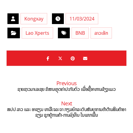
Kongxay
11/03/2024
Lao Xperts
BNB
ລາວເອັກ
Previous
ຊາຍຊາວມາເລເຊຍ ຂໍສານຫຼຸດຄ່າປະກັນຕົວ ເພື່ອຊື້ອາຫານລ້ຽງແມວ
Next
ສປປ ລາວ ແລະ ອາຊຽນ ຫາລືເຈລະຈາ ກຽມຍົກລະດັບສັນຍາການຄ້າດ້ານສິນຄ້າອາ
ຊຽນ ຊຸກຍູ້ການຄ້າ-ການລົງທຶນ ໃນພາກພື້ນ