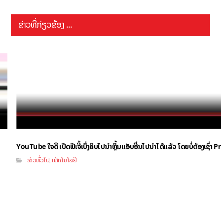
ຂ່າວທີ່ກ່ຽວຂ້ອງ ...
YouTube ໃຈດີ ເປີດຟີເຈີ້ເບິ່ງຄິບໄປນຳຫຼິ້ນແອັບອື່ນໄປນຳໄດ້ແລ້ວ ໂດຍບໍ່ຕ້ອງເຊົ່
ຂ່າວທົ່ວໄປ
ເທັກໂນໂລຢີ
,