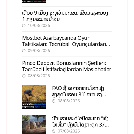
ເຕືອນ 9 ເມືອງ ສະຫວັນນະເຂດ, ເຂື່ອນເຊລະນອງ
1 ກຽມລະບາຍນ້ຳລົ້ນ
10/08/2026
Mostbet Azərbaycanda Oyun
Taktikaları: Təcrübəli Oyunçulardan
İpuçları
09/08/2026
Pinco Depozit Bonuslarının Şərtləri:
Təcrübəli İstifadəçilərdən Məsləhətlər
08/08/2026
FAO ຊີ້ ລາຄາອາຫານໂລກພຸ່ງ
ສູງສຸດໃນຮອບ 3 ປີ ຈາກແຮງ
ກົດດັນຂອງສົງຄາມ, El nino
08/08/2026
ນັກບູຮານຄະດີໄຂປິດສະໜາ “ທົ່ງ
ໄຫຫີນ” ຫຼັງພົບໂຄງກະດູກ 37
ຄົນໃນຫີນຍັກ
07/08/2026