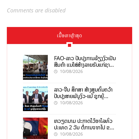
Comments are disabled
ເນື້ອຫາຫຼ້າສຸດ
FAO-ລາວ ປັບປຸງການລ້ຽງງົວເປັນ
ສິນຄ້າ ແນໃສ່ສ້າງລາຍຮັບແກ່ຊາວ
ກະສິກອນຢ່າງຍືນຍົງ
10/08/2026
ລາວ-ຈີນ ສຶກສາ ສ້າງສູນຄົ້ນຄວ້າ
ປັບປຸງສາຍພັນງົວ-ແບ້ ຊຸກຍູ້
ອຸດສາຫະກຳຊີ້ນ
10/08/2026
ຫວຽດນາມ ປະກາດໄວ້ອາໄລທົ່ວ
ປະເທດ 2 ວັນ ຕໍ່ການຈາກໄປ ຂອງ
ທ່ານ ໄຊສົມພອນ ພົມວິຫານ
10/08/2026