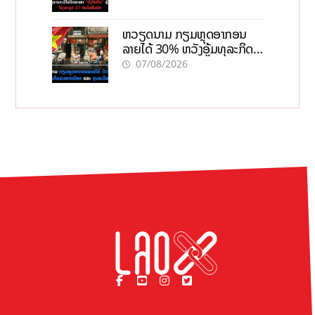
ຫວຽດນາມ ກຽມຫຼຸດອາກອນ
ລາຍໄດ້ 30% ຫວັງອູ້ມທຸລະກິດ
ຂະໜາດນ້ອຍ ແລະ ຈຸນລະ
07/08/2026
ວິສາຫະກິດ