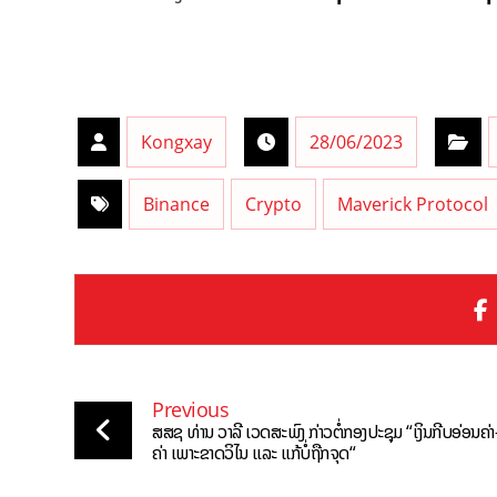
Kongxay
28/06/2023
Binance
Crypto
Maverick Protocol
Previous
ສສຊ ທ່ານ ວາລີ ເວດສະພົງ ກ່າວຕໍ່ກອງປະຊຸມ “ເງິນກີບອ່ອນຄ່າ-ບ
ຄ່າ ເພາະຂາດວິໄນ ແລະ ແກ້ບໍ່ຖືກຈຸດ“