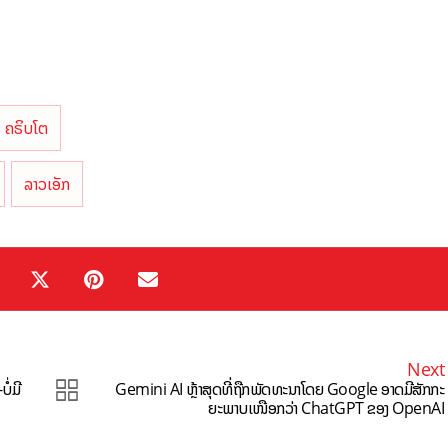
ຄຣິບໂຕ
ລາວເອັກ
Next
ໍ່ມີ
Gemini AI ຫຼ້າສຸດທີ່ຖືກພັດທະນາໂດຍ Google ອາດມີສັກກະ
ຍະພາບເໜືອກວ່າ ChatGPT ຂອງ OpenAI