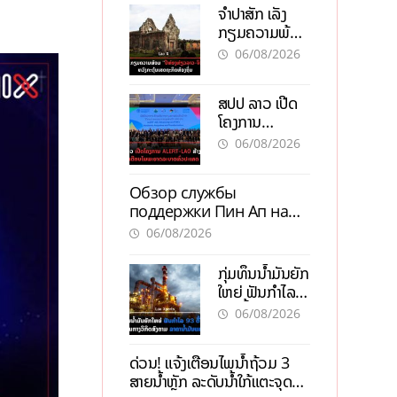
ຈຳປາສັກ ເລັ່ງ
ກຽມຄວາມພ້ອມ
“ປີທ່ອງທ່ຽວ
06/08/2026
ລາວ-ຈີນ 2027”
ຫວັງກະຕຸ້ນ
ສປປ ລາວ ເປີດ
ເສດຖະກິດ
ໂຄງການ
ທ້ອງຖິ່ນ
ALERT-LAO
06/08/2026
ສ້າງຕາໜ່າງ
ເຕືອນໄພພະຍາດ
Обзор службы
ລະບາດທົ່ວ
поддержки Пин Ап на
ປະເທດ
официальном сайте с
06/08/2026
актуальной
информацией
ກຸ່ມທຶນນ້ຳມັນຍັກ
ໃຫຍ່ ຟັນກຳໄລ
93 ຕື້ໂດລາ
06/08/2026
ທ່າມກາງວິກິດ
ສົງຄາມ ລາຄາ
ດ່ວນ! ແຈ້ງເຕືອນໄພນໍ້າຖ້ວມ 3
ນໍ້າມັນແພງ
ສາຍນໍ້າຫຼັກ ລະດັບນໍ້າໃກ້ແຕະຈຸດ