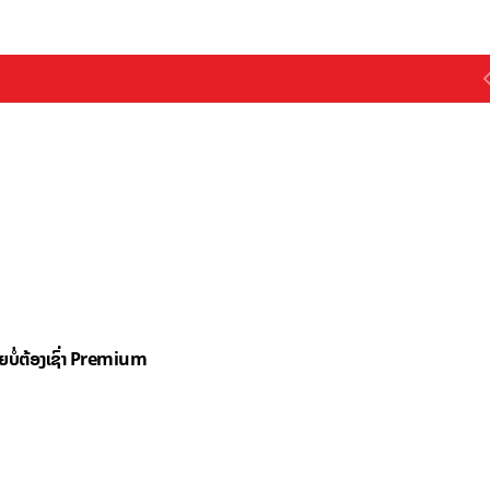
ດຍບໍ່ຕ້ອງເຊົ່າ Premium