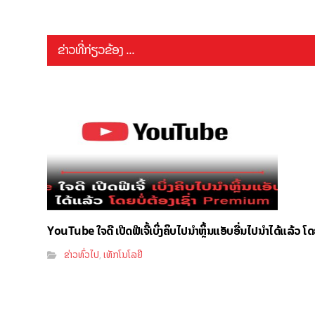
ຂ່າວທີ່ກ່ຽວຂ້ອງ ...
YouTube ໃຈດີ ເປີດຟີເຈີ້ເບິ່ງຄິບໄປນຳຫຼິ້ນແອັບອື່ນໄປນຳໄດ້ແລ້ວ ໂ
ຂ່າວທົ່ວໄປ
ເທັກໂນໂລຢີ
,