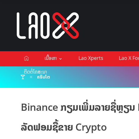
ເນື້ອຫາ
Lao Xperts
Lao X F
ຕິດຕໍ່ໂຄສະນາ
ຄຣິບໂຕ
Binance ກຽມເພີ່ມລາຍຊື່ຫຼຽນ
ລັດຟອມຊື້ຂາຍ Crypto