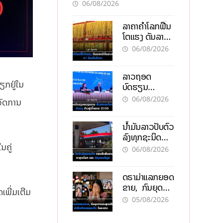
ອັນຕະລາຍ
06/08/2026
ລາຄາຄຳໂລກຟື້ນ
ໂຕແຮງ ດັນລາຄາ
ຄຳໃນລາວທະລຸ
06/08/2026
47 ລ້ານກີບຕໍ່
ບາດ
ລາວຖອດ
ຽກຢູ່ໃນ
ບົດຮຽນ
ຫວຽດນາມ ສ້າງ
06/08/2026
ຈັດການ
ເສດຖະກິດເປັນ
ເຈົ້າຕົນເອງ ກ້າວສູ່
ນໍ້າມັນລາວປັບຕົວ
ເປົ້າໝາຍ 2035
ລົງທຸກຊະນິດ
ນຄູ່
ຕອບຮັບສັນຍານ
06/08/2026
ບວກຈາກຕະຫຼາດ
ໂລກ ແລະ ຊ່ອງ
ດຣາມ່າແລກຍອດ
ແຄບຮໍມູສ
ຂາຍ, ກົນຍຸດ
ພີ່ມເຕີມ
ການຕະຫຼາດສີ
05/08/2026
ເທົາ ຢາພິດ
ທຳລາຍທຸລະກິດ