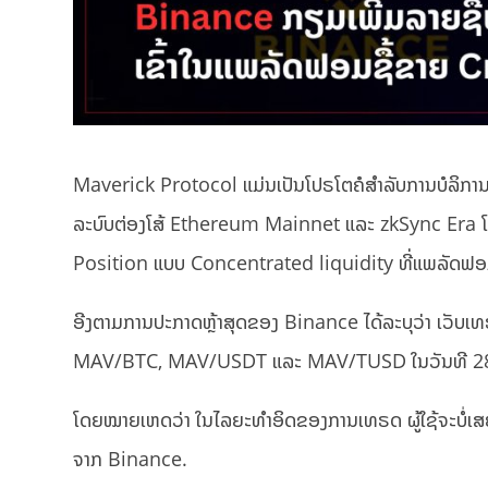
Maverick Protocol ແມ່ນເປັນໂປຣໂຕຄໍສໍາລັບການບໍລິກາ
ລະບົບຕ່ອງໂສ້ Ethereum Mainnet ແລະ zkSync Era ໂ
Position ແບບ Concentrated liquidity ທີ່ແພລັດຟອມ DEX
ອີງຕາມການປະກາດຫຼ້າສຸດຂອງ Binance ໄດ້ລະບຸວ່າ ເວັບເ
MAV/BTC, MAV/USDT ແລະ MAV/TUSD ໃນວັນທີ 28/0
ໂດຍໝາຍເຫດວ່າ ໃນໄລຍະທຳອິດຂອງການເທຣດ ຜູ້ໃຊ້ຈະບໍ່ເ
ຈາກ Binance.