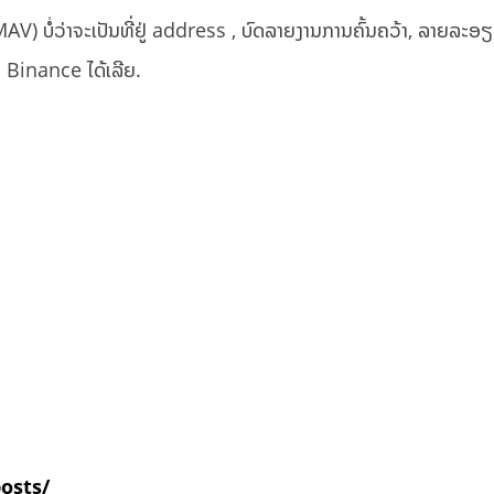
່ວ່າຈະເປັນທີ່ຢູ່ address , ບົດລາຍງານການຄົ້ນຄວ້າ, ລາຍ​ລະ​ອຽດ​
ອງ Binance ໄດ້ເລີຍ.
posts/