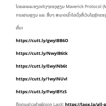
ໂດຍລາຍລະອຽດຕ່າງໆຂອງຫຼຽນ Maverick Protocol (MAV) ບໍ
ການ​ຟາມ​ຫຼຽນ​ ແລະ ອື່ນໆ ສາມາດເຂົ້າໄປເບິ່ງທີ່ເວັບໄຊຫຼັກຂ
ທີ່ມາ
https://cutt.ly/gwyIBB6O
https://cutt.ly/NwyIB6tk
https://cutt.ly/EwyINb6t
https://cutt.ly/1wyINUvl
https://cutt.ly/FwyIBYzS
ຕິດຕາມຂ່າວທັງໝົດຈາກ LaoX:
https://laox.la/all-