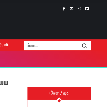
່ຽວກັບ
ນແພ
ເນື້ອຫາຫຼ້າສຸດ