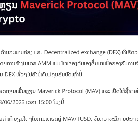
ນດ້ານສະພາບຄ່ອງ ແລະ Decentralized exchange (DEX) ທີ່ເຮັດວ
ດຍການສ້າງໂມເດລ AMM ແບບໃໝ່ຂອງຕົນເອງຂຶ້ນມາເພື່ອຮອງຮັບການ
 ທົ່ວໆໄປຍັງບໍ່ທັນມີຄຸນສົມບັດເຫຼົ່ານີ້.
ທຣດກຽມເພີ່ມຫຼຽນ Maverick Protocol (MAV) ແລະ ເປີດໃຫ້ຊື້ຂາຍໃ
6/2023 ເວລາ 15:00 ໂມງນີ້
ສຍຄ່າທຳນຽມໃດໆໃນການເທຣດຄູ່ MAV/TUSD, ຈົນກວ່າຈະມີການປະກາດເ