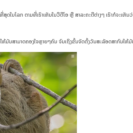
າທີ່ສຸດໃນໂລກ ຕາມທີ່ເຮົາເຫັນໃນວີດີໂອ ຫຼື ສາລະຄະດີຕ່າງໆ ເຮົາກໍຈະເຫັນວ
ັດໃຫ້ມັນສາມາດຄອງໃຈຫຼາຍໆຄົນ ຈົນເຖິງຂັ້ນຈັດຕັ້ງວັນສະລັອດສາກົນໃຫ້ມັ