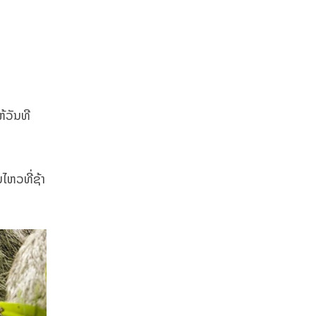
້ວັນທີ
ໄຫວທີ່ຊ້າ