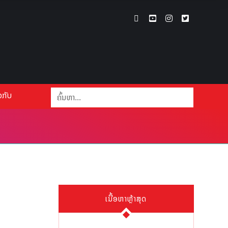
ວກັບ
ເນື້ອຫາຫຼ້າສຸດ