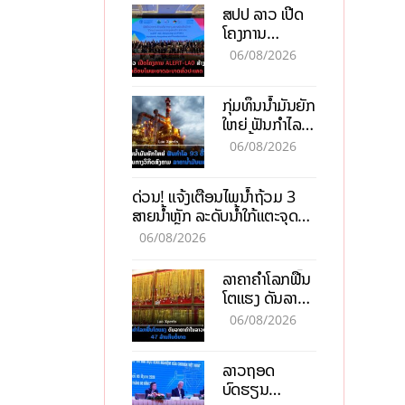
ສປປ ລາວ ເປີດ
ໂຄງການ
ALERT-LAO
06/08/2026
ສ້າງຕາໜ່າງ
ເຕືອນໄພພະຍາດ
ກຸ່ມທຶນນ້ຳມັນຍັກ
ລະບາດທົ່ວ
ໃຫຍ່ ຟັນກຳໄລ
ປະເທດ
93 ຕື້ໂດລາ
06/08/2026
ທ່າມກາງວິກິດ
ສົງຄາມ ລາຄາ
ດ່ວນ! ແຈ້ງເຕືອນໄພນໍ້າຖ້ວມ 3
ນໍ້າມັນແພງ
ສາຍນໍ້າຫຼັກ ລະດັບນໍ້າໃກ້ແຕະຈຸດ
ອັນຕະລາຍ
06/08/2026
ລາຄາຄຳໂລກຟື້ນ
ໂຕແຮງ ດັນລາຄາ
ຄຳໃນລາວທະລຸ
06/08/2026
47 ລ້ານກີບຕໍ່
ບາດ
ລາວຖອດ
ບົດຮຽນ