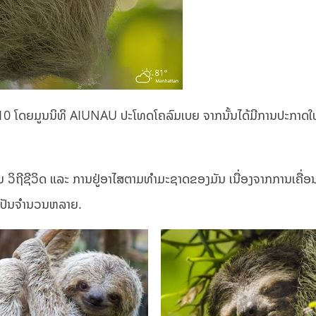
 2010 ໂດຍມູນນິທິ AIUNAU ປະໂທດໂຄລົມເບຍ ຈາກນັ້ນໄດ້ມີການປະກາດໃຫ
ນ ວິຖີຊີວິດ ແລະ ການຢູ່ອາໄສຕາມທຳມະຊາດຂອງມັນ ເນື່ອງຈາກການເຄື່ອນ
ຕຳເປັນຈຳນວນຫລາຍ.