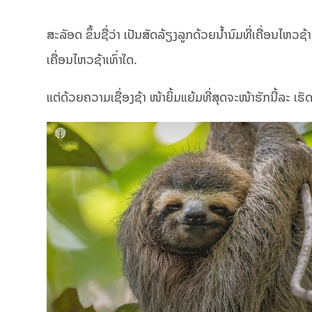
ສະລັອດ ຂຶ້ນຊື່ວ່າ ເປັນສັດລ້ຽງລູກດ້ວຍນ້ຳນົມທີ່ເຄື່ອນໄຫວຊ້
ເຄື່ອນໄຫວຊ້າເທົ່າໃດ.
ແຕ່ດ້ວຍຄວາມເຊື່ອງຊ້າ ໜ້າຍິ້ມແຍ້ມທີ່ສຸດຈະໜ້າຮັກນີ້ລະ ເຮ