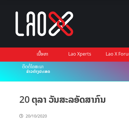
ເນື້ອຫາ
Lao Xperts
Lao X For
ຕິດຕໍ່ໂຄສະນາ
ຂ່າວຕ່າງປະເທດ
20 ຕຸລາ ວັນສະລອັດສາກົນ
20/10/2020