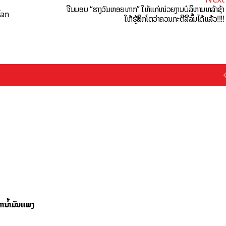
ຈີນມອບ “ຮາງວັນຫອຍທາກ” ໃຫ້ແກ່ໜ່ວຍງານບໍລິຫານຫລ້າຊ້າ
ໂລກ
ໃຫ້ຮູ້ສຶກໂຕວ່າຄວນກະຕືລືລົ້ນໄດ້ແລ້ວ!!!!
ານໍ້າມັນແພງ