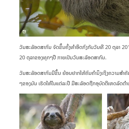
ວັນສະລັອດສາກົນ ຈັດຂຶ້ນຄັ້ງທຳອິດກົງກັບວັນທີ 20 ຕຸລາ
20 ຕຸລາຂອງທຸກໆປີ ກາຍເປັນວັນສະລັອດສາກົນ.
ວັນສະລັອດສາກົນມີຂຶ້ນ ຍ້ອນຢາກໃຫ້ຄົນຄຳນຶງເຖິງຄວາມສຳຄັ
ໆຂອງມັນ ເຮັດໃຫ້ໃນແຕ່ລະປີ ມີສະລັອດຖືກອຸບັດຕິເຫດລົດ