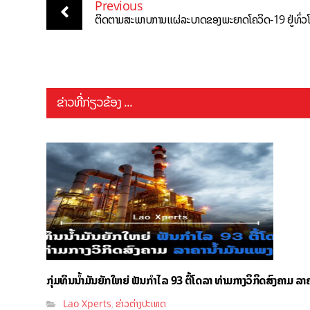
Previous
ຕິດຕາມສະພາບການແຜ່ລະບາດຂອງພະຍາດໂຄວິດ-19 ຢູ່ທົ່ວ
ຂ່າວທີ່ກ່ຽວຂ້ອງ ...
ກຸ່ມທຶນນ້ຳມັນຍັກໃຫຍ່ ຟັນກຳໄລ 93 ຕື້ໂດລາ ທ່າມກາງວິກິດສົງຄາມ ລາຄ
Lao Xperts
ຂ່າວຕ່າງປະເທດ
,