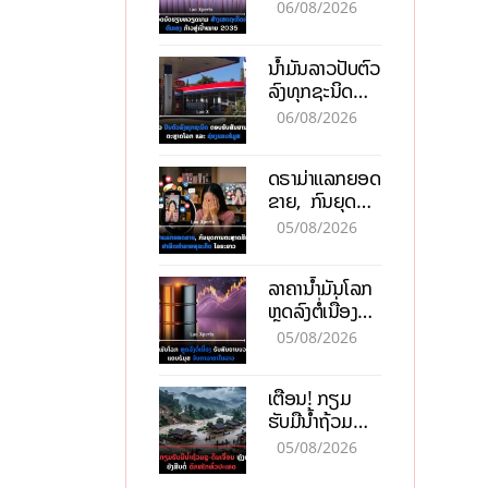
ຫວຽດນາມ ສ້າງ
06/08/2026
ເສດຖະກິດເປັນ
ເຈົ້າຕົນເອງ ກ້າວສູ່
ນໍ້າມັນລາວປັບຕົວ
ເປົ້າໝາຍ 2035
ລົງທຸກຊະນິດ
ຕອບຮັບສັນຍານ
06/08/2026
ບວກຈາກຕະຫຼາດ
ໂລກ ແລະ ຊ່ອງ
ດຣາມ່າແລກຍອດ
ແຄບຮໍມູສ
ຂາຍ, ກົນຍຸດ
ການຕະຫຼາດສີ
05/08/2026
ເທົາ ຢາພິດ
ທຳລາຍທຸລະກິດ
ລາຄານ້ຳມັນໂລກ
ໄລຍະຍາວ
ຫຼຸດລົງຕໍ່ເນື່ອງ
ຮັບສັນຍານບວກ
05/08/2026
ຊ່ອງແຄບຮໍມຸສ
ຈັບຕາລາຄາໃນ
ເຕືອນ! ກຽມ
ລາວ
ຮັບມືນໍ້າຖ້ວມ
ກະທັນຫັນ-ດິນ
05/08/2026
ເຈື່ອນ ຫຼັງພາຍຸ