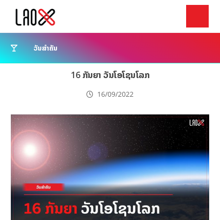
ວັນສຳຄັນ
16 ກັນຍາ ວັນໂອໂຊນໂລກ
16/09/2022