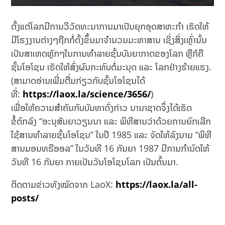
ຕັ້ງແຕ່ໂລກມີການວິວັດທະນາການມາເປັນຍຸກອຸດສາຫະກຳ ເຮັດໃຫ້
ມີໂຮງງານຕ່າງໆຖືກກໍ່ຕັ້ງຂຶ້ນມາຈຳນວນມະຫາສານ ເຊິ່ງສິ່ງເຫຼົ່ານັ້ນ
ເປັນສາເຫດຫຼັກໆໃນການທຳລາຍຊັ້ນບັນຍາກາດຂອງໂລກ ຫຼືກໍຄື
ຊັ້ນໂອໂຊນ ເຮັດໃຫ້ສົ່ງຜົນກະທົບຕໍ່ມະນຸດ ແລະ ໂລກຢ່າງຮ້າຍແຮງ.
(ສາມາດອ່ານເພີ່ມຕື່ມກ່ຽວກັບຊັ້ນໂອໂຊນໄດ້
ທີ່:
https://laox.la/science/3656/
)
ເພື່ອໃຫ້ຄວາມສຳຄັນກັບບັນຫາດັ່ງກ່າວ ນານາຊາດຈຶ່ງໄດ້ເຮັດ
ຂໍ້ຕົກລົງ “ອະນຸສັນຍາວຽນນາ ແລະ ພິທີສານວ່າດ້ວຍການຍົກເລີກ
ໃຊ້ສານທຳລາຍຊັ້ນໂອໂຊນ” ໃນປີ 1985 ແລະ ຈັດໃຫ້ລົງນາມ “ພິທີ
ສານມອນທຣີອອລ” ໃນວັນທີ 16 ກັນຍາ 1987 ມີການກຳນົດໃຫ້
ວັນທີ 16 ກັນຍາ ກາຍເປັນວັນໂອໂຊນໂລກ ເປັນຕົ້ນມາ.
ຕິດຕາມຂ່າວທັງໝົດຈາກ LaoX:
https://laox.la/all-
posts/