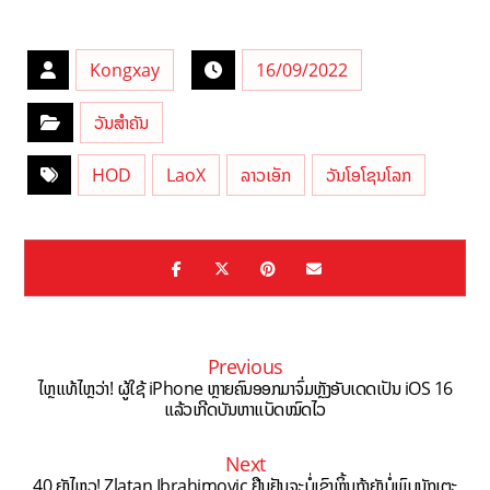
Kongxay
16/09/2022
ວັນສຳຄັນ
HOD
LaoX
ລາວເອັກ
ວັນໂອໂຊນໂລກ
Previous
ໄຫຼແທ້ໄຫຼວ່າ! ຜູ້ໃຊ້ iPhone ຫຼາຍຄົນອອກມາຈົ່ມຫຼັງອັບເດດເປັນ iOS 16
ແລ້ວເກີດບັນຫາແບັດໝົດໄວ
Next
40 ຍັງໄຫວ! Zlatan Ibrahimovic ຢືນຢັນຈະບໍ່ເຊົາຫຼິ້ນຖ້າຍັງບໍ່ພົບນັກເຕະ