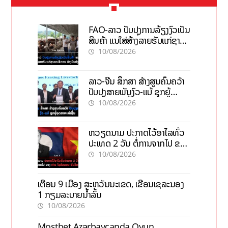
FAO-ລາວ ປັບປຸງການລ້ຽງງົວເປັນ
ສິນຄ້າ ແນໃສ່ສ້າງລາຍຮັບແກ່ຊາວ
ກະສິກອນຢ່າງຍືນຍົງ
10/08/2026
ລາວ-ຈີນ ສຶກສາ ສ້າງສູນຄົ້ນຄວ້າ
ປັບປຸງສາຍພັນງົວ-ແບ້ ຊຸກຍູ້
ອຸດສາຫະກຳຊີ້ນ
10/08/2026
ຫວຽດນາມ ປະກາດໄວ້ອາໄລທົ່ວ
ປະເທດ 2 ວັນ ຕໍ່ການຈາກໄປ ຂອງ
ທ່ານ ໄຊສົມພອນ ພົມວິຫານ
10/08/2026
ເຕືອນ 9 ເມືອງ ສະຫວັນນະເຂດ, ເຂື່ອນເຊລະນອງ
1 ກຽມລະບາຍນ້ຳລົ້ນ
10/08/2026
Mostbet Azərbaycanda Oyun