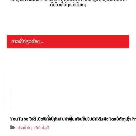
ຄົນໃດທີ່ເກັ່ງກວ່າຕົນເອງ
ຂ່າວທີ່ກ່ຽວຂ້ອງ ...
YouTube ໃຈດີ ເປີດຟີເຈີ້ເບິ່ງຄິບໄປນຳຫຼິ້ນແອັບອື່ນໄປນຳໄດ້ແລ້ວ ໂດຍບໍ່ຕ້ອງເຊົ່
,
ຂ່າວທົ່ວໄປ
ເທັກໂນໂລຢີ