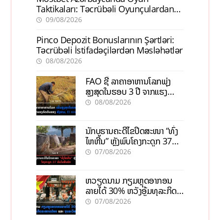
Taktikaları: Təcrübəli Oyunçulardan
İpuçları
09/08/2026
Pinco Depozit Bonuslarının Şərtləri:
Təcrübəli İstifadəçilərdən Məsləhətlər
08/08/2026
FAO ຊີ້ ລາຄາອາຫານໂລກພຸ່ງ
ສູງສຸດໃນຮອບ 3 ປີ ຈາກແຮງ
ກົດດັນຂອງສົງຄາມ, El nino
08/08/2026
ນັກບູຮານຄະດີໄຂປິດສະໜາ “ທົ່ງ
ໄຫຫີນ” ຫຼັງພົບໂຄງກະດູກ 37
ຄົນໃນຫີນຍັກ
07/08/2026
ຫວຽດນາມ ກຽມຫຼຸດອາກອນ
ລາຍໄດ້ 30% ຫວັງອູ້ມທຸລະກິດ
ຂະໜາດນ້ອຍ ແລະ ຈຸນລະ
07/08/2026
ວິສາຫະກິດ