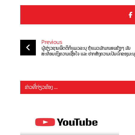
Previous
ຜູ້ຊ່ຽວຊານພຶດຕິກຳແມວລະບຸ ຖ້າແມວມັກມານອນຂ້າງໆ ມັນ
ສະທ້ອນເຖິງຄວາມເຊື່ອໃຈ ແລະ ຢາກສ້າງຄວາມເປັນເຈົ້າຂອງມະນ
ຂ່າວທີ່ກ່ຽວຂ້ອງ ...