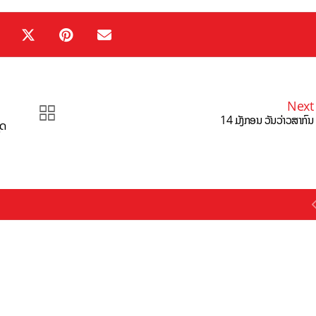
Next
14 ມັງກອນ ວັນວ່າວສາກົນ
ຸດ