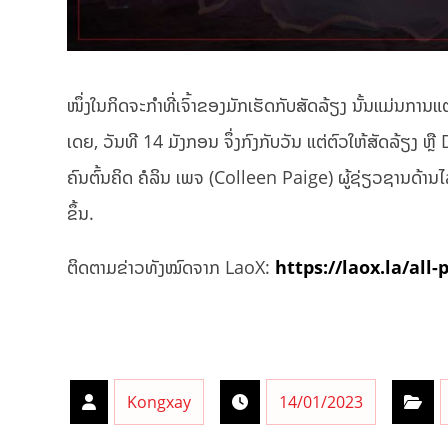
ໜຶ່ງໃນກິດຈະກຳທີ່ເຈົ້າຂອງມັກເຮັດກັບສັດລ້ຽງ ນັ້ນແມ່ນການ
ເດຍ, ວັນທີ 14 ມັງກອນ ຈຶ່ງກົງກັບວັນ ແຕ່ຕົວໃຫ້ສັດລ້ຽງ ຫ
ຄົນຕົ້ນຄິດ ຄໍລິນ ເພຈ (Colleen Paige) ຜູ້ຊ່ຽວຊານດ້ານໄ
ຂຶ້ນ.
ຕິດຕາມຂ່າວທັງໝົດຈາກ LaoX:
https://laox.la/all-
Kongxay
14/01/2023