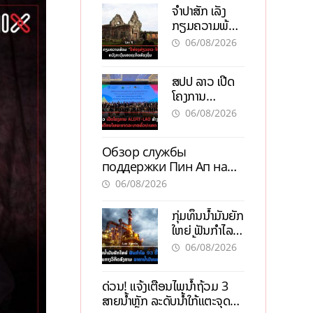
ຈຳປາສັກ ເລັ່ງ
ກຽມຄວາມພ້ອມ
“ປີທ່ອງທ່ຽວ
06/08/2026
ລາວ-ຈີນ 2027”
ຫວັງກະຕຸ້ນ
ສປປ ລາວ ເປີດ
ເສດຖະກິດ
ໂຄງການ
ທ້ອງຖິ່ນ
ALERT-LAO
06/08/2026
ສ້າງຕາໜ່າງ
ເຕືອນໄພພະຍາດ
Обзор службы
ລະບາດທົ່ວ
поддержки Пин Ап на
ປະເທດ
официальном сайте с
06/08/2026
актуальной
информацией
ກຸ່ມທຶນນ້ຳມັນຍັກ
ໃຫຍ່ ຟັນກຳໄລ
93 ຕື້ໂດລາ
06/08/2026
ທ່າມກາງວິກິດ
ສົງຄາມ ລາຄາ
ດ່ວນ! ແຈ້ງເຕືອນໄພນໍ້າຖ້ວມ 3
ນໍ້າມັນແພງ
ສາຍນໍ້າຫຼັກ ລະດັບນໍ້າໃກ້ແຕະຈຸດ