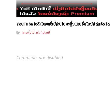
YouTube ໃຈດີ ເປີດຟີເຈີ້ເບິ່ງຄິບໄປນຳຫຼິ້ນແອັບອື່ນໄປນຳໄດ້ແລ້ວ ໂ
ຂ່າວທົ່ວໄປ
ເທັກໂນໂລຢີ
,
Comments are disabled