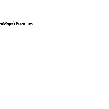
ດຍບໍ່ຕ້ອງເຊົ່າ Premium