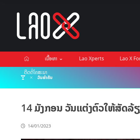
ເນື້ອຫາ
Lao Xperts
Lao X F
ຕິດຕໍ່ໂຄສະນາ
ວັນສຳຄັນ
14 ມັງກອນ ວັນແຕ່ງຕົວໃຫ້ສັດລ້ຽ
14/01/2023