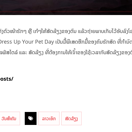
ແຕ່ງຕົວໜ້າຮັກໆ ຫຼື ເກ໋ໆໃຫ້ສັດລ້ຽງຂອງຕົນ ແລ້ວຖ່າຍພາບເກັບໄວ້ອັບລົງ
ຼື Dress Up Your Pet Day ເປັນມື້ພິເສດອີກມື້ຂອງຄົນຮັກສັດ ທີ່ກຳນົ
ລຟ໌ສໄຕລ໌ ແລະ ສັດລ້ຽງ ທີ່ຕ້ອງການໃຫ້ເຈົ້າຂອງໃຊ້ເວລາກັບສັດລ້ຽງຂອງ
posts/
ວັນສຳຄັນ
ລາວເອັກ
ສັດລ້ຽງ