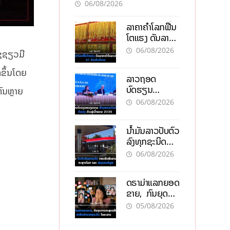
ອັນຕະລາຍ
06/08/2026
ລາຄາຄຳໂລກຟື້ນ
ໂຕແຮງ ດັນລາຄາ
ຄຳໃນລາວທະລຸ
06/08/2026
ໂຊຊຽວມີ
47 ລ້ານກີບຕໍ່
ບາດ
ດຂຶ້ນໂດຍ
ລາວຖອດ
ບົດຮຽນ
ຕົນຫຼາຍ
ຫວຽດນາມ ສ້າງ
06/08/2026
ເສດຖະກິດເປັນ
ເຈົ້າຕົນເອງ ກ້າວສູ່
ນໍ້າມັນລາວປັບຕົວ
ເປົ້າໝາຍ 2035
ລົງທຸກຊະນິດ
ຕອບຮັບສັນຍານ
06/08/2026
ບວກຈາກຕະຫຼາດ
ໂລກ ແລະ ຊ່ອງ
ດຣາມ່າແລກຍອດ
ແຄບຮໍມູສ
ຂາຍ, ກົນຍຸດ
ການຕະຫຼາດສີ
05/08/2026
ເທົາ ຢາພິດ
ທຳລາຍທຸລະກິດ