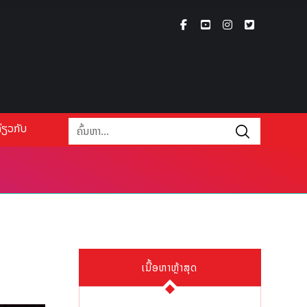
່ຽວກັບ
ເນື້ອຫາຫຼ້າສຸດ