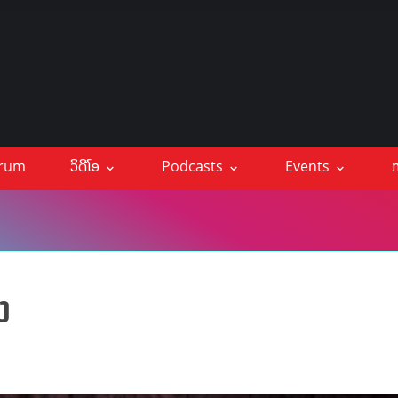
orum
ວິດີໂອ
Podcasts
Events
ກ
ງ