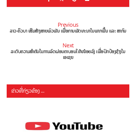
Previous
ລາວ-ຄິວບາ ເສີມສ້າງສາຍພົວພັນ ເພື່ອການພັດທະນາໃນພາກພື້ນ ແລະ ສາກົນ
Next
ລະດັບຄວາມສຳຄັນໃນການລົດຜ່ອນຄາບອນໃຫ້ໜ້ອຍລົງ ເພື່ອປົກປ້ອງຊ້າງໃນ
ເອເຊຍ
ຂ່າວທີ່ກ່ຽວຂ້ອງ ...