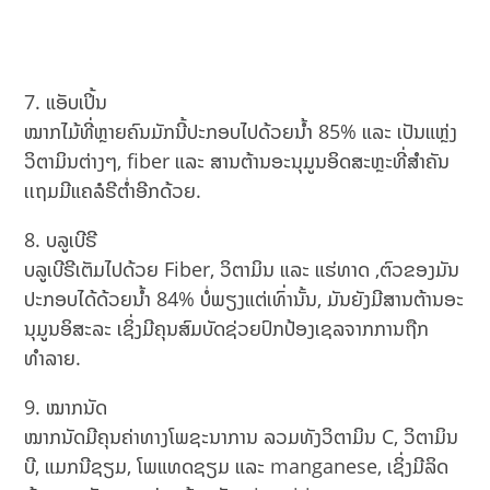
ແອັບເປິ້ນ
ໝາກໄມ້ທີ່ຫຼາຍຄົນມັກນີ້ປະກອບໄປດ້ວຍນ້ຳ 85% ແລະ ເປັນແຫຼ່ງ
ວິຕາມິນຕ່າງໆ, fiber ແລະ ສານຕ້ານອະນຸມູນອິດສະຫຼະທີ່ສໍາຄັນ
ເເຖມມີແຄລໍຣີຕໍ່າອີກດ້ວຍ.
ບລູເບີຣີ
ບລູເບີຣີເຕັມໄປດ້ວຍ Fiber, ວິຕາມິນ ແລະ ແຮ່ທາດ ,ຕົວຂອງມັນ
ປະກອບໄດ້ດ້ວຍນ້ຳ 84% ບໍ່ພຽງແຕ່ເທົ່ານັ້ນ, ມັນຍັງມີສານຕ້ານອະ
ນຸມູນອິສະລະ ເຊິ່ງມີຄຸນສົມບັດຊ່ວຍປົກປ້ອງເຊລຈາກການຖືກ
ທຳລາຍ.
ໝາກນັດ
ໝາກນັດມີຄຸນຄ່າທາງໂພຊະນາການ ລວມທັງວິຕາມິນ C, ວິຕາມິນ
ບີ, ແມກນີຊຽມ, ໂພແທດຊຽມ ແລະ manganese, ເຊິ່ງມີລິດ