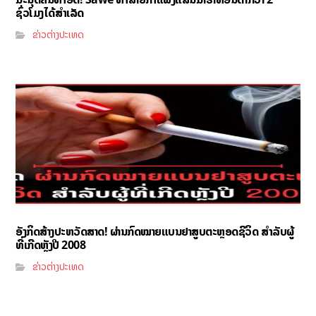
ຊົ່ວໂມງໄດ້ສຳເລັດ
ຂ່າວຕ່າງປະເທດ
ອັງກິດສ້າງປະຫວັດສາດ! ຜ່ານກົດໝາຍແບນຢາສູບຕະຫຼອດຊີວິດ ສຳລັບຜູ້
ທີ່ເກີດຫຼັງປີ 2008
ຂ່າວຕ່າງປະເທດ