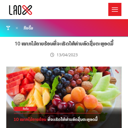
ກິນດື່ມ
10 ໝາກໄມ້ຄາຍຮ້ອນທີ່ຈະເຮັດໃຫ້ທ່ານສົດຊື່ນຕະຫຼອດມື້
13/04/2023