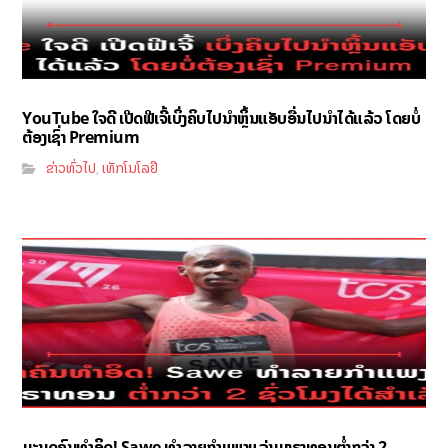
YouTube ໃຈດີ ເປີດຟີເຈີ້ເບິ່ງຄິບໄປນຳຫຼິ້ນແອັບອື່ນໄປນຳໄດ້ແລ້ວ ໂດຍບໍ່
ຕ້ອງເຊົ່າ Premium
ຂ່າວທົ່ວໄປ
ເທັກໂນໂລຢີ
,
ມະນຸດຄົນທຳອິດ! Sawe ທຳລາຍກຳແພງແລ່ນມາຣາທອນຕ່ຳກວ່າ 2