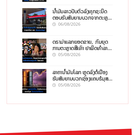
ນໍ້າມັນລາວປັບຕົວລົງທຸກຊະນິດ
ຕອບຮັບສັນຍານບວກຈາກຕະຫຼາດ
ໂລກ ແລະ ຊ່ອງແຄບຮໍມູສ
06/08/2026
ດຣາມ່າແລກຍອດຂາຍ, ກົນຍຸດ
ການຕະຫຼາດສີເທົາ ຢາພິດທຳລາຍ
ທຸລະກິດ ໄລຍະຍາວ
05/08/2026
ລາຄານ້ຳມັນໂລກ ຫຼຸດລົງຕໍ່ເນື່ອງ
ຮັບສັນຍານບວກຊ່ອງແຄບຮໍມຸສ
ຈັບຕາລາຄາໃນລາວ
05/08/2026