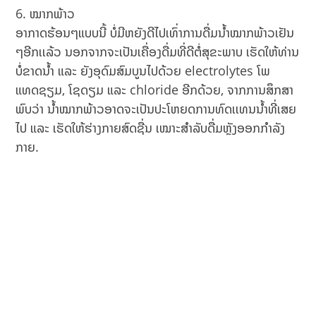
ໝາກພ້າວ
ອາກາດຮ້ອນໆແບບນີ້ ບໍ່ມີຫຍັງດີໄປເທົ່າການດື່ມນ້ຳໝາກພ້າວເຢັນ
ໆອີກເເລ້ວ ນອກຈາກຈະເປັນເຄື່ອງດື່ມທີ່ດີຕໍ່ສຸຂະພາບ ເຮັດ​ໃຫ້​ທ່ານ​
ບໍ່ຂາດນ້ຳ ແລະ ຍັງອຸດົມສົມບູນໄປດ້ວຍ electrolytes ໂພ
ແທດຊຽມ, ໂຊດຽມ ແລະ chloride ອີກດ້ວຍ, ຈາກການສຶກສາ
ພົບວ່າ ນໍ້າໝາກພ້າວອາດຈະເປັນປະໂຫຍດການທົດເເທນນ້ຳທີ່ເສຍ
ໄປ ແລະ ເຮັດໃຫ້ຮ່າງກາຍສົດຊື່ນ ເໝາະສຳລັບດື່ມຫຼັງອອກກຳລັງ
ກາຍ.