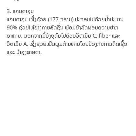
ແຄນຕາລຸບ
ແຄນຕາລຸບ ໜຶ່ງຖ້ວຍ (177 ກຣາມ) ປະກອບໄປດ້ວຍນ້ຳປະມານ
90% ຊ່ວຍໃຫ້ຮ່າງກາຍສົດຊື່ນ ພ້ອມຍັງລົດຜ່ອນຄວາມຢາກ
ອາຫານ. ນອກຈາກນີ້ຍັງອຸດົມໄປດ້ວຍວິຕາມິນ C, fiber ແລະ
ວິຕາມິນ A, ເຊິ່ງຊ່ວຍເພີ່ມພູມຕ້ານທານໂດຍປ້ອງກັນການຕິດເຊື້ອ
ແລະ ບຳລຸງສາຍຕາ.