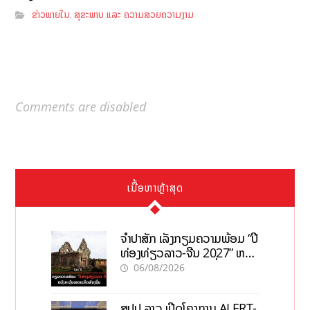
ຂ່າວພາຍໃນ
ສຸຂະພາບ ແລະ ຄວາມສວຍຄວາມງາມ
,
Comments are disabled
ເນື້ອຫາຫຼ້າສຸດ
ຈຳປາສັກ ເລັ່ງກຽມຄວາມພ້ອມ “ປີ
ທ່ອງທ່ຽວລາວ-ຈີນ 2027” ຫວັງ
ກະຕຸ້ນເສດຖະກິດທ້ອງຖິ່ນ
06/08/2026
ສປປ ລາວ ເປີດໂຄງການ ALERT-