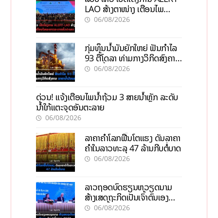
LAO ສ້າງຕາໜ່າງ ເຕືອນໄພ
ພະຍາດລະບາດທົ່ວປະເທດ
06/08/2026
ກຸ່ມທຶນນ້ຳມັນຍັກໃຫຍ່ ຟັນກຳໄລ
93 ຕື້ໂດລາ ທ່າມກາງວິກິດສົງຄາມ
ລາຄານໍ້າມັນແພງ
06/08/2026
ດ່ວນ! ແຈ້ງເຕືອນໄພນໍ້າຖ້ວມ 3 ສາຍນໍ້າຫຼັກ ລະດັບ
ນໍ້າໃກ້ແຕະຈຸດອັນຕະລາຍ
06/08/2026
ລາຄາຄຳໂລກຟື້ນໂຕແຮງ ດັນລາຄາ
ຄຳໃນລາວທະລຸ 47 ລ້ານກີບຕໍ່ບາດ
06/08/2026
ລາວຖອດບົດຮຽນຫວຽດນາມ
ສ້າງເສດຖະກິດເປັນເຈົ້າຕົນເອງ
ກ້າວສູ່ເປົ້າໝາຍ 2035
06/08/2026