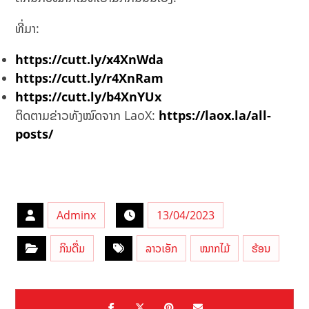
ທີ່ມາ:
https://cutt.ly/x4XnWda
https://cutt.ly/r4XnRam
https://cutt.ly/b4XnYUx
ຕິດຕາມຂ່າວທັງໝົດຈາກ LaoX:
https://laox.la/all-
posts/
Adminx
13/04/2023
ກິນດື່ມ
ລາວເອັກ
ໝາກໄມ້
ຮ້ອນ