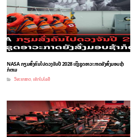
NASA ກຽມສົ່ງຄົນໄປດວງຈັນປີ 2028 ເຖິງຊຸດອາວະກາດຍັງສົ່ງມອບຊ້າ
ກໍຕາມ
ວິທະຍາສາດ
ເທັກໂນໂລຢີ
,