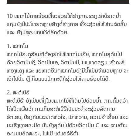
10 ໝາກໄມ້ຄາຍຮ້ອນທີ່ຈະຊ່ວຍໃຫ້ຮ່າງກາຍຂອງເຮົາບໍ່ຂາດນໍ້າ
ເເຖມຍັງມີປະໂຫຍດຫຼາຍຢ່າງຕໍ່ຮ່າງກາຍ ທີ່ຈະຊ່ວຍໃຫ້ທ່ານສົດຊື່ນ
ເເລະ ຍັງມີສຸຂະພາບທີ່ດີອີກດ້ວຍ.
ໝາກໂມ
ໝາກໄມ້ລະດູຮ້ອນກໍຕ້ອງຍົກໃຫ້ໝາກໂມເລີຍ, ໝາກໂມອຸດົມໄປ
ດ້ວຍວິຕາມິນຊີ, ວິຕາມິນເອ, ວິຕາມິນບີ, ໂພແທດຊຽມ, ສັງກະສີ,
ທອງແດງ ແລະ ແຮ່ທາດອື່ນໆໝາກໂມຍັງມີນ້ຳເປັນຈຳນວນຫຼາຍ ຈະ
ເອົາໄປປັ່ນ ຫຼື ກິນເເບບປົກກະຕິກໍຊ່ວຍໃຫ້ຄາຍຮ້ອນໄດ້ດີ.
ສະຕໍເບີຣີ
ສະຕໍເບີຣີ’ ຍັງເປັນໜຶ່ງໃນຫມາກໄມ້ທີ່ເຕັມໄປດ້ວຍນໍ້າ. ການຄົ້ນຄວ້າ
ໄດ້ເປີດເຜີຍວ່າ ການກິນສະຕໍເບີຣີເປັນປະຈຳຈະຊ່ວຍລົດການ
ອັກເສບ, ປ້ອງກັນພະຍາດຫົວໃຈ, ເບົາຫວານ, ຄວາມຈຳເສື່ອມ ແລະ
ມະເຮັງຫຼາຍຊະນິດ ມັນຍັງອຸດົມໄປດ້ວຍວິຕາມິນ C ເເລະ ສານຕ້ານ
ອະນຸມູນອິດສະລະ, ໄຟເບີ ແຕ່ແຄລໍຣີຕໍ່າ.