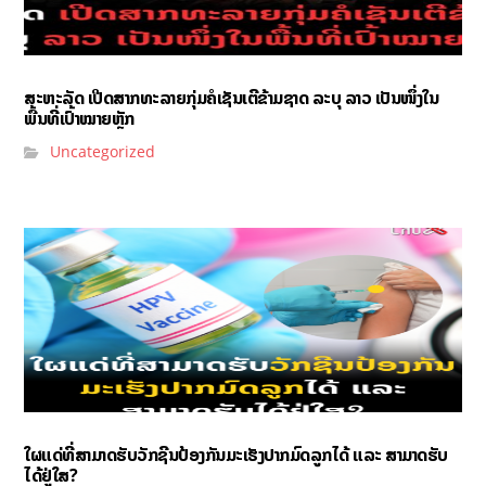
ສະຫະລັດ ເປີດສາກທະລາຍກຸ່ມຄໍເຊັນເຕີຂ້າມຊາດ ລະບຸ ລາວ ເປັນໜຶ່ງໃນ
ພື້ນທີ່ເປົ້າໝາຍຫຼັກ
Uncategorized
ໃຜແດ່ທີ່ສາມາດຮັບວັກຊີນປ້ອງກັນມະເຮັງປາກມົດລູກໄດ້ ແລະ ສາມາດຮັບ
ໄດ້ຢູ່ໃສ?