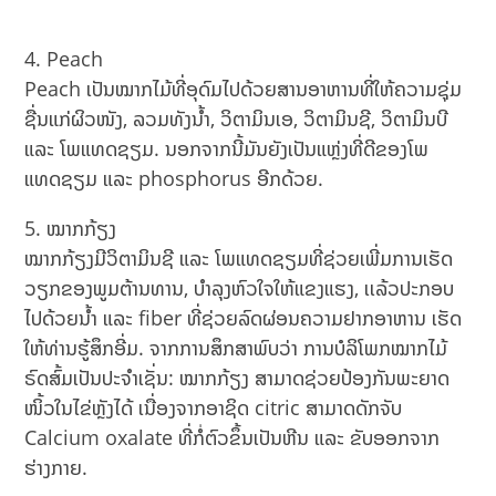
Peach
Peach ເປັນໝາກໄມ້ທີ່ອຸດົມໄປດ້ວຍສານອາຫານທີ່ໃຫ້ຄວາມຊຸ່ມ
ຊື່ນແກ່ຜິວໜັງ, ລວມທັງນໍ້າ, ວິຕາມິນເອ, ວິຕາມິນຊີ, ວິຕາມິນບີ
ແລະ ໂພແທດຊຽມ. ນອກຈາກນີ້ມັນຍັງເປັນແຫຼ່ງທີ່ດີຂອງໂພ
ແທດຊຽມ ແລະ phosphorus ອີກດ້ວຍ.
ໝາກກ້ຽງ
ໝາກກ້ຽງມີວິຕາມິນຊີ ແລະ ໂພແທດຊຽມທີ່ຊ່ວຍເພີ່ມການເຮັດ
ວຽກຂອງພູມຕ້ານທານ, ບຳລຸງຫົວໃຈໃຫ້ແຂງແຮງ, ເເລ້ວປະກອບ
ໄປດ້ວຍນໍ້າ ແລະ fiber ທີ່ຊ່ວຍລົດຜ່ອນຄວາມຢາກອາຫານ ເຮັດ
ໃຫ້ທ່ານຮູ້ສຶກອີ່ມ. ຈາກການສຶກສາພົບວ່າ ການບໍລິໂພກໝາກໄມ້
ຣົດສົ້ມເປັນປະຈຳເຊັ່ນ: ໝາກກ້ຽງ ສາມາດຊ່ວຍປ້ອງກັນພະຍາດ
ໜິ້ວໃນໄຂ່ຫຼັງໄດ້ ເນື່ອງຈາກອາຊິດ citric ສາມາດດັກຈັບ
Calcium oxalate ທີ່ກໍ່ຕົວຂຶ້ນເປັນຫີນ ແລະ ຂັບອອກຈາກ
ຮ່າງກາຍ.