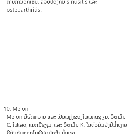
ຕ້ານການອັກເສບ, ຊ່ວຍປ້ອງກັນ sinusitis ແລະ
osteoarthritis.
Melon
Melon ມີຣົດຫວານ ເເລະ ເປັນແຫຼ່ງຂອງໂພແທດຊຽມ, ວິຕາມິນ
C, ໂຟເລດ, ແມກນີຊຽມ, ແລະ ວິຕາມິນ K. ໃນຕົວມັນຍັງມີນໍ້າຫຼາຍ
ຄືກັນກັບໝາກໂມທີ່ເຮົາມັກກິນນັ້ນເອງ.