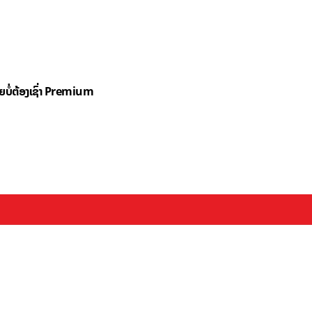
ດຍບໍ່ຕ້ອງເຊົ່າ Premium