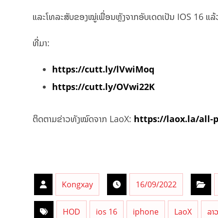
ແລະໂທລະສັບຂອງໝູ່ເພື່ອນຫຼັງຈາກອັບເດດເປັນ IOS 16 ແລ້ວ
ທີ່ມາ:
https://cutt.ly/lVwiMoq
https://cutt.ly/OVwi22K
ຕິດຕາມຂ່າວທັງໝົດຈາກ LaoX:
https://laox.la/all-
Kongxay
16/09/2022
HOD
ios 16
iphone
LaoX
ລາວ