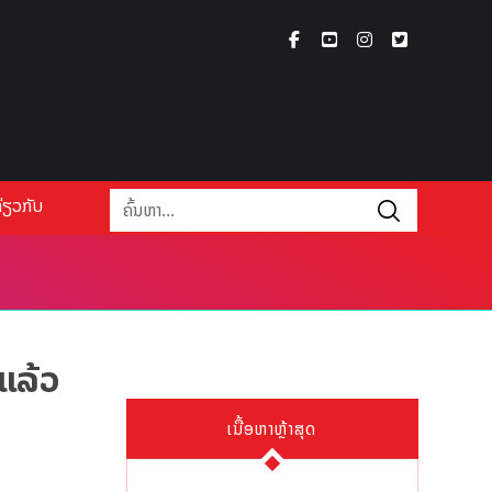
່ຽວກັບ
 ແລ້ວ
ເນື້ອຫາຫຼ້າສຸດ