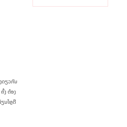
ຈັບຕາລາຄາໃນ
ລາວ
ສຽງດຽວກັນ
ຄັ້ງ ຕ້ອງ
ລ່ຽນໄຫຼດີ