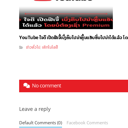
YouTube ໃຈດີ ເປີດຟີເຈີ້ເບິ່ງຄິບໄປນຳຫຼິ້ນແອັບອື່ນໄປນຳໄດ້ແລ້ວ ໂ
ຂ່າວທົ່ວໄປ
ເທັກໂນໂລຢີ
,
No comment
Leave a reply
Default Comments (0)
Facebook Comments