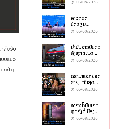
ຄຳໃນລາວທະລຸ
06/08/2026
47 ລ້ານກີບຕໍ່
ບາດ
ລາວຖອດ
ບົດຮຽນ
ຫວຽດນາມ ສ້າງ
06/08/2026
ເສດຖະກິດເປັນ
ເຈົ້າຕົນເອງ ກ້າວສູ່
ນໍ້າມັນລາວປັບຕົວ
ເປົ້າໝາຍ 2035
ຸກຄົນອັບ
ລົງທຸກຊະນິດ
ຕອບຮັບສັນຍານ
D ແບບແນວ
06/08/2026
ບວກຈາກຕະຫຼາດ
ຼາຍຢ່າງ.
ໂລກ ແລະ ຊ່ອງ
ດຣາມ່າແລກຍອດ
ແຄບຮໍມູສ
ຂາຍ, ກົນຍຸດ
ການຕະຫຼາດສີ
05/08/2026
ເທົາ ຢາພິດ
ທຳລາຍທຸລະກິດ
ລາຄານ້ຳມັນໂລກ
ໄລຍະຍາວ
ຫຼຸດລົງຕໍ່ເນື່ອງ
ຮັບສັນຍານບວກ
05/08/2026
ຊ່ອງແຄບຮໍມຸສ