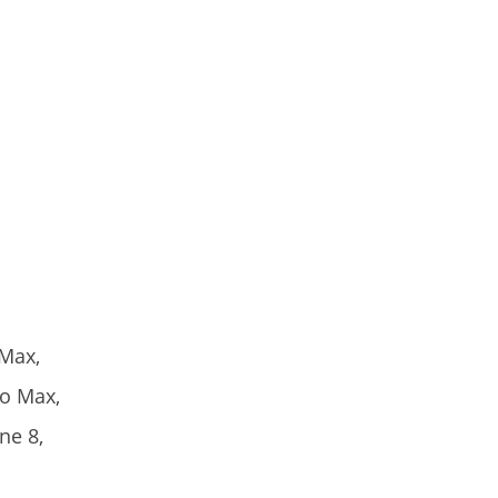
 Max,
ro Max,
ne 8,