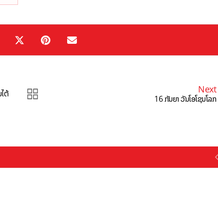
Next
ໄຕ້
16 ກັນຍາ ວັນໂອໂຊນໂລກ