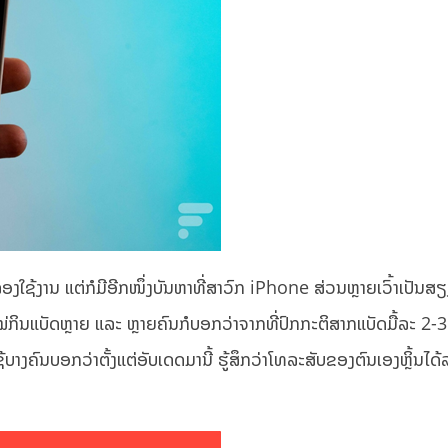
ດ້ລອງໃຊ້ງານ ແຕ່ກໍມີອີກໜຶ່ງບັນຫາທີ່ສາວົກ iPhone ສ່ວນຫຼາຍເວົ້າເປັນ
ັ່ນໃໝ່ກິນແບັດຫຼາຍ ແລະ ຫຼາຍຄົນກໍບອກວ່າຈາກທີ່ປົກກະຕິສາກແບັດມື້ລະ 2-3 
ຊ້ບາງຄົນບອກວ່າຕັ້ງແຕ່ອັບເດດມານີ້ ຮູ້ສຶກວ່າໂທລະສັບຂອງຕົນເອງຫຼິ້ນໄດ້