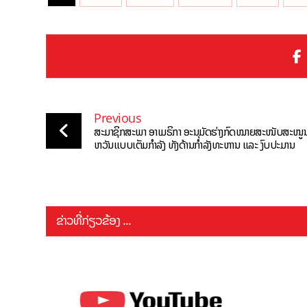
Previous
ສະມາຊິກສະພາ ອາເມຣິກາ ອະນຸມັດຮ່າງກົດໝາຍສະໜັບສະໜູນ
ຫວັນແບບເຕັມກຳລັງ ທັງດ້ານກຳລັງທະຫານ ແລະ ງົບປະມານ
ຂ່າວທີ່ກ່ຽວຂ້ອງ ...