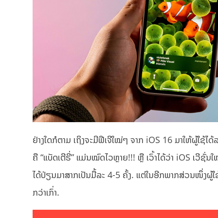
ຢ່າງໃດກໍຕາມ ເຖິງຈະມີຟີເຈີໃໝ່ໆ ຈາກ iOS 16 ມາໃຫ້ຜູ້ໃຊ້ໄ
ຄື “ແບັດເຕີຣີ່” ແມ່ນໝົດໄວຫຼາຍ!!! ຫຼື ເວົ້າໄດ້ວ່າ iOS ເວີຊ
ໄດ້ປ່ຽນມາສາກເປັນມື້ລະ 4-5 ຄັ້ງ. ແຕ່ໃນອີກພາກສ່ວນໜຶ່ງຜູ້ໃ
ກວ່າເກົ່າ.