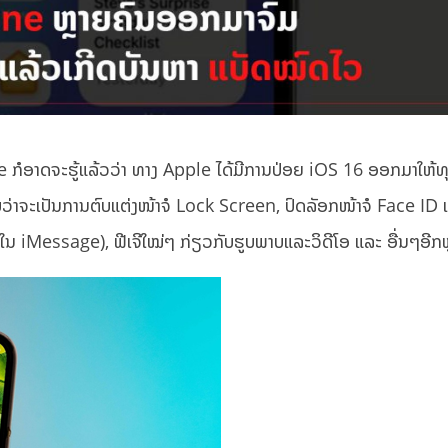
ne ກໍອາດຈະຮູ້ແລ້ວວ່າ ທາງ Apple ໄດ້ມີການປ່ອຍ iOS 16 ອອກມາໃຫ້ທ
ກົ່າ ບໍ່ວ່າຈະເປັນການຕົບແຕ່ງໜ້າຈໍ Lock Screen, ປົດລັອກໜ້າຈໍ Face I
ໃນ iMessage), ຟີເຈີໃໝ່ໆ ກ່ຽວກັບຮູບພາບແລະວິດີໂອ ແລະ ອື່ນໆອີກຫ