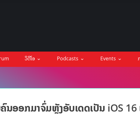
orum
ວິດີໂອ
Podcasts
Events
ກ
າຍຄົນອອກມາຈົ່ມຫຼັງອັບເດດເປັນ iOS 16