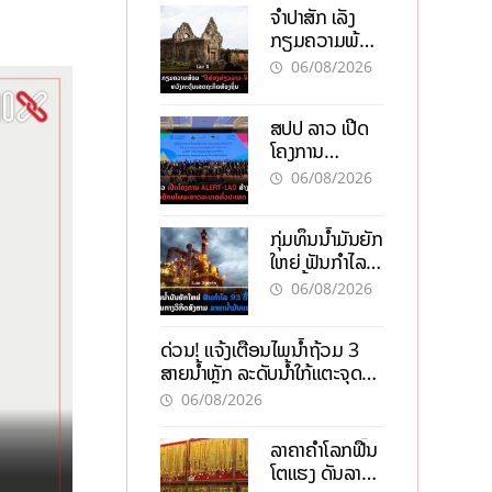
ຈຳປາສັກ ເລັ່ງ
ກຽມຄວາມພ້ອມ
“ປີທ່ອງທ່ຽວ
06/08/2026
ລາວ-ຈີນ 2027”
ຫວັງກະຕຸ້ນ
ສປປ ລາວ ເປີດ
ເສດຖະກິດ
ໂຄງການ
ທ້ອງຖິ່ນ
ALERT-LAO
06/08/2026
ສ້າງຕາໜ່າງ
ເຕືອນໄພພະຍາດ
ກຸ່ມທຶນນ້ຳມັນຍັກ
ລະບາດທົ່ວ
ໃຫຍ່ ຟັນກຳໄລ
ປະເທດ
93 ຕື້ໂດລາ
06/08/2026
ທ່າມກາງວິກິດ
ສົງຄາມ ລາຄາ
ດ່ວນ! ແຈ້ງເຕືອນໄພນໍ້າຖ້ວມ 3
ນໍ້າມັນແພງ
ສາຍນໍ້າຫຼັກ ລະດັບນໍ້າໃກ້ແຕະຈຸດ
ອັນຕະລາຍ
06/08/2026
ລາຄາຄຳໂລກຟື້ນ
ໂຕແຮງ ດັນລາຄາ