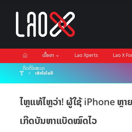
ເນື້ອຫາ
Lao Xperts
Lao X F
ຕິດຕໍ່ໂຄສະນາ
ເທັກໂນໂລຢີ
ໄຫຼແທ້ໄຫຼວ່າ! ຜູ້ໃຊ້ iPhone ຫຼ
ເກີດບັນຫາແບັດໝົດໄວ