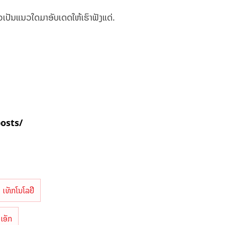
ເປັນແນວໃດມາອັບເດດໃຫ້ເຮົາຟັງແດ່.
posts/
ເທັກໂນໂລຢີ
ເອັກ