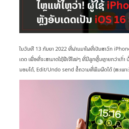
ໃນວັນທີ 13 ກັນຍາ 2022 ທີ່ຜ່ານມາໃຜທີ່ເປັນສາວົກ iPho
ເດດ ເພື່ອທີ່ຈະສາມາດໃຊ້ຟີເຈີໃໝ່ໆ ທີ່ມີລູກຫຼິ້ນຫຼາຍກວ່າເ
ນອນໄດ້, Edit/Undo send ຂໍ້ຄວາມທີ່ພິມຜິດໄດ້ (ສະເພາະ