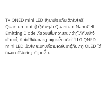
TV QNED mini LED ຍັງມາພ້ອມກັບເຕັກໂນໂລຊີ
Quantum dot ຫຼື ຊື່ເຕັມໆວ່າ Quantum NanoCell
Emitting Diode ທີ່ຊ່ວຍເພີ່ມຄວາມສະຫວ່າງໃຫ້ກັບໜ້າຈໍ
ພ້ອມທັ້ງເຮັດໃຫ້ສີສັນສວຍງາມຫຼາຍຂຶ້ນ ເຮັດໃຫ້ LG QNED
mini LED ເປັນໂທລະພາບທີ່ສາມາດຈັບມາສູ້ກັບທາງ OLED ໄດ້
ໃນລາຄາທີ່ຈັບຕ້ອງໄດ້ຫຼາຍຂຶ້ນ.