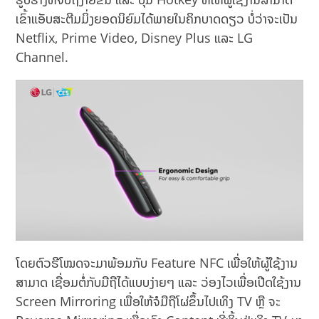
ເຂົ້າແອັບສະຕີມມິ່ງຍອດນິຍົມໄດ້ພາຍໃນຄິກບາດດຽວ ບໍ່ວ່າຈະເປັນ
Netflix, Prime Video, Disney Plus ແລະ LG
Channel.
ໂດຍຕົວຣີໂໝດຈະມາພ້ອມກັບ Feature NFC ເພື່ອໃຫ້ຜູ້ໃຊ້ງານ
ສາມາດ ເຊື່ອມຕໍ່ກັບມືຖືໄດ້ແບບງ່າຍໆ ແລະ ວ່ອງໄວເພື່ອເປີດໃຊ້ງານ
Screen Mirroring ເພື່ອໃຫ້ຈໍມືຖືໂຜ່ຂຶ້ນໄປເທິງ TV ຫຼື ຈະ