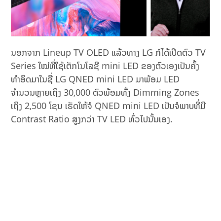
ນອກຈາກ Lineup TV OLED ແລ້ວທາງ LG ກໍໄດ້ເປີດຕົວ TV
Series ໃໝ່ທີ່ໃຊ້ເຕັກໂນໂລຊີ mini LED ຂອງຕົວເອງເປັນຄັ້ງ
ທຳອິດມາໃນຊື່ LG QNED mini LED ມາພ້ອມ LED
ຈຳນວນຫຼາຍເຖິງ 30,000 ຕົວພ້ອມທັ້ງ Dimming Zones
ເຖິງ 2,500 ໂຊນ ເຮັດໃຫ້ຈໍ QNED mini LED ເປັນຈໍພາບທີ່ມີ
Contrast Ratio ສູງກວ່າ TV LED ທົ່ວໄປນັ້ນເອງ.