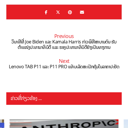
Previous
ວິນາທີທີ່ Joe Biden ແລະ Kamala Harris ກ່າວພິທີສາບານຕົນ ຮັບ
ຕຳແໜ່ງປະທານາທິບໍດີ ແລະ ຮອງປະທານາທິບໍດີຢ່າງເປັນທາງການ
Next
Lenovo TAB P11 ແລະ P11 PRO ແທັບເລັດສະເປັກຄຸ້ມໃນລາຄາປະຢັດ
ຂ່າວທີ່ກ່ຽວຂ້ອງ ...