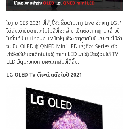
ໃນງານ CES 2021 ທີ່ຄັ້ງນີ້ຈັດຂຶ້ນຜ່ານທາງ Live ສົດທາງ LG ກໍ
ໄດ້ຂົນເອົາບັນດາເຕັກໂນໂລຊີທີ່ສຸດລ້ຳມາເປີດຕົວຫຼາກຫຼາຍ ເຊິ່ງໜຶ່ງ
ໃນນັ້ນກໍເປັນ Lineup TV ໃໝ່ໆ ທີ່ຈະວາງຂາຍໃນປີ 2021 ນີ້ບໍ່ວ່າ
ຈະເປັນ OLED ຫຼື QNED Mini LED ເຊິ່ງຖືວ່າ Series ຕົວ
ທຳອິດທີ່ນຳເອົາເຕັກໂນໂລຊີ mini LED ມາໃຊ້ເພື່ອຊ່ວຍໃຫ້ TV
LED ມີຄຸນະພາບການສະແດງຜົນທີ່ດີຂຶ້ນ.
LG OLED TV ທີ່ຈະເປີດຕົວໃນປີ 2021