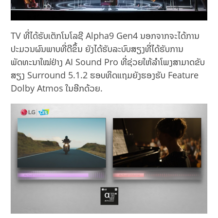
TV ທີ່ໄດ້ຮັບເຕັກໂນໂລຊີ Alpha9 Gen4 ນອກຈາກຈະໄດ້ການ
ປະມວນຜົນພາບທີ່ດີຂຶ້ນ ຍັງໄດ້ຮັບລະບົບສຽງທີ່ໄດ້ຮັບການ
ພັດທະນາໃໝ່ຢ່າງ AI Sound Pro ທີ່ຊ່ວຍໃຫ້ລຳໂພງສາມາດຂັບ
ສຽງ Surround 5.1.2 ຮອບທິດແຖມຍັງຮອງຮັບ Feature
Dolby Atmos ໃນອີກດ້ວຍ.