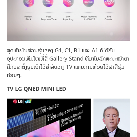
ສຸດທ້າຍໃນສ່ວນຮຸ່ນຂອງ G1, C1, B1 ແລະ A1 ກໍໄດ້ຮັບ
ອຸປະກອນເສີມໃໝ່ທີ່ຊື່ Gallery Stand ທີ່ມາໃນລັກສະນະໜ້າຕາ
ຄືກັບຂາຕັ້ງຮູບເອົາໄວ້ສຳລັບວາງ TV ແທນການຫ້ອຍໄວ້ຝາຄືຮຸ່ນ
ກ່ອນໆ.
TV LG QNED MINI LED