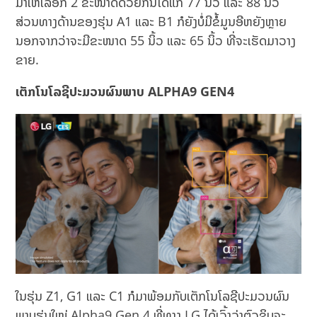
ມາໃຫ້ເລືອກ 2 ຂະໜາດດ້ວຍກັນໄດ້ແກ່ 77 ນິ້ວ ແລະ 88 ນິ້ວ
ສ່ວນທາງດ້ານຂອງຮຸ່ນ A1 ແລະ B1 ກໍຍັງບໍ່ມີຂໍ້ມູນອີຫຍັງຫຼາຍ
ນອກຈາກວ່າຈະມີຂະໜາດ 55 ນິ້ວ ແລະ 65 ນິ້ວ ທີ່ຈະເຮັດມາວາງ
ຂາຍ.
ເຕັກໂນໂລຊີປະມວນຜົນພາບ
ALPHA9 GEN4
ໃນຮຸ່ນ Z1, G1 ແລະ C1 ກໍມາພ້ອມກັບເຕັກໂນໂລຊີປະມວນຜົນ
ພາບຮຸ່ນໃໝ່ Alpha9 Gen 4 ທີ່ທາງ LG ໄດ້ເວົ້າວ່າຕົວຊິບຈະ