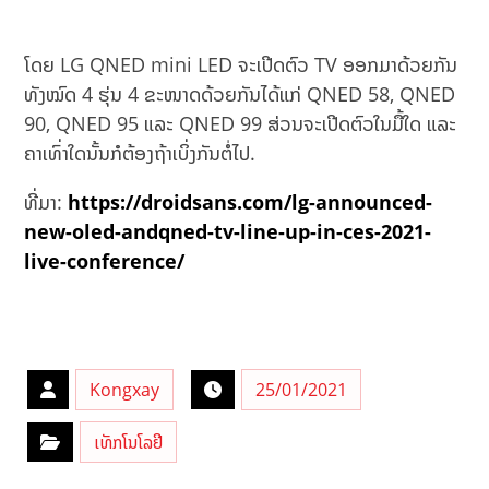
ໂດຍ LG QNED mini LED ຈະເປີດຕົວ TV ອອກມາດ້ວຍກັນ
ທັງໝົດ 4 ຮຸ່ນ 4 ຂະໜາດດ້ວຍກັນໄດ້ແກ່ QNED 58, QNED
90, QNED 95 ແລະ QNED 99 ສ່ວນຈະເປີດຕົວໃນມື້ໃດ ແລະ
ຄາເທົ່າໃດນັ້ນກໍຕ້ອງຖ້າເບິ່ງກັນຕໍ່ໄປ.
ທີ່ມາ:
https://droidsans.com/lg-announced-
new-oled-andqned-tv-line-up-in-ces-2021-
live-conference/
Kongxay
25/01/2021
ເທັກໂນໂລຢີ