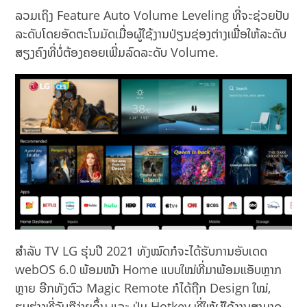
ລວມເຖິງ Feature Auto Volume Leveling ທີ່ຈະຊ່ວຍປັບ
ລະດັບໂດຍອັດຕະໂນມັດເມື່ອຜູ້ໃຊ້ງານປ່ຽນຊ່ອງຕ່າງເພື່ອໃຫ້ລະດັບ
ສຽງຄົງທີ່ບໍ່ຕ້ອງຄອຍເພີ່ມລົດລະດັບ Volume.
ສຳລັບ TV LG ຮຸ່ນປີ 2021 ທັງໝົດກໍຈະໄດ້ຮັບການອັບເດດ
webOS 6.0 ພ້ອມໜ້າ Home ແບບໃໝ່ທີ່ມາພ້ອມແອັບຫຼາກ
ຫຼາຍ ອີກທັງຕົວ Magic Remote ກໍໄດ້ຖືກ Design ໃໝ່,
ຮູບຮ່າງທີ່ຈັບຖືງ່າຍຂຶ້ນ ແລະ ປຸ່ມ Hotkey ທີ່ໃຫ້ຜູ້ໃຊ້ງານສາມາດ