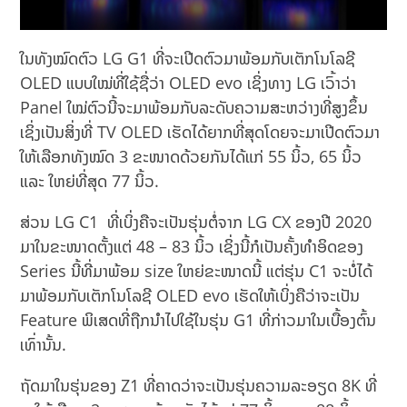
ໃນທັງໝົດຕົວ LG G1 ທີ່ຈະເປີດຕົວມາພ້ອມກັບເຕັກໂນໂລຊີ
OLED ແບບໃໝ່ທີ່ໃຊ້ຊື່ວ່າ OLED evo ເຊິ່ງທາງ LG ເວົ້າວ່າ
Panel ໃໝ່ຕົວນີ້ຈະມາພ້ອມກັບລະດັບຄວາມສະຫວ່າງທີ່ສູງຂຶ້ນ
ເຊິ່ງເປັນສິ່ງທີ່ TV OLED ເຮັດໄດ້ຍາກທີ່ສຸດໂດຍຈະມາເປີດຕົວມາ
ໃຫ້ເລືອກທັງໝົດ 3 ຂະໜາດດ້ວຍກັນໄດ້ແກ່ 55 ນິ້ວ, 65 ນິ້ວ
ແລະ ໃຫຍ່ທີ່ສຸດ 77 ນິ້ວ.
ສ່ວນ LG C1 ທີ່ເບິ່ງຄືຈະເປັນຮຸ່ນຕໍ່ຈາກ LG CX ຂອງປີ 2020
ມາໃນຂະໜາດຕັ້ງແຕ່ 48 – 83 ນິ້ວ ເຊິ່ງນີ້ກໍເປັນຄັ້ງທຳອິດຂອງ
Series ນີ້ທີ່ມາພ້ອມ size ໃຫຍ່ຂະໜາດນີ້ ແຕ່ຮຸ່ນ C1 ຈະບໍ່ໄດ້
ມາພ້ອມກັບເຕັກໂນໂລຊີ OLED evo ເຮັດໃຫ້ເບິ່ງຄືວ່າຈະເປັນ
Feature ພິເສດທີ່ຖືກນຳໄປໃຊ້ໃນຮຸ່ນ G1 ທີ່ກ່າວມາໃນເບື້ອງຕົ້ນ
ເທົ່ານັ້ນ.
ຖັດມາໃນຮຸ່ນຂອງ Z1 ທີ່ຄາດວ່າຈະເປັນຮຸ່ນຄວາມລະອຽດ 8K ທີ່