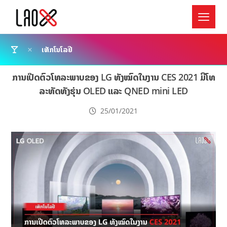
ເທັກໂນໂລຢີ
ການເປີດຕົວໂທລະພາບຂອງ LG ທັງໝົດໃນງານ CES 2021 ມີໂທ
ລະທັດທັງຮຸ່ນ OLED ແລະ QNED mini LED
25/01/2021