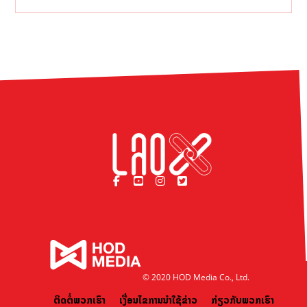
© 2020 HOD Media Co., Ltd.
ຕິດຕໍ່ພວກເຮົາ
ເງື່ອນໄຂການນຳໃຊ້ຂ່າວ
ກ່ຽວກັບພວກເຮົາ