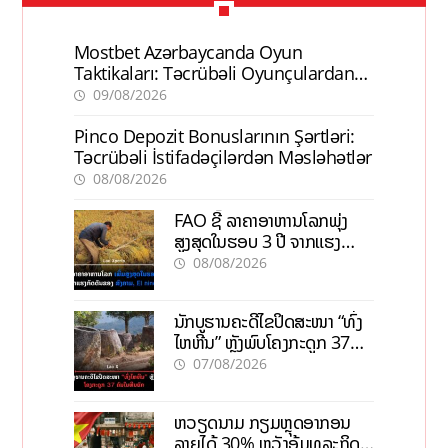
Mostbet Azərbaycanda Oyun
Taktikaları: Təcrübəli Oyunçulardan
İpuçları
09/08/2026
Pinco Depozit Bonuslarının Şərtləri:
Təcrübəli İstifadəçilərdən Məsləhətlər
08/08/2026
FAO ຊີ້ ລາຄາອາຫານໂລກພຸ່ງ
ສູງສຸດໃນຮອບ 3 ປີ ຈາກແຮງ
ກົດດັນຂອງສົງຄາມ, El nino
08/08/2026
ນັກບູຮານຄະດີໄຂປິດສະໜາ “ທົ່ງ
ໄຫຫີນ” ຫຼັງພົບໂຄງກະດູກ 37
ຄົນໃນຫີນຍັກ
07/08/2026
ຫວຽດນາມ ກຽມຫຼຸດອາກອນ
ລາຍໄດ້ 30% ຫວັງອູ້ມທຸລະກິດ