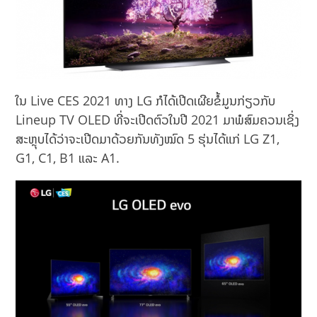
ໃນ Live CES 2021 ທາງ LG ກໍໄດ້ເປີດເຜີຍຂໍ້ມູນກ່ຽວກັບ
Lineup TV OLED ທີ່ຈະເປີດຕົວໃນປີ 2021 ມາພໍສົມຄວນເຊິ່ງ
ສະຫຼຸບໄດ້ວ່າຈະເປີດມາດ້ວຍກັນທັງໝົດ 5 ຮຸ່ນໄດ້ແກ່ LG Z1,
G1, C1, B1 ແລະ A1.