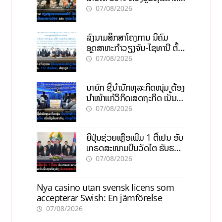
ຂະໜາດນ້ອຍ ແລະ ຈຸນລະ
07/08/2026
ວິສາຫະກິດ
ລົງນາມສຶກສາໂຄງການ ນິຄົມ
ອຸດສາຫະກຳວຽງຈັນ-ໄຊທານີ ຕັ້ງ
ເປົ້າດຶງທຶນ 150 ລ້ານໂດລາ, ສ້າງ
07/08/2026
ວຽກ 5.000 ຕຳແໜ່ງ
ນາຍົກ ຊີ້ນຳນັກທຸລະກິດໜຸ່ມ ຕ້ອງ
ນຳໜ້າແກ້ວິກິດເສດຖະກິດ ເນັ້ນດຶງ
ທຶນສາກົນ, ຫັນສູ່ດິຈິຕອນ
07/08/2026
ຍີ່ປຸ່ນຊ່ວຍເຫຼືອເພີ່ມ 1 ຕື້ເຢນ ອັບ
ເກຣດສະໜາມບິນວັດໄຕ ຮັບຮອງ
ການເຕີບໂຕ
07/08/2026
Nya casino utan svensk licens som
accepterar Swish: En jämförelse
07/08/2026