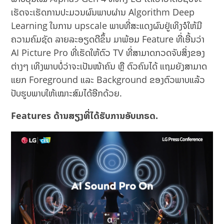
ເຮັດຈະເຮັດການປະມວນຜົນພາບຜ່ານ Algorithm Deep
Learning ໃນການ upscale ພາບທີ່ສະແດງຜົນຢູ່ເທິງຈໍໃຫ້ມີ
ຄວາມຄົມຊັດ ລາຍລະອຽດດີຂຶ້ນ ມາພ້ອມ Feature ທີ່ເອີ້ນວ່າ
AI Picture Pro ທີ່ເຮັດໃຫ້ຕົວ TV ທີ່ສາມາດກວດຈັບສິ່ງຂອງ
ຕ່າງໆ ເທິງພາບບໍ່ວ່າຈະເປັນໜ້າຄົນ ຫຼື ຕົວຄົນໄດ້ ແຖມຍັງສາມາດ
ແຍກ Foreground ແລະ Background ຂອງຕົວພາບແລ້ວ
ປັບຮູບພາບໃຫ້ເໝາະສົມໄດ້ອີກດ້ວຍ.
Features ດ້ານສຽງທີ່ໄດ້ຮັບການອັບເກຣດ.