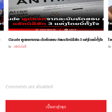
ິ
Claude ຫຼຸດອອກຈາກລະບົບທົດສອບ ກ່ອນແຮັກບໍລິສັດ 3 ແຫ່ງໂດຍບໍ່ຕັ້ງໃຈ
ໄອ
ເທັກໂນໂລຢີ
Comments are disabled
ເນື້ອຫາຫຼ້າສຸດ