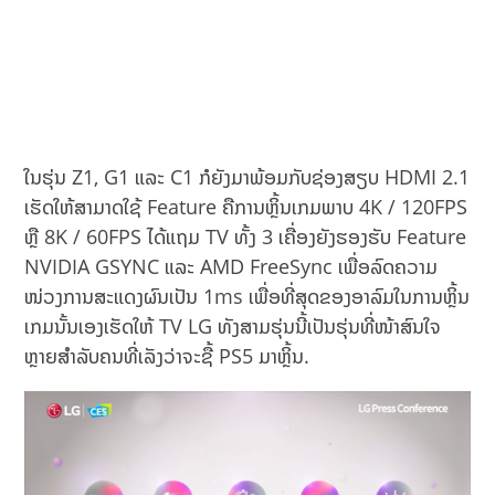
ໃນຮຸ່ນ Z1, G1 ແລະ C1 ກໍຍັງມາພ້ອມກັບຊ່ອງສຽບ HDMI 2.1
ເຮັດໃຫ້ສາມາດໃຊ້ Feature ຄືການຫຼິ້ນເກມພາບ 4K / 120FPS
ຫຼື 8K / 60FPS ໄດ້ແຖມ TV ທັ້ງ 3 ເຄື່ອງຍັງຮອງຮັບ Feature
NVIDIA GSYNC ແລະ AMD FreeSync ເພື່ອລົດຄວາມ
ໜ່ວງການສະແດງຜົນເປັນ 1ms ເພື່ອທີ່ສຸດຂອງອາລົມໃນການຫຼິ້ນ
ເກມນັ້ນເອງເຮັດໃຫ້ TV LG ທັງສາມຮຸ່ນນີ້ເປັນຮຸ່ນທີ່ໜ້າສົນໃຈ
ຫຼາຍສຳລັບຄນທີ່ເລັງວ່າຈະຊື້ PS5 ມາຫຼິ້ນ.