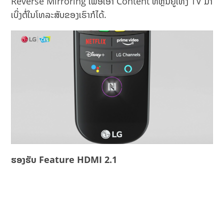
Reverse Mirroring ເພື່ອເອົາ Content ທີ່ຫຼິ້ນຢູ່ເທິງ TV ມາ
ເບິ່ງຕໍ່ໃນໂທລະສັບຂອງເຮົາກໍໄດ້.
ຮອງຮັບ
Feature HDMI 2.1