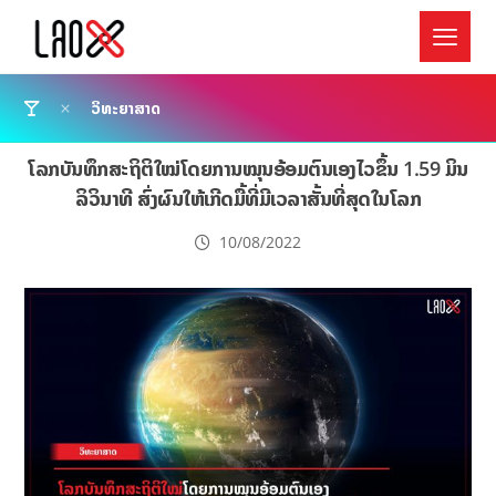
ວິທະຍາສາດ
ໂລກບັນທຶກສະຖິຕິໃໝ່ໂດຍການໝຸນອ້ອມຕົນເອງໄວຂຶ້ນ 1.59 ມິນ
ລິວິນາທີ ສົ່ງຜົນໃຫ້ເກີດມື້ທີ່ມີເວລາສັ້ນທີ່ສຸດໃນໂລກ
10/08/2022