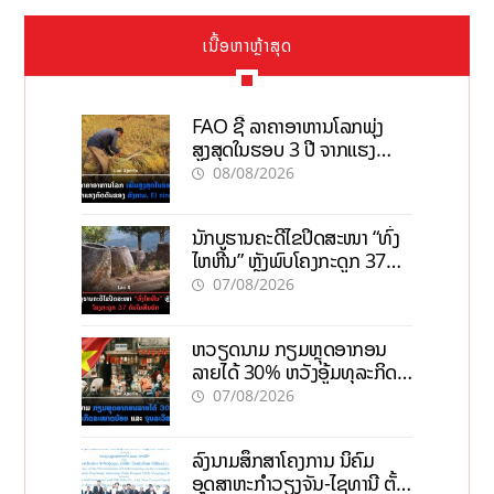
ເນື້ອຫາຫຼ້າສຸດ
FAO ຊີ້ ລາຄາອາຫານໂລກພຸ່ງ
ສູງສຸດໃນຮອບ 3 ປີ ຈາກແຮງ
ກົດດັນຂອງສົງຄາມ, El nino
08/08/2026
ນັກບູຮານຄະດີໄຂປິດສະໜາ “ທົ່ງ
ໄຫຫີນ” ຫຼັງພົບໂຄງກະດູກ 37
ຄົນໃນຫີນຍັກ
07/08/2026
ຫວຽດນາມ ກຽມຫຼຸດອາກອນ
ລາຍໄດ້ 30% ຫວັງອູ້ມທຸລະກິດ
ຂະໜາດນ້ອຍ ແລະ ຈຸນລະ
07/08/2026
ວິສາຫະກິດ
ລົງນາມສຶກສາໂຄງການ ນິຄົມ
ອຸດສາຫະກຳວຽງຈັນ-ໄຊທານີ ຕັ້ງ