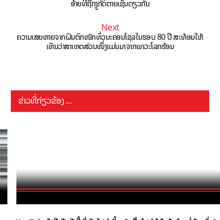
ອ້າຍທີ່ຖືກງູກັດຕາຍເຊັ່ນດຽວກັນ
Next
ຄວາມເສຍຫາຍຈາກຝົນຕົກໜັກທົ່ວນະຄອນໂຊລໃນຮອບ 80 ປີ ສະທ້ອນໃຫ້
ເຫັນວ່າສາເຫດສ່ວນໜຶ່ງແມ່ນມາຈາກພາວະໂລກຮ້ອນ
ຂ່າວທີ່ກ່ຽວຂ້ອງ ...