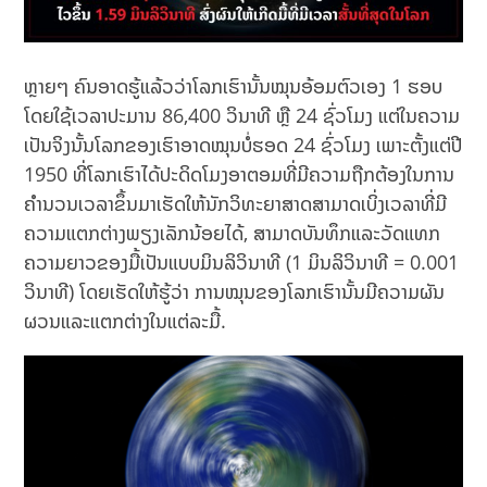
ຫຼາຍໆ ຄົນອາດຮູ້ແລ້ວວ່າໂລກເຮົານັ້ນໝຸນອ້ອມຕົວເອງ 1 ຮອບ
ໂດຍໃຊ້ເວລາປະມານ 86,400 ວິນາທີ ຫຼື 24 ຊົ່ວໂມງ ແຕ່ໃນຄວາມ
ເປັນຈິງນັ້ນໂລກຂອງເຮົາອາດໝຸນບໍ່ຮອດ 24 ຊົ່ວໂມງ ເພາະຕັ້ງແຕ່ປີ
1950 ທີ່ໂລກເຮົາໄດ້ປະດິດໂມງອາຕອມທີ່ມີຄວາມຖືກຕ້ອງໃນການ
ຄໍານວນເວລາຂຶ້ນມາເຮັດໃຫ້ນັກວິທະຍາສາດສາມາດເບິ່ງເວລາທີ່ມີ
ຄວາມແຕກຕ່າງພຽງເລັກນ້ອຍໄດ້, ສາມາດບັນທຶກແລະວັດແທກ
ຄວາມຍາວຂອງມື້ເປັນແບບມິນລິວິນາທີ (1 ມິນລິວິນາທີ = 0.001
ວິນາທີ) ໂດຍເຮັດໃຫ້ຮູ້ວ່າ ການໝຸນຂອງໂລກເຮົານັ້ນມີຄວາມຜັນ
ຜວນແລະແຕກຕ່າງໃນແຕ່ລະມື້.