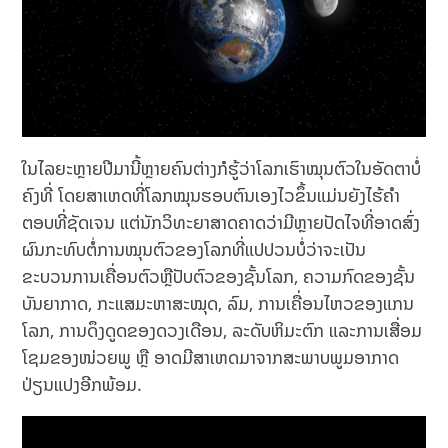
ໃນໄລຍະຫຼາຍປີມານີ້ຫຼາຍຄົນຕ່າງກໍຮູ້ວ່າໂລກເຮົາໝຸນຕົວໃນອັດຕາບໍ່
ຄົງທີ່ ໂດຍສາເຫດທີ່ໂລກໝຸນຮອບຕົນເອງໄວຂຶ້ນແມ່ນຍັງໄຮ້ຄໍາ
ຕອບທີ່ຊັດເຈນ ແຕ່ນັກວິທະຍາສາດຄາດວ່າມີຫຼາຍປັດໄຈທີ່ອາດສົ່ງ
ຜົນກະທົບຕໍ່ການໝຸນຕົວຂອງໂລກທີ່ແປປວນບໍ່ວ່າຈະເປັນ
ຂະບວນການເຄື່ອນຕົວຫຼືປັບຕົວຂອງຊັ້ນໂລກ, ຄວາມກົດຂອງຊັ້ນ
ບັນຍາກາດ, ກະແສມະຫາສະໝຸດ, ລົມ, ການເຄື່ອນໄຫວຂອງແກນ
ໂລກ, ການດຶງດູດຂອງດວງເດືອນ, ລະດັບຫິມະຕົກ ແລະການເສື່ອມ
ໂຊມຂອງໜ່ວຍພູ ຫຼື ອາດມີສາເຫດມາຈາກສະພາບພູມອາກາດ
ປ່ຽນແປງອີກພ້ອມ.