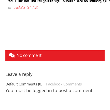
YouTube ໃຈດີ ເປີດຟີເຈີ້ເບິ່ງຄິບໄປນຳຫຼິ້ນແອັບອື່ນໄປນຳໄດ້ແລ້ວ ໂດຍບໍ່ຕ້ອງເຊົ່
ຂ່າວທົ່ວໄປ
ເທັກໂນໂລຢີ
,
No comment
Leave a reply
Default Comments (0)
Facebook Comments
You must be
logged in
to post a comment.