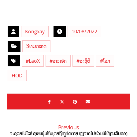
Kongxay
10/08/2022
ວິທະຍາສາດ
#LaoX
#ລາວເອັກ
#ສະຖິຕິ
#ໂລກ
HOD
Previous
ຈະຊວຍໄປໃສ! ຊາຍໜຸ່ມອິນເດຍຖືກງູກັດຕາຍ ຫຼັງຈາກໄປຮ່ວມພິທີງານສົບຂອງ