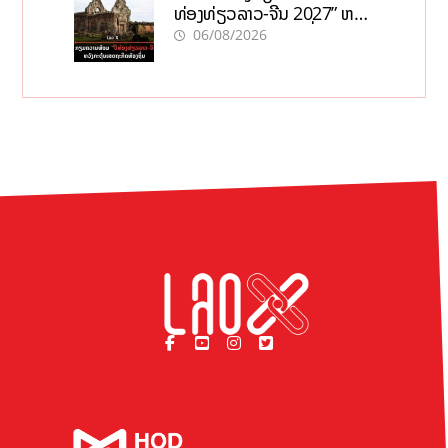
ທ່ອງທ່ຽວລາວ-ຈີນ 2027” ຫວັງ
ກະຕຸ້ນເສດຖະກິດທ້ອງຖິ່ນ
06/08/2026