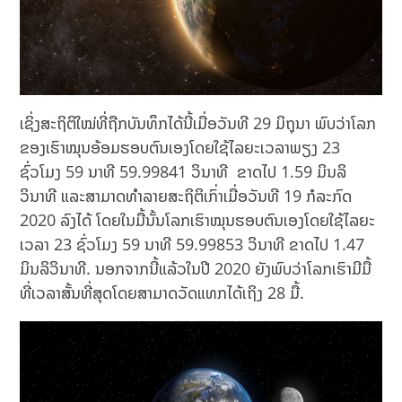
ເຊິ່ງສະຖິຕິໃໝ່ທີ່ຖືກບັນທຶກໄດ້ນີ້ເມື່ອວັນທີ 29 ມິຖຸນາ ພົບວ່າໂລກ
ຂອງເຮົາໝຸນອ້ອມຮອບຕົນເອງໂດຍໃຊ້ໄລຍະເວລາພຽງ 23
ຊົ່ວໂມງ 59 ນາທີ 59.99841 ວິນາທີ ຂາດໄປ 1.59 ມິນລິ
ວິນາທີ ແລະສາມາດທໍາລາຍສະຖິຕິເກົ່າເມື່ອວັນທີ 19 ກໍລະກົດ
2020 ລົງໄດ້ ໂດຍໃນມື້ນັ້ນໂລກເຮົາໝຸນຮອບຕົນເອງໂດຍໃຊ້ໄລຍະ
ເວລາ 23 ຊົ່ວໂມງ 59 ນາທີ 59.99853 ວິນາທີ ຂາດໄປ 1.47
ມິນລິວິນາທີ. ນອກຈາກນີ້ແລ້ວໃນປີ 2020 ຍັງພົບວ່າໂລກເຮົາມີມື້
ທີ່ເວລາສັ້ນທີ່ສຸດໂດຍສາມາດວັດແທກໄດ້ເຖິງ 28 ມື້.