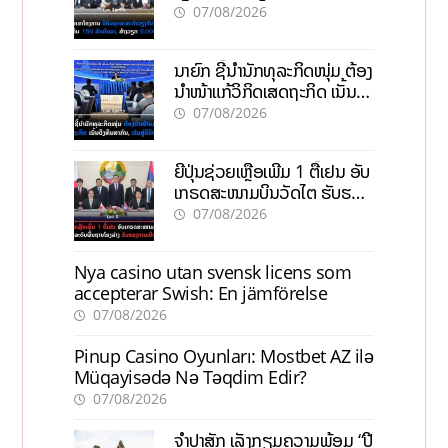
ເປົ້າດຶງທຶນ 150 ລ້ານໂດລາ, ສ້າງ
07/08/2026
ວຽກ 5.000 ຕຳແໜ່ງ
ນາຍົກ ຊີ້ນຳນັກທຸລະກິດໜຸ່ມ ຕ້ອງ
ນຳໜ້າແກ້ວິກິດເສດຖະກິດ ເນັ້ນດຶງ
ທຶນສາກົນ, ຫັນສູ່ດິຈິຕອນ
07/08/2026
ຍີ່ປຸ່ນຊ່ວຍເຫຼືອເພີ່ມ 1 ຕື້ເຢນ ອັບ
ເກຣດສະໜາມບິນວັດໄຕ ຮັບຮອງ
ການເຕີບໂຕ
07/08/2026
Nya casino utan svensk licens som
accepterar Swish: En jämförelse
07/08/2026
Pinup Casino Oyunları: Mostbet AZ ilə
Müqayisədə Nə Təqdim Edir?
07/08/2026
ຈຳປາສັກ ເລັ່ງກຽມຄວາມພ້ອມ “ປີ