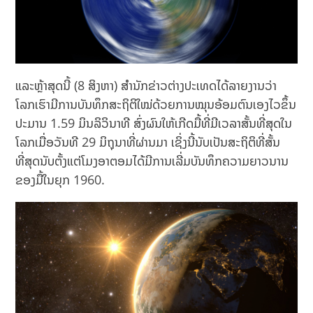
ແລະຫຼ້າສຸດນີ້ (8 ສິງຫາ) ສໍານັກຂ່າວຕ່າງປະເທດໄດ້ລາຍງານວ່າ
ໂລກເຮົາມີການບັນທຶກສະຖິຕິໃໝ່ດ້ວຍການໝຸນອ້ອມຕົນເອງໄວຂຶ້ນ
ປະມານ 1.59 ມິນລິວິນາທີ ສົ່ງຜົນໃຫ້ເກີດມື້ທີ່ມີເວລາສັ້ນທີ່ສຸດໃນ
ໂລກເມື່ອວັນທີ 29 ມິຖຸນາທີ່ຜ່ານມາ ເຊິ່ງນີ້ນັບເປັນສະຖິຕິທີ່ສັ້ນ
ທີ່ສຸດນັບຕັ້ງແຕ່ໂມງອາຕອມໄດ້ມີການເລີ່ມບັນທຶກຄວາມຍາວນານ
ຂອງມື້ໃນຍຸກ 1960.