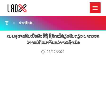
ຂ່າວທົ່ວໄປ
ເມຍສຸດຈະທົນເບື່ອຜົວຂີ້ຖີ່ ຊື້ລົດໜີທ່ຽວຄົນດຽວ ຝາກບອກ
ວ່າຈະບໍ່ກັບມາຈົນກວ່າຈະເຊົາເບື່ອ
02/12/2020