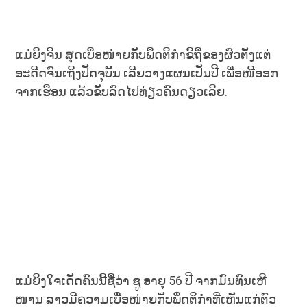
ແມ່ຍິງຈີນ ສຸດເບື່ອໜ່າຍກັບພຶດຕິກຳຂີ້ຖີ່ຂອງຜົວຕັ້ງແຕ່
ອະດີດຈົນເຖິງປັດຈຸບັນ ເລີຍວາງແຜນເປັນປີ ເພື່ອໜີອອກ
ຈາກເຮືອນ ແລ້ວຂັບລົດໄປທ່ຽວຄົນດຽວເລີຍ.
ແມ່ຍິງໃຈເດັດຄົນນີ້ຊື່ວ່າ ຊູ ອາຍຸ 56 ປີ ຈາກມົນທົນເຫີ
ໜານ ລາວມີຄວາມເບື່ອໜ່າຍກັບພຶດຕິກຳທີ່ເຫັນແກ່ຕົວ