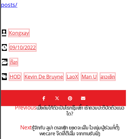
posts/
Kongxay
09/10/2022
ກິລາ
HOD
Kevin De Bruyne
LaoX
Man U
ລາວເອັກ
Previous
ເມື່ອຄົນໃກ້ຕົວເປັນໂຣກຊຶມເສົ້າ ເຮົາຄວນປະຕິບັດຕົວແນວ
ໃດ?
Next
ຮູ້ຈັກກັບ ລູນ່າ ດາລາສັກ ຍອດຈະເລີນ ໄວໜຸ່ມຜູ້ຮ່ວມກໍ່ຕັ້ງ
wecare ຈິດທີ່ດີເລີ່ມ ຈາກການຮັບຟັງ