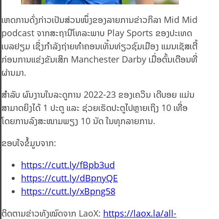
ເຫດການດັ່ງກ່າວເປັນສ່ວນໜຶ່ງຂອງລາຍການຂ່າວກິລາ Mid Mid
podcast ຈາກສະຖານີໂທລະພາບ Play Sports ຂອງປະເທດ
ເບລຢຽມ ເຊິ່ງກຳລັງຖ່າຍທຳຄອນເທັ້ນທ່ຽວຊົມເມືອງ ແມນເຊັສເຕີ້
ກ່ອນການແຂ່ງຂັນເສິກ Manchester Darby ເມື່ອຕົ້ນເດືອນທີ່
ຜ່ານມາ.
ສຳລັບ ຜົນງານໃນລະດູການ 2022-23 ຂອງເຄວິນ ເດີບອຍ ແມ່ນ
ສາມາດຍິງໄດ້ 1 ປະຕູ ແລະ ຊ່ວຍເຮັດປະຕູໄປຫຼາຍເຖິງ 10 ເທື່ອ
ໂດຍການລົງສະໜາມພຽງ 10 ນັດ ໃນທຸກລາຍການ.
ຂອບໃຈຂໍ້ມູນຈາກ:
https://cutt.ly/fBpb3ud
https://cutt.ly/dBpnyQE
https://cutt.ly/xBpng58
ຕິດຕາມຂ່າວທັງໝົດຈາກ LaoX:
https://laox.la/all-