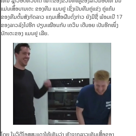
ເຫັນ ລາວອົດຫົວບໍ່ໄດ້ ເພາະຂອງຂວັນທີ່ໝູ່ຂອງລາວມອບໃຫ້ ມັນ
ແມ່ນເສຶ້ຶອບານເຕະ ຂອງທີມ ແມນຢູ ເຊິ່ງເປັນທີມຄູ່ແຂ່ງ ຄູ່ແຄ້ນ
ຂອງທີມຕົ້ນສັງກັດລາວ ແຖມເສື້ອຜືນດັ່ງກ່າວ ຍັງມີຊື່ ພ້ອມເບີ 17
ຂອງລາວລົງໄປອີກ ປຽບເໝືອນກັບ ເຄວິນ ເດີບອຍ ເປັນອີກໜຶ່ງ
ນັກເຕະຂອງ ແມນຢູ ເລີຍ.
ໂດຍ ໃນວິດີໂອສສະແດງໃຫ້ເຫັນວ່າ ຫຼັງຈາກລາວເຫັນເສື້ອຂອງ