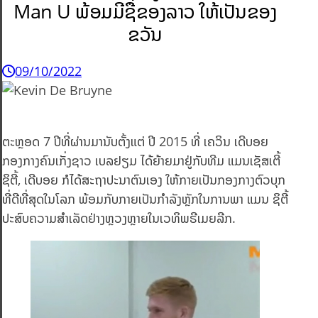
Man U ພ້ອມມີຊື່ຂອງລາວ ໃຫ້ເປັນຂອງ
ຂວັນ
09/10/2022
ຕະຫຼອດ 7 ປີທີ່ຜ່ານມານັບຕັ້ງແຕ່ ປີ 2015 ທີ່ ເຄວິນ ເດີບອຍ
ກອງກາງຄົນເກັ່ງຊາວ ເບລຢຽມ ໄດ້ຍ້າຍມາຢູ່ກັບທີມ ແມນເຊັສເຕີ້
ຊິຕີ້, ເດີບອຍ ກໍໄດ້ສະຖາປະນາຕົນເອງ ໃຫ້ກາຍເປັນກອງກາງຕົວບຸກ
ທີ່ດີທີ່ສຸດໃນໂລກ ພ້ອມກັບກາຍເປັນກຳລັງຫຼັກໃນການພາ ແມນ ຊິຕີ້
ປະສົບຄວາມສຳເລັດຢ່າງຫຼວງຫຼາຍໃນເວທິພຣີເມຍລີກ.