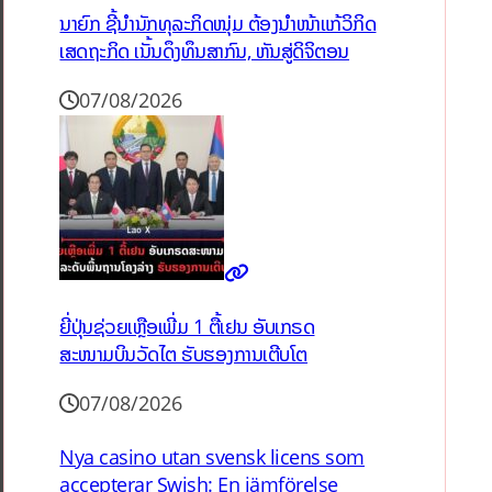
ນາຍົກ ຊີ້ນຳນັກທຸລະກິດໜຸ່ມ ຕ້ອງນຳໜ້າແກ້ວິກິດ
ເສດຖະກິດ ເນັ້ນດຶງທຶນສາກົນ, ຫັນສູ່ດິຈິຕອນ
07/08/2026
ຍີ່ປຸ່ນຊ່ວຍເຫຼືອເພີ່ມ 1 ຕື້ເຢນ ອັບເກຣດ
ສະໜາມບິນວັດໄຕ ຮັບຮອງການເຕີບໂຕ
07/08/2026
Nya casino utan svensk licens som
accepterar Swish: En jämförelse