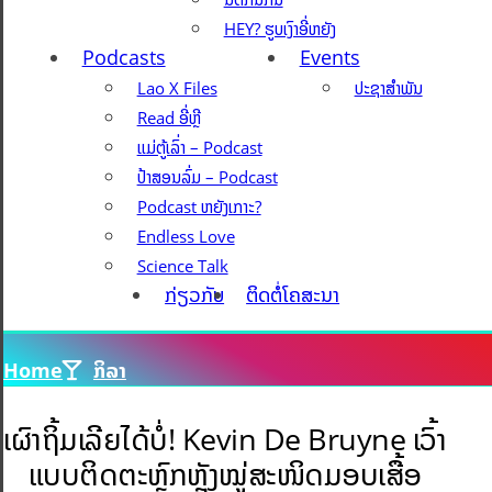
HEY? ຮູບເງົາອີ່ຫຍັງ
Podcasts
Events
Lao X Files
ປະຊາສຳພັນ
Read ອີ່ຫຼີ
ແມ່ຕູ້ເລົ່າ – Podcast
ປ້າສອນລົ່ມ – Podcast
Podcast ຫຍັງເກາະ?
Endless Love
Science Talk
ກ່ຽວກັບ
ຕິດຕໍ່ໂຄສະນາ
Home
ກິລາ
ເຜົາຖິ້ມເລີຍໄດ້ບໍ່! Kevin De Bruyne ເວົ້າ
ແບບຕິດຕະຫຼົກຫຼັງໝູ່ສະໜິດມອບເສື້ອ