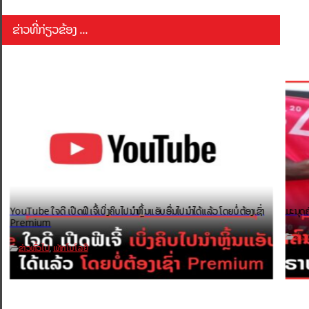
ຂ່າວທີ່ກ່ຽວຂ້ອງ ...
YouTube ໃຈດີ ເປີດຟີເຈີ້ເບິ່ງຄິບໄປນຳຫຼິ້ນແອັບອື່ນໄປນຳໄດ້ແລ້ວ ໂດຍບໍ່ຕ້ອງເຊົ່າ
ມະນຸດຄ
Premium
ຂ່າວ
ຂ່າວທົ່ວໄປ
ເທັກໂນໂລຢີ
,