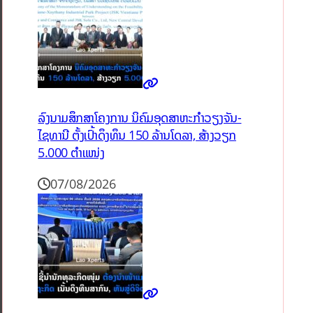
ລົງນາມສຶກສາໂຄງການ ນິຄົມອຸດສາຫະກຳວຽງຈັນ-
ໄຊທານີ ຕັ້ງເປົ້າດຶງທຶນ 150 ລ້ານໂດລາ, ສ້າງວຽກ
5.000 ຕຳແໜ່ງ
07/08/2026