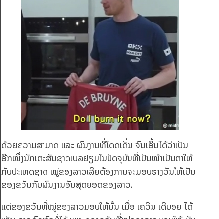
ດ້ວຍຄວາມສາມາດ ແລະ ຜົນງານທີ່ໂດດເດັ່ນ ຈົນເອີ້ນໄດ້ວ່າເປັນ
ອີກໜຶ່ງນັກເຕະສັນຊາດເບລຢຽມໃນປັດຈຸບັນທີ່ເປັນໜ້າເປັນຕາໃຫ້
ກັບປະເທດຊາດ ໝູ່ຂອງລາວເລີຍຕ້ອງການຈະມອບຮາງວັນໃຫ້ເປັນ
ຂອງຂວັນກັບຜົນງານອັນສຸດຍອດຂອງລາວ.
ແຕ່ຂອງຂວັນທີ່ໝູ່ຂອງລາວມອບໃຫ້ນັ້ນ ເມື່ອ ເຄວິນ ເດີບອຍ ໄດ້