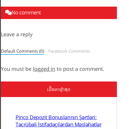
No comment
Leave a reply
Default Comments (0)
Facebook Comments
You must be
logged in
to post a comment.
ເນື້ອຫາຫຼ້າສຸດ
Pinco Depozit Bonuslarının Şərtləri:
Təcrübəli İstifadəçilərdən Məsləhətlər