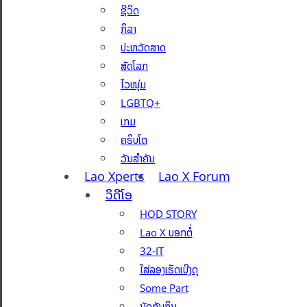
ຊີວິດ
ກິລາ
ປະຫວັດສາດ
ສັດໂລກ
ໄວໜຸ່ມ
LGBTQ+
ເກມ
ຄຣິບໂຕ
ວັນສຳຄັນ
Lao Xperts
Lao X Forum
ວິດີໂອ
HOD STORY
Lao X ບອກຕໍ່
32-IT
ໃສ່ລອງເຮັດເບີງດຸ
Some Part
ນັດກັນກິນ