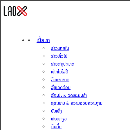
ເນື້ອຫາ
ຂ່າວພາຍໃນ
ຂ່າວທົ່ວໄປ
ຂ່າວຕ່າງປະເທດ
ເທັກໂນໂລຢີ
ວິທະຍາສາດ
ສິ່ງແວດລ້ອມ
ສິລະປະ & ວັດທະນະທຳ
ສຸຂະພາບ & ຄວາມສວຍຄວາມງາມ
ບັນເທີງ
ທ່ອງທ່ຽວ
ກິນດື່ມ