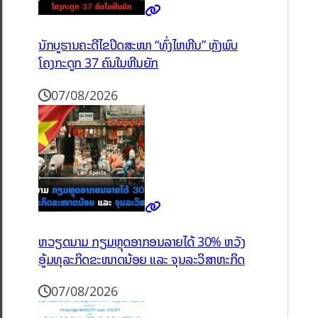
ນັກບູຮານຄະດີໄຂປິດສະໜາ “ທົ່ງໄຫຫີນ” ຫຼັງພົບ
ໂຄງກະດູກ 37 ຄົນໃນຫີນຍັກ
07/08/2026
ຫວຽດນາມ ກຽມຫຼຸດອາກອນລາຍໄດ້ 30% ຫວັງ
ອູ້ມທຸລະກິດຂະໜາດນ້ອຍ ແລະ ຈຸນລະວິສາຫະກິດ
07/08/2026