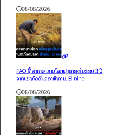
08/08/2026
FAO ຊີ້ ລາຄາອາຫານໂລກພຸ່ງສູງສຸດໃນຮອບ 3 ປີ
ຈາກແຮງກົດດັນຂອງສົງຄາມ, El nino
08/08/2026