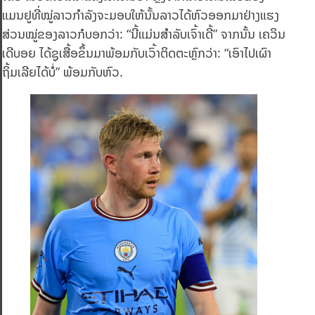
ແມນຢູທີ່ໝູ່ລາວກຳລັງຈະມອບໃຫ້ນັ້ນລາວໄດ້ຫົວອອກມາຢ່າງແຮງ
ສ່ວນໝູ່ຂອງລາວກໍບອກວ່າ: “ນີ້ແມ່ນສຳລັບເຈົ້າເດີ້” ຈາກນັ້ນ ເຄວິນ
ເດີບອຍ ໄດ້ຊູເສື້ອຂຶ້ນມາພ້ອມກັບເວົ້າຕິດຕະຫຼົກວ່າ: “ເອົາໄປເຜົາ
ຖິ້ມເລີຍໄດ້ບໍ່” ພ້ອມກັບຫົວ.