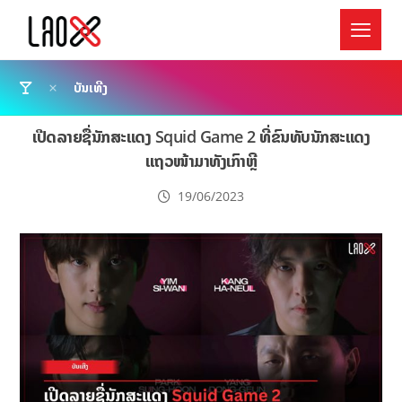
ບັນເທີງ
ເປີດລາຍຊື່ນັກສະແດງ Squid Game 2 ທີ່ຂົນທັບນັກສະແດງ
ແຖວໜ້າມາທັງເກົາຫຼີ
19/06/2023