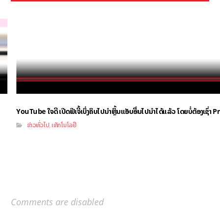
YouTube ໃຈດີ ເປີດຟີເຈີ້ເບິ່ງຄິບໄປນຳຫຼິ້ນແອັບອື່ນໄປນຳໄດ້ແລ້ວ ໂດຍບໍ່ຕ້ອງເຊົ່
ຂ່າວທົ່ວໄປ
ເທັກໂນໂລຢີ
,
Comments are disabled