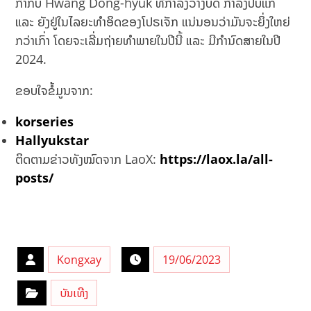
ກຳກັບ Hwang Dong-hyuk ທີີກຳລັງວາງບົດ ກຳລັງປັບແກ້
ແລະ ຍັງຢູ່ໃນໄລຍະທຳອິດຂອງໂປຣເຈັກ ແນ່ນອນວ່າມັນຈະຍິ່ງໃຫຍ່
ກວ່າເກົ່າ ໂດຍຈະເລີ່ມຖ່າຍທຳພາຍໃນປີນີ້ ແລະ ມີກຳນົດສາຍໃນປີ
2024.
ຂອບໃຈຂໍ້ມູນຈາກ:
korseries
Hallyukstar
ຕິດຕາມຂ່າວທັງໝົດຈາກ LaoX:
https://laox.la/all-
posts/
Kongxay
19/06/2023
ບັນເທີງ