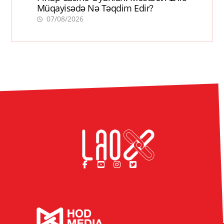
Müqayisədə Nə Təqdim Edir?
07/08/2026