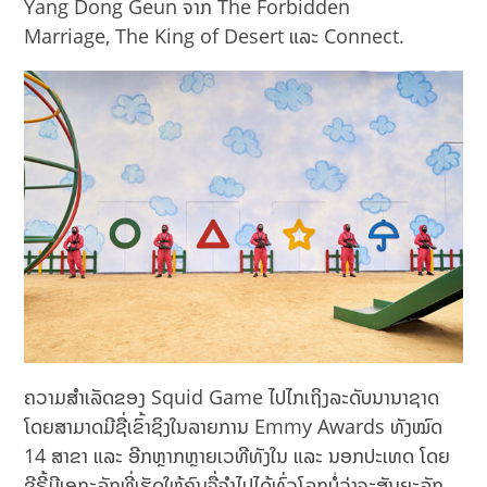
Yang Dong Geun ຈາກ The Forbidden
Marriage, The King of Desert ແລະ Connect.
ຄວາມສຳເລັດຂອງ Squid Game ໄປໄກເຖິງລະດັບນານາຊາດ
ໂດຍສາມາດມີຊື່ເຂົ້າຊິງໃນລາຍການ Emmy Awards ທັງໝົດ
14 ສາຂາ ແລະ ອີກຫຼາກຫຼາຍເວທີທັງໃນ ແລະ ນອກປະເທດ ໂດຍ
ຊີຣີ້ມີເອກະລັກທີ່ເຮັດໃຫ້ຄົນຈື່ຈຳໄປໄດ້ທົ່ວໂລກບໍ່ວ່າຈະສັນຍະລັກ