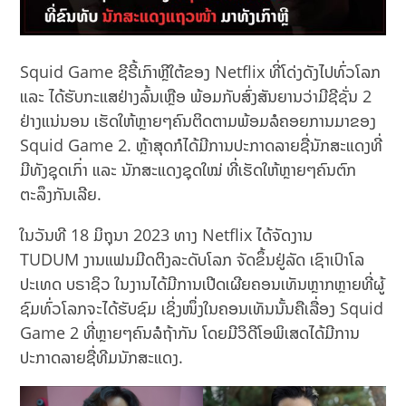
Squid Game ຊີຣີ້ເກົາຫຼີໃຕ້ຂອງ Netflix ທີ່ໂດ່ງດັງໄປທົ່ວໂລກ
ແລະ ໄດ້ຮັບກະແສຢ່າງລົ້ນເຫຼືອ ພ້ອມກັບສົ່ງສັນຍານວ່າມີຊີຊັ່ນ 2
ຢ່າງແນ່ນອນ ເຮັດໃຫ້ຫຼາຍໆຄົນຕິດຕາມພ້ອມລໍຄອຍການມາຂອງ
Squid Game 2. ຫຼ້າສຸດກໍໄດ້ມີການປະກາດລາຍຊື່ນັກສະແດງທີ່
ມີທັງຊຸດເກົ່າ ແລະ ນັກສະແດງຊຸດໃໝ່ ທີ່ເຮັດໃຫ້ຫຼາຍໆຄົນຕົກ
ຕະລຶງກັນເລີຍ.
ໃນວັນທີ 18 ມິຖຸນາ 2023 ທາງ Netflix ໄດ້ຈັດງານ
TUDUM ງານແຟນມີດຕິງລະດັບໂລກ ຈັດຂຶ້ນຢູ່ລັດ ເຊົາເປົາໂລ
ປະເທດ ບຣາຊິວ ໃນງານໄດ້ມີການເປີດເຜີຍຄອນເທັນຫຼາກຫຼາຍທີ່ຜູ້
ຊົມທົ່ວໂລກຈະໄດ້ຮັບຊົມ ເຊິ່ງໜຶ່ງໃນຄອນເທັນນັ້ນຄືເລື່ອງ Squid
Game 2 ທີ່ຫຼາຍໆຄົນລໍຖ້າກັນ ໂດຍມີວິດີໂອພິເສດໄດ້ມີການ
ປະກາດລາຍຊື່ທີມນັກສະແດງ.