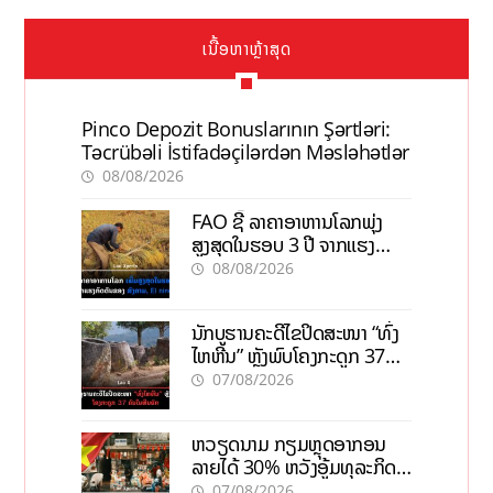
ເນື້ອຫາຫຼ້າສຸດ
Pinco Depozit Bonuslarının Şərtləri:
Təcrübəli İstifadəçilərdən Məsləhətlər
08/08/2026
FAO ຊີ້ ລາຄາອາຫານໂລກພຸ່ງ
ສູງສຸດໃນຮອບ 3 ປີ ຈາກແຮງ
ກົດດັນຂອງສົງຄາມ, El nino
08/08/2026
ນັກບູຮານຄະດີໄຂປິດສະໜາ “ທົ່ງ
ໄຫຫີນ” ຫຼັງພົບໂຄງກະດູກ 37
ຄົນໃນຫີນຍັກ
07/08/2026
ຫວຽດນາມ ກຽມຫຼຸດອາກອນ
ລາຍໄດ້ 30% ຫວັງອູ້ມທຸລະກິດ
ຂະໜາດນ້ອຍ ແລະ ຈຸນລະ
07/08/2026