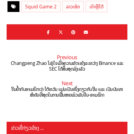
Squid Game 2
ລາວເອັກ
ເກົາຫຼີໃຕ້
Previous
Changpeng Zhao ໂລ່ງໃຈເມື່ອຄວາມຂັດເເຍ້ງລະຫວ່າງ Binance ເເລະ
SEC ໄດ້ສິ້ນສຸດລົງເເລ້ວ
Next
ຈີນຢໍ້າກັບອາເມຣິກາວ່າ ໄຕ້ຫວັນ ແມ່ນເປັນໜຶ່ງດຽວກັບຈີນ ແລະ ເປັນບັນຫາ
ສຳຄັນທີ່ສຸດໃນການຟື້ນສາຍພົວພັນຈີນ-ອາເມຣິກາ
ຂ່າວທີ່ກ່ຽວຂ້ອງ ...