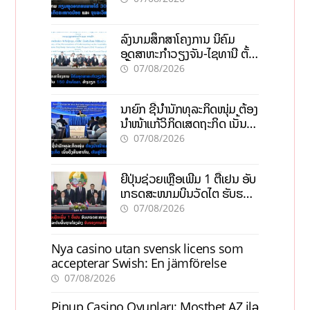
ວິສາຫະກິດ
ລົງນາມສຶກສາໂຄງການ ນິຄົມ
ອຸດສາຫະກຳວຽງຈັນ-ໄຊທານີ ຕັ້ງ
ເປົ້າດຶງທຶນ 150 ລ້ານໂດລາ, ສ້າງ
07/08/2026
ວຽກ 5.000 ຕຳແໜ່ງ
ນາຍົກ ຊີ້ນຳນັກທຸລະກິດໜຸ່ມ ຕ້ອງ
ນຳໜ້າແກ້ວິກິດເສດຖະກິດ ເນັ້ນດຶງ
ທຶນສາກົນ, ຫັນສູ່ດິຈິຕອນ
07/08/2026
ຍີ່ປຸ່ນຊ່ວຍເຫຼືອເພີ່ມ 1 ຕື້ເຢນ ອັບ
ເກຣດສະໜາມບິນວັດໄຕ ຮັບຮອງ
ການເຕີບໂຕ
07/08/2026
Nya casino utan svensk licens som
accepterar Swish: En jämförelse
07/08/2026
Pinup Casino Oyunları: Mostbet AZ ilə