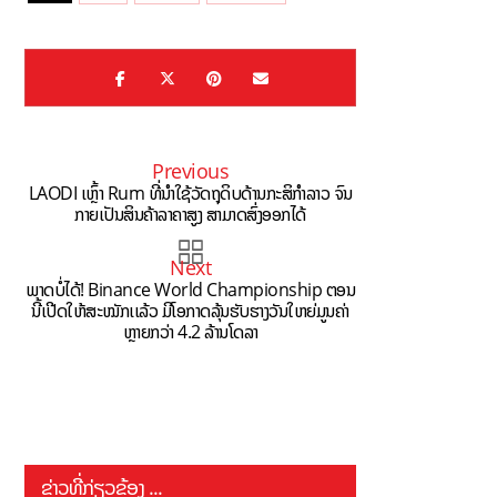
lse
qdi
m
Edi
r?
Previous
LAODI ເຫຼົ້າ Rum ທີ່ນຳໃຊ້ວັດຖຸດິບດ້ານກະສິກຳລາວ ຈົນ
ກາຍເປັນສິນຄ້າລາຄາສູງ ສາມາດສົ່ງອອກໄດ້
Next
ພາດບໍ່ໄດ້! Binance World Championship ຕອນ
ນີ້ເປີດໃຫ້ສະໝັກເເລ້ວ ມີໂອກາດລຸ້ນຮັບຮາງວັນໃຫຍ່ມູນຄ່າ
ຫຼາຍກວ່າ 4.2 ລ້ານໂດລາ
ຂ່າວທີ່ກ່ຽວຂ້ອງ ...