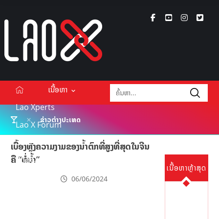
ເນື້ອຫາ
Lao Xperts
ຂ່າວຕ່າງປະເທດ
Lao X Forum
ວິດີໂອ
ເບື້ອງຫຼັງຄວາມງາມຂອງນ້ຳຕົກທີ່ສູງທີ່ສຸດໃນຈີນ
ຄື “ທໍໍ່ນ້ຳ”
Podcasts
ເນື້ອຫາຫຼ້າສຸດ
Events
06/06/2024
ກ່ຽວກັບ
ຕິດຕໍ່ໂຄສະນາ