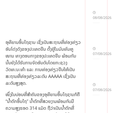
08/08/2026
ອຸທິຍານອິ້ນໄຖຊານ ເຊິ່ງເປັນສະຖານທີ່ທ່ອງທ່ຽວ
ອັນໂດ່ງດັງຂອງປະເທດຈີນ ຕັ້ງຢູ່ໃນມົນທົນຫູ
07/08/2026
ໜານ ທາງຕອນກາງຂອງປະເທດຈີນ ພ້ອມກັນ
ນັ້ນຍັງໄດ້ຮັບການຈັດອັນດັບໂດຍກະຊວງ
ວັດທະນະທຳ ແລະ ການທ່ອງທ່ຽວຈີນໃຫ້ເປັນ
ສະຖານທີ່ທ່ອງທ່ຽວລະດັບ AAAAA ເຊິ່ງເປັນ
ລະດັບສູງສຸດ.
07/08/2026
ໜຶ່ງໃນບ່ອນທີ່ສຳຄັນຂອງອຸທິຍານອິ້ນໄຖຊານກໍຄື
“ນ້ຳຕົກອິ້ນໄຖ” ນ້ຳຕົກທີ່ສວຍງາມພ້ອມກັບມີ
ຄວາມສູງຮອດ 314 ແມັດ ຖືວ່າເປັນນ້ຳຕົກທີ່