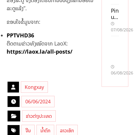
uta
ລະດູແລ້ງ”.
n
Pin
sve
up
ຂອບໃຈຂໍ້ມູນຈາກ:
ns
Ca
k
sin
07/08/2026
PPTVHD36
lic
o
en
Oy
ຕິດຕາມຂ່າວທັງໝົດຈາກ LaoX:
s
unl
https://laox.la/all-posts/
so
arı:
m
Mo
acc
stb
06/08/2026
ept
et
era
AZ
r
ilə
Kongxay
Sw
Mü
ish
qa
06/06/2024
:
yis
En
əd
ຂ່າວຕ່າງປະເທດ
jä
ə
mf
Nə
ຈີນ
ນ້ຳຕົກ
ລາວເອັກ
öre
Tə