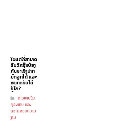
ໃຜແດ່ທີ່ສາມາດ
ຮັບວັກຊີນປ້ອງ
ກັນມະເຮັງປາກ
ມົດລູກໄດ້ ແລະ
ສາມາດຮັບໄດ້
ຢູ່ໃສ?
ຂ່າວພາຍໃນ
,
ສຸຂະພາບ ແລະ
ຄວາມສວຍຄວາມ
ງາມ