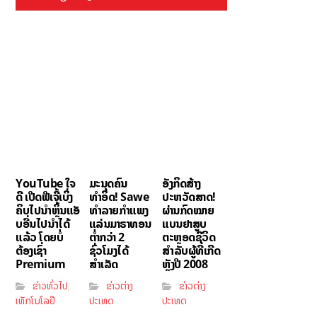
YouTube ໃຈ
ມະນຸດຄົນ
ອັງກິດສ້າງ
ດີ ເປີດຟີເຈີ້ເບິ່ງ
ທຳອິດ! Sawe
ປະຫວັດສາດ!
ຄິບໄປນຳຫຼິ້ນແອັ
ທຳລາຍກຳແພງ
ຜ່ານກົດໝາຍ
ບອື່ນໄປນຳໄດ້
ແລ່ນມາຣາທອນ
ແບນຢາສູບ
ແລ້ວ ໂດຍບໍ່
ຕ່ຳກວ່າ 2
ຕະຫຼອດຊີວິດ
ຕ້ອງເຊົ່າ
ຊົ່ວໂມງໄດ້
ສຳລັບຜູ້ທີ່ເກີດ
Premium
ສຳເລັດ
ຫຼັງປີ 2008
ຂ່າວທົ່ວໄປ
ຂ່າວຕ່າງ
ຂ່າວຕ່າງ
,
ເທັກໂນໂລຢີ
ປະເທດ
ປະເທດ