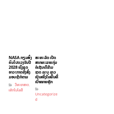
NASA ກຽມສົ່ງ
ສະຫະລັດ ເປີດ
ຄົນໄປດວງຈັນປີ
ສາກທະລາຍກຸ່ມ
2028 ເຖິງຊຸດ
ຄໍເຊັນເຕີຂ້າມ
ອາວະກາດຍັງສົ່ງ
ຊາດ ລະບຸ ລາວ
ມອບຊ້າກໍຕາມ
ເປັນໜຶ່ງໃນພື້ນທີ່
ເປົ້າໝາຍຫຼັກ
ວິທະຍາສາດ
,
ເທັກໂນໂລຢີ
Uncategorize
d