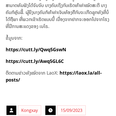
ສາມາດທົນຟັງໄດ້ຈົນຈົບ ບາງຄົນເຖິງກັບເຮັດທຳທ່າໝົດສະຕິ ບາງ
ຄົນກໍຫຼົບລີ້. ຜູ້ຍິງບາງຄົນກໍທຳທ່າເຈັບທ້ອງຄືກັບຈະເກີດລູກທັງທີ່ບໍ່
ໄດ້ຖືພາ ທີ່ພວກເຂົາເຮັດແບບນີ້ ເນື່ອງຈາກຢາກຈະອອກໄປຈາກໂຮງ
ທີ່ມີການສະແດງຂອງ ເນໂຣ.
ຂໍ້ມູນຈາກ:
https://cutt.ly/Qwq5GswN
https://cutt.ly/Awq5GL6C
ຕິດຕາມຂ່າວທັງໝົດຈາກ LaoX:
https://laox.la/all-
posts/
Kongxay
15/09/2023