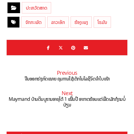
ປະຫວັດສາດ
ຈັກກະພັດ
ລາວເອັກ
ຮ້ອງເພງ
ໂຣມັນ
Previous
ຈີນອອກຮ່າງກົດໝາຍ ຄຸມການໃຊ້ເຕັກໂນໂລຊີຈົດຈຳໃບໜ້າ
Next
Maymand ບ້ານດິນບູຮານອາຍຸໄດ້ 1 ໝື່ນປີ ອາກາດຮ້ອນແຕ່ພືດຜັກກໍງາມບໍ່
ປ່ຽນ