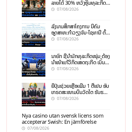
ລາຍໄດ້ 30% ຫວັງອູ້ມທຸລະກິດ
ຂະໜາດນ້ອຍ ແລະ ຈຸນລະ
07/08/2026
ວິສາຫະກິດ
ລົງນາມສຶກສາໂຄງການ ນິຄົມ
ອຸດສາຫະກຳວຽງຈັນ-ໄຊທານີ ຕັ້ງ
ເປົ້າດຶງທຶນ 150 ລ້ານໂດລາ, ສ້າງ
07/08/2026
ວຽກ 5.000 ຕຳແໜ່ງ
ນາຍົກ ຊີ້ນຳນັກທຸລະກິດໜຸ່ມ ຕ້ອງ
ນຳໜ້າແກ້ວິກິດເສດຖະກິດ ເນັ້ນດຶງ
ທຶນສາກົນ, ຫັນສູ່ດິຈິຕອນ
07/08/2026
ຍີ່ປຸ່ນຊ່ວຍເຫຼືອເພີ່ມ 1 ຕື້ເຢນ ອັບ
ເກຣດສະໜາມບິນວັດໄຕ ຮັບຮອງ
ການເຕີບໂຕ
07/08/2026
Nya casino utan svensk licens som
accepterar Swish: En jämförelse
07/08/2026