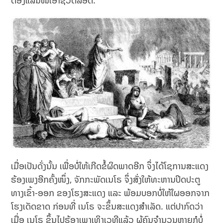
ຕ້ອງແລ່ນໜີເອົາຊີວິດລອດ.
ເມື່ອເປັນດັ່ງນັ້ນ ເພື່ອບໍ່ໃຫ້ເກີດຂໍ້ຜິດພາດອີກ ຈຶ່ງໄດ້ໂຊການສະແດງ
ຮ້ອງເພງອີກຄັ້ງໜຶ່ງ, ຈັກກະພັດເນໂຣ ຈຶ່ງສັ່ງໃຫ້ທະຫານປິດປະຕູ
ທາງເຂົ້າ-ອອກ ຂອງໂຮງສະແດງ ແລະ ພ້ອມບອກບໍ່ໃຫ້ໃຜອອກຈາກ
ໂຮງເດັດຂາດ ກ່ອນທີ່ ເນໂຣ ຈະຂຶ້ນສະແດງສຳເລັດ. ແຕ່ປາກົດວ່າ
ເມື່ອ ເນໂຣ ຂຶ້ນໄປຮ້ອງເພງເທິງເວທີແລ້ວ ຜູ້ຄົນຈຳນວນຫຼາຍກໍບໍ່