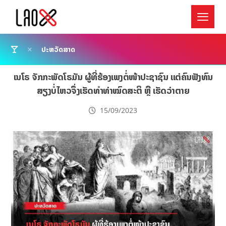
ປະຫວັດສາດ
ເນໂຣ ຈັກກະພັດໂຣມັນ ຜູ້ທີ່ຮ້ອງເພງຕໍ່ໜ້າປະຊາຊົນ ແຕ່ຄົນຟັງທົນ
ສຽງບໍ່ໄຫວຈຶ່ງເຮັດທຳທ່າໝົດສະຕິ ຫຼື ເຮັດວ່າຕາຍ
15/09/2023