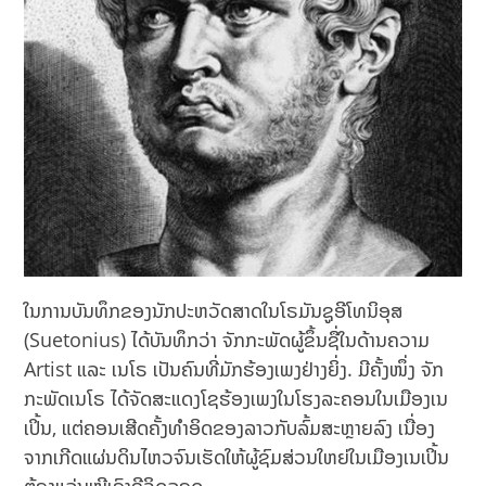
ໃນການບັນທຶກຂອງນັກປະຫວັດສາດໃນໂຣມັນຊູອີໂທນິອຸສ
(Suetonius) ໄດ້ບັນທຶກວ່າ ຈັກກະພັດຜູ້ຂຶ້ນຊື່ໃນດ້ານຄວາມ
Artist ແລະ ເນໂຣ ເປັນຄົນທີ່ມັກຮ້ອງເພງຢ່າງຍິ່ງ. ມີຄັ້ງໜຶ່ງ ຈັກ
ກະພັດເນໂຣ ໄດ້ຈັດສະແດງໂຊຮ້ອງເພງໃນໂຮງລະຄອນໃນເມືອງເນ
ເປິ້ນ, ແຕ່ຄອນເສີດຄັ້ງທຳອິດຂອງລາວກັບລົ້ມສະຫຼາຍລົງ ເນື່ອງ
ຈາກເກີດແຜ່ນດິນໄຫວຈົນເຮັດໃຫ້ຜູ້ຊົມສ່ວນໃຫຍ່ໃນເມືອງເນເປິ້ນ