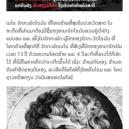
ເນໂຣ ຈັກກະພັດໂຣມັນ ທີ່ໂຫດຮ້າຍທີ່ສຸດໃນປະຫວັດສາດ ໃນ
ອະດີດທີ່ຜ່ານມາຕ້ອງມີຊື່ຂອງອານາຈັກໂຣມັນລວມຢູ່ນຳຢ່າງ
ແນ່ນອນ ແລະ ໜຶ່ງໃນຈັກກະພັດ ຜູ້ປົກຄອງຈັກກະວັດໂຣມັນ ທີ່
ໂຫດຮ້າຍທີ່ສຸດກໍຄື ຈັກກະພັດເນໂຣ ທີ່ສ້າງທີ່ປົກຄອງອານາຈັກເປັນ
ເວລາ 13 ປີ ດ້ວຍຄວາມໂຫດຮ້າຍ ແລະ 4 ວິລະກຳທີ່ລາວໄດ້ກໍ່ເອົາ
ໄວ້ ທີ່ບໍ່ມີໃຜຄາດຄິດວ່າຈະເກີດຂຶ້ນໄດ້ ເຊັ່ນ: ຂ້າແມ່ຕົນເອງ, ຂ້າເມຍ
ຄົນທຳອິດຂອງຕົນເອງ, ລະເລີຍຕໍ່ໄຟໄໝ້ຄັ້ງໃຫຍ່ໃນໂຣມ ແລະ ໂທດ
ຊາວຄຣິສຕຽນ ວ່າເປັນສາເຫດໄຟໄໝ້.