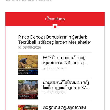
ເນື້ອຫາຫຼ້າສຸດ
Pinco Depozit Bonuslarının Şərtləri:
Təcrübəli İstifadəçilərdən Məsləhətlər
08/08/2026
FAO ຊີ້ ລາຄາອາຫານໂລກພຸ່ງ
ສູງສຸດໃນຮອບ 3 ປີ ຈາກແຮງ
ກົດດັນຂອງສົງຄາມ, El nino
08/08/2026
ນັກບູຮານຄະດີໄຂປິດສະໜາ “ທົ່ງ
ໄຫຫີນ” ຫຼັງພົບໂຄງກະດູກ 37
ຄົນໃນຫີນຍັກ
07/08/2026
ຫວຽດນາມ ກຽມຫຼຸດອາກອນ