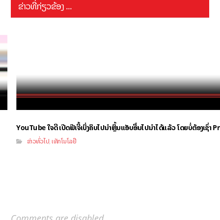
ຂ່າວທີ່ກ່ຽວຂ້ອງ ...
YouTube ໃຈດີ ເປີດຟີເຈີ້ເບິ່ງຄິບໄປນຳຫຼິ້ນແອັບອື່ນໄປນຳໄດ້ແລ້ວ ໂດຍບໍ່ຕ້ອງເຊົ່
ຂ່າວທົ່ວໄປ
ເທັກໂນໂລຢີ
,
Comments are disabled