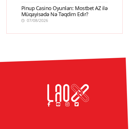
Pinup Casino Oyunları: Mostbet AZ ilə
Müqayisədə Nə Təqdim Edir?
07/08/2026