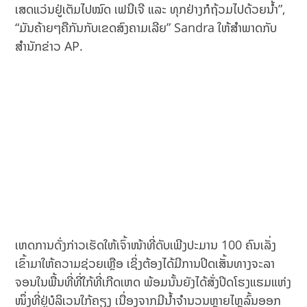
ເສດແວ່ນຢູ່ເຕັມໄປໝົດ ເຟນີເຈີ ແລະ ທຸກຢ່າງກໍຖ້ວມໄປດ້ວຍນ້ຳ”,
“ມັນຄ້າຍໆຄືກັນກັບເຂດສົງຄາມເລີຍ” Sandra ໃຫ້ສຳພາດກັບ
ສຳນັກຂ່າວ AP.
ເຫດການດັ່ງກ່າວເຮັດໃຫ້ເຈົ້າໜ້າທີ່ດັບເພີງປະມານ 100 ຄົນເລັ່ງ
ເຂົ້າມາໃຫ້ຄວາມຊ່ວຍເຫຼືອ ເຊິ່ງຕ້ອງໄດ້ມີການປິດເສັ້ນທາງຈະລາ
ຈອນໃນພື້ນທີ່ທີ່ໃກ້ທີ່ເກີດເຫດ ພ້ອມນັ້ນຍັງໄດ້ສັ່ງປິດໂຮງແຮມແຫ່ງ
ໜຶ່ງທີ່ຢູ່ບໍລິເວນໃກ້ຄຽງ ເນື່ອງຈາກມີນ້ຳຈຳນວນຫຼາຍໄຫຼລົ້ນອອກ