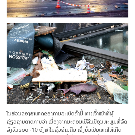
ໃນສ່ວນຂອງສາເຫດຂອງການລະເບີດຄັ້ງນີ້ ທາງເຈົ້າໜ້າທີ່ຜູ້
ຊ່ຽວຊານຄາດການວ່າ ເນື່ອງຈາກນະຄອນເບີລິນມີອຸນຫະພູມທີ່ລົດ
ລົງຈົນຮອດ -10 ອົງສາໃນຊົ່ວຂ້າມຄືນ ເຊິ່ງນັ້ນເປັນເຫດໃຫ້ເກີດ