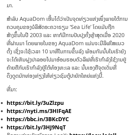
ມາ.
ສຳລັບ AquaDom ເອີ້ນໄດ້ວ່າເປັນຈຸດທ່ຽວແຫ່ງໜຶ່ງພາຍໃຕ້ການ
ຄວບຄຸມຂອງບໍລິສັດອະຄວາຣຽມ ‘Sea Life’ ໂດຍມັນຖືກ
ສ້າງຂຶ້ນໃນປີ 2003 ແລະ ຫາກໍມີການປັບປຸງຄັ້ງຫຼ້າສຸດເມື່ອ 2020
ທີ່ຜ່ານມາ ໂດຍພາຍໃນຂອງ AquaDom ແມ່ນຈະມີລິຟໃສແນວ
ຕັ້ງ ເຊິ່ງຈະໃຊ້ເວລາ 10 ນາທີໃນການຂຶ້ນລົງ ພ້ອມກັນນັ້ນໃນເຮົາຍັງ
ຈະໄດ້ເຫັນຝູງປາລອຍໄປມາອ້ອມຮອບຕົວລິຟທີ່ເຮົາກໍາລັງໃຊ້ງານຢູ່
ຄ້າຍຄືກັບເຮົາກໍາລັງຢູ່ໃຕ້ທ້ອງທະເລ ແລະ ນັ້ນເອງຄືຈຸດເດັ່ນທີ່
ດຶງດູດນັກທ່ອງທ່ຽງໃຫ້ທ່ຽວຊົມຕູ້ປາຍັກໃຫຍ່ແຫ່ງນີ້.
ທີ່ມາ:
https://bit.ly/3uZlzpu
https://nyti.ms/3HIFqAE
https://bbc.in/3BKcDYC
https://bit.ly/3HJ9NqT