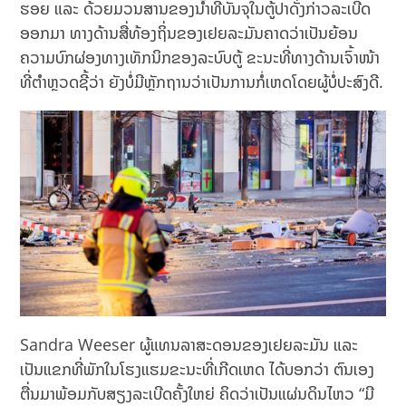
ຮອຍ ແລະ ດ້ວຍມວນສານຂອງນ້ຳທີ່ບັນຈຸໃນຕູ້ປາດັ່ງກ່າວລະເບີດ
ອອກມາ ທາງດ້ານສື່ທ້ອງຖິ່ນຂອງເຢຍລະມັນຄາດວ່າເປັນຍ້ອນ
ຄວາມບົກຜ່ອງທາງເທັກນິກຂອງລະບົບຕູ້ ຂະນະທີ່ທາງດ້ານເຈົ້າໜ້າ
ທີ່ຕໍາຫຼວດຊີ້ວ່າ ຍັງບໍ່ມີຫຼັກຖານວ່າເປັນການກໍ່ເຫດໂດຍຜູ້ບໍ່ປະສົງດີ.
Sandra Weeser ຜູ້ແທນລາສະດອນຂອງເຢຍລະມັນ ແລະ
ເປັນແຂກທີ່ພັກໃນໂຮງແຮມຂະນະທີ່ເກີດເຫດ ໄດ້ບອກວ່າ ຕົນເອງ
ຕື່ນມາພ້ອມກັບສຽງລະເບີດຄັ້ງໃຫຍ່ ຄິດວ່າເປັນແຜ່ນດິນໄຫວ “ມີ