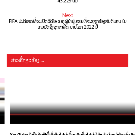
43.229 ຄົນ
Next
FIFA ປະຕິເສດທີ່ຈະເປີດວິດີໂອ ຂອງຜູ້ນຳຢູເຄຣນທີ່ຈະຮຽກຮ້ອງສັນຕິພາບ ໃນ
ເກມນັດຊິງຊະນະເລີດ ບານໂລກ 2022 ນີ້
ຂ່າວທີ່ກ່ຽວຂ້ອງ ...
YouTube ໃຈດີ ເປີດຟີເຈີ້ເບິ່ງຄິບໄປນຳຫຼິ້ນແອັບອື່ນໄປນຳໄດ້ແລ້ວ ໂດຍບໍ່ຕ້ອງເຊົ່