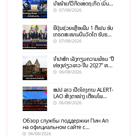
ນຳໜ້າແກ້ວິກິດເສດຖະກິດ ເນັ້ນດຶງ
ທຶນສາກົນ, ຫັນສູ່ດິຈິຕອນ
07/08/2026
ຍີ່ປຸ່ນຊ່ວຍເຫຼືອເພີ່ມ 1 ຕື້ເຢນ ອັບ
ເກຣດສະໜາມບິນວັດໄຕ ຮັບຮອງ
ການເຕີບໂຕ
07/08/2026
ຈຳປາສັກ ເລັ່ງກຽມຄວາມພ້ອມ “ປີ
ທ່ອງທ່ຽວລາວ-ຈີນ 2027” ຫວັງ
ກະຕຸ້ນເສດຖະກິດທ້ອງຖິ່ນ
06/08/2026
ສປປ ລາວ ເປີດໂຄງການ ALERT-
LAO ສ້າງຕາໜ່າງ ເຕືອນໄພ
ພະຍາດລະບາດທົ່ວປະເທດ
06/08/2026
Обзор службы поддержки Пин Ап
на официальном сайте с
актуальной информацией
06/08/2026