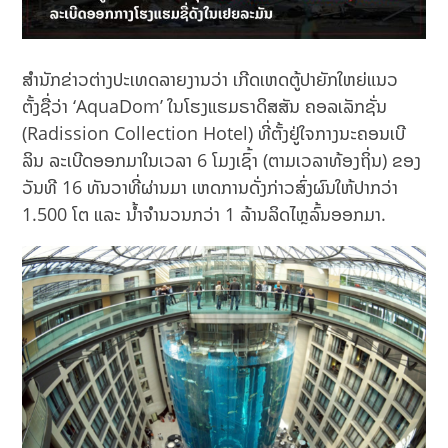
ສໍານັກຂ່າວຕ່າງປະເທດລາຍງານວ່າ ເກີດເຫດຕູ້ປາຍັກໃຫຍ່ແນວ
ຕັ້ງຊື່ວ່າ ‘AquaDom’ ໃນໂຮງແຮມຣາດິສສັນ ຄອລເລັກຊັ່ນ
(Radission Collection Hotel) ທີ່ຕັ້ງຢູ່ໃຈກາງນະຄອນເບີ
ລິນ ລະເບີດອອກມາໃນເວລາ 6 ໂມງເຊົ້າ (ຕາມເວລາທ້ອງຖິ່ນ) ຂອງ
ວັນທີ 16 ທັນວາທີ່ຜ່ານມາ ເຫດການດັ່ງກ່າວສົ່ງຜົນໃຫ້ປາກວ່າ
1.500 ໂຕ ແລະ ນ້ຳຈຳນວນກວ່າ 1 ລ້ານລິດໄຫຼລົ້ນອອກມາ.