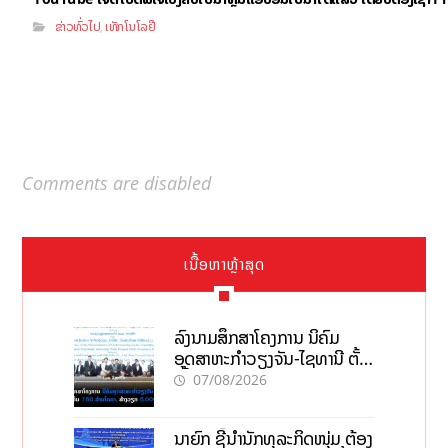
ຂ່າວທົ່ວໄປ
ເທັກໂນໂລຢີ
,
Comments are disabled
ເນື້ອຫາຫຼ້າສຸດ
ລົງນາມສຶກສາໂຄງການ ນິຄົມ
ອຸດສາຫະກຳວຽງຈັນ-ໄຊທານີ ຕັ້ງ
ເປົ້າດຶງທຶນ 150 ລ້ານໂດລາ, ສ້າງ
07/08/2026
ວຽກ 5.000 ຕຳແໜ່ງ
ນາຍົກ ຊີ້ນຳນັກທຸລະກິດໜຸ່ມ ຕ້ອງ