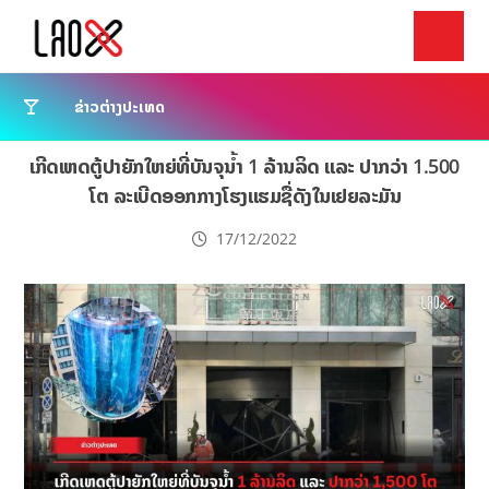
ຂ່າວຕ່າງປະເທດ
ເກີດເຫດຕູ້ປາຍັກໃຫຍ່ທີ່ບັນຈຸນ້ຳ 1 ລ້ານລິດ ແລະ ປາກວ່າ 1.500
ໂຕ ລະເບີດອອກກາງໂຮງແຮມຊື່ດັງໃນເຢຍລະມັນ
17/12/2022