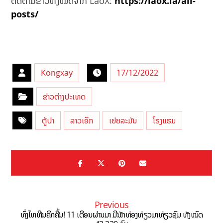
ຕິດຕາມຂ່າວທັງໝົດຈາກ LaoX:
https://laox.la/all-
posts/
Kongxay
17/12/2022
ຂ່າວຕ່າງປະເທດ
ຕູ້ປາ
ລາວເອັກ
ເຢຍລະມັນ
ໂຮງແຮມ
Previous
ທົ່ງໄຫຫີນຄຶກຄື້ນ! 11 ເດືອນຜ່ານມາ ມີນັກທ່ອງທ່ຽວມາທ່ຽວຊົມ ທັງໝົດ