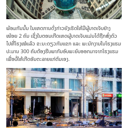
ພ້ອມກັນນັ້ນ ໃນເຫດການດັ່ງກ່າວຍັງເຮັດໃຫ້ມີຜູ້ບາດເຈັບຢ່າງ
ໜ້ອຍ 2 ຄົນ ເຊິ່ງໃນຕອນເກີດເຫດຜູ້ບາດເຈັບແມ່ນໄດ້ຖືກສົ່ງຕົວ
ໄປທີ່ໂຮງໝໍແລ້ວ ຂະນະດຽວກັນແຂກ ແລະ ພະນັກງານໃນໂຮງແຮມ
ປະມານ 300 ຄົນຕ້ອງຮີບພາກັນອົບພະຍົບອອກມາຈາກໂຮງແຮມ
ເພື່ອບໍ່ໃຫ້ເກີດອັນຕະລາຍແກ່ຕົນເອງ.