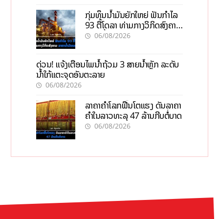
ກຸ່ມທຶນນ້ຳມັນຍັກໃຫຍ່ ຟັນກຳໄລ
93 ຕື້ໂດລາ ທ່າມກາງວິກິດສົງຄາມ
ລາຄານໍ້າມັນແພງ
06/08/2026
ດ່ວນ! ແຈ້ງເຕືອນໄພນໍ້າຖ້ວມ 3 ສາຍນໍ້າຫຼັກ ລະດັບ
ນໍ້າໃກ້ແຕະຈຸດອັນຕະລາຍ
06/08/2026
ລາຄາຄຳໂລກຟື້ນໂຕແຮງ ດັນລາຄາ
ຄຳໃນລາວທະລຸ 47 ລ້ານກີບຕໍ່ບາດ
06/08/2026