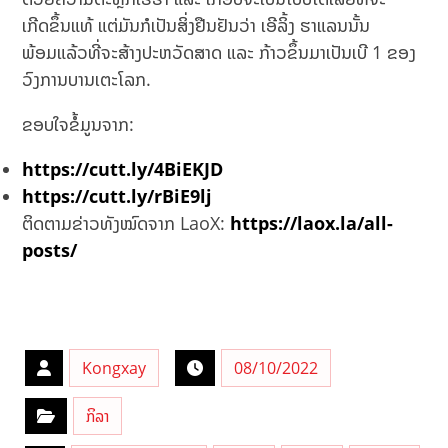
ເກີດຂຶ້ນແທ້ ແຕ່ມັນກໍເປັນສິ່ງຢືນຢັນວ່າ ເອີລິ້ງ ຮາແລນນັ້ນ
ພ້ອມແລ້ວທີ່ຈະສ້າງປະຫວັດສາດ ແລະ ກ້າວຂຶ້ນມາເປັນເບີ 1 ຂອງ
ວົງການບານເຕະໂລກ.
ຂອບໃຈຂໍ້ມູນຈາກ:
https://cutt.ly/4BiEKJD
https://cutt.ly/rBiE9lj
ຕິດຕາມຂ່າວທັງໝົດຈາກ LaoX:
https://laox.la/all-
posts/
Kongxay
08/10/2022
ກິລາ