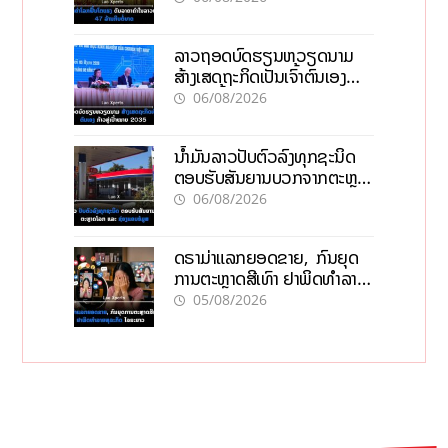
ລາວຖອດບົດຮຽນຫວຽດນາມ
ສ້າງເສດຖະກິດເປັນເຈົ້າຕົນເອງ
ກ້າວສູ່ເປົ້າໝາຍ 2035
06/08/2026
ນໍ້າມັນລາວປັບຕົວລົງທຸກຊະນິດ
ຕອບຮັບສັນຍານບວກຈາກຕະຫຼາດ
ໂລກ ແລະ ຊ່ອງແຄບຮໍມູສ
06/08/2026
ດຣາມ່າແລກຍອດຂາຍ, ກົນຍຸດ
ການຕະຫຼາດສີເທົາ ຢາພິດທຳລາຍ
ທຸລະກິດ ໄລຍະຍາວ
05/08/2026