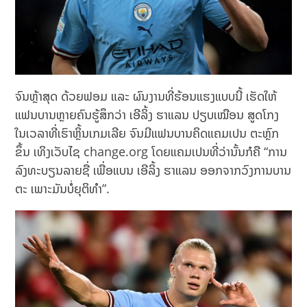
ຈົນຫຼ້າສຸດ ດ້ວຍຟອມ ແລະ ຜົນງານທີ່ຮ້ອນແຮງແບບນີ້ ເຮັດໃຫ້
ແຟນບານຫຼາຍຄົນຮູ້ສຶກວ່າ ເອີລິ້ງ ຮາແລນ ປຽບເໝືອນ ສູດໂກງ
ໃນເວລາທີ່ເຮົາຫຼິ້ນເກມເລີຍ ຈົນມີແຟນບານຄິດແຄມເປນ ຕະຫຼົກ
ຂຶ້ນ ເທິງເວັບໄຊ change.org ໂດຍແຄມເປນທີ່ວ່ານັ້ນກໍຄື “ການ
ລົງທະບຽນລາຍຊື່ ເພື່ອແບນ ເອີລິ້ງ ຮາແລນ ອອກຈາກວົງການບານ
ຕະ ເພາະມັນບໍ່ຍຸຕິທຳ”.