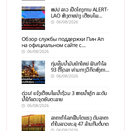
ສປປ ລາວ ເປີດໂຄງການ ALERT-
LAO ສ້າງຕາໜ່າງ ເຕືອນໄພ
ພະຍາດລະບາດທົ່ວປະເທດ
06/08/2026
Обзор службы поддержки Пин Ап
на официальном сайте с
актуальной информацией
06/08/2026
ກຸ່ມທຶນນ້ຳມັນຍັກໃຫຍ່ ຟັນກຳໄລ
93 ຕື້ໂດລາ ທ່າມກາງວິກິດສົງຄາມ
ລາຄານໍ້າມັນແພງ
06/08/2026
ດ່ວນ! ແຈ້ງເຕືອນໄພນໍ້າຖ້ວມ 3 ສາຍນໍ້າຫຼັກ ລະດັບ
ນໍ້າໃກ້ແຕະຈຸດອັນຕະລາຍ
06/08/2026
ລາຄາຄຳໂລກຟື້ນໂຕແຮງ ດັນລາຄາ
ຄຳໃນລາວທະລຸ 47 ລ້ານກີບຕໍ່ບາດ
06/08/2026