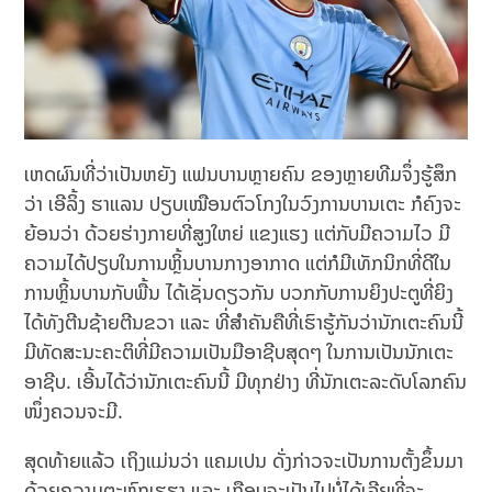
ເຫດຜົນທີ່ວ່າເປັນຫຍັງ ແຟນບານຫຼາຍຄົນ ຂອງຫຼາຍທີມຈຶ່ງຮູ້ສຶກ
ວ່າ ເອີລິ້ງ ຮາແລນ ປຽບເໝືອນຕົວໂກງໃນວົງການບານເຕະ ກໍຄົງຈະ
ຍ້ອນວ່າ ດ້ວຍຮ່າງກາຍທີ່ສູງໃຫຍ່ ແຂງແຮງ ແຕ່ກັບມີຄວາມໄວ ມີ
ຄວາມໄດ້ປຽບໃນການຫຼິ້ນບານກາງອາກາດ ແຕ່ກໍມີເທັກນິກທີ່ດີໃນ
ການຫຼິ້ນບານກັບພື້ນ ໄດ້ເຊັ່ນດຽວກັນ ບວກກັບການຍິງປະຕູທີ່ຍິງ
ໄດ້ທັງຕີນຊ້າຍຕີນຂວາ ແລະ ທີ່ສຳຄັນຄືທີ່ເຮົາຮູ້ກັນວ່ານັກເຕະຄົນນີ້
ມີທັດສະນະຄະຕິທີ່ມີຄວາມເປັນມືອາຊີບສຸດໆ ໃນການເປັນນັກເຕະ
ອາຊີບ. ເອີ້ນໄດ້ວ່ານັກເຕະຄົນນີ້ ມີທຸກຢ່າງ ທີ່ນັກເຕະລະດັບໂລກຄົນ
ໜຶ່ງຄວນຈະມີ.
ສຸດທ້າຍແລ້ວ ເຖິງແມ່ນວ່າ ແຄມເປນ ດັ່ງກ່າວຈະເປັນການຕັ້ງຂຶ້ນມາ
ດ້ວຍຄວາມຕະຫຼົກເຮຮາ ແລະ ເກືອບຈະເປັນໄປບໍ່ໄດ້ເລີຍທີ່ຈະ