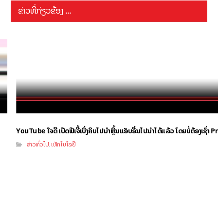
ຂ່າວທີ່ກ່ຽວຂ້ອງ ...
YouTube ໃຈດີ ເປີດຟີເຈີ້ເບິ່ງຄິບໄປນຳຫຼິ້ນແອັບອື່ນໄປນຳໄດ້ແລ້ວ ໂດຍບໍ່ຕ້ອງເຊົ່
ຂ່າວທົ່ວໄປ
ເທັກໂນໂລຢີ
,