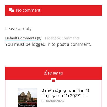
No comment
Leave a reply
Default Comments (0)
Facebook Comments
You must be
logged in
to post a comment.
ເນື້ອຫາຫຼ້າສຸດ
ຈຳປາສັກ ເລັ່ງກຽມຄວາມພ້ອມ “ປີ
ທ່ອງທ່ຽວລາວ-ຈີນ 2027” ຫວັງ
ກະຕຸ້ນເສດຖະກິດທ້ອງຖິ່ນ
06/08/2026