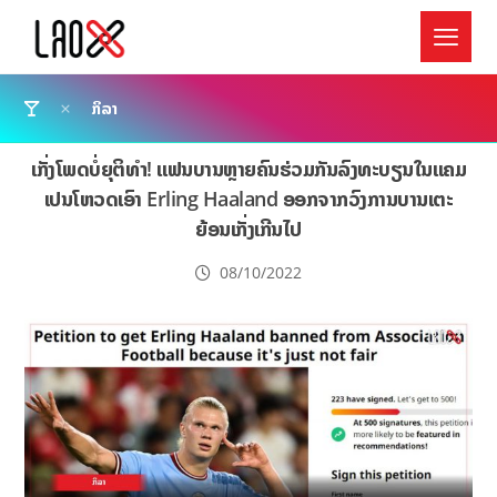
ກິລາ
ເກັ່ງໂພດບໍ່ຍຸຕິທຳ! ແຟນບານຫຼາຍຄົນຮ່ວມກັນລົງທະບຽນໃນແຄມ
ເປນໂຫວດເອົາ Erling Haaland ອອກຈາກວົງການບານເຕະ
ຍ້ອນເກັ່ງເກີນໄປ
08/10/2022