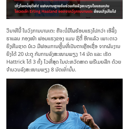
ວິນາທີນີ້ ໃນວົງການບານເຕະ ຄືຈະບໍ່ມີໃຜຮ້ອນແຮງໄປກວ່າ ເອີລິ້ງ
ຮາແລນ ກອງໜ້າ ຟອມແຮງຂອງ ແມນ ຊິຕີ້ ອີກແລ້ວ ເພາະດາວ
ຍິງທີມຊາດ ນໍເວ ມີຟອມການຫຼິ້ນທີ່ເປັນຕາເຫຼືອເຊື່ອ ຈາກຜົນງານ
ຍິງໄດ້ 20 ປະຕູ ກັບການລົງສະໜາມພຽງ 14 ນັດ ແລະ ເຮັດ
Hattrick ໄດ້ 3 ຄັ້ງ ໄວທີ່ສຸດ ໃນປະຫວັດສາດ ພຣີເມຍລີກ ດ້ວຍ
ຈຳນວນລົງສະໜາມພຽງ 8 ນັດເທົ່ານັ້ນ.