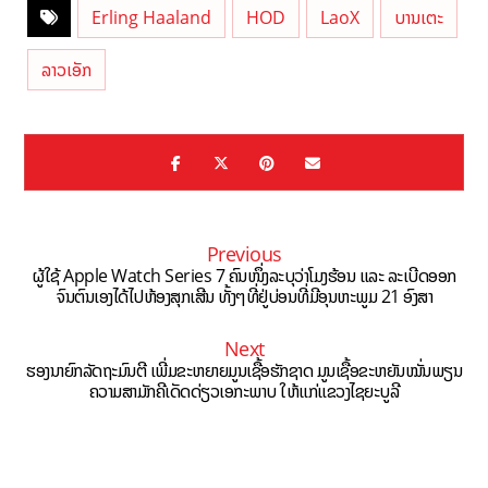
Erling Haaland
HOD
LaoX
ບານເຕະ
ລາວເອັກ
Previous
ຜູ້ໃຊ້ Apple Watch Series 7 ຄົນໜຶ່ງລະບຸວ່າໂມງຮ້ອນ ແລະ ລະເບີດອອກ
ຈົນຕົນເອງໄດ້ໄປຫ້ອງສຸກເສີນ ທັ້ງໆທີ່ຢູ່ບ່ອນທີ່ມີອຸນຫະພູມ 21 ອົງສາ
Next
ຮອງນາຍົກລັດຖະມົນຕີ ເພີ່ມຂະຫຍາຍມູນເຊື້ອຮັກຊາດ ມູນເຊື້ອຂະຫຍັນໝັ່ນພຽນ
ຄວາມສາມັກຄີເດັດດ່ຽວເອກະພາບ ໃຫ້ແກ່ແຂວງໄຊຍະບູລີ