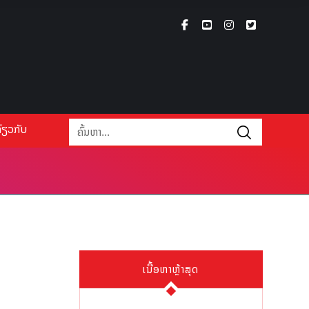
່ຽວກັບ
ເນື້ອຫາຫຼ້າສຸດ