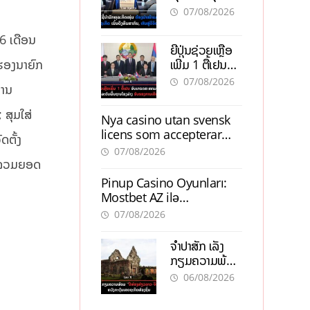
ຕ້ອງນຳໜ້າແກ້
ຕຳແໜ່ງ
07/08/2026
ວິກິດເສດຖະກິດ
ເນັ້ນດຶງທຶນ
6 ເດືອນ
ຍີ່ປຸ່ນຊ່ວຍເຫຼືອ
ສາກົນ, ຫັນສູ່ດິຈິ
ນຮອງນາຍົກ
ເພີ່ມ 1 ຕື້ເຢນ
ຕອນ
ອັບເກຣດ
07/08/2026
ການ
ສະໜາມບິນວັດ
ໄຕ ຮັບຮອງການ
 ສຸມໃສ່
Nya casino utan svensk
ເຕີບໂຕ
licens som accepterar
ດຕັ້ງ
Swish: En jämförelse
07/08/2026
ອງລວມຍອດ
Pinup Casino Oyunları:
Mostbet AZ ilə
Müqayisədə Nə Təqdim
07/08/2026
Edir?
ຈຳປາສັກ ເລັ່ງ
ກຽມຄວາມພ້ອມ
“ປີທ່ອງທ່ຽວ
06/08/2026
ລາວ-ຈີນ 2027”
ຫວັງກະຕຸ້ນ