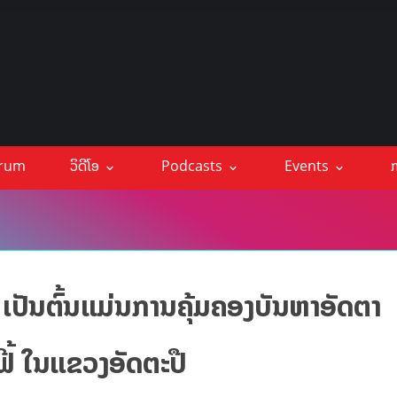
orum
ວິດີໂອ
Podcasts
Events
ກ
 ເປັນຕົ້ນແມ່ນການຄຸ້ມຄອງບັນຫາອັດຕາ
ຟີ້ ໃນແຂວງອັດຕະປື