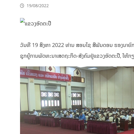
19/08/2022
ວັນທີ 19 ສິງຫາ 2022 ທ່ານ ສອນໄຊ ສີພັນດອນ ຮອງນາຍົກລ
ຊຸກຍູ້ການພັດທະນາເສດຖະກິດ-ສັງຄົມຢູ່ແຂວງອັດຕະປື, ໃຫ