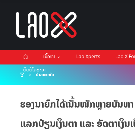
ເນື້ອຫາ
Lao Xperts
Lao X F
ຕິດຕໍ່ໂຄສະນາ
ຂ່າວພາຍໃນ
ຮອງນາຍົກໄດ້ເນັ້ນໜັກຫຼາຍບັນຫາ
ແລກປ່ຽນເງິນຕາ ແລະ ອັດຕາເງິນເ