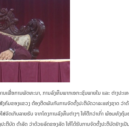
ການເພື່ອການພັດທະນາ, ການລົງທຶນພາກເອກະຊົນພາຍໃນ ແລະ ຕ່າງປະເທດ
ງຄົມຂອງແຂວງ ຕ້ອງຕິດພັນກັບການຈັດຕັ້ງປະຕິບັດວາລະແຫ່ງຊາດ ວ່າ
່ຈັດເກັບລາຍຮັບ ຈາກໂຄງການລົງທຶນຕ່າງໆ ໃຫ້ດີກວ່າເກົ່າ ພ້ອມທັງຄຸ້
ະຕິບັດ ດຳລັດ ວ່າດ້ວຍລົດຂອງລັດ ໃຫ້ໄດ້ຮັບການຈັດຕັ້ງປະຕິບັດຢ່າງເປັ