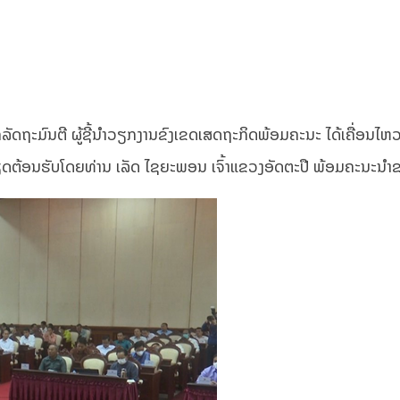
ັດຖະມົນຕີ ຜູ້ຊີ້ນໍາວຽກງານຂົງເຂດເສດຖະກິດພ້ອມຄະນະ ໄດ້ເຄື່ອນໄ
້ກຽດຕ້ອນຮັບໂດຍທ່ານ ເລັດ ໄຊຍະພອນ ເຈົ້າແຂວງອັດຕະປື ພ້ອມຄະນະນ