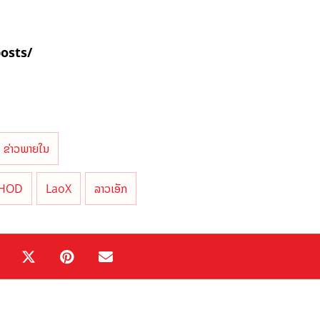
posts/
ຂ່າວພາຍໃນ
HOD
LaoX
ລາວເອັກ