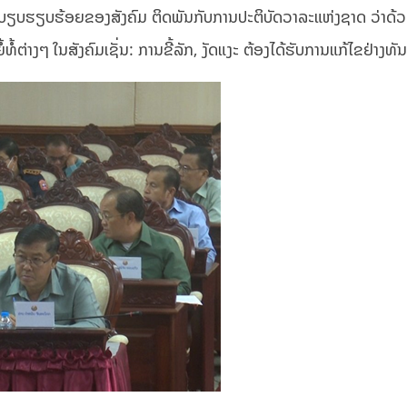
ະບຽບຮຽບຮ້ອຍຂອງສັງຄົມ ຕິດພັນກັບການປະຕິບັດວາລະແຫ່ງຊາດ ວ່າດ້
ຕ່າງໆ ໃນສັງຄົມເຊັ່ນ: ການຂີ້ລັກ, ງັດແງະ ຕ້ອງໄດ້ຮັບການແກ້ໄຂຢ່າງທັ