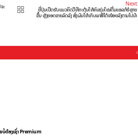
Next
ຟຈະ
ຍີ່ປຸ່ນເປີດຮັບແນວຄິດວີທີກະຕຸ້ນໃຫ້ຄົນຮຸ່ນໃໝ່ດື່ມແອລກໍຮໍຫຼາຍ
ຂຶ້ນ ຫຼັງຍອດຂາຍລົດລົງ ສົ່ງຜົນໃຫ້ເກັບພາສີໄດ້ໜ້ອຍລົງຕາມໄປນໍາ
ດຍບໍ່ຕ້ອງເຊົ່າ Premium