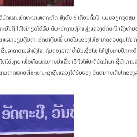
ະຕິບັດແຜນພັດທະນາເສດຖະກິດ-ສັງຄົມ 6 ເດືອນຕົ້ນປີ, ແຜນວຽກຈຸດສຸມ 
ົນຕີ ໄດ້ໃຫ້ກຽດໂອ້ລົມ ຕໍ່ພະນັກງານຫຼັກແຫຼ່ງແຂວງອັດຕະປື ເຊິ່ງທ່າ
ັດຕາແລກປ່ຽນເງິນຕາ, ອັດຕາເງິນເຟີ້ ພາຍໃນແຂວງໃຫ້ສາມາດຄວບຄຸມໄດ້; 
 ຂຶ້ນລາຄາຕາມລຳພັງໃຈ; ຄຸ້ມຄອງລາຄານໍ້າມັນເຊື້ອໄຟ ໃຫ້ຢູ່ໃນເກນປົກກະຕິ;
ໃຫ້ໄດ້ຫຼາຍ ເພື່ອທົດແທນການນຳເຂົ້າ; ເອົາໃຈໃສ່ປະຕິບັດນຳພາ-ຊີ້ນຳ ການຈັ
ລຸຕາມຄາດໝາຍທີ່ສະພາປະຊາຊົນແຂວງໄດ້ຮັບຮອງ ອັດຕາການເຕີບໂຕຂ