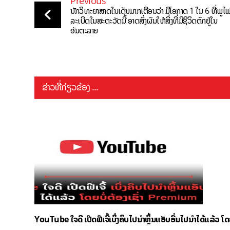
Previous
ນັກວິທະຍາສາດໃນເດັນມາກເຕືອນວ່າ ມີໂອກາດ 1 ໃນ 6 ທີ່ພູໄ
ລະເບີດໃນສະຕະວັດນີ້ ອາດສົ່ງຜົນໃຫ້ສິ່ງທີ່ມີຊີວິດຕົກຢູ່ໃນ
ອັນຕະລາຍ
ຂ່າວທີ່ກ່ຽວຂ້ອງ ...
YouTube ໃຈດີ ເປີດຟີເຈີ້ເບິ່ງຄິບໄປນຳຫຼິ້ນແອັບອື່ນໄປນຳໄດ້ແລ້ວ ໂ