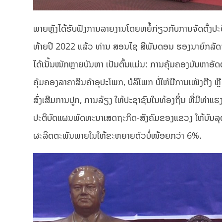
ພາຍຫຼັງໄດ້ຮັບຟັງການລາຍງານໂດຍຫຍໍ້ກ່ຽວກັບການຈັດຕັ້ງປ
ທ້າຍປີ 2022 ແລ້ວ ທ່ານ ສອນໄຊ ສີພັນດອນ ຮອງນາຍົກລັດຖະມ
ໄດ້ເນັ້ນໜັກຫຼາຍບັນຫາ ເປັນຕົ້ນແມ່ນ: ການຄຸ້ມຄອງບັນຫາອ
ຄຸ້ມຄອງລາຄາສິນຄ້າອຸປະໂພກ, ບໍລິໂພກ ບໍ່ໃຫ້ມີການເໜັງຕີງ ຫຼື
ສົ່ງເສີມການປູກ, ການລ້ຽງ ໃຫ້ປະຊາຊົນໃນທ້ອງຖິ່ນ ທີ່ມີທ່າແຮງ
ປະຕິບັດແຜນພັດທະນາເສດຖະກິດ-ສັງຄົມຂອງແຂວງ ໃຫ້ບັນ
ຜະລິດຕະພັນພາຍໃນໃຫ້ຂະຫຍາຍຕົວບໍ່ໜ້ອຍກວ່າ 6%.