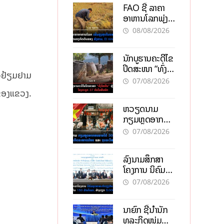
FAO ຊີ້ ລາຄາ
ອາຫານໂລກພຸ່ງ
ສູງສຸດໃນຮອບ 3
08/08/2026
ປີ ຈາກແຮງ
ກົດດັນຂອງ
ນັກບູຮານຄະດີໄຂ
ສົງຄາມ, El
ປິດສະໜາ “ທົ່ງ
nino
ຫວຢ້ຽມຢາມ
ໄຫຫີນ” ຫຼັງພົບ
07/08/2026
ໂຄງກະດູກ 37
ຳຂອງແຂວງ.
ຄົນໃນຫີນຍັກ
ຫວຽດນາມ
ກຽມຫຼຸດອາກອນ
ລາຍໄດ້ 30%
07/08/2026
ຫວັງອູ້ມທຸລະກິດ
ຂະໜາດນ້ອຍ
ລົງນາມສຶກສາ
ແລະ ຈຸນລະ
ໂຄງການ ນິຄົມ
ວິສາຫະກິດ
ອຸດສາຫະກຳ
07/08/2026
ວຽງຈັນ-ໄຊທານີ
ຕັ້ງເປົ້າດຶງທຶນ
ນາຍົກ ຊີ້ນຳນັກ
150 ລ້ານໂດລາ,
ທຸລະກິດໜຸ່ມ
ສ້າງວຽກ 5.000