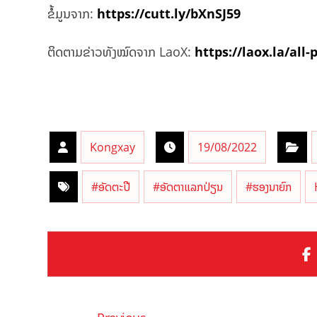
ຂໍ້ມູນຈາກ:
https://cutt.ly/bXnSJ59
ຕິດຕາມຂ່າວທັງໝົດຈາກ LaoX:
https://laox.la/all-
Kongxay
19/08/2022
#ອັດຕະປື
#ອັດຕາແລກປ່ຽນ
#ຮອງນາຍົກ