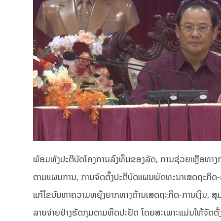
ພ້ອມທັງປະຕິບັດໂຄງການລົງທຶນຂອງລັດ, ການຊ່ວຍເຫຼືອທາງ
ຕາມແຜນການ, ການຈັດຕັ້ງປະຕິບັດແຜນພັດທະນາເສດຖະກິດ-ສັ
ແກ້ໄຂບັນຫາຄວາມຫຍຸ້ງຍາກທາງດ້ານເສດຖະກິດ-ການເງິນ, ສຸມໃສ
ລາຍຈ່າຍຢ່າງຮັດກຸມຕາມທິດປະຢັດ ໂດຍສະເພາະແມ່ນໃຫ້ຈັດຕັ້ງປ