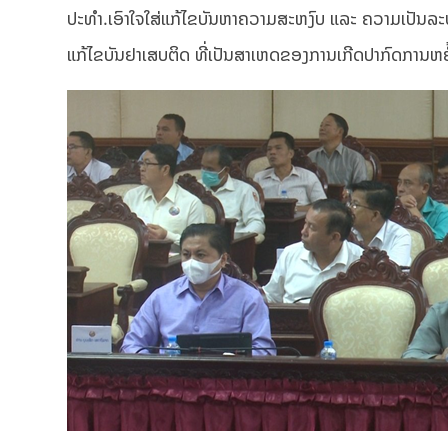
ປະທຳ.ເອົາໃຈໃສ່ແກ້ໄຂບັນຫາຄວາມສະຫງົບ ແລະ ຄວາມເປັນລ
ແກ້ໄຂບັນຢາເສບຕິດ ທີ່ເປັນສາເຫດຂອງການເກີດປາກົດການຫຍໍ້ທໍ້