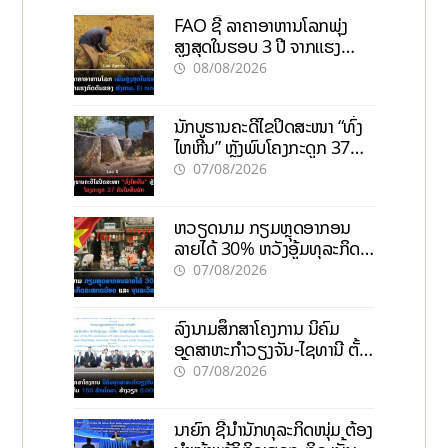
FAO ຊີ້ ລາຄາອາຫານໂລກພຸ່ງ
ສູງສຸດໃນຮອບ 3 ປີ ຈາກແຮງ
ກົດດັນຂອງສົງຄາມ, El nino
08/08/2026
ນັກບູຮານຄະດີໄຂປິດສະໜາ “ທົ່ງ
ໄຫຫີນ” ຫຼັງພົບໂຄງກະດູກ 37
ຄົນໃນຫີນຍັກ
07/08/2026
ຫວຽດນາມ ກຽມຫຼຸດອາກອນ
ລາຍໄດ້ 30% ຫວັງອູ້ມທຸລະກິດ
ຂະໜາດນ້ອຍ ແລະ ຈຸນລະ
07/08/2026
ວິສາຫະກິດ
ລົງນາມສຶກສາໂຄງການ ນິຄົມ
ອຸດສາຫະກຳວຽງຈັນ-ໄຊທານີ ຕັ້ງ
ເປົ້າດຶງທຶນ 150 ລ້ານໂດລາ, ສ້າງ
07/08/2026
ວຽກ 5.000 ຕຳແໜ່ງ
ນາຍົກ ຊີ້ນຳນັກທຸລະກິດໜຸ່ມ ຕ້ອງ