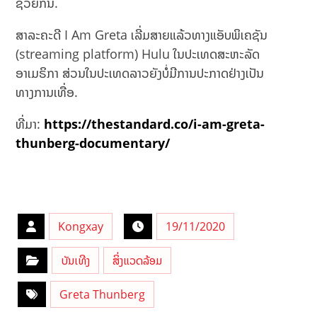
ຊ່ວຍກັນ.
ສາລະຄະດີ I Am Greta ເລີ່ມສາຍແລ້ວທາງແອັບພິເຄຊັນ
(streaming platform) Hulu ໃນປະເທດສະຫະລັດ
ອາເມຣິກາ ສ່ວນໃນປະເທດລາວຍັງບໍ່ມີການປະກາດຢ່າງເປັນ
ທາງການເທື່ອ.
ທີ່ມາ:
https://thestandard.co/i-am-greta-
thunberg-documentary/
Kongxay
19/11/2020
ບັນເທີງ
ສິ່ງແວດລ້ອມ
Greta Thunberg