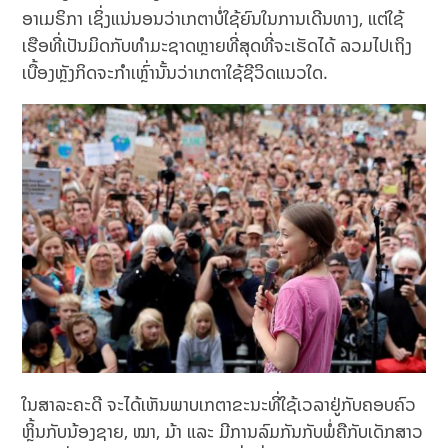
ອາເມຣິກາ ເຊິ່ງແນ່ນອນວ່າເກຕາບໍ່ໃຊ້ຍົນໃນການເດີນທາງ, ແຕ່ໃຊ້
ເຮືອທີ່ເປັນມິດກັບທຳມະຊາດຫຼາຍທີ່ສຸດທີ່ຈະເຮັດໄດ້ ລວມໄປເຖິງ
ເບື້ອງຫຼັງກິດຈະກຳເຫຼົ່ານັ້ນວ່າເກຕາໃຊ້ຊີວິດແນວໃດ.
ໃນສາລະຄະດີ ຈະໄດ້ເຫັນພາບເກຕາຂະນະທີ່ໃຊ້ເວລາຢູ່ກັບຄອບຄົວ
ຫຼິ້ນກັບນ້ອງຊາຍ, ໝາ, ມ້າ ແລະ ມີການລົມກັນກັບພໍ່ຄືກັບເດັກສາວ