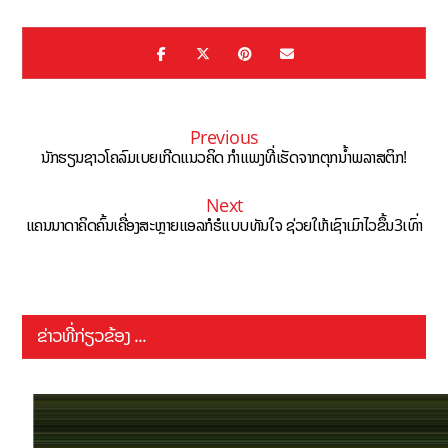
Previous
ນັກຮຽນຊາວໂຄລົມເບຍເກີດແນວຄິດ ກຳແພງທີ່ເຮັດຈາກຕຸກນ້ຳພລາສຕິກ!
Next
ແຄນນາດາຄິດຄົ້ນເຄື່ອງສະຫຼາຍແອລກໍຮໍແບບທັນໃຈ ຊ່ວຍໃຫ້ເຊົາເມົາໄວຂຶ້ນ3ເທົ່າ
ຂ່າວທີ່ກ່ຽວຂ້ອງ ...