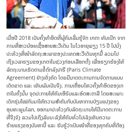
ເມື່ອປີ 2018 ເປັນຄັ້ງທຳອິດທີ່ຜູ້ຄົນເລີ່ມຮູ້ຈັກ ເກຕາ ທັນເບີກ ຈາກ
ການທີ່ສາວນ້ອຍເຊື້ອສາຍສະວີເດັນ ໃນໄວອາຍຸພຽງ 15 ປີ ໄປນັ່ງ
ປະທ້ວງທີ່ໜ້າລັດຖະສະພາຂອງປະເທດສະວີເດັນທຸກມື້ ລວມໄປ
ເຖິງເວລາຮຽນຂອງເກຕາໃນຊ່ວງກ່ອນເລືອກຕັ້ງ ເພື່ອຮຽກຮ້ອງໃຫ້
ລັດຖະບານເຮັດຕາມຂໍ້ຕົກລົງປາຣີ (Paris Climate
Agreement) ຢ່າງເຄັ່ງຄັດ ໂດຍມີມາດຕະການການຈັດການແບບ
ເດັດຂາດ ແລະ ເຫັນຜົນເປັນຈິງ. ການເຄື່ອນໄຫວຄັ້ງທຳອິດຂອງເກ
ຕາໃນຄັ້ງນັ້ນ ຈຸດປະກາຍໃຫ້ຄົນເອີຣົບແລະອົດສະຕາລີ ໂດຍສະເພາະ
ເດັກຮຸ່ນໃໝ່ກັບມາໃຫ້ຄວາມສຳຄັນກັບບັນຫາການປ່ຽນແປງຂອງ
ອຸນຫະພູມໂລກ, ອອກມາປະທ້ວງກັບລັດຖະບານໃຫ້ມີມາດຕະການ
ທີ່ຈິງຈັງ ລວມໄປເຖິງລົນນະລົງໃຫ້ຄົນທົ່ວໄປເລັງເຫັນຄວາມ
ຮ້າຍແຮງຂອງບັນຫານີ້ ແລະ ຮັບຮູ້ວ່າເປັນໜ້າທີ່ຂອງທຸກຄົນທີ່ຕ້ອງ