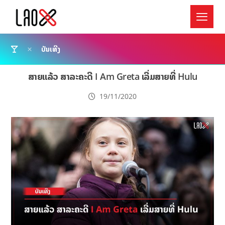
ບັນເທີງ
ສາຍແລ້ວ ສາລະຄະດີ I Am Greta ເລີ່ມສາຍທີ່ Hulu
19/11/2020