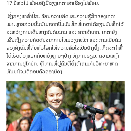
17 ປີທົ່ວໄປ ພ້ອມຍັງມີສຽງເກຕາເລົ່າເລື່ອງໄປພ້ອມ.
ເຊິ່ງສຽງເຫລົ່ານີ້ສະທ້ອນຄວາມຄິດແລະຄວາມຮູ້ສຶກຂອງເກຕາ
ເພາະຫຼາຍສ່ວນນັ້ນນຳມາຈາກປຶ້ມບັນທຶກທີ່ເກຕາໄດ້ຂຽນບັນທຶກໄວ້
ລະຫວ່າງການເດີນທາງອັນດົນນານ ແລະ ຍາກລຳບາກ. ເກຕາຍັງ
ເຜີຍເຖິງຄວາມກົດດັນຈາກການໂຫມວຽກໜັກ ແລະ ການເປັນຄົນ
ຂອງສັງຄົມທີ່ຄົນທົ່ວໂລກໃຫ້ຄວາມສົນໃຈເປັນຢ່າງຍິ່ງ. ກິດຈະກຳທີ່
ໄດ້ເຮັດຕ້ອງແລກກັບຫຍັງຫຼາຍໆຢ່າງ ທັງການຮຽນ, ຄວາມເຫງົາ
ຈາກການຢູ່ໄກບ້ານ ຫຼື ການທີ່ຜູ່ຄົນທີ່ຕັ້ງຄຳຖາມກັບວິທະຍາສາດ
ຫັນມາໂຈມຕີຄອບຄົວຂອງນ້ອງ.