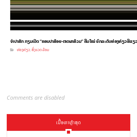
ຈຳປາສັກ ກຽມເປີດ “ຄອນປາສ້ອຍ-ຕາດຜາສ້ວມ” ຄືນໃໝ່ ຍົກລະດັບທ່ອງທ່ຽວສີຂຽ
ທ່ອງທ່ຽວ
ສິ່ງແວດລ້ອມ
,
Comments are disabled
ເນື້ອຫາຫຼ້າສຸດ