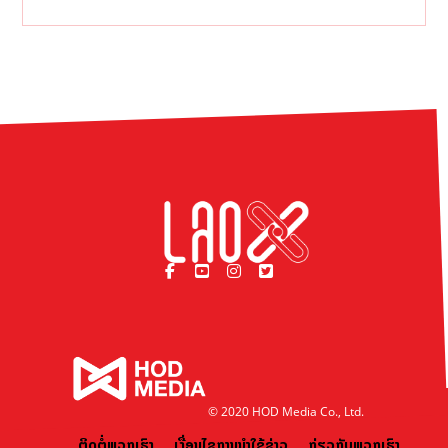
© 2020 HOD Media Co., Ltd.
ຕິດຕໍ່ພວກເຮົາ
ເງື່ອນໄຂການນຳໃຊ້ຂ່າວ
ກ່ຽວກັບພວກເຮົາ