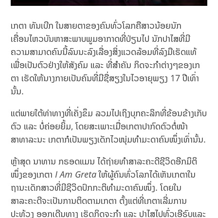
ເກຕາ ທັນເບີກ ໃນສາຍຕາຂອງຄົນທົ່ວໂລກຄືສາວນ້ອຍນັກ
ເຄື່ອນໄຫວບັນຫາສະພາບພູມອາກາດທີ່ປ່ຽນໄປ ນັກປາໄສທີ່ມີ
ຄວາມສາມາດຄົນນີ້ລົນນະລົງເລື່ອງສິ່ງແວດລ້ອມທີ່ລົງມືເຮັດແທ້
ເພື່ອເປັນຕົວຢ່າງໃຫ້ສັງຄົມ ແລະ ທີ່ສຳຄັນ ກິດຈະກຳຕ່າງໆຂອງເກ
ຕາ ເຮັດໃຫ້ນາງກາຍເປັນຄົນທີ່ມີຊື່ສຽງໃນໄວອາຍຸພຽງ 17 ປີເທົ່າ
ນັ້ນ.
ແຕ່ພາຍໃຕ້ທ່າທາງທີ່ເຄັ່ງຂຶມ ລວມໄປເຖິງບຸກຄະລິກທີ່ຂ້ອນຂ້າງເກັບ
ຕົວ ແລະ ບໍ່ຄ່ອຍຍິ້ມ, ໂດຍສະເພາະເມື່ອເກຕາປາກົດຕົວຕໍ່ໜ້າ
ສາທາລະນະ ເກຕາກໍເປັນພຽງເດັກໄວໜຸ່ມທຳມະດາຄົນໜຶ່ງເທົ່ານັ້ນ.
ຫຼ້າສຸດ ນາທານ ກຣອດແມນ ໄດ້ຖ່າຍທຳສາລະຄະດີຊີວິດອີກມິຕິ
ໜຶ່ງຂອງເກຕາ
I Am Greta
ໃຫ້ຜູ້ຄົນທົ່ວໂລກໄດ້ເຫັນເກຕາໃນ
ຖານະເດັກສາວທີ່ມີຊີວິດປົກກະຕິທຳມະດາຄົນໜຶ່ງ. ໂດຍໃນ
ສາລະຄະດີຈະເປັນການຕິດຕາມເກຕາ ຕັ້ງແຕ່ທີ່ເກຕາເລີ່ມການ
ປະທ້ວງ ອອກເດີນທາງ ເຮັດກິດຈະກຳ ແລະ ປາໄສໄປທົ່ວເອີຣົບແລະ