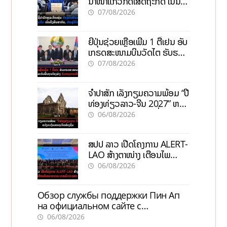
ນຳໜ້າແກ້ວິກິດເສດຖະກິດ ເນັ້ນດຶງ
ທຶນສາກົນ, ຫັນສູ່ດິຈິຕອນ
07/08/2026
ຍີ່ປຸ່ນຊ່ວຍເຫຼືອເພີ່ມ 1 ຕື້ເຢນ ອັບ
ເກຣດສະໜາມບິນວັດໄຕ ຮັບຮອງ
ການເຕີບໂຕ
07/08/2026
ຈຳປາສັກ ເລັ່ງກຽມຄວາມພ້ອມ “ປີ
ທ່ອງທ່ຽວລາວ-ຈີນ 2027” ຫວັງ
ກະຕຸ້ນເສດຖະກິດທ້ອງຖິ່ນ
06/08/2026
ສປປ ລາວ ເປີດໂຄງການ ALERT-
LAO ສ້າງຕາໜ່າງ ເຕືອນໄພ
ພະຍາດລະບາດທົ່ວປະເທດ
06/08/2026
Обзор службы поддержки Пин Ап
на официальном сайте с
актуальной информацией
06/08/2026