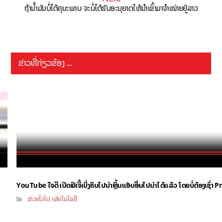
ຖ້ານ້ຳມັນບໍ່ໄດ້ຄຸນະພາບ ຈະບໍ່ໄດ້ຮັບອະນຸຍາດໃຫ້ນຳເຂົ້າມາຈຳໜ່າຍຢູ່ລາວ
ຂ່າວທີ່ກ່ຽວຂ້ອງ ...
YouTube ໃຈດີ ເປີດຟີເຈີ້ເບິ່ງຄິບໄປນຳຫຼິ້ນແອັບອື່ນໄປນຳໄດ້ແລ້ວ ໂດຍບໍ່ຕ້ອງເຊົ່
ຂ່າວທົ່ວໄປ
ເທັກໂນໂລຢີ
,