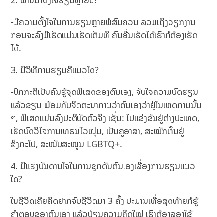
2. ຜ່ານມາຕັ້ງໃຈຮຽນຫຼາຍບໍ່?
-ມີຄວາມຕັ້ງໃຈໃນການຮຽນຫຼາຍພໍສົມຄວນ ລວມເຖິງວຽກງານ
ກ່ອນຈະລົງມືເຮັດແມ່ນເຮັດເຕັມທີ່ ຄົນອື່ນເຮັດໄດ້ເຮົາກໍຕ້ອງເຮັດ
ໄດ້.
3. ມີວິທີການຮຽນຄືແນວໃດ?
-ປົກກະຕິເປັນຄົນຮູ້ຈຸດພິເສດຂອງຕົນເອງ, ຈັບໃຈຄວາມບົດຮຽນ
ແລ້ວຂຽນ ພ້ອມກັບຈິດຕະນາການວ່າຕົນເອງວ່າຢູ່ໃນເຫດການນັ້ນ
ໆ, ພິເສດແມ່ນລົງປະຕິບັດຕົວຈິງ ເຊັ່ນ: ໄປແຂ່ງຂັນຢູ່ຕ່າງປະເທດ,
ເຮັດບົດວິໄຈການເທຣນໄວໜຸ່ມ, ເປັນຄູອາສາ, ສະໝັກທຶນຢູ່
ສິງກະໂປ, ສະໜັບສະໜູນ LGBTQ+.
4. ມີແຮງບັນດານໃຈໃນການຊຸກດັນຕົນເອງເລື່ອງການຮຽນແນວ
ໃດ?
ໃນຊີວິດເຄີຍຄິດຢາກຈົບຊີວິດມາ 3 ຄັ້ງ ປະມານເທື່ອສຸດທ້າຍກໍຮູ້
ຄຳຕອບຂອງຕົນເອງ ແລ້ວປ່ຽນຄວາມຄິດໃໝ່ ເຮົາຕ້ອງລອງໃຊ້