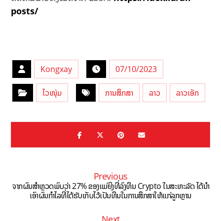
posts/
Kongxay
07/10/2023
ໄວໜຸ່ມ
ການສຶກສາ
ລາວ
ລາວເອັກ
Previous
ຈາກຜົນສຳຫຼວດພົບວ່າ 27% ຂອງແມ່ຍິງທີ່ລົງທຶນ Crypto ໃນສະຫະລັດ ໄດ້ນຳ
ເອົາຜົນກຳໄລທີ່ໄດ້ຮັບເກັບໄວ້ເປັນທຶນໃນການສຶກສາໃຫ້ແກ່ລູກຫຼານ
Next