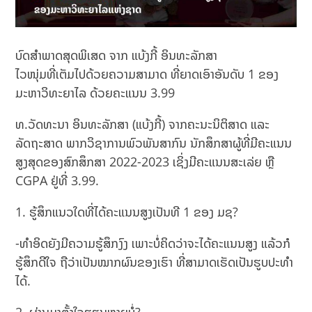
ບົດສຳພາດສຸດພິເສດ ຈາກ ແບ້ງກີ້ ອິນທະລັກສາ
ໄວໜຸ່ມທີ່ເຕັມໄປດ້ວຍຄວາມສາມາດ ທີ່ຍາດເອົາອັນດັບ 1 ຂອງ
ມະຫາວິທະຍາໄລ ດ້ວຍຄະແນນ 3.99
ທ.ວັດທະນາ ອິນທະລັກສາ (ແບ້ງກີ້) ຈາກຄະນະນິຕິສາດ ແລະ
ລັດຖະສາດ ພາກວິຊາການພົວພັນສາກົນ ນັກສຶກສາຜູ້ທີ່ມີຄະແນນ
ສູງສຸດຂອງສົກສຶກສາ 2022-2023 ເຊິ່ງມີຄະແນນສະເລ່ຍ ຫຼື
CGPA ຢູ່ທີ່ 3.99.
1. ຮູ້ສຶກແນວໃດທີ່ໄດ້ຄະແນນສູງເປັນທີ 1 ຂອງ ມຊ?
-ທຳອິດຍັງມີຄວາມຮູ້ສຶກງົງ ເພາະບໍ່ຄິດວ່າຈະໄດ້ຄະແນນສູງ ແລ້ວກໍ
ຮູ້ສຶກດີໃຈ ຖືວ່າເປັນໝາກຜົນຂອງເຮົາ ທີ່ສາມາດເຮັດເປັນຮູບປະທຳ
ໄດ້.