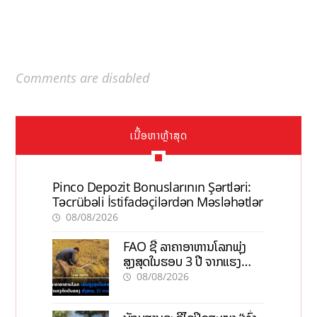
Comments are disabled
ເນື້ອຫາຫຼ້າສຸດ
Pinco Depozit Bonuslarının Şərtləri:
Təcrübəli İstifadəçilərdən Məsləhətlər
08/08/2026
FAO ຊີ້ ລາຄາອາຫານໂລກພຸ່ງ
ສູງສຸດໃນຮອບ 3 ປີ ຈາກແຮງ
ກົດດັນຂອງສົງຄາມ, El nino
08/08/2026