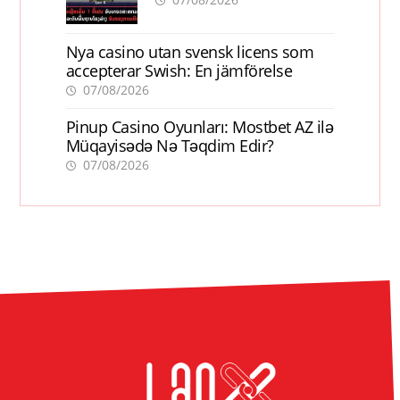
Nya casino utan svensk licens som
accepterar Swish: En jämförelse
07/08/2026
Pinup Casino Oyunları: Mostbet AZ ilə
Müqayisədə Nə Təqdim Edir?
07/08/2026