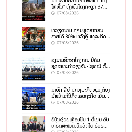
ນັກບູຮານຄະດີໄຂປິດສະໜາ “ທົ່ງ
ໄຫຫີນ” ຫຼັງພົບໂຄງກະດູກ 37
ຄົນໃນຫີນຍັກ
07/08/2026
ຫວຽດນາມ ກຽມຫຼຸດອາກອນ
ລາຍໄດ້ 30% ຫວັງອູ້ມທຸລະກິດ
ຂະໜາດນ້ອຍ ແລະ ຈຸນລະ
07/08/2026
ວິສາຫະກິດ
ລົງນາມສຶກສາໂຄງການ ນິຄົມ
ອຸດສາຫະກຳວຽງຈັນ-ໄຊທານີ ຕັ້ງ
ເປົ້າດຶງທຶນ 150 ລ້ານໂດລາ, ສ້າງ
07/08/2026
ວຽກ 5.000 ຕຳແໜ່ງ
ນາຍົກ ຊີ້ນຳນັກທຸລະກິດໜຸ່ມ ຕ້ອງ
ນຳໜ້າແກ້ວິກິດເສດຖະກິດ ເນັ້ນດຶງ
ທຶນສາກົນ, ຫັນສູ່ດິຈິຕອນ
07/08/2026
ຍີ່ປຸ່ນຊ່ວຍເຫຼືອເພີ່ມ 1 ຕື້ເຢນ ອັບ
ເກຣດສະໜາມບິນວັດໄຕ ຮັບຮອງ
ການເຕີບໂຕ
07/08/2026