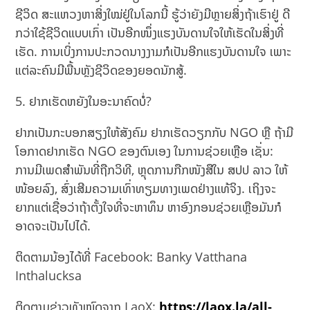
ຊີວິດ ສະແຫວງຫາສິ່ງໃໝ່ຢູ່ໃນໂລກນີ້ ຮູ້ວ່າຍັງມີຫຼາຍສິ່ງຖ້າເຮົາຢູ່ ດີ
ກວ່າໃຊ້ຊີວິດແບບເກົ່າ ເປັນອີກໜຶ່ງແຮງບັນດານໃຈໃຫ້ເຮັດໃນສິ່ງທີ່
ເຮັດ. ການເບິ່ງການປະກວດນາງງາມກໍເປັນອີກແຮງບັນດານໃຈ ເພາະ
ແຕ່ລະຄົນມີພື້ນຫຼັງຊີວິດຂອງຍອດນັກສູ້.
5. ຢາກເຮັດຫຍັງໃນອະນາຄົດບໍ່?
ຢາກເປັນກະບອກສຽງໃຫ້ສັງຄົມ ຢາກເຮັດວຽກກັບ NGO ຫຼື ຖ້າມີ
ໂອກາດຢາກເຮັດ NGO ຂອງຕົນເອງ ໃນການຊ່ວຍເຫຼືອ ເຊັ່ນ:
ການມີເພດສຳພັນທີ່ຖືກວິທີ, ຫຼຸດການກືກໜັງສືໃນ ສປປ ລາວ ໃຫ້
ໜ້ອຍລົງ, ສົ່ງເສີມຄວາມເທົ່າທຽມທາງເພດຢ່າງແທ້ຈິງ. ເຖິງຈະ
ຍາກແຕ່ເຊື່ອວ່າຖ້າຕັ້ງໃຈທີ່ຈະຫາທຶນ ຫາອົງກອນຊ່ວຍເຫຼືອມັນກໍ
ອາດຈະເປັນໄປໄດ້.
ຕິດຕາມນ້ອງໄດ້ທີ່ Facebook: Banky Vatthana
Inthalucksa
ຕິດຕາມຂ່າວທັງໝົດຈາກ LaoX:
https://laox.la/all-