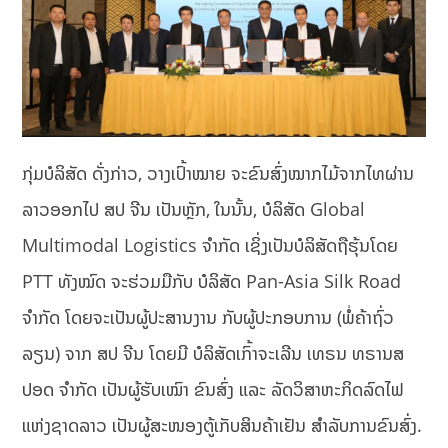
ກຸ່ມບໍລິສັດ ດັ່ງກ່າວ, ​ວາງ​ເປົ້າ​ໝາຍ​ ຈະ​ຂົນ​ສົ່ງ​ໝາກ​ໄມ້​ຈາກ​ໄທ​ຜ່ານ​
ລາວອອກໄປ ສປ ຈີນ ເປັນຫຼັກ, ໃນນັ້ນ, ບໍລິສັດ Global
Multimodal Logistics ຈຳກັດ ເຊິ່ງເປັນບໍລິສັດຖືຮຸ້ນໂດຍ
PTT ທັງໝົດ ຈະຮ່ວມມືກັບ ບໍລິສັດ Pan-Asia Silk Road
ຈຳກັດ ໂດຍຈະເປັນຜູ້ປະສານງານ ກັບຜູ້ປະກອບການ (ພໍ່ຄ້າຖົ່ວ
ລຽນ) ຈາກ ສປ ຈີນ ໂດຍມີ ບໍລິສັດເກົ້າຈະເລີນ ເທຣນ ທຣານສ
ປອດ ຈຳກັດ ເປັນຜູ້ຮັບເໝົາ ຂົນສົ່ງ ​ແລະ ລັດວິສາຫະກິດລົດໄຟ
ແຫ່ງຊາດລາວ ເປັນຜູ້ສະໜອງຕູ້ເກັບສິນຄ້າເຢັນ ສໍາລັບການຂົນສົ່ງ.