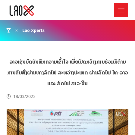
Lao Xperts
ລາວເຊັນບົດບັນທຶກຄວາມເຂົ້າໃຈ ເພື່ອເປີດກວ້າງການຮ່ວມມືດ້ານ
ການຂົນສົ່ງຜ່ານທາງລົດໄຟ ລະຫວ່າງປະເທດ ຜ່ານລົດໄຟ ໄທ-ລາວ
ແລະ ລົດໄຟ ລາວ-ຈີນ
18/03/2023