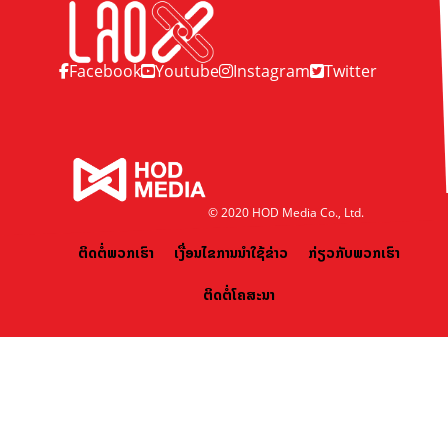
Facebook
Youtube
Instagram
Twitter
© 2020 HOD Media Co., Ltd.
ຕິດຕໍ່ພວກເຮົາ
ເງື່ອນໄຂການນຳໃຊ້ຂ່າວ
ກ່ຽວກັບພວກເຮົາ
ຕິດຕໍ່ໂຄສະນາ