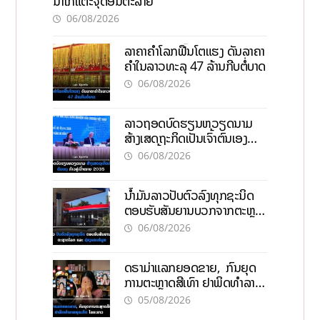
ນໍ້າໃກ້ແຕະຈຸດອັນຕະລາຍ
06/08/2026
ລາຄາຄຳໂລກຟື້ນໂຕແຮງ ດັນລາຄາ
ຄຳໃນລາວທະລຸ 47 ລ້ານກີບຕໍ່ບາດ
06/08/2026
ລາວຖອດບົດຮຽນຫວຽດນາມ
ສ້າງເສດຖະກິດເປັນເຈົ້າຕົນເອງ
ກ້າວສູ່ເປົ້າໝາຍ 2035
06/08/2026
ນໍ້າມັນລາວປັບຕົວລົງທຸກຊະນິດ
ຕອບຮັບສັນຍານບວກຈາກຕະຫຼາດ
ໂລກ ແລະ ຊ່ອງແຄບຮໍມູສ
06/08/2026
ດຣາມ່າແລກຍອດຂາຍ, ກົນຍຸດ
ການຕະຫຼາດສີເທົາ ຢາພິດທຳລາຍ
ທຸລະກິດ ໄລຍະຍາວ
05/08/2026