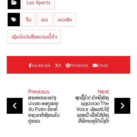
Lao Xperts
ຈີນ
ລາວ
ລາວເອັກ
ເຊັນບົດບັນທຶກຄວາມເຂົ້າໃຈ
Facebook
X
Pinterest
Email
Previous
Next
ສານອາຍາລະຫວ່າງ
ສຸດຊຶ້ງໃຈ! ເດັກຍິງຮ້ອງ
ປະເທດ ອອກໝາຍ
ເພງປະກວດ The
ຈັບ Putin ຂໍ້ຫາກໍ່
Voice ພ້ອມກັບໃຊ້
ອາຊະຍາກຳສົງຄາມໃນ
ພາສາມື ເພື່ອໃຫ້ນ້ອງ
ຢູເຄຣນ
ທີ່ພິການຫູໄດ້ເບິ່ງນຳ