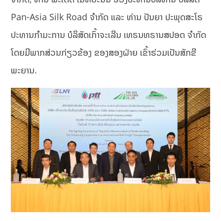
Pan-Asia Silk Road ຈຳກັດ ແລະ ທ່ານ ປັນຍາ ປະພຸດສະໂຣ
ປະທານກຳມະການ ບໍລິສັດເກົ້າຈະເລີນ ເທຣນທຣານສປອດ ຈຳກັດ
ໂດຍມີພາກສ່ວນກ່ຽວຂ້ອງ ຂອງສອງຝ່າຍ ເຂົ້າຮ່ວມເປັນສັກຂີ
ພະຍານ.