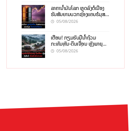
ລາຄານ້ຳມັນໂລກ ຫຼຸດລົງຕໍ່ເນື່ອງ
ຮັບສັນຍານບວກຊ່ອງແຄບຮໍມຸສ
ຈັບຕາລາຄາໃນລາວ
05/08/2026
ເຕືອນ! ກຽມຮັບມືນໍ້າຖ້ວມ
ກະທັນຫັນ-ດິນເຈື່ອນ ຫຼັງພາຍຸຝົນ
ຍັງສືບຕໍ່ຕົກໜັກທົ່ວປະເທດ
05/08/2026