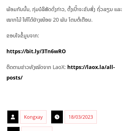
ພ້ອມກັນນັ້ນ, ກຸ່ມບໍລິສັດດັ່ງກ່າວ, ຕັ້ງເປົ້າຈະຂົນສົ່ງ ຖົ່ວລຽນ ແລະ
ໝາກໄມ້ ໃຫ້ໄດ້ຢ່າງໜ້ອຍ 20 ພັນ ໂຕນຕໍ່ເດືອນ.
ຂອບໃຈຂໍ້ມູນຈາກ:
https://bit.ly/3Tn6wRO
ຕິດຕາມຂ່າວທັງໝົດຈາກ LaoX:
https://laox.la/all-
posts/
Kongxay
18/03/2023