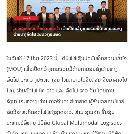
ໃນວັນທີ 17 ມີນາ 2023 ນີ້, ໄດ້ມີພິທີເຊັນບົດບັນທຶກຄວາມເຂົ້າໃຈ
(MOU) ເພື່ອເປີດກວ້າງການຮ່ວມມືດ້ານການຂົນສົ່ງຜ່ານທາງ
ລົດໄຟ ລະຫວ່າງປະເທດ (ຈາກໄທມາລາວໄປຈີນ, ຈາກຈີນມາລາວໄປ
ໄທ), ຜ່ານລົດໄຟ ໄທ-ລາວ ແລະ ລົດໄຟ ລາວ-ຈີນ ໂດຍການ
ລົງນາມລະຫວ່າງ ທ່ານ ດາວຈິນດາ ສີຫາລາດ ຜູ້ອຳນວຍການໃຫຍ່
ລັດວິສາຫະກິດລົດໄຟແຫ່ງຊາດລາວ, ທ່ານ ຊານສັກ ຊື່ນຊົມ
ປະທານບໍລິຫານ ບໍລິສັດ Global Multimodal Logistics
ຈຳກັດ, ທ່ານ ພະເດດ ເມທິຍະນົນ ຮອງປະທານບໍລິຫານ ບໍລິສັດ