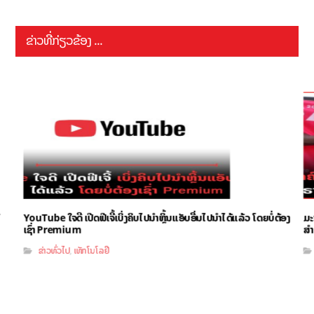
ຂ່າວທີ່ກ່ຽວຂ້ອງ ...
YouTube ໃຈດີ ເປີດຟີເຈີ້ເບິ່ງຄິບໄປນຳຫຼິ້ນແອັບອື່ນໄປນຳໄດ້ແລ້ວ ໂດຍບໍ່ຕ້ອງ
ມະ
ເຊົ່າ Premium
ສຳ
ຂ່າວທົ່ວໄປ
ເທັກໂນໂລຢີ
,