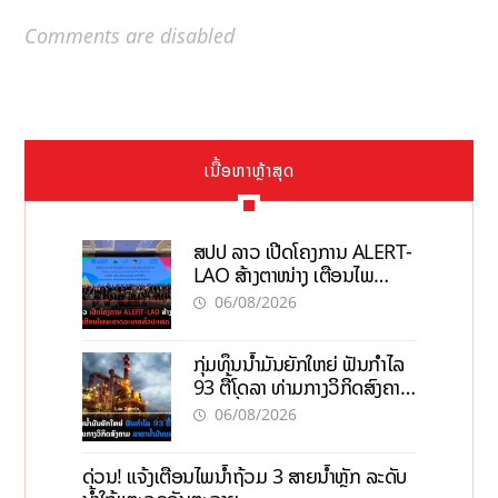
Comments are disabled
ເນື້ອຫາຫຼ້າສຸດ
ສປປ ລາວ ເປີດໂຄງການ ALERT-
LAO ສ້າງຕາໜ່າງ ເຕືອນໄພ
ພະຍາດລະບາດທົ່ວປະເທດ
06/08/2026
ກຸ່ມທຶນນ້ຳມັນຍັກໃຫຍ່ ຟັນກຳໄລ
93 ຕື້ໂດລາ ທ່າມກາງວິກິດສົງຄາມ
ລາຄານໍ້າມັນແພງ
06/08/2026
ດ່ວນ! ແຈ້ງເຕືອນໄພນໍ້າຖ້ວມ 3 ສາຍນໍ້າຫຼັກ ລະດັບ