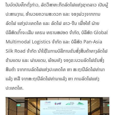
ໃນບົດບັນທຶກດັ່ງກ່າວ, ລັດວິສາຫະກິດລົດໄຟແຫ່ງຊາດລາວ ເປັນຜູ້
ປະສານງານ, ອຳນວຍຄວາມສະດວກ ແລະ ຈອງພ່ວງຈາກການ
ລົດໄຟ ແຫ່ງປະເທດໄທ ແລະ ລົດໄຟ ລາວ-ຈີນ ເພື່ອໃຫ້ ຝ່າຍ
ບໍລິສັດເກົ້າຈະເລີນ ເທຣນ ທຣານສປອດ ຈຳກັດ, ບໍລິສັດ Global
Multimodal Logistics ຈຳກັດ ແລະ ບໍລິສັດ Pan-Asia
Silk Road ຈຳກັດ ນໍາໃຊ້ໃນການບໍລິການຂົນສົ່ງສິນຄ້າທາງລົດໄຟ
ຂ້າມແດນ ແລະ ຜ່ານແດນ, ພ້ອມທັງ ຈອງຂະບວນລົດໄຟຂົນສົ່ງ
ສິນຄ້າ ຈາກການລົດໄຟແຫ່ງປະເທດໄທ ຫາ ສະຖານີລົດໄຟທ່ານາ
ແລ້ງ ຫລື ຈາກສະຖານີລົດໄຟທ່ານາແລ້ງ ຫາ ການລົດໄຟແຫ່ງ
ປະເທດໄທ.