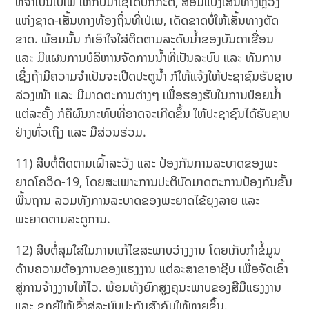
ທີ່ຈໍາເປັນເປ່ເພ ໃຫ້ກັບມາໃຊ້ໄດ້ປົກກະຕິ, ສ້ອມແປງເສັ້ນທາງຫຼວງ
ແຫ່ງຊາດ-ເສັ້ນທາງທ້ອງຖິ່ນທີ່ເປ່ເພ, ເດັດຂາດບໍ່ໃຫ້ເສັ້ນທາງຕັດ
ຂາດ. ພ້ອມນັ້ນ ກໍເອົາໃຈໃສ່ຕິດຕາມລະດັບນໍ້າຂອງບັນດາເຂື່ອນ
ແລະ ມີແຜນການບໍລິຫານຈັດການນໍ້າທີ່ເປັນລະບົບ ແລະ ທັນການ
ເຊິ່ງຖ້າມີຄວາມຈໍາເປັນຈະເປີດປະຕູນໍ້າ ກໍໃຫ້ແຈ້ງໃຫ້ປະຊາຊົນຮັບຊາບ
ລ່ວງໜ້າ ແລະ ມີມາດຕະການຕ່າງໆ ເພື່ອຮອງຮັບໃນການປ່ອຍນໍ້າ
ແຕ່ລະຄັ້ງ ກໍຄືຜົນກະທົບທີ່ອາດຈະເກີດຂຶ້ນ ໃຫ້ປະຊາຊົນໄດ້ຮັບຊາບ
ຢ່າງທົ່ວເຖິງ ແລະ ມີສ່ວນຮ່ວມ.
11) ສືບຕໍ່ຕິດຕາມເຝົ້າລະວັງ ແລະ ປ້ອງກັນການລະບາດຂອງພະ
ຍາດໂຄວິດ-19, ໂດຍສະເພາະການປະຕິບັດມາດຕະການປ້ອງກັນຂັ້ນ
ພື້ນຖານ ລວມທັງການລະບາດຂອງພະຍາດໄຂ້ຍຸງລາຍ ແລະ
ພະຍາດຕາມລະດູການ.
12) ສືບຕໍ່ສຸມໃສ່ໃນການແກ້ໄຂສະພາບວ່າງງານ ໂດຍເກັບກໍາຂໍ້ມູນ
ດ້ານຄວາມຕ້ອງການຂອງແຮງງານ ແຕ່ລະສາຂາອາຊີບ ເພື່ອຈັດເຂົ້າ
ສູ່ການຈ້າງງານໃຫ້ໄວ. ພ້ອມທັງຍົກສູງຄຸນະພາບຂອງສີມືແຮງງານ
ແລະ ຊຸກຍູ້ໃຫ້ເຂົົ້າສູ່ລະບົບປະກັນສັງຄົມໃຫ້ຫຼາຍຂຶ້ນ.