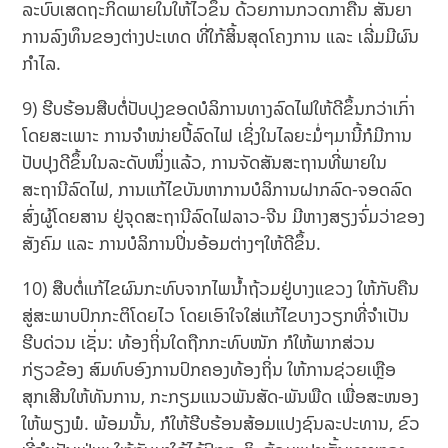
ລະບົບເສດຖະກິດພາຍໃນໃຫ້ໄວຂຶ້ນ ດ້ວຍການກວດກາຄືນ ສັນຍາ
ການລົງທຶນຂອງຕ່າງປະເທດ ທີ່ໃກ້ສິ້ນສຸດໂຄງການ ແລະ ເລີ່ມມີຜົນ
ກໍາໄລ.
9) ຮີບຮ້ອນສືບຕໍ່ປັບປຸງຂອດບໍລິການທາງລົດໄຟໃຫ້ດີຂຶ້ນກວ່າເກົ່າ
ໂດຍສະເພາະ ການຈໍາໜ່າຍປີ້ລົດໄຟ ເຊິ່ງໃນໄລຍະມໍ່ໆມານີ້ກໍມີການ
ປັບປຸງດີຂຶ້ນໃນລະດັບໜຶ່ງແລ້ວ, ການຈັດສັນສະຖານທີ່ພາຍໃນ
ສະຖານີລົດໄຟ, ການແກ້ໄຂບັນຫາການບໍລິການຝາກລົດ-ຈອດລົດ
ສົ່ງຜູ້ໂດຍສານ ຢູ່ຈຸດສະຖານີລົດໄຟລາວ-ຈີນ ມີຫາງສຽງຈົ່ມວ່າຂອງ
ສັງຄົມ ແລະ ການບໍລິການປິ່ນອ້ອມຕ່າງໆໃຫ້ດີຂຶ້ນ.
10) ສືບຕໍ່ແກ້ໄຂຜົນກະທົບຈາກໄພນໍ້າຖ້ວມຢູ່ບາງແຂວງ ໃຫ້ກັບຄືນ
ສູ່ສະພາບປົກກະຕິໂດຍໄວ ໂດຍເອົາໃຈໃສ່ແກ້ໄຂບາງວຽກທີ່ຈໍາເປັນ
ຮີບດ່ວນ ເຊັ່ນ: ທ້ອງຖິ່ນໃດຖືກກະທົບໜັກ ກໍໃຫ້ພາກສ່ວນ
ກ່ຽວຂ້ອງ ສົມທົບອົງການປົກຄອງທ້ອງຖິ່ນ ໃຫ້ການຊ່ວຍເຫຼືອ
ສຸກເສີນໃຫ້ທັນການ, ກະກຽມແນວພັນສັດ-ພັນພືດ ເພື່ອສະໜອງ
ໃຫ້ພຽງພໍ. ພ້ອມນັ້ນ, ກໍໃຫ້ຮີບຮ້ອນສ້ອມແປງຊົນລະປະທານ, ຂົວ