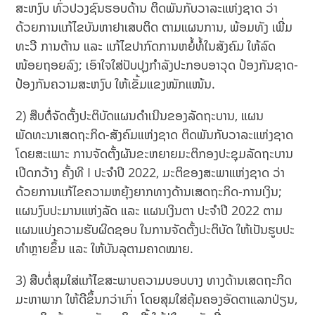
ສະຫງົບ ທົ່ວປວງຊົນຮອບດ້ານ ຕິດພັນກັບວາລະແຫ່ງຊາດ ວ່າ
ດ້ວຍການແກ້ໄຂບັນຫາຢາເສບຕິດ ຕາມແຜນການ, ພ້ອມທັງ ເພີ່ມ
ທະວີ ການຕ້ານ ແລະ ແກ້ໄຂປາກົດການຫຍໍ້ທໍ້ໃນສັງຄົມ ໃຫ້ລົດ
ໜ້ອຍຖອຍລົງ; ເອົາໃຈໃສ່ປັບປຸງກໍາລັງປະກອບອາວຸດ ປ້ອງກັນຊາດ-
ປ້ອງກັນຄວາມສະຫງົບ ໃຫ້ເຂັ້ມແຂງໜັກແໜ້ນ.
2) ສືບຕໍໍ່ໍຈັດຕັ້ງປະຕິບັດແຜນດໍາເນີນຂອງລັດຖະບານ, ແຜນ
ພັດທະນາເສດຖະກິດ-ສັງຄົມແຫ່ງຊາດ ຕິດພັນກັບວາລະແຫ່ງຊາດ
ໂດຍສະເພາະ ການຈັດຕັ້ງຜັນຂະຫຍາຍມະຕິກອງປະຊຸມລັດຖະບານ
ເປີດກວ້າງ ຄັ້ງທີ I ປະຈໍາປີ 2022, ມະຕິຂອງສະພາແຫ່ງຊາດ ວ່າ
ດ້ວຍການແກ້ໄຂຄວາມຫຍຸ້ງຍາກທາງດ້ານເສດຖະກິດ-ການເງິນ;
ແຜນງົບປະມານແຫ່ງລັດ ແລະ ແຜນເງິນຕາ ປະຈຳປີ 2022 ຕາມ
ແຜນແບ່ງຄວາມຮັບຜິດຊອບ ໃນການຈັດຕັ້ງປະຕິບັດ ໃຫ້ເປັນຮູບປະ
ທໍາຫຼາຍຂຶ້ນ ແລະ ໃຫ້ບັນລຸຕາມຄາດໝາຍ.
3) ສືບຕໍ່ສຸມໃສ່ແກ້ໄຂສະພາບຄວາມບອບບາງ ທາງດ້ານເສດຖະກິດ
ມະຫາພາກ ໃຫ້ດີຂຶ້ນກວ່າເກົ່າ ໂດຍສຸມໃສ່ຄຸ້ມຄອງອັດຕາແລກປ່ຽນ,