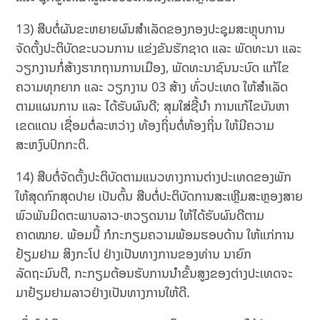
13) ສືບຕໍ່ຜັນຂະຫຍາຍຜົນສໍາເລັດຂອງກອງປະຊຸມສະຫຼຸບການ
ຈັດຕັ້ງປະຕິບັດຂະບວນການ ແຂ່ງຂັນຮັກຊາດ ແລະ ພັດທະນາ ແລະ
ວຽກງານກໍ່ສ້າງຮາກຖານການເມືອງ, ພັດທະນາຊົນນະບົດ ແກ້ໄຂ
ຄວາມທຸກຍາກ ແລະ ວຽກງານ 03 ສ້າງ ທົ່ວປະເທດ ໃຫ້ສໍາເລັດ
ຕາມແຜນການ ແລະ ໄດ້ຮັບຜົນດີ; ສຸມໃສ່ຊີ້ນໍາ ການແກ້ໄຂບັນຫາ
ເຂດແດນ ເຊື່ອມຕໍ່ລະຫວ່າງ ທ້ອງຖິ່ນຕໍ່ທ້ອງຖິ່ນ ໃຫ້ມີຄວາມ
ສະຫງົບປົກກະຕິ.
14) ສືບຕໍ່ຈັດຕັ້ງປະຕິບັດຕາມແນວທາງການຕ່າງປະເທດຂອງພັກ
ໃຫ້ສຸດກົກສຸດປາຍ ເປັນຕົ້ນ ສືບຕໍ່ປະຕິບັດການສະເຫຼີມສະຫຼອງສາຍ
ພົວພັນມິດຕະພາບລາວ-ຫວຽດນາມ ໃຫ້ໄດ້ຮັບຜົນດີຕາມ
ຄາດໝາຍ. ພ້ອມນີ້ ກໍກະກຽມຄວາມພ້ອມຮອບດ້ານ ໃຫ້ແກ່ການ
ຢ້ຽມຢາມ ສິງກະໂປ ຢ່າງເປັນທາງການຂອງທ່ານ ນາຍົກ
ລັດຖະມົນຕີ, ກະກຽມຕ້ອນຮັບການນຳຂັ້ນສູງຂອງຕ່າງປະເທດຈະ
ມາຢ້ຽມຢາມລາວຢ່າງເປັນທາງການໃຫ້ດີ.