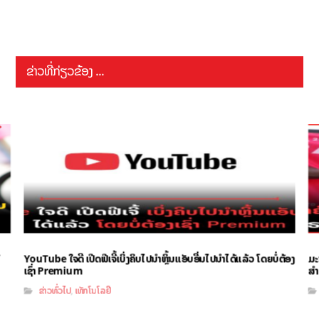
ຂ່າວທີ່ກ່ຽວຂ້ອງ ...
YouTube ໃຈດີ ເປີດຟີເຈີ້ເບິ່ງຄິບໄປນຳຫຼິ້ນແອັບອື່ນໄປນຳໄດ້ແລ້ວ ໂດຍບໍ່ຕ້ອງ
ມະ
ເຊົ່າ Premium
ສຳ
ຂ່າວທົ່ວໄປ
ເທັກໂນໂລຢີ
,