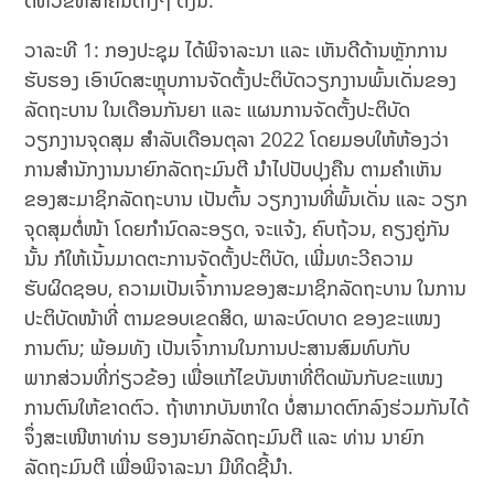
ຕໍ່ຫົວຂໍ້ທີ່ສໍາຄັນຕ່າງໆ ດັ່ງນີ້:
ວາລະທີ 1: ກອງປະຊຸມ ໄດ້ພິຈາລະນາ ແລະ ເຫັນດີດ້ານຫຼັກການ
ຮັບຮອງ ເອົາບົດສະຫຼຸບການຈັດຕັ້ງປະຕິບັດວຽກງານພົ້ນເດັ່ນຂອງ
ລັດຖະບານ ໃນເດືອນກັນຍາ ແລະ ແຜນການຈັດຕັ້ງປະຕິບັດ
ວຽກງານຈຸດສຸມ ສຳລັບເດືອນຕຸລາ 2022 ໂດຍມອບໃຫ້ຫ້ອງວ່າ
ການສຳນັກງານນາຍົກລັດຖະມົນຕີ ນຳໄປປັບປຸງຄືນ ຕາມຄຳເຫັນ
ຂອງສະມາຊິກລັດຖະບານ ເປັນຕົ້ນ ວຽກງານທີ່ພົ້ນເດັ່ນ ແລະ ວຽກ
ຈຸດສຸມຕໍ່ໜ້າ ໂດຍກໍານົດລະອຽດ, ຈະແຈ້ງ, ຄົບຖ້ວນ, ຄຽງຄູ່ກັນ
ນັ້ນ ກໍໃຫ້ເນັ້ນມາດຕະການຈັດຕັ້ງປະຕິບັດ, ເພີ່ມທະວີຄວາມ
ຮັບຜິດຊອບ, ຄວາມເປັນເຈົ້າການຂອງສະມາຊິກລັດຖະບານ ໃນການ
ປະຕິບັດໜ້າທີ່ ຕາມຂອບເຂດສິດ, ພາລະບົດບາດ ຂອງຂະແໜງ
ການຕົນ; ພ້ອມທັງ ເປັນເຈົ້າການໃນການປະສານສົມທົບກັບ
ພາກສ່ວນທີ່ກ່ຽວຂ້ອງ ເພື່ອແກ້ໄຂບັນຫາທີ່ຕິດພັນກັບຂະແໜງ
ການຕົນໃຫ້ຂາດຕົວ. ຖ້າຫາກບັນຫາໃດ ບໍ່ສາມາດຕົກລົງຮ່ວມກັນໄດ້
ຈຶ່ງສະເໜີຫາທ່ານ ຮອງນາຍົກລັດຖະມົນຕີ ແລະ ທ່ານ ນາຍົກ
ລັດຖະມົນຕີ ເພື່ອພິຈາລະນາ ມີທິດຊີ້ນໍາ.