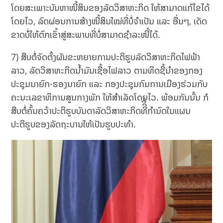
ໂດຍສະເພາະບັນຫາໜີ້ສິນຂອງລັດວິສາຫະກິດ ໃຫ້ສາມາດແກ້ໄຂໄດ້
ໂດຍໄວ, ລົດຜ່ອນການສ້າງໜີ້ສິນໃໝ່ທີ່ບໍ່ຈໍາເປັນ ແລະ ອື່ນໆ, ເດັດ
ຂາດບໍ່ໃຫ້ຕົກເຂົ້າສູ່ສະພາບທີ່ບໍ່ສາມາດຊໍາລະໜີ້ໄດ້.
7) ສືບຕໍ່ຈັດຕັ້ງຜັນຂະຫຍາຍການປະຕິຮູບລັດວິສາຫະກິດໄຟຟ້າ
ລາວ, ລັດວິສາຫະກິດນໍ້າມັນເຊື້ອໄຟລາວ ຕາມທິດຊີ້ນຳຂອງກອງ
ປະຊຸມນາຍົກ-ຮອງນາຍົກ ແລະ ກອງປະຊຸມກົມການເມືອງຮ່ວມກັບ
ຄະນະເລຂາທິການສູນກາງພັກ ໃຫ້ສຳເລັດໂດຍໄວ. ພ້ອມກັນນັ້ນ ກໍ
ສືບຕໍ່ຄົ້ນຄວ້າປະຕິຮູບບັນດາລັດວິສາຫະກິດທີີີ່ກໍານົດໃນແຜນ
ປະຕິຮູບຂອງລັດຖະບານໃຫ້ເປັນຮູບປະທຳ.