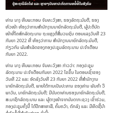
ທ່ານ ນາງ ທິບພະກອນ ຈັນທະວົງສາ, ຮອງລັດຖະມົນຕີ, ຮອງ
ຫົວໜ້າ ຫ້ອງວ່າການສຳນັກງານນາຍົກລັດຖະມົນຕີ, ຜູ້ປະຕິບັດ
ໜ້າທີ່ໂຄສົກລັດຖະບານ ຖະແຫຼງຕໍ່ສື່ມວນຊົນ ຕອນແລງວັນທີ 23
ກັນຍາ 2022 ທີ່ ຫ້ອງວ່າການ ສຳນັກງານນາຍົກລັດຖະມົນຕີ,
ກ່ຽວກັບ ຜົນສໍາເລັດຂອງກອງປະຊຸມລັດຖະບານ ປະຈໍາເດືອນ
ກັນຍາ 2022.
ທ່ານ ນາງ ທິບພະກອນ ຈັນທະວົງສາ ກ່າວວ່າ: ກອງປະຊຸມ
ລັດຖະບານ ປະຈໍາເດືອນກັນຍາ 2022 ໄຂຂຶ້ນ ໃນຕອນເຊົ້າຂອງ
ວັນທີ 22 ແລະ ອັດລົງວັນທີ 23 ກັນຍາ 2022 ທີ່ສຳນັກງານ
ນາຍົກລັດຖະມົນຕີ, ພາຍໃຕ້ການເປັນປະທານ ຂອງທ່ານ ພັນຄຳ ວິ
ພາວັນ, ນາຍົກລັດຖະມົນຕີ; ມີບັນດາທ່ານຮອງນາຍົກລັດຖະມົນຕີ,
ສະມາຊິກລັດຖະບານ ແລະ ຜູ້ຕາງໜ້າຈາກບັນດາກະຊວງ ເຂົ້າຮ່ວມ,
ກອງປະຊຸມຄັ້ງນີ້ ໄດ້ປຶກສາຫາລື, ຄົ້ນຄວ້າ, ຕົກລົງ ແລະ ມີທິດຊີ້ນຳ