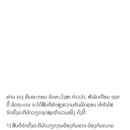
ທ່ານ ນາງ ທິບພະກອນ ຈັນທະວົງສາ ກ່າວວ່າ: ສໍາລັບເດືອນ ຕຸລາ
ນີ້ ລັດຖະບານ ຈະໄດ້ສືບຕໍ່ຍົກສູງຄວາມຮັບຜິດຊອບ ເອົາໃຈໃສ່
ຈັດຕັ້ງປະຕິບັດວຽກຈຸດສຸມຈໍານວນໜຶ່ງ ດັ່ງນີ້:
1) ສືບຕໍ່ຈັດຕັ້ງປະຕິບັດວຽກງານປ້ອງກັນຊາດ-ປ້ອງກັນຄວາມ