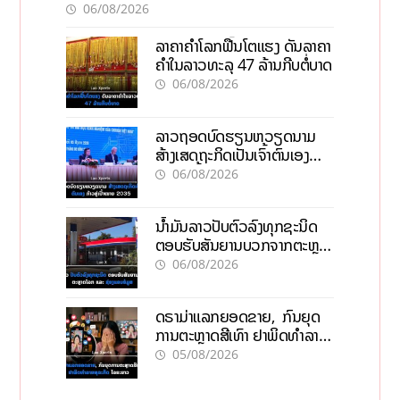
06/08/2026
ລາຄາຄຳໂລກຟື້ນໂຕແຮງ ດັນລາຄາ
ຄຳໃນລາວທະລຸ 47 ລ້ານກີບຕໍ່ບາດ
06/08/2026
ລາວຖອດບົດຮຽນຫວຽດນາມ
ສ້າງເສດຖະກິດເປັນເຈົ້າຕົນເອງ
ກ້າວສູ່ເປົ້າໝາຍ 2035
06/08/2026
ນໍ້າມັນລາວປັບຕົວລົງທຸກຊະນິດ
ຕອບຮັບສັນຍານບວກຈາກຕະຫຼາດ
ໂລກ ແລະ ຊ່ອງແຄບຮໍມູສ
06/08/2026
ດຣາມ່າແລກຍອດຂາຍ, ກົນຍຸດ
ການຕະຫຼາດສີເທົາ ຢາພິດທຳລາຍ
ທຸລະກິດ ໄລຍະຍາວ
05/08/2026