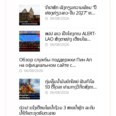
ຈຳປາສັກ ເລັ່ງກຽມຄວາມພ້ອມ “ປີ
ທ່ອງທ່ຽວລາວ-ຈີນ 2027” ຫວັງ
ກະຕຸ້ນເສດຖະກິດທ້ອງຖິ່ນ
06/08/2026
ສປປ ລາວ ເປີດໂຄງການ ALERT-
LAO ສ້າງຕາໜ່າງ ເຕືອນໄພ
ພະຍາດລະບາດທົ່ວປະເທດ
06/08/2026
Обзор службы поддержки Пин Ап
на официальном сайте с
актуальной информацией
06/08/2026
ກຸ່ມທຶນນ້ຳມັນຍັກໃຫຍ່ ຟັນກຳໄລ
93 ຕື້ໂດລາ ທ່າມກາງວິກິດສົງຄາມ
ລາຄານໍ້າມັນແພງ
06/08/2026
ດ່ວນ! ແຈ້ງເຕືອນໄພນໍ້າຖ້ວມ 3 ສາຍນໍ້າຫຼັກ ລະດັບ
ນໍ້າໃກ້ແຕະຈຸດອັນຕະລາຍ