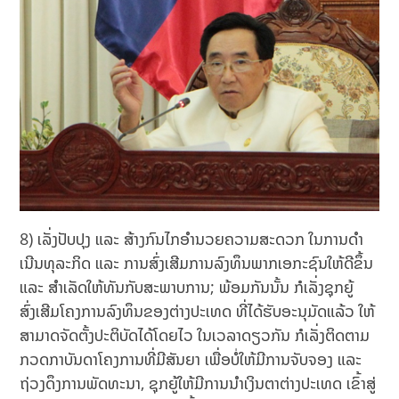
8) ເລັ່ງປັບປຸງ ແລະ ສ້າງກົນໄກອໍານວຍຄວາມສະດວກ ໃນການດໍາ
ເນີນທຸລະກິດ ແລະ ການສົ່ງເສີມການລົງທຶນພາກເອກະຊົນໃຫ້ດີຂຶ້ນ
ແລະ ສໍາເລັດໃຫ້ທັນກັບສະພາບການ; ພ້ອມກັນນັ້ນ ກໍເລັ່ງຊຸກຍູ້
ສົ່ງເສີມໂຄງການລົງທຶນຂອງຕ່າງປະເທດ ທີ່ໄດ້ຮັບອະນຸມັດແລ້ວ ໃຫ້
ສາມາດຈັດຕັ້ງປະຕິບັດໄດ້ໂດຍໄວ ໃນເວລາດຽວກັນ ກໍເລັ່ງຕິດຕາມ
ກວດກາບັນດາໂຄງການທີ່ມີສັນຍາ ເພື່ອບໍ່ໃຫ້ມີການຈັບຈອງ ແລະ
ຖ່ວງດຶງການພັດທະນາ, ຊຸກຍູ້ໃຫ້ມີການນໍາເງິນຕາຕ່າງປະເທດ ເຂົ້າສູ່