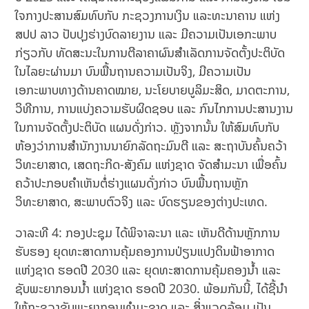
ໃຈກາງປະສານສົມທົບກັບ ກະຊວງການເງິນ ແລະທະນາຄານ ແຫ່ງ
ສປປ ລາວ ປັບປຸງຮ່າງບົດລາຍງານ ແລະ ມີຄວາມເປັນເອກະພາບ
ກ່ຽວກັບ ທັດສະນະໃນການຕີລາຄາຜົນສຳເລັດການຈັດຕັ້ງປະຕິບັດ
ໃນໄລຍະຜ່ານມາ ບົນພື້ນຖານຄວາມເປັນຈິງ, ມີຄວາມເປັນ
ເອກະພາບທາງດ້ານຄາດໝາຍ, ນະໂຍບາຍບູລິມະສິດ, ມາດຕະການ,
ວິທີການ, ການແບ່ງຄວາມຮັບຜິດຊອບ ແລະ ກົນໄກການປະສານງານ
ໃນການຈັດຕັ້ງປະຕິບັດ ແຜນດັ່ງກ່າວ. ຫຼັງຈາກນັ້ນ ໃຫ້ສົມທົບກັບ
ຫ້ອງວ່າການສຳນັກງານນາຍົກລັດຖະມົນຕີ ແລະ ສະຖາບັນຄົ້ນຄວ້າ
ວິທະຍາສາດ, ເສດຖະກິດ-ສັງຄົມ ແຫ່ງຊາດ ຈັດສຳມະນາ ເພື່ອຄົ້ນ
ຄວ້າປະກອບຄຳເຫັນຕໍ່ຮ່າງແຜນດັ່ງກ່າວ ບົນພື້ນຖານຫຼັກ
ວິທະຍາສາດ, ສະພາບຕົວຈິງ ແລະ ບົດຮຽນຂອງຕ່າງປະເທດ.
ວາລະທີ 4: ກອງປະຊຸມ ໄດ້ພິຈາລະນາ ແລະ ເຫັນດີດ້ານຫຼັກການ
ຮັບຮອງ ຍຸດທະສາດການຄຸ້ມຄອງການປ່ຽນແປງດິນຟ້າອາກາດ
ແຫ່ງຊາດ ຮອດປີ 2030 ແລະ ຍຸດທະສາດການຄຸ້ມຄອງນໍ້າ ແລະ
ຊັບພະຍາກອນນໍ້າ ແຫ່ງຊາດ ຮອດປີ 2030. ພ້ອມກັນນີ້, ໄດ້ຊີ້ນໍາ
ໃຫ້ກະຊວງຊັບພະຍາກອນທຳມະຊາດ ແລະ ສິ່ງແວດລ້ອມ ເປັນ