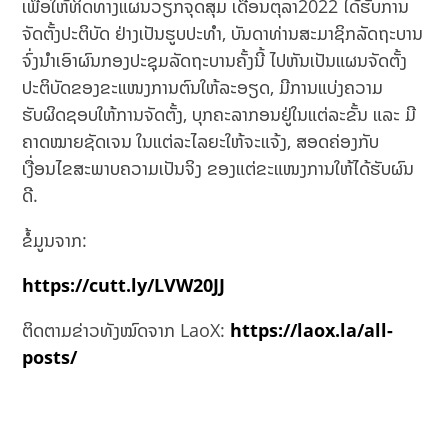
ເພື່ອໃຫ້ທິດທາງແຜນວຽກຈຸດສຸມ ເດືອນຕຸລາ2022 ໄດ້ຮັບການ
ຈັດຕັ້ງປະຕິບັດ ຢ່າງເປັນຮູບປະທໍາ, ບັນດາທ່ານສະມາຊິກລັດຖະບານ
ຈົ່ງນໍາເອົາຜົນກອງປະຊຸມລັດຖະບານຄັ້ງນີ້ ໄປຫັນເປັນແຜນຈັດຕັ້ງ
ປະຕິບັດຂອງຂະແໜງການຕົນໃຫ້ລະອຽດ, ມີການແບ່ງຄວາມ
ຮັບຜິດຊອບໃຫ້ການຈັດຕັ້ງ, ບຸກຄະລາກອນຢູ່ໃນແຕ່ລະຂັ້ນ ແລະ ມີ
ຄາດໝາຍຊັດເຈນ ໃນແຕ່ລະໄລຍະໃຫ້ຈະແຈ້ງ, ສອດຄ່ອງກັບ
ເງື່ອນໄຂສະພາບຄວາມເປັນຈິງ ຂອງແຕ່ຂະແໜງການໃຫ້ໄດ້ຮັບຜົນ
ດີ.
ຂໍ້ມູນຈາກ:
https://cutt.ly/LVW20JJ
ຕິດຕາມຂ່າວທັງໝົດຈາກ LaoX:
https://laox.la/all-
posts/