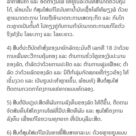
ລາຄາສິນຄ້າ ແລະ ອັດຕາເງິນເຟີ້ ໃຫ້ຢູ່ໃນລະດັບທີ່ສາມາດຄວບຄຸມ
ໄດ້, ພ້ອມນັ້ນ ກໍສຸມໃສ່ແກ້ໄຂບັນຫານໍ້າມັນເຊື້ອໄຟໃຫ້ພຽງພໍ ດ້ວຍ
ຫຼາຍມາດຕະການ ໂດຍຖືເອົາມາດຕະການເສດຖະກິດ ແລະ ກົນໄກ
ຕະຫຼາດເປັນຕົົ້ນຕໍ ໄປຄຽງຄູ່ກັບການກໍານົດມາດຕະການແກ້ໄຂຕົວ
ຈິງທັງໃນ ໄລຍະກາງ ແລະ ໄລຍະຍາວ.
4) ສືບຕໍ່ປະຕິບັດຄໍາສັ່ງຂອງນາຍົກລັດຖະມົນຕີ ເລກທີ 18 ວ່າດ້ວຍ
ການເພີ່ມທະວີການຄຸ້ມຄອງ ແລະ ຕ້ານການຮົ່ວໄຫຼຂອງງົບປະມານ
ຂອງລັດ, ດໍາລັດວ່າດ້ວຍການປະຢັດ ແລະ ຕ້ານການຟູມເຟືອຍ; ດໍາ
ລັດ ວ່າດ້ວຍລົດຂອງລັດ ແລະ ນິຕິກໍາລຸ່ມກົດໝາຍທີ່ກ່ຽວຂ້ອງ ໃຫ້
ເຂັ້ມງວດ ແລະ ເປັນຮູບປະທໍາຫຼາຍຂຶ້ນ, ພ້ອມທັງ ສືບຕໍ່ສຸມໃສ່
ຕິດຕາມກວດກາໂຄງການແຮ່ທາດແບບທົດລອງ.
5) ສືບຕໍ່ປັບປຸງປະສິດທິຜົນການລົງທຶນຂອງລັດ ໃຫ້ດີຂຶ້ນ, ຕິດຕາມ
ຈັດສັນທຶນໃສ່ໂຄງການໃໝ່ທີ່ມີປະສິດທິຜົນ ແລະ ສຸມໃສ່ໂຄງການ
ລົງທຶນ ເພື່ອແກ້ໄຂຄວາມທຸກຍາກ ທີ່ເປັນບຸລິມະສິດ.
6) ສືບຕໍ່ສຸມໃສ່ແກ້ໄຂບັນຫາໜີ້ສິນສາທາລະນະ ດ້ວຍຫຼາຍຮູບແບບ