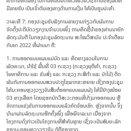
ແກ່ການທົດລອງ ໃນການຫັນບັນດາຫົວໜ່ວຍວິຊາການຂອງລັດທີ່
ມີລາຍຮັບ ເປັນເຈົ້າຕົນເອງທາງດ້ານການເງິນ ໃຫ້ເປັນຮູບປະທຳ.
ວາລະທີ 7: ກອງປະຊຸມຮັບຟັງການລາຍງານກ່ຽວກັບຜົນການ
ຈັດຕັ້ງປະຕິບັດວຽກງານຈໍານວນໜຶ່ງ ຕາມທິດຊີ້ນໍາຂອງທ່ານນາຍົກ
ລັດຖະມົນຕີ ໃນກອງປະຊຸມລັດຖະບານ ສະໄໝວິສາມັນ ປະຈໍາເດືອນ
ກັນຍາ 2022 ທີ່ຜ່ານມາ ຄື:
1. ການອອກແບບແຜນແມ່ບົດ ແລະ ທິດທາງລວມໃນການ
ພັດທະນາ, ນໍາໃຊ້ ພື້ນທີ່ 03 ກະຊວງ (ກະຊວງຍຸຕິທຳ, ກະຊວງ
ໂຍທາທິການ ແລະ ຂົນສົ່ງ ແລະ ກະຊວງ ກະສິກຳ ແລະ ປ່າໄມ້) ຕິດ
ພັນກັບການອອກແບບສວນປະຕູໄຊພາກຂະຫຍາຍ ເຊິ່ງກອງປະຊຸມ
ໃຫ້ນະຄອນຫຼວງວຽງຈັນສືບຕໍ່ອອກແບບແຜນຜັງ ໃຫ້ມີຢ່າງໜ້ອຍ
03 ທາງເລືອກ ໂດຍຊອກນັກວິສະວະກອນທີ່ເກັ່ງມາອອກແບບ ຫຼື
ຈັດການແຂ່ງຂັນການອອກແບບແລ້ວຄັດຈ້ອນເອົາ. ຫຼັງຈາກນັ້ນ ຈຶ່ງ
ນຳມາຜ່ານລັດຖະບານອີກຄັ້ງໜຶ່ງ ເພື່ອພິຈາລະນາ ເນື່ອງຈາກ
ໂຄງການດັ່ງກ່າວເປັນໂຄງການທີ່ສຳຄັນຫຼາຍ ເຊິ່ງຈະເປັນສັນຍະລັກ
ຂອງນະຄອນຫຼວງວຽງຈັນ ກໍຄືຂອງຊາດ.