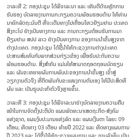
ວາລະທີ 2: ກອງປະຊຸມ ໄດ້ພິຈາລະນາ ແລະ ເຫັນດີດ້ານຫຼັກການ
ຮັບຮອງ ບົດລາຍງານການກະກຽມຄວາມພ້ອມຮອບດ້ານ ໃຫ້ທ່ານ
ນາຍົກລັດຖະມົນຕີ ທີ່ຈະເດີນທາງໄປເຄື່ອນໄຫວຢ້ຽມຢາມ ປະເທດ
ສິງກະໂປ ຢ່າງເປັນທາງການ ແລະ ການກະກຽມຕ້ອນຮັບການມາ
ຢ້ຽມຢາມ ສປປ ລາວ ຢ່າງເປັນທາງການ ຂອງການນຳຂັ້ນສູງຈາກ
ຕ່າງປະເທດ. ກອງປະຊຸມ ໄດ້ຊີ້ນໍາໃຫ້ກະຊວງການຕ່າງປະເທດ
ປະສານສົມທົບກັບພາກສ່ວນກ່ຽວຂ້ອງ ເພື່ອຮັບປະກັນຄວາມ
ພ້ອມຮອບດ້ານ. ສິ່ງສໍາຄັນ ແມ່ນໃຫ້ສາມາດຖອດຖອນບົດຮຽນ
ແລະ ຜັນຂະຫຍາຍຜົນການພົບປະຂອງການນໍາຂັ້ນສູງ ເຂົ້າສູ່
ວຽກງານຕົວຈິງ ທີ່ຕິດພັນກັບຂະແໜງການຕົນເອງ ໃຫ້ມີປະສິດທິ
ຜົນ ແລະ ເປັນຮູບປະທໍາຕົວຈິງຫຼາຍຂຶ້ນ.
ວາລະທີ 3: ກອງປະຊຸມ ໄດ້ພິຈາລະນາຮ່າງບົດລາຍງານຄວາມຄືບ
ໜ້າໃນການຈັດຕັ້ງປະຕິບັດ ແຜນພັດທະນາເສດຖະກິດ-ສັງຄົມ
ແຫ່ງຊາດ, ແຜນງົບປະມານແຫ່ງລັດ ແລະ ແຜນເງິນຕາ ໄລຍະ 09
ເດືອນ, ທິດທາງ 03 ເດືອນ ທ້າຍປີ 2022 ແລະ ທິດທາງແຜນການ
ປີ 2023 ແລະ ໄດ້ຊີ້ນໍາໃຫ້ກະຊວງແຜນການ ແລະ ການລົງທຶນ ເປັນ