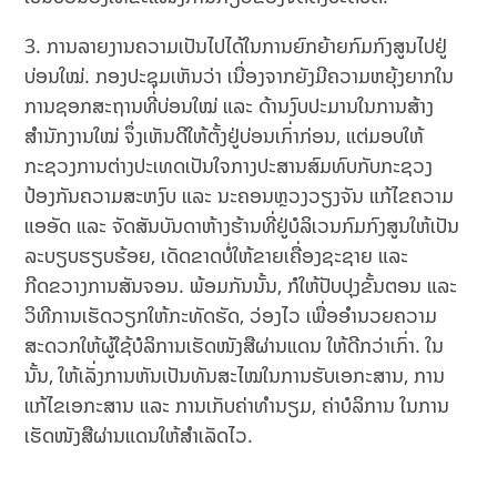
3. ການລາຍງານຄວາມເປັນໄປໄດ້ໃນການຍົກຍ້າຍກົມກົງສູນໄປຢູ່
ບ່ອນໃໝ່. ກອງປະຊຸມເຫັນວ່າ ເນື່ອງຈາກຍັງມີຄວາມຫຍຸ້ງຍາກໃນ
ການຊອກສະຖານທີ່ບ່ອນໃໝ່ ແລະ ດ້ານງົບປະມານໃນການສ້າງ
ສຳນັກງານໃໝ່ ຈຶ່ງເຫັນດີໃຫ້ຕັ້ງຢູ່ບ່ອນເກົ່າກ່ອນ, ແຕ່ມອບໃຫ້
ກະຊວງການຕ່າງປະເທດເປັນໃຈກາງປະສານສົມທົບກັບກະຊວງ
ປ້ອງກັນຄວາມສະຫງົບ ແລະ ນະຄອນຫຼວງວຽງຈັນ ແກ້ໄຂຄວາມ
ແອອັດ ແລະ ຈັດສັນບັນດາຫ້າງຮ້ານທີ່ຢູ່ບໍລິເວນກົມກົງສູນໃຫ້ເປັນ
ລະບຽບຮຽບຮ້ອຍ, ເດັດຂາດບໍ່ໃຫ້ຂາຍເຄື່ອງຊະຊາຍ ແລະ
ກີດຂວາງການສັນຈອນ. ພ້ອມກັນນັ້ນ, ກໍໃຫ້ປັບປຸງຂັ້ນຕອນ ແລະ
ວິທີການເຮັດວຽກໃຫ້ກະທັດຮັດ, ວ່ອງໄວ ເພື່ອອຳນວຍຄວາມ
ສະດວກໃຫ້ຜູ້ໃຊ້ບໍລິການເຮັດໜັງສືຜ່ານແດນ ໃຫ້ດີກວ່າເກົ່າ. ໃນ
ນັ້ນ, ໃຫ້ເລັ່ງການຫັນເປັນທັນສະໄໝໃນການຮັບເອກະສານ, ການ
ແກ້ໄຂເອກະສານ ແລະ ການເກັບຄ່າທຳນຽມ, ຄ່າບໍລິການ ໃນການ
ເຮັດໜັງສືຜ່ານແດນໃຫ້ສຳເລັດໄວ.