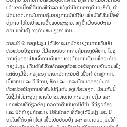
ແຈ້ງເຂດເນື້ອທີ່ດິນກະສິກໍາລວມທັງຄຳນິຍາມຂອງດິນກະສິກຳ, ກຳ
ນົດມາດຕະການໃນການຄຸ້ມຄອງການນໍາໃຊ້ດິນ ເພື່ອບໍ່ໃຫ້ຫັນເນື້ອທີ່
ດັ່ງກ່າວ ໄປໃນເປົ້າໝາຍອື່ນແບບຊະຊາຍ. ທັງນີ້ ເພື່ອຮັບປະກັນ
ຄວາມໝັ້ນຄົງທາງດ້ານສະບຽງອາຫານ.
ວາລະທີ 6: ກອງປະຊຸມ ໄດ້ພິຈາລະນາບົດລາຍງານການຫັນເອົາ
ຫົວໜ່ວຍວິຊາການ ທີ່ມີລາຍຮັບຈາກການຄຸ້ມຄອງບໍລິຫານ ໄປສູ່
ການຄຸ້ມຄອງເປັນເຈົ້າການຕົນເອງ ທາງດ້ານການເງິນ ເທື່ອລະກ້າວ.
ກອງປະຊຸມ ເຫັນດີໃຫ້ເຮັດທົດລອງຫົວໜ່ວຍວິຊາການຈຳນວນໜຶ່ງ
ແຕ່ຕ້ອງມີຂໍ້ຕົກລົງຂອງ ນາຍົກລັດຖະມົນຕີ ເພື່ອກຳນົດຫຼັກການ,
ເປົ້າໝາຍ ແລະ ວິທີການ, ສິດ ແລະ ພາລະບົດບາດຂອງບັນດາ
ຫົວໜ່ວຍວິຊາການທີ່ຫັນໄປກຸ້ມຕົນເອງໃຫ້ລະອຽດ. ພ້ອມກັນນີ້
ໄດ້ຊີ້ນໍາໃຫ້ກະຊວງ ພາຍໃນ ສົມທົບກັບ ກະຊວງການເງິນ ແລະ
ພາກສ່ວນທີ່ກ່ຽວຂ້ອງ ກວດກາຄືນບັນດານິຕິກໍາ ທີ່ກ່ຽວຂ້ອງ
ແລະ ນິຕິກຳລຸ່ມກົດໝາຍ ມີອັນໃດແດ່ ທີ່ຕ້ອງໄດ້ປັບປຸງ ແລະ ມີ
ອັນໃດທີ່ຕ້ອງສ້າງໃໝ່ ເພື່ອເປັນບ່ອນອີງ ແລະ ສາມາດຮອງຮັບໃຫ້