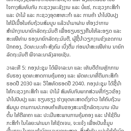
ໃຈກາງສົມທົບກັບ ກະຊວງພະລັງງານ ແລະ ບໍ່ແຮ່, ກະຊວງກະສິກຳ
ແລະ ປ່າໄມ້ ແລະ ກະຊວງອຸດສາຫະກຳ ແລະ ການຄ້າ ນຳໄປປັບປຸງ
ໃຫ້ມີເນື້ອໃນຄົບຖ້ວນສົມບູນ ແລ້ວນຳມາຜ່ານ ຫ້ອງວ່າການ
ສຳນັກງານນາຍົກລັດຖະມົນຕີ ເພື່ອຮຽບຮຽງຄືນໃຫ້ລະອຽດ ແລະ
ສະເໜີທ່ານ ຮອງນາຍົກລັດຖະມົນຕີ, ຜູ້ຊີ້ນຳວຽກງານຂົງເຂດການ
ປົກຄອງ, ວັດທະນະທຳ-ສັງຄົມ ເບິ່ງຕື່ມ ກ່ອນນໍາສະເໜີທ່ານ ນາຍົກ
ລັດຖະມົນຕີ ພິຈາລະນາລົງລາຍເຊັນ.
ວາລະທີ 5: ກອງປະຊຸມ ໄດ້ພິຈາລະນາ ແລະ ເຫັນດີດ້ານຫຼັກການ
ຮັບຮອງ ຍຸດທະສາດການຄຸ້ມຄອງ ແລະ ພັດທະນາທີ່ດິນກະສິກຳ
ຮອດປີ 2030 ແລະ ວິໄສທັດຮອດປີ 2040. ກອງປະຊຸມ ໄດ້ຊີ້ນໍາ
ໃຫ້ກະຊວງກະສິກຳ ແລະ ປ່າໄມ້ ສົມທົບກັບພາກສ່ວນທີ່ກ່ຽວຂ້ອງ
ນຳໄປປັບປຸງ ແລະ ຮຽບຮຽງ ຮ່າງຍຸດທະສາດດັ່ງກ່າວ ໃຫ້ຄົບຖ້ວນ
ສົມບູນ ຕາມການປະກອບຄຳເຫັນຂອງສະມາຊິກລັດຖະບານ ເປັນ
ຕົ້ນ ໃຫ້ຕີລາຄາ ແລະ ປະເມີນສະພາບການຄຸ້ມຄອງ ແລະ ນໍາໃຊ້ດິນ
ກະສິກໍາ ໃນໄລຍະຜ່ານມາ ໃຫ້ຊັດເຈນ, ຈະແຈ້ງ ເພື່ອເປັນຂໍ້ມູນ
ພື້ນຖານ ໃນການກໍານົດແຜນຍຸດທະສາດ. ສິ່ງສໍາຄັນ ແມ່ນໃຫ້ກໍານົດ