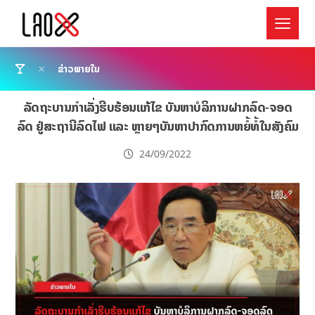
ຂ່າວພາຍໃນ
ລັດຖະບານກຳເລັ່ງຮີບຮ້ອນແກ້ໄຂ ບັນຫາບໍລິການຝາກລົດ-ຈອດ
ລົດ ຢູ່ສະຖານີລົດໄຟ ແລະ ຫຼາຍໆບັນຫາປາກົດການຫຍໍ້ທໍ້ໃນສັງຄົມ
24/09/2022