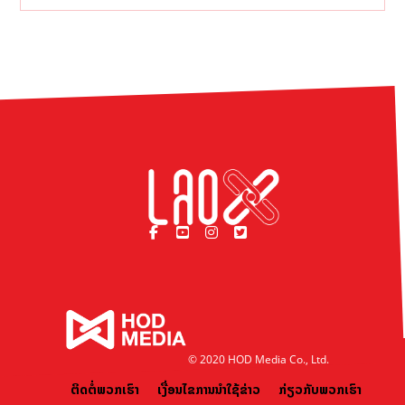
© 2020 HOD Media Co., Ltd.
ຕິດຕໍ່ພວກເຮົາ
ເງື່ອນໄຂການນຳໃຊ້ຂ່າວ
ກ່ຽວກັບພວກເຮົາ