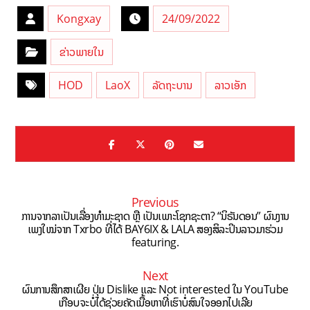
Kongxay
24/09/2022
ຂ່າວພາຍໃນ
HOD
LaoX
ລັດຖະບານ
ລາວເອັກ
Previous
ການຈາກລາເປັນເລື່ອງທຳມະຊາດ ຫຼື ເປັນເພາະໂຊກຊະຕາ? “ນິຣັນດອນ” ຜົນງານ
ເພງໃໝ່ຈາກ Txrbo ທີ່ໄດ້ BAY6IX & LALA ສອງສິລະປິນລາວມາຮ່ວມ
featuring.
Next
ຜົນການສຶກສາເຜີຍ ປຸ່ມ Dislike ແລະ Not interested ໃນ YouTube
ເກືອບຈະບໍ່ໄດ້ຊ່ວຍຄັດເນື້ອຫາທີ່ເຮົາບໍ່ສົນໃຈອອກໄປເລີຍ