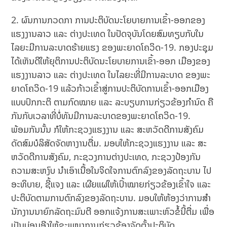
2. ຜົນການກວດກາ ການປະຕິບັດນະໂຍບາຍການເຂົ້າ-ອອກຂອງ
ແຮງງານລາວ ແລະ ຕ່າງປະເທດ ໃນປັດຈຸບັນໂດຍສົມທຽບກັບໃນ
ໄລຍະມີການລະບາດຮ້າຍແຮງ ຂອງພະຍາດໂຄວິດ-19. ກອງປະຊຸມ
ໄດ້ເຫັນດີໃຫ້ຍຸຕິການປະຕິບັດນະໂຍບາຍການເຂົ້າ-ອອກ ເມືອງຂອງ
ແຮງງານລາວ ແລະ ຕ່າງປະເທດ ໃນໄລຍະທີ່ມີການລະບາດ ຂອງພະ
ຍາດໂຄວິດ-19 ແລ້ວກ້າວເຂົ້າສູ່ການປະຕິບັດການເຂົ້າ-ອອກເມືອງ
ແບບປົກກະຕິ ຕາມກົດໝາຍ ແລະ ລະບຽບການກ່ຽວຂ້ອງກໍານົດ ຄື
ກັນກັບເວລາທີ່ບໍ່ທັນມີການລະບາດຂອງພະຍາດໂຄວິດ-19.
ພ້ອມກັນນັ້ນ ກໍໃຫ້ກະຊວງແຮງງານ ແລະ ສະຫວັດດີການສັງຄົມ
ດັດສົມບໍລິສັດຈັດຫາງານຕື່ມ. ມອບໃຫ້ກະຊວງແຮງງານ ແລະ ສະ
ຫວັດດີການສັງຄົມ, ກະຊວງການຕ່າງປະເທດ, ກະຊວງປ້ອງກັນ
ຄວາມສະຫງົບ ນຳເອົາເນື້ອໃນຈິດໃຈການຕົກລົງຂອງລັດຖະບານ ໄປ
ອະທິບາຍ, ຊີ້ແຈງ ແລະ ເຜີຍແຜ່ໃຫ້ເປົ້າໝາຍກ່ຽວຂ້ອງເຂົ້າໃຈ ແລະ
ປະຕິບັດຕາມການຕົກລົງຂອງລັດຖະບານ. ມອບໃຫ້ຫ້ອງວ່າການສໍາ
ນັກງານນາຍົກລັດຖະມົນຕີ ອອກແຈ້ງການສະເພາະຫົວຂໍ້ນີ້ຕື່ມ ເພື່ອ
ເປັນບ່ອນອີງໃຫ້ຂະແໜງການກ່ຽວຂ້ອງຈັດຕັ້ງປະຕິບັດ.