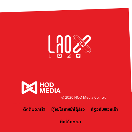
© 2020 HOD Media Co., Ltd.
ຕິດຕໍ່ພວກເຮົາ
ເງື່ອນໄຂການນຳໃຊ້ຂ່າວ
ກ່ຽວກັບພວກເຮົາ
ຕິດຕໍ່ໂຄສະນາ