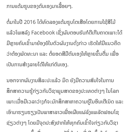
ການແຕ້ມຮູບຂອງຕົນເອງມາເລື້ອຍໆ.
ຕໍ່ມາໃນປີ 2016 ໄດ້ທົດລອງແຕ້ມຮູບໂຕເສືອໂດຍການໃຊ້ສີໄມ້
ແລ້ວໂພສລົງ Facebook ເຊິ່ງຜົນຕອບຮັບກໍດີເກີນຄາດເພາະໄດ້
ມີຫຼາຍຄົນເຂົ້າມາຍ້ອງຍໍໃນຕົວຜົນງານດັ່ງກ່າວ ເຮັດໃຫ້ມີແນວຄິດ
ວ່າຕ້ອງພັດທະນາ ແລະ ຕໍ່ຍອດສີມືຕົນເອງໃຫ້ຫຼາຍຂຶ້ນຕື່ມ ເພື່ອ
ເປັນການສ້າງລາຍໄດ້ໃຫ້ແກ່ຕົນເອງ.
ນອກຈາກຜົນງານສິລະປະແລ້ວ ມິດ ຍັງມີຄວາມສົນໃຈໃນການ
ສຶກສາຄວາມຮູ້ກ່ຽວກັບວິຊາພູມສາດຂອງປະເທດຕ່າງໆ ໃນໂລກ
ເພາະເມື່ອມີເວລາວ່າງກໍຈະມັກສຶກສາຫາຄວາມຮູ້ໃນອິນເຕີເນັດ ແລະ
ເອົາມາຮຽບຮຽງເປັນພາສາລາວເພື່ອເຜີຍແຜ່ລົງແພລັດຟອມໂຊ
ຊ່ຽວຕ່າງໆ ໂດຍມີຈຸດປະສົງຢາກໃຫ້ທຸກຄົນເຂົ້າໃຈກ່ຽວກັບວິຊາ