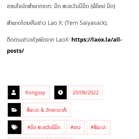
ຂອບໃຈບົດສຳພາດຈາກ: ມິດ ສະຫວັນນິມິດ (ພໍ່ໃຫຍ່ ມິດ)
ສໍາພາດໂດຍທີມຂ່າວ Lao X: (Tern Saiyasack).
ຕິດຕາມຂ່າວທັງໝົດຈາກ LaoX:
https://laox.la/all-
posts/
Kongxay
20/08/2022
ສິລະປະ & ວັດທະນະທຳ
#ມິດ ສະຫວັນນິມິດ
#ລາວ
#ສິລະປະ