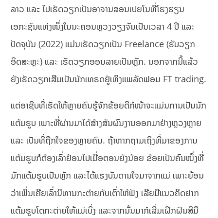
ລາວ ແລະ ໄປເຮັດວຽກເປັນອາຈານສອນເປຍໂນທີ່ໂຮງຮຽນ
ເອກະຊົນແຫ່ງໜຶ່ງໃນນະຄອນຫຼວງວຽງຈັນເປັນເວລາ 4 ປີ ແລະ
ປັດຈຸບັນ (2022) ແມ່ນເຮັດວຽກເປັນ Freelance (ຮັບວຽກ
ອິດສະຫຼະ) ແລະ ເຮັດວຽກອອນລາຍເປັນຫຼັກ. ນອກຈາກນີ້ແລ້ວ
ຍັງເຮັດວຽກເສີມເປັນນັກເທຣດຢູ່ເທິງແພລັດຟອມ FT trading.
ແຕ່ອາຊີບທີ່ເຮັດໃຫ້ຫຼາຍຄົນຮູ້ຈັກຂ້ອຍດີກໍໜ້າຈະແມ່ນການເປັນນັກ
ແຕ້ມຮູບ ເພາະທີ່ຜ່ານມາໄດ້ສ້າງສັນຜົນງານອອກມາຢ່າງຫຼວງຫຼາຍ
ແລະ ເປັນທີ່ຖືກໃຈຂອງຫຼາຍຄົນ. ຖ້າຫາກຖາມເຖິງທີ່ມາຂອງການ
ແຕ້ມຮູບກໍຕ້ອງເລົ່າຢ້ອນໄປເມື່ອຕອນຍັງນ້ອຍ ຂ້ອຍເປັນຄົນໜຶ່ງທີ່
ມັກແຕ້ມຮູບເປັນຫຼັກ ແລະໄດ້ແຮງບັນດານໃຈມາຈາກແມ່ ເພາະຍ້ອນ
ວ່າເພິ່ນເຄີຍເລົ່ານິທານກະຕ່າຍກັບເຕົ່າໃຫ້ຟັງ ເລີຍມີແນວຄິດຢາກ
ແຕ້ມຮູບໂຕກະຕ່າຍໃຫ້ແມ່ເບິ່ງ ແລະຈາກນັ້ນມາກໍເລີ່ມເຝິກຝົນສີມື