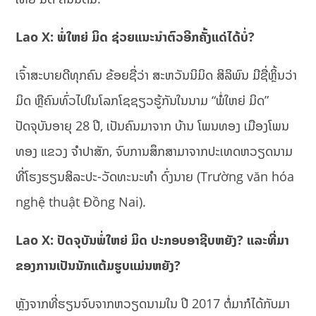
Lao X: ພໍ່ໃຫຍ່ ມິດ ຊ່ວຍແນະນໍາຕົວອີກຄັ້ງແດ່ໄດ້ບໍ່?
ເຈົ້າສະບາຍດີທຸກຄົນ ຂ້ອຍຊື່ວ່າ ສະຫວັນນິມິດ ສິລິພົນ ມີຊື່ຫຼິ້ນວ່າ
ມິດ ຫຼືຄົນທົ່ວໄປໃນໂລກໂຊຊຽວຮູ້ກັນໃນນາມ “ພໍ່ໃຫຍ່ ມິດ”
ປັດຈຸບັນອາຍຸ 28 ປີ, ເປັນຄົນມາຈາກ ບ້ານ ໂພນທອງ ເມືອງໂພນ
ທອງ ແຂວງ ຈໍາປາສັກ, ຈົບການສຶກສາມາຈາກປະເທດຫວຽດນາມ
ທີ່ໂຮງຮຽນສິລະປະ-ວັດທະນະທໍາ ດົ່ງນາຍ (Trường văn hóa
nghệ thuật Đồng Nai).
Lao X: ປັດຈຸບັນພໍ່ໃຫຍ່ ມິດ ປະກອບອາຊີບຫຍັງ? ແລະທີ່ມາ
ຂອງການເປັນນັກແຕ້ມຮູບແມ່ນຫຍັງ?
ຫຼັງຈາກທີ່ຮຽນຈົບຈາກຫວຽດນາມໃນ ປີ 2017 ຕໍ່ມາກໍໄດ້ກັບມາ