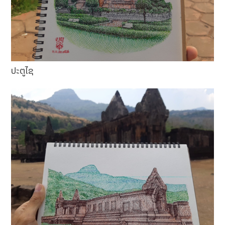
ປະຕູໄຊ