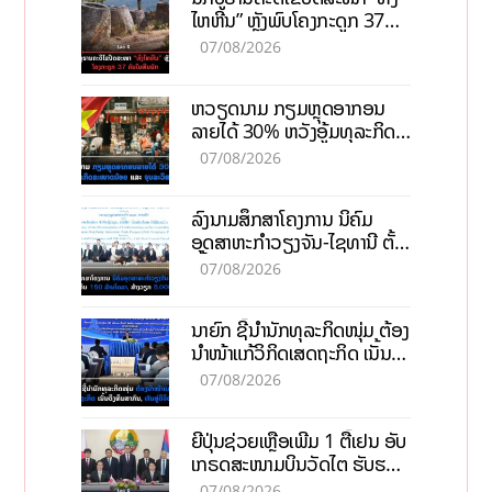
ໄຫຫີນ” ຫຼັງພົບໂຄງກະດູກ 37
ຄົນໃນຫີນຍັກ
07/08/2026
ຫວຽດນາມ ກຽມຫຼຸດອາກອນ
ລາຍໄດ້ 30% ຫວັງອູ້ມທຸລະກິດ
ຂະໜາດນ້ອຍ ແລະ ຈຸນລະ
07/08/2026
ວິສາຫະກິດ
ລົງນາມສຶກສາໂຄງການ ນິຄົມ
ອຸດສາຫະກຳວຽງຈັນ-ໄຊທານີ ຕັ້ງ
ເປົ້າດຶງທຶນ 150 ລ້ານໂດລາ, ສ້າງ
07/08/2026
ວຽກ 5.000 ຕຳແໜ່ງ
ນາຍົກ ຊີ້ນຳນັກທຸລະກິດໜຸ່ມ ຕ້ອງ
ນຳໜ້າແກ້ວິກິດເສດຖະກິດ ເນັ້ນດຶງ
ທຶນສາກົນ, ຫັນສູ່ດິຈິຕອນ
07/08/2026
ຍີ່ປຸ່ນຊ່ວຍເຫຼືອເພີ່ມ 1 ຕື້ເຢນ ອັບ
ເກຣດສະໜາມບິນວັດໄຕ ຮັບຮອງ
ການເຕີບໂຕ
07/08/2026