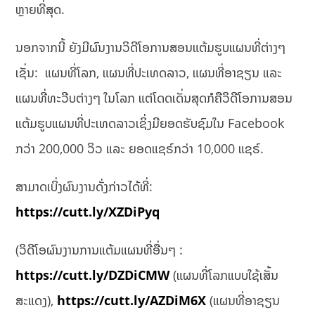
ຫຼາຍທີ່ສຸດ.
ນອກຈາກນີ້ ຍັງມີຜົນງານວິດີໂອການສອນແຕ້ມຮູບແຜນທີ່ຕ່າງໆ
ເຊັ່ນ: ແຜນທີ່ໂລກ, ແຜນທີ່ປະເທດລາວ, ແຜນທີ່ອາຊຽນ ແລະ
ແຜນທີ່ທະວີບຕ່າງໆ ໃນໂລກ ແຕ່ໂດດເດັ່ນສຸດກໍຄືວິດີໂອການສອນ
ແຕ້ມຮູບແຜນທີ່ປະເທດລາວເຊິ່ງມີຍອດຮັບຊົມໃນ Facebook
ກວ່າ 200,000 ວິວ ແລະ ຍອດແຊຣ໌ກວ່າ 10,000 ແຊຣ໌.
ສາມາດເບິ່ງຜົນງານດັ່ງກ່າວໄດ້ທີ່:
https://cutt.ly/XZDiPyq
(ວິດີໂອຜົນງານການແຕ້ມແຜນທີ່ອື່ນໆ :
https://cutt.ly/DZDiCMW
(ແຜນທີ່ໂລກແບບໃຊ້ເສັ້ນ
ສະແດງ),
https://cutt.ly/AZDiM6X
(ແຜນທີ່ອາຊຽນ