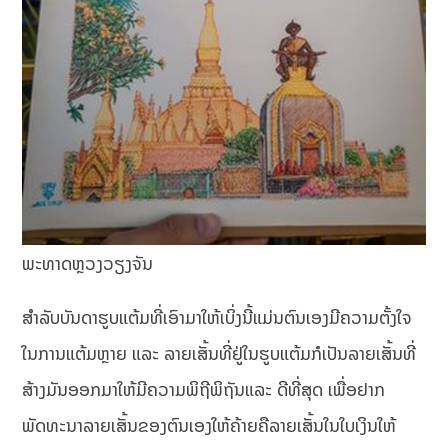
ພະທາດຫຼວງວຽງຈັນ
ສຳລັບບັນດາຮູບແຕ້ມທີ່ເອົາມາໃຫ້ເບິ່ງນີ້ແມ່ນຕົນເອງມີຄວາມຕັ້ງໃຈ
ໃນການແຕ້ມຫຼາຍ ແລະ ລາຍເສັ້ນທີ່ຢູ່ໃນຮູບແຕ້ມກໍເປັນລາຍເສັ້ນທີ່
ສ້າງມັນອອກມາໃຫ້ມີຄວາມພິຖີພິຖັນແລະ ດີທີ່ສຸດ ເພື່ອຢາກ
ພັດທະນາລາຍເສັ້ນຂອງຕົນເອງໃຫ້ຄ້າຍຄືລາຍເສັ້ນໃນໃບເງິນໃຫ້