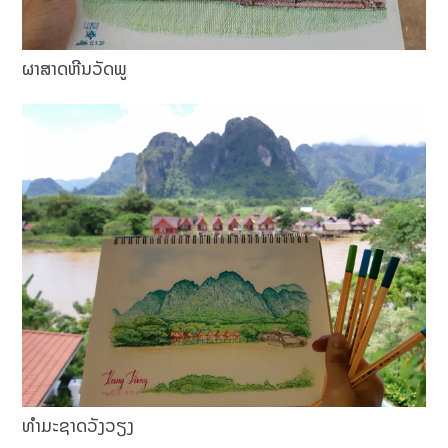
ຜາສາດຫີນວັດພູ
ທຳມະຊາດວັງວຽງ