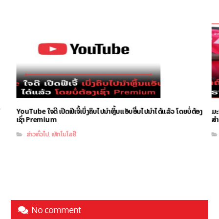
YouTube ໃຈດີ ເປີດຟີເຈີ້ເບິ່ງຄິບໄປນຳຫຼິ້ນແອັບອື່ນໄປນຳໄດ້ແລ້ວ ໂດຍບໍ່ຕ້ອງ
ມະ
ເຊົ່າ Premium
ສຳ
ຂ່າວທົ່ວໄປ
ເທັກໂນໂລຢີ
,
No comment