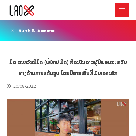
ສິລະປະ & ວັດທະນະທຳ
ມິດ ສະຫວັນນິມິດ (ພໍ່ໃຫຍ່ ມິດ) ສິລະປິນລາວຜູ້ມີພອນສະຫວັນ
ທາງດ້ານການແຕ້ມຮູບ ໂດຍມີລາຍເສັ້ນທີ່ເປັນເອກະລັກ
20/08/2022