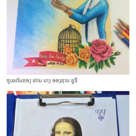
ຮູບແຕ້ມຂອງ ທ່ານ ນາງ ອອງຊານ ຊູຈີ