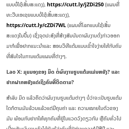
ແບບບໍ່ໃຊ້ເສັ້ນສະແດງ),
https://cutt.ly/jZDi250
(ແຜນທີ່
ທະວີບເອເຊຍແບບບໍ່ໃຊ້ເສັ້ນສະແດງ),
https://cutt.ly/cZDi7WL
(ແຜນທີ່ໂລກແບບໃຊ້ເສັ້ນ
ສະແດງໃນປຶ້ມ) ເຊິ່ງຈຸດປະສົງທີ່ສ້າງສັນບັນດາຜົນງານດັ່ງກ່າວອອກ
ມາກໍເພື່ອຢາກແນະນໍາແລະ ສອນວິທີແຕ້ມແບບເຂົ້າໃຈງ່າຍໃຫ້ກັບຄົນ
ທີ່ສົນໃຈໃນການແຕ້ມແຜນທີ່ຕ່າງໆ.
Lao X: ມຸມມອງຂອງ ມິດ ຕໍ່ຜົນງານຮູບແຕ້ມແມ່ນຫຍັງ? ແລະ
ຢາກຝາກຫຍັງແດ່ເຖິງຄົນທີ່ຕິດຕາມ?
ສໍາລັບ ມິດ ແລ້ວຄິດວ່າຜົນງານຮູບແຕ້ມຕ່າງໆ ບໍ່ວ່າຈະເປັນຮູບແຕ້ມ
ໃດກໍຕາມມັນລ້ວນແລ້ວແຕ່ມີຄຸນຄ່າ ແລະ ຄວາມໝາຍໃນຕົວຂອງ
ມັນ ພ້ອມກັບຢາກໃຫ້ທຸກຄົນທີ່ຢູ່ໃນແວດວົງດຽວກັນ ຫຼືຄົນທົ່ວໄປ
ເມື່ອເຫັນຜົນງານເຮົາໄດ້ຮັບຮູ້ວ່າຄົນທີ່ຢູ່ຕ່າງແຂວງກໍມີສືມື ແລະ