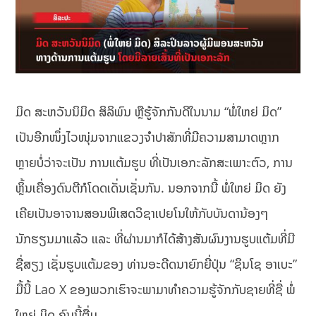
ມິດ ສະຫວັນນິມິດ ສິລິພົນ ຫຼືຮູ້ຈັກກັນດີໃນນາມ “ພໍ່ໃຫຍ່ ມິດ”
ເປັນອີກໜຶ່ງໄວໜຸ່ມຈາກແຂວງຈໍາປາສັກທີ່ມີຄວາມສາມາດຫຼາກ
ຫຼາຍບໍ່ວ່າຈະເປັນ ການແຕ້ມຮູບ ທີ່ເປັນເອກະລັກສະເພາະຕົວ, ການ
ຫຼິ້ນເຄື່ອງດົນຕີກໍໂດດເດັ່ນເຊັ່ນກັນ. ນອກຈາກນີ້ ພໍ່ໃຫຍ່ ມິດ ຍັງ
ເຄີຍເປັນອາຈານສອນພິເສດວິຊາເປຍໂນໃຫ້ກັບບັນດານ້ອງໆ
ນັກຮຽນມາແລ້ວ ແລະ ທີ່ຜ່ານມາກໍໄດ້ສ້າງສັນຜົນງານຮູບແຕ້ມທີ່ມີ
ຊື່ສຽງ ເຊັ່ນຮູບແຕ້ມຂອງ ທ່ານອະດີດນາຍົກຍີ່ປຸ່ນ “ຊິນໂຊ ອາເບະ”
ມື້ນີ້ Lao X ຂອງພວກເຮົາຈະພາມາທໍາຄວາມຮູ້ຈັກກັບຊາຍທີ່ຊື່ ພໍ່
ໃຫຍ່ ມິດ ຄົນນີ້ຕື່ມ.