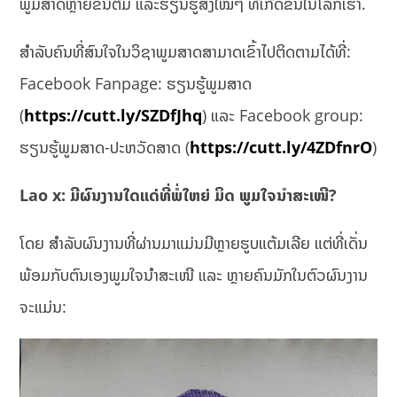
ພູມສາດຫຼາຍຂຶ້ນຕື່ມ ແລະຮຽນຮູ້ສິ່ງໃໝ່ໆ ທີ່ເກີດຂຶ້ນໃນໂລກເຮົາ.
ສຳລັບຄົນທີ່ສົນໃຈໃນວິຊາພູມສາດສາມາດເຂົ້າໄປຕິດຕາມໄດ້ທີ່:
Facebook Fanpage: ຮຽນຮູ້ພູມສາດ
(
https://cutt.ly/SZDfJhq
) ແລະ Facebook group:
ຮຽນຮູ້ພູມສາດ-ປະຫວັດສາດ (
https://cutt.ly/4ZDfnrO
)
Lao x: ມີຜົນງານໃດແດ່ທີ່ພໍ່ໃຫຍ່ ມິດ ພູມໃຈນໍາສະເໜີ?
ໂດຍ ສໍາລັບຜົນງານທີ່ຜ່ານມາແມ່ນມີຫຼາຍຮູບແຕ້ມເລີຍ ແຕ່ທີ່ເດັ່ນ
ພ້ອມກັບຕົນເອງພູມໃຈນໍາສະເໜີ ແລະ ຫຼາຍຄົນມັກໃນຕົວຜົນງານ
ຈະແມ່ນ: