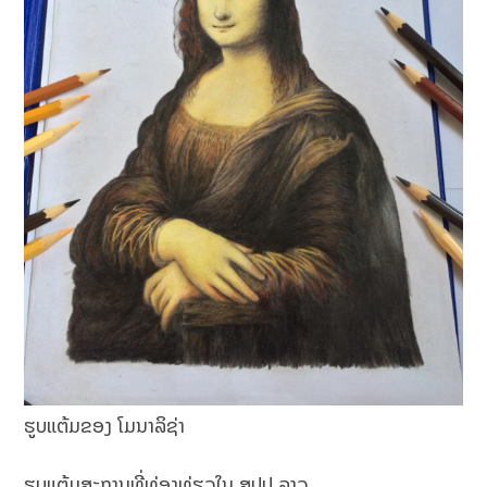
ຮູບແຕ້ມຂອງ ໂມນາລິຊ່າ
ຮູບແຕ້ມສະຖານທີ່ທ່ອງທ່ຽວໃນ ສປປ ລາວ