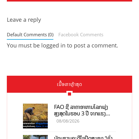
Leave a reply
Default Comments (0)
Facebook Comments
You must be
logged in
to post a comment.
ເນື້ອຫາຫຼ້າສຸດ
FAO ຊີ້ ລາຄາອາຫານໂລກພຸ່ງ
ສູງສຸດໃນຮອບ 3 ປີ ຈາກແຮງ
ກົດດັນຂອງສົງຄາມ, El nino
08/08/2026
ນັກບູຮານຄະດີໄຂປິດສະໜາ “ທົ່ງ