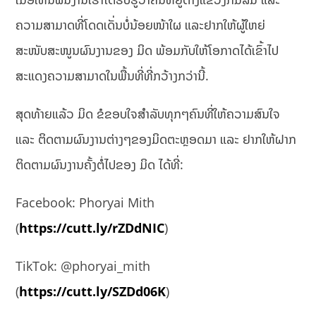
ຄວາມສາມາດທີ່ໂດດເດັ່ນບໍ່ນ້ອຍໜ້າໃຜ ແລະຢາກໃຫ້ຜູ້ໃຫຍ່
ສະໜັບສະໜູນຜົນງານຂອງ ມິດ ພ້ອມກັບໃຫ້ໂອກາດໄດ້ເຂົ້າໄປ
ສະແດງຄວາມສາມາດໃນພື້ນທີ່ທີ່ກວ້າງກວ່ານີ້.
ສຸດທ້າຍແລ້ວ ມິດ ຂໍຂອບໃຈສໍາລັບທຸກໆຄົນທີ່ໃຫ້ຄວາມສົນໃຈ
ແລະ ຕິດຕາມຜົນງານຕ່າງໆຂອງມິດຕະຫຼອດມາ ແລະ ຢາກໃຫ້ຝາກ
ຕິດຕາມຜົນງານຄັ້ງຕໍ່ໄປຂອງ ມິດ ໄດ້ທີ່:
Facebook: Phoryai Mith
(
https://cutt.ly/rZDdNIC
)
TikTok: @phoryai_mith
(
https://cutt.ly/SZDd06K
)