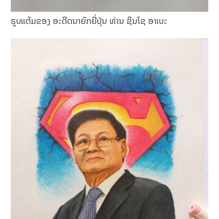
ຮູບແຕ້ມຂອງ ອະດີດນາຍົກຍີ່ປຸ່ນ ທ່ານ ຊິນໂຊ ອາເບະ