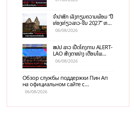
ຈຳປາສັກ ເລັ່ງກຽມຄວາມພ້ອມ “ປີ
ທ່ອງທ່ຽວລາວ-ຈີນ 2027” ຫວັງ
ກະຕຸ້ນເສດຖະກິດທ້ອງຖິ່ນ
06/08/2026
ສປປ ລາວ ເປີດໂຄງການ ALERT-
LAO ສ້າງຕາໜ່າງ ເຕືອນໄພ
ພະຍາດລະບາດທົ່ວປະເທດ
06/08/2026
Обзор службы поддержки Пин Ап
на официальном сайте с
актуальной информацией
06/08/2026