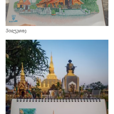
ວັດຊຽງທອງ