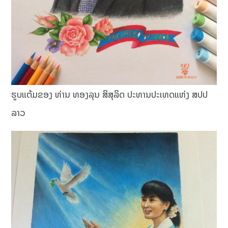
ຮູບແຕ້ມຂອງ ທ່ານ ທອງລຸນ ສິສຸລິດ ປະທານປະເທດແຫ່ງ ສປປ
ລາວ