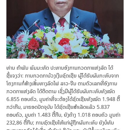
ທ່ານ ຄຳພັນ ພົມມະທັດ ປະທານອົງການກວດກາແຫ່ງລັດ ໄດ້
ຊີ້ແຈງວ່າ: ການກວດກາບ້ວງເງິນຊົດເຊີຍ ຜູ້ໄດ້ຮັບຜົນກະທົບຈາກ
ໂຄງການກໍ່ສ້າງເສັ້ນທາງລົດໄຟ ລາວ-ຈີນ ຕາມຕົວເລກທີ່ອົງການ
ກວດກາແຫ່ງລັດ ໄດ້ຕິດຕາມ ເຊິ່ງມີຜູ້ໄດ້ຮັບຜົນກະທົບທັງໝົດ
6.855 ຄອບຄົວ, ມູນຄ່າທີ່ຈະຕ້ອງໄດ້ຊົດເຊີຍທັງໝົດ 1.948 ຕື້
ກວ່າກີບ, ມາຮອດປັດຈຸບັນ ໄດ້ຊົດເຊີຍສຳເລັດແລ້ວ 5.837
ຄອບຄົວ, ມູນຄ່າ 1.483 ຕື້ກີບ, ຍັງຄ້າງ 1.018 ຄອບຄົວ ມູນຄ່າ
232,86 ຕື້ກີບ; ການຊົດເຊີຍໃຫ້ແກ່ຜູ້ຖືກຜົນກະທົບ ຍັງບໍ່ທັນ