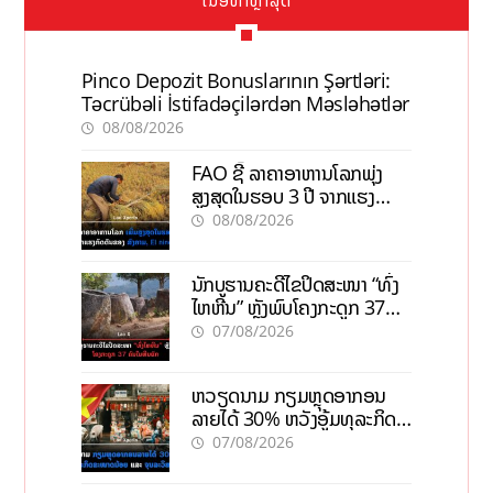
Pinco Depozit Bonuslarının Şərtləri:
Təcrübəli İstifadəçilərdən Məsləhətlər
08/08/2026
FAO ຊີ້ ລາຄາອາຫານໂລກພຸ່ງ
ສູງສຸດໃນຮອບ 3 ປີ ຈາກແຮງ
ກົດດັນຂອງສົງຄາມ, El nino
08/08/2026
ນັກບູຮານຄະດີໄຂປິດສະໜາ “ທົ່ງ
ໄຫຫີນ” ຫຼັງພົບໂຄງກະດູກ 37
ຄົນໃນຫີນຍັກ
07/08/2026
ຫວຽດນາມ ກຽມຫຼຸດອາກອນ
ລາຍໄດ້ 30% ຫວັງອູ້ມທຸລະກິດ
ຂະໜາດນ້ອຍ ແລະ ຈຸນລະ
07/08/2026
ວິສາຫະກິດ