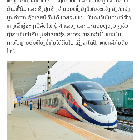
ສະຫຼຸບຂາດຕົວໄດ້ເທື່ອ ກຳລັງປະຕິບັດ ແລະ ຍັງມີຂໍ້ມູນຜົນກະທົບ
ດ້ານທີ່ດິນ ແລະ ສິ່ງປຸກສ້າງຈຳນວນໜຶ່ງຍັງບໍ່ທັນຈະແຈ້ງ ຍັງຕົກລົງ
ມູນຄ່າການຊົດເຊີຍບໍ່ທັນໄດ້ ໂດຍສະເພາະ ຜົນກະທົບໃນການກໍ່ສ້າງ
ທາງເຂົ້າສູ່ສະຖານີລົດໄຟ ຢູ່ 4 ແຂວງ ແລະ ນະຄອນຫຼວງວຽງຈັນ;
ຖ້າລົງເກັບກຳຄືນມູນຄ່າຊົດເຊີຍ ອາດຈະຫຼາຍກວ່ານີ້ ເພາະຜົນ
ກະທົບຫຼາຍອັນທີ່ຍັງບໍ່ທັນໄດ້ຄິດໄລ່ ເຊິ່ງຈະໄດ້ປຶກສາຫາລືກັນຄືນ
ໃໝ່.