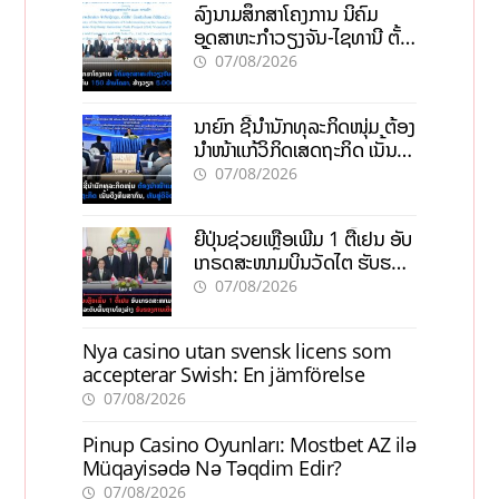
ລົງນາມສຶກສາໂຄງການ ນິຄົມ
ອຸດສາຫະກຳວຽງຈັນ-ໄຊທານີ ຕັ້ງ
ເປົ້າດຶງທຶນ 150 ລ້ານໂດລາ, ສ້າງ
07/08/2026
ວຽກ 5.000 ຕຳແໜ່ງ
ນາຍົກ ຊີ້ນຳນັກທຸລະກິດໜຸ່ມ ຕ້ອງ
ນຳໜ້າແກ້ວິກິດເສດຖະກິດ ເນັ້ນດຶງ
ທຶນສາກົນ, ຫັນສູ່ດິຈິຕອນ
07/08/2026
ຍີ່ປຸ່ນຊ່ວຍເຫຼືອເພີ່ມ 1 ຕື້ເຢນ ອັບ
ເກຣດສະໜາມບິນວັດໄຕ ຮັບຮອງ
ການເຕີບໂຕ
07/08/2026
Nya casino utan svensk licens som
accepterar Swish: En jämförelse
07/08/2026
Pinup Casino Oyunları: Mostbet AZ ilə
Müqayisədə Nə Təqdim Edir?
07/08/2026