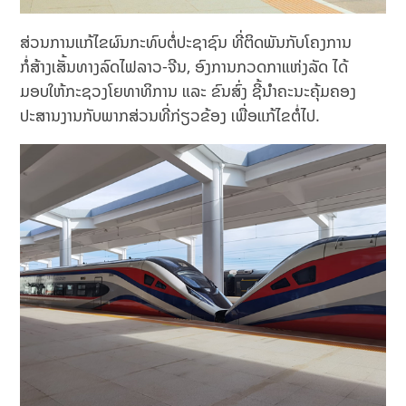
ສ່ວນການແກ້ໄຂຜົນກະທົບຕໍ່ປະຊາຊົນ ທີ່ຕິດພັນກັບໂຄງການ
ກໍ່ສ້າງເສັ້ນທາງລົດໄຟລາວ-ຈີນ, ອົງການກວດກາແຫ່ງລັດ ໄດ້
ມອບໃຫ້ກະຊວງໂຍທາທິການ ແລະ ຂົນສົ່ງ ຊີ້ນຳຄະນະຄຸ້ມຄອງ
ປະສານງານກັບພາກສ່ວນທີ່ກ່ຽວຂ້ອງ ເພື່ອແກ້ໄຂຕໍ່ໄປ.