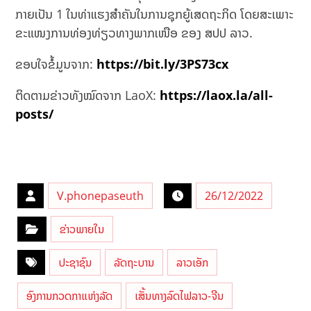
ກາຍເປັນ 1 ໃນທ່າແຮງສຳຄັນໃນການຊຸກຍູ້ເສດຖະກິດ ໂດຍສະເພາະ
ຂະແໜງການທ່ອງທ່ຽວທາງພາກເໜືອ ຂອງ ສປປ ລາວ.
ຂອບໃຈຂໍ້ມູນຈາກ:
https://bit.ly/3PS73cx
ຕິດຕາມຂ່າວທັງໝົດຈາກ LaoX:
https://laox.la/all-
posts/
V.phonepaseuth
26/12/2022
ຂ່າວພາຍໃນ
ປະຊາຊົນ
ລັດຖະບານ
ລາວເອັກ
ອົງການກວດກາແຫ່ງລັດ
ເສັ້ນທາງລົດໄຟລາວ-ຈີນ