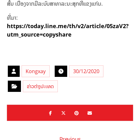
ສັ້ນ ເນື່ອງຈາກມີລະບົບສາທາລະນະສຸກທີ່ແຂງແກ່ນ.
ທີ່ມາ:
https://today.line.me/th/v2/article/05zaV2?
utm_source=copyshare
Kongxay
30/12/2020
ຂ່າວຕ່າງປະເທດ
Previous