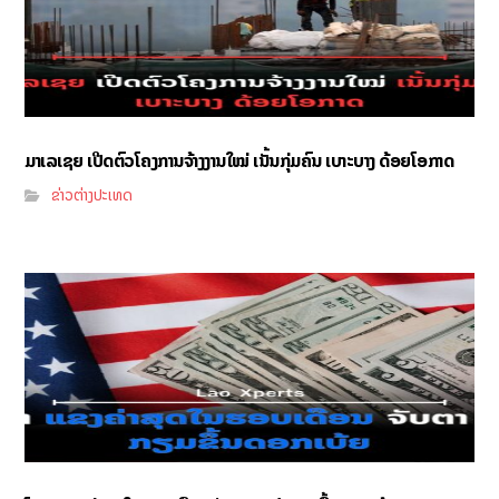
ມາເລເຊຍ ເປີດຕົວໂຄງການຈ້າງງານໃໝ່ ເນັ້ນກຸ່ມຄົນ ເບາະບາງ ດ້ອຍໂອກາດ
ຂ່າວຕ່າງປະເທດ