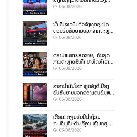
ກ້າວສູ່ເປົ້າໝາຍ 2035
06/08/2026
ນໍ້າມັນລາວປັບຕົວລົງທຸກຊະນິດ
ຕອບຮັບສັນຍານບວກຈາກຕະຫຼາດ
ໂລກ ແລະ ຊ່ອງແຄບຮໍມູສ
06/08/2026
ດຣາມ່າແລກຍອດຂາຍ, ກົນຍຸດ
ການຕະຫຼາດສີເທົາ ຢາພິດທຳລາຍ
ທຸລະກິດ ໄລຍະຍາວ
05/08/2026
ລາຄານ້ຳມັນໂລກ ຫຼຸດລົງຕໍ່ເນື່ອງ
ຮັບສັນຍານບວກຊ່ອງແຄບຮໍມຸສ
ຈັບຕາລາຄາໃນລາວ
05/08/2026
ເຕືອນ! ກຽມຮັບມືນໍ້າຖ້ວມ
ກະທັນຫັນ-ດິນເຈື່ອນ ຫຼັງພາຍຸຝົນ
ຍັງສືບຕໍ່ຕົກໜັກທົ່ວປະເທດ
05/08/2026