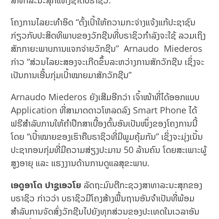
ສາທາລະນະສຸກແຫ່ງຊາດບຣາຊິວ.
ໂຄງການໄລຍະທຳອິດ “ຕັ້ງເປົ້າໃຫ້ຄວາມກະຈ່າງແຈ້ງແກ້ປະຊາຊົນ
ກ່ຽວກັບປະສິດທິພາບຂອງວັກຊີນທີ່ບຣາຊິວກຳລັງຈະໃຊ້ ລວມເຖິງ
ສັກກາຍະພາບການແຈກຈ່າຍວັກຊີນ” Arnaudo Miederos
ກ່າວ “ສ່ວນໄລຍະສອງຈະເກີດຂຶ້ນລະຫວ່າງການສັກວັກຊີນ ເຊິ່ງຈະ
ເປັນການເອີ້ນກຸ່ມເປົ້າໝາຍມາສັກວັກຊີນ”
Arnaudo Miederos ຍັງເສີມອີກວ່າ ເຈົ້າໜ້າທີ່ໄດ້ອອກແບບ
Application ທີ່ສາມາດດາວໂຫລດລົງ Smart Phone ໄດ້
ຟຣີສຳລັບການໃຫ້ຄຳປຶກສາເບື້ອງຕົ້ນອັນເປັນໜຶ່ງຂອງໂຄງການນີ້
ໂດຍ “ເປົ້າໝາຍຂອງເຮົາຄືບຣາຊິວທີ່ມີພູມຄຸ້ມກັນ” ເຊິ່ງຈະມຸ່ງເນັ້ນ
ປະຊາກອນກຸ່ມທີ່ມີຄວາມສ່ຽງປະມານ 50 ລ້ານຄົນ ໂດຍສະເພາະຜູ້
ສູງອາຍຸ ແລະ ແຮງງານດ້ານການດູແລສຸຂະພາບ.
ເອດູອາໂດ ປາຊູເອວໂຍ
ລັດຖະມົນຕີກະຊວງສາທາລະນະສຸກຂອງ
ບຣາຊິວ ກ່າວວ່າ ບຣາຊິວມີໂຄງສ້າງພື້ນຖານອັນຈຳເປັນທີ່ພ້ອມ
ສຳລັບການຈັດສົ່ງວັກຊີນໄປຍັງທຸກສ່ວນຂອງປະເທດໃນເວລາອັນ