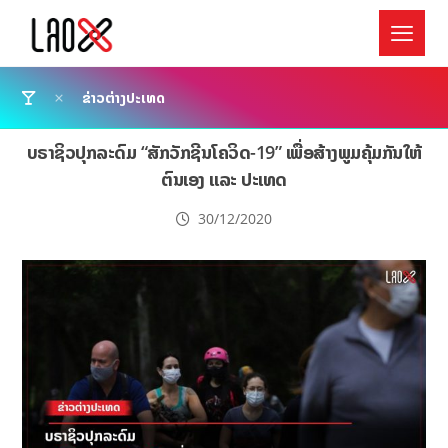
ຂ່າວຕ່າງປະເທດ
ບຣາຊິວປຸກລະດົມ “ສັກວັກຊີນໂຄວິດ-19” ເພື່ອສ້າງພູມຄຸ້ມກັນໃຫ້
ຕົນເອງ ແລະ ປະເທດ
30/12/2020