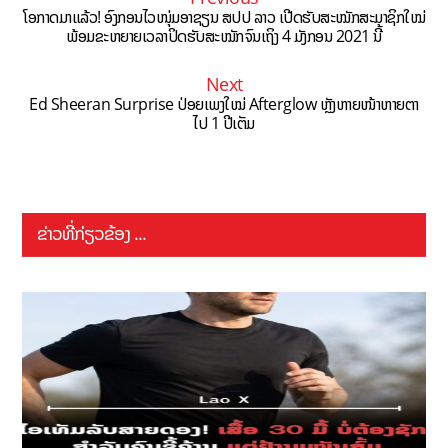
ໂອກາດມາແລ້ວ! ອົງກອນໄວໜຸ່ມອາຊຽນ ສປປ ລາວ ເປີດຮັບສະໝັກສະມາຊິກໃໝ່
ພ້ອມຂະຫຍາຍເວລາປິດຮັບສະໝັກຈົນເຖິງ 4 ມັງກອນ 2021 ນີ້
Next
Ed Sheeran Surprise ປ່ອຍເພງໃໝ່ Afterglow ຫຼັງຫາຍໜ້າຫາຍຕາ
ໄປ 1 ປີເຕັມ
ຂ່າວທີ່ກ່ຽວຂ້ອງ ...