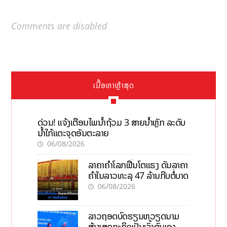
Comments are disabled
ເນື້ອຫາຫຼ້າສຸດ
ດ່ວນ! ແຈ້ງເຕືອນໄພນໍ້າຖ້ວມ 3 ສາຍນໍ້າຫຼັກ ລະດັບ
ນໍ້າໃກ້ແຕະຈຸດອັນຕະລາຍ
06/08/2026
ລາຄາຄຳໂລກຟື້ນໂຕແຮງ ດັນລາຄາ
ຄຳໃນລາວທະລຸ 47 ລ້ານກີບຕໍ່ບາດ
06/08/2026
ລາວຖອດບົດຮຽນຫວຽດນາມ
ສ້າງເສດຖະກິດເປັນເຈົ້າຕົນເອງ