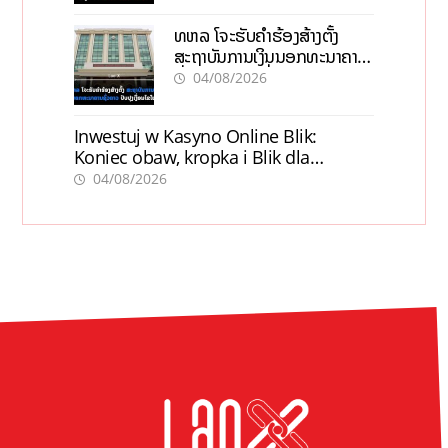
ທຫລ ໂຈະຮັບຄຳຮ້ອງສ້າງຕັ້ງ
ສະຖາບັນການເງິນນອກທະນາຄານ
ຊົ່ວຄາວ ປັບປຸງເງື່ອນໄຂໃໝ່
04/08/2026
Inwestuj w Kasyno Online Blik:
Koniec obaw, kropka i Blik dla
pewności
04/08/2026