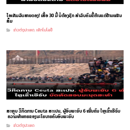
ໄອເທັມລັບສາຍດອງ! ເສື້ອ 30 ມື້ ບໍ່ຕ້ອງຊັກ ສຳລັບຄົນຂີ້ຄ້ານແຕ່ຢ້ານເໝັນ
ສົ້ມ
ຂ່າວຕ່າງປະເທດ
ເທັກໂນໂລຢີ
,
ສະຫຼຸບ ວິກິດການ Ceuta ສະເປນ, ຜູ້ອົບພະຍົບ 6 ໝື່ນຄົນ ໄຫຼເຂົ້າເອີຣົບ
ຄວາມທ້າທາຍຂອງນະໂຍບາຍຄົນອົບພະຍົບ
ຂ່າວຕ່າງປະເທດ