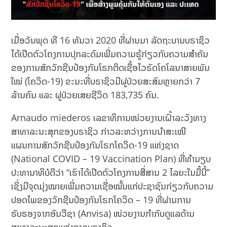
ເມື່ອວັນພຸດ ທີ 16 ທັນວາ 2020 ທີ່ຜ່ານມາ ລັດຖະບານບຣາຊິວ
ໄດ້ເປີດຕົວໂຄງການປຸກລະດົມເພີ່ມຄວາມຮູ້ກ່ຽວກັບຄວາມສຳຄັນ
ຂອງການສັກວັກຊີນປ້ອງກັນໂຣກຕິດເຊື້ອໄວຣັດໂຄໂລນາສາຍພັນ
ໃໝ່ (ໂຄວິດ-19) ຂະນະທີ່ບຣາຊິວມີຜູ່ປ່ວຍສະສົມຫຼາຍກວ່າ 7
ລ້ານຄົນ ແລະ ຜູ່ປ່ວຍເສຍຊີວິດ 183,735 ຄົນ.
Arnaudo miederos ເລຂາທິການໜ່ວຍງານເຝົ້າລະວັງທາງ
ສາທາລະນະສຸກຂອງບຣາຊິວ ກ່າວລະຫວ່າງການນຳສະເໜີ
ແຜນການສັກວັກຊີນປ້ອງກັນໂຣກໂຄວິດ-19 ແຫ່ງຊາດ
(National COVID – 19 Vaccination Plan) ທີ່ທຳນຽບ
ປະທານາທິບໍດີວ່າ “ເຮົາໄດ້ເປີດຕົວໂຄງການສື່ສານ 2 ໄລຍະໃນມື້ນີ້”
ເຊິ່ງມີຈຸດມຸ່ງໝາຍເພີ່ມຄວາມເຊື່ອໝັ້ນແກ່ປະຊາຊົນກ່ຽວກັບຄວາມ
ປອດໄພຂອງວັກຊີນປ້ອງກັນໂຣກໂຄວິດ – 19 ທີ່ຜ່ານການ
ຮັບຮອງຈາກອັນວີຊາ (Anvisa) ໜ່ວຍງານກຳກັບດູແລດ້ານ