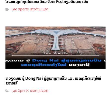
ໂດລາແຂງຄ່າສຸດໃນຮອບເດືອນ ຈັບຕາ Fed ກຽມຂຶ້ນດອກເບ້ຍ
Lao Xperts
ຂ່າວຕ່າງປະເທດ
,
ຫວຽດນາມ ຍູ້ Dong Nai ສູ່ສູນກາງການບິນ ແລະ ເສດຖະກິດແຫ່ງໃໝ່
ຂອງອາຊີ
Lao Xperts
ຂ່າວຕ່າງປະເທດ
,