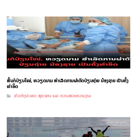
ສັ້ນກໍປ່ຽນໃໝ່, ຫວຽດນາມ ສຳເລັດການຜ່າຕັດປ່ຽນຖ່າຍ ນ້ອງຊາຍ ເປັນຄັ້ງ
ທຳອິດ
ຂ່າວຕ່າງປະເທດ
ສຸຂະພາບ ແລະ ຄວາມສວຍຄວາມງາມ
,