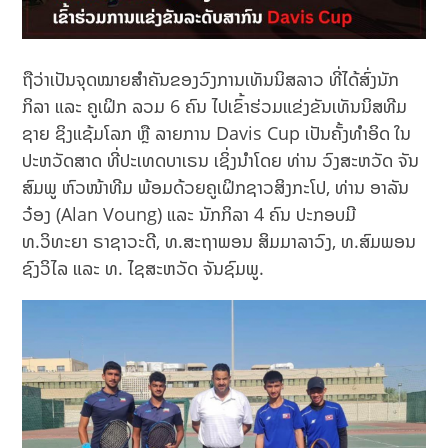
ຖືວ່າເປັນຈຸດໝາຍສຳຄັນຂອງວົງການເທັນນິສລາວ ທີ່ໄດ້ສົ່ງນັກ
ກິລາ ແລະ ຄູເຝິກ ລວມ 6 ຄົນ ໄປເຂົ້າຮ່ວມແຂ່ງຂັນເທັນນິສທີມ
ຊາຍ ຊິງແຊ້ມໂລກ ຫຼື ລາຍການ Davis Cup ເປັນຄັ້ງທຳອິດ ໃນ
ປະຫວັດສາດ ທີ່ປະເທດບາເຣນ ເຊິ່ງນຳໂດຍ ທ່ານ ວົງສະຫວັດ ຈັນ
ສົມພູ ຫົວໜ້າທີມ ພ້ອມດ້ວຍຄູເຝິກຊາວສິງກະໂປ, ທ່ານ ອາລັນ
ວ໋ອງ (Alan Voung) ແລະ ນັກກິລາ 4 ຄົນ ປະກອບມີ
ທ.ວິທະຍາ ຣາຊາວະດີ, ທ.ສະຖາພອນ ສິມມາລາວົງ, ທ.ສົມພອນ
ຊົງວິໄລ ແລະ ທ. ໄຊສະຫວັດ ຈັນຊົມພູ.