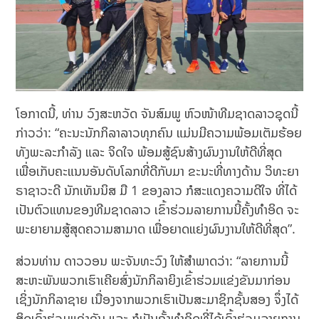
ໂອກາດນີ້, ທ່ານ ວົງສະຫວັດ ຈັນສົມພູ ຫົວໜ້າທີມຊາດລາວຊຸດນີ້
ກ່າວວ່າ: “ຄະນະນັກກິລາລາວທຸກຄົນ ແມ່ນມີຄວາມພ້ອມເຕັມຮ້ອຍ
ທັງພະລະກຳລັງ ແລະ ຈິດໃຈ ພ້ອມສູ້ຊົນສ້າງຜົນງານໃຫ້ດີທີ່ສຸດ
ເພື່ອເກັບຄະແນນອັນດັບໂລກທີ່ດີກັບມາ ຂະນະທີ່ທາງດ້ານ ວິທະຍາ
ຣາຊາວະດີ ນັກເທັນນິສ ມື 1 ຂອງລາວ ກໍສະແດງຄວາມດີໃຈ ທີ່ໄດ້
ເປັນຕົວແທນຂອງທີມຊາດລາວ ເຂົ້າຮ່ວມລາຍການນີ້ຄັ້ງທຳອິດ ຈະ
ພະຍາຍາມສູ້ສຸດຄວາມສາມາດ ເພື່ອຍາດແຍ່ງຜົນງານໃຫ້ດີທີ່ສຸດ”.
ສ່ວນທ່ານ ດາວວອນ ພະຈັນທະວົງ ໃຫ້ສຳພາດວ່າ: “ລາຍການນີ້
ສະຫະພັນພວກເຮົາເຄີຍສົ່ງນັກກິລາຍິງເຂົ້າຮ່ວມແຂ່ງຂັນມາກ່ອນ
ເຊິ່ງນັກກິລາຊາຍ ເນື່ອງຈາກພວກເຮົາເປັນສະມາຊິກຊັ້ນສອງ ຈຶ່ງໄດ້
ສິດເຂົ້າຮ່ວມແຂ່ງຂັນ ແລະ ກໍເປັນຄັ້ງທຳອິດທີ່ໄດ້ເຂົ້າຮ່ວມລາຍການ