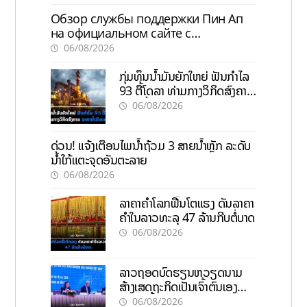
Обзор службы поддержки Пин Ап
на официальном сайте с
актуальной информацией
06/08/2026
ກຸ່ມທຶນນ້ຳມັນຍັກໃຫຍ່ ຟັນກຳໄລ
93 ຕື້ໂດລາ ທ່າມກາງວິກິດສົງຄາມ
ລາຄານໍ້າມັນແພງ
06/08/2026
ດ່ວນ! ແຈ້ງເຕືອນໄພນໍ້າຖ້ວມ 3 ສາຍນໍ້າຫຼັກ ລະດັບ
ນໍ້າໃກ້ແຕະຈຸດອັນຕະລາຍ
06/08/2026
ລາຄາຄຳໂລກຟື້ນໂຕແຮງ ດັນລາຄາ
ຄຳໃນລາວທະລຸ 47 ລ້ານກີບຕໍ່ບາດ
06/08/2026
ລາວຖອດບົດຮຽນຫວຽດນາມ
ສ້າງເສດຖະກິດເປັນເຈົ້າຕົນເອງ
ກ້າວສູ່ເປົ້າໝາຍ 2035
06/08/2026