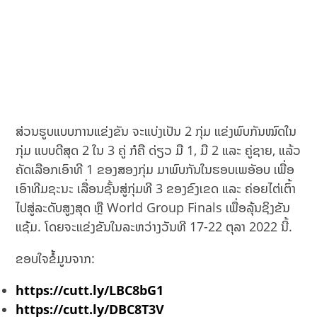
ສ່ວນຮູບແບບການແຂ່ງຂັນ ຈະແບ່ງເປັນ 2 ກຸ່ມ ແຂ່ງພົບກັນໝົດໃນ
ກຸ່ມ ແບບດີສຸດ 2 ໃນ 3 ຄູ່ ກໍຄື ດ່ຽວ ມື 1, ມື 2 ແລະ ຄູ່ຊາຍ, ແລ້ວ
ຄັດເລືອກເອົາທີ 1 ຂອງສອງກຸ່ມ ມາພົບກັນໃນຮອບເພອັອບ ເພື່ອ
ເອົາທີມຊະນະ ເລື່ອນຊັ້ນສູ່ກຸ່ມທີ 3 ຂອງຂົງເຂດ ແລະ ຄ່ອຍໄຕ່ເຕົ້າ
ໄປສູ່ລະດັບສູງສຸດ ຫຼື World Group Finals ເພື່ອລຸ້ນຊິງຂັນ
ແຊ້ມ. ໂດຍຈະແຂ່ງຂັນໃນລະຫວ່າງວັນທີ 17-22 ຕຸລາ 2022 ນີ້.
ຂອບໃຈຂໍ້ມູນຈາກ:
https://cutt.ly/LBC8bG1
https://cutt.ly/DBC8T3V