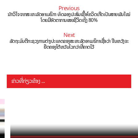
Previous
ນັກວິໄຈຈາກສະຫະລັດອາເມຣິກາ ທົດລອງປະສົມເຊື້ອໂຄວິດເກີດເປັນສາຍພັນໃໝ່
ໂດຍມີອັດຕາການເສຍຊີວິດເຖິງ 80%
Next
ລັດຖະມົນຕີກະຊວງການຕ່າງປະເທດຂອງສະຫະລັດອາເມຣິກາເຊື່ອວ່າ ຈີນຫວັງຈະ
ຢຶດຄອງໄຕ້ຫວັນໄວກວ່າທີ່ຄາດໄວ້
ຂ່າວທີ່ກ່ຽວຂ້ອງ ...