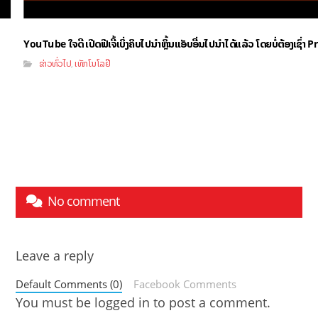
YouTube ໃຈດີ ເປີດຟີເຈີ້ເບິ່ງຄິບໄປນຳຫຼິ້ນແອັບອື່ນໄປນຳໄດ້ແລ້ວ ໂດຍບໍ່ຕ້ອງເຊົ່
ຂ່າວທົ່ວໄປ
ເທັກໂນໂລຢີ
,
No comment
Leave a reply
Default Comments (0)
Facebook Comments
You must be
logged in
to post a comment.