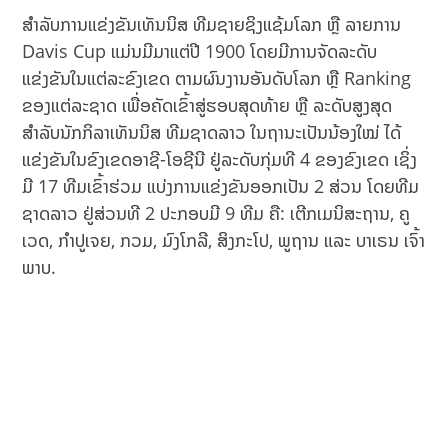
ສຳລັບການແຂ່ງຂັນເທັນນິສ ທີມຊາຍຊິງແຊ້ມໂລກ ຫຼື ລາຍການ
Davis Cup ແມ່ນມີມາແຕ່ປີ 1900 ໂດຍມີການຈັດລະດັບ
ແຂ່ງຂັນໃນແຕ່ລະຂົງເຂດ ຕາມຜົນງານອັນດັບໂລກ ຫຼື Ranking
ຂອງແຕ່ລະຊາດ ເພື່ອຄັດເຂົ້າສູ່ຮອບສຸດທ້າຍ ຫຼື ລະດັບສູງສຸດ
ສຳລັບນັກກິລາເທັນນິສ ທີມຊາດລາວ ໃນຖານະເປັນນ້ອງໃໝ່ ໄດ້
ແຂ່ງຂັນໃນຂົງເຂດອາຊີ-ໂອຊີນີ ຢູ່ລະດັບກຸ່ມທີ 4 ຂອງຂົງເຂດ ເຊິ່ງ
ມີ 17 ທີມເຂົ້າຮ່ວມ ແບ່ງການແຂ່ງຂັນອອກເປັນ 2 ສ່ວນ ໂດຍທີມ
ຊາດລາວ ຢູ່ສ່ວນທີ 2 ປະກອບມີ 9 ທີມ ຄື: ເຕີກເມນິສະຖານ, ຄູ
ເວດ, ກຳປູເຈຍ, ກວມ, ມົງໂກລີ, ສິງກະໂປ, ພູຖານ ແລະ ບາເຣນ ເຈົ້າ
ພາບ.