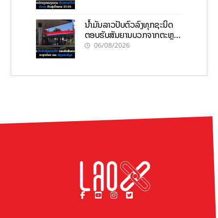
ນໍ້າມັນລາວປັບຕົວລົງທຸກຊະນິດ
ຕອບຮັບສັນຍານບວກຈາກຕະຫຼາດ
ໂລກ ແລະ ຊ່ອງແຄບຮໍມູສ
06/08/2026