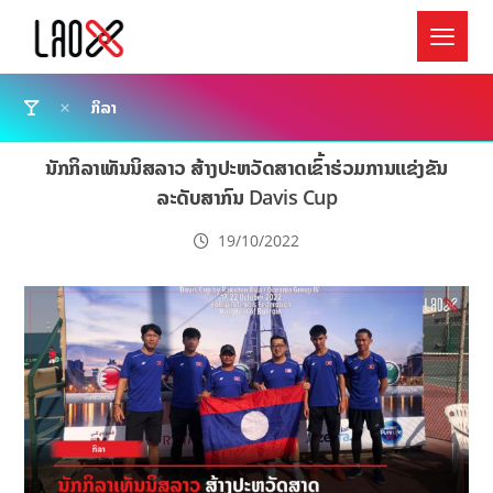
ກິລາ
ນັກກິລາເທັນນິສລາວ ສ້າງປະຫວັດສາດເຂົ້າຮ່ວມການແຂ່ງຂັນ
ລະດັບສາກົນ Davis Cup
19/10/2022