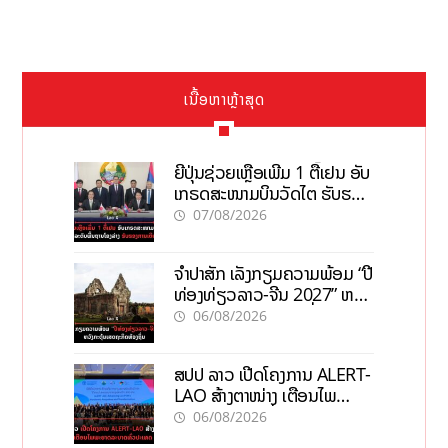
ເນື້ອຫາຫຼ້າສຸດ
ຍີ່ປຸ່ນຊ່ວຍເຫຼືອເພີ່ມ 1 ຕື້ເຢນ ອັບ
ເກຣດສະໜາມບິນວັດໄຕ ຮັບຮອງ
ການເຕີບໂຕ
07/08/2026
ຈຳປາສັກ ເລັ່ງກຽມຄວາມພ້ອມ “ປີ
ທ່ອງທ່ຽວລາວ-ຈີນ 2027” ຫວັງ
ກະຕຸ້ນເສດຖະກິດທ້ອງຖິ່ນ
06/08/2026
ສປປ ລາວ ເປີດໂຄງການ ALERT-
LAO ສ້າງຕາໜ່າງ ເຕືອນໄພ
ພະຍາດລະບາດທົ່ວປະເທດ
06/08/2026