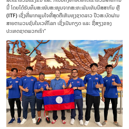
ນີ້ ໂດຍໄດ້ຮັບທຶນສະໜັບສະໜູນຈາກສະຫະພັນເທັນນິສສາກົນ ຫຼື
(ITF
)
ເຊິ່ງທີ່ພາກພູມໃຈທີ່ສຸດຄືເຫັນທຸງຊາດລາວ ປິວສະບັດຜ່ານ
ສາຍຕາມວນຊົນໃນເວທີໂລກ ເຊິ່ງເປັນກຽດ ແລະ ຊື່ສຽງຂອງ
ປະເທດຊາດພວກເຮົາ”