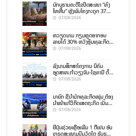
ນັກບູຮານຄະດີໄຂປິດສະໜາ “ທົ່ງ
ໄຫຫີນ” ຫຼັງພົບໂຄງກະດູກ 37
ຄົນໃນຫີນຍັກ
07/08/2026
ຫວຽດນາມ ກຽມຫຼຸດອາກອນ
ລາຍໄດ້ 30% ຫວັງອູ້ມທຸລະກິດ
ຂະໜາດນ້ອຍ ແລະ ຈຸນລະ
07/08/2026
ວິສາຫະກິດ
ລົງນາມສຶກສາໂຄງການ ນິຄົມ
ອຸດສາຫະກຳວຽງຈັນ-ໄຊທານີ ຕັ້ງ
ເປົ້າດຶງທຶນ 150 ລ້ານໂດລາ, ສ້າງ
07/08/2026
ວຽກ 5.000 ຕຳແໜ່ງ
ນາຍົກ ຊີ້ນຳນັກທຸລະກິດໜຸ່ມ ຕ້ອງ
ນຳໜ້າແກ້ວິກິດເສດຖະກິດ ເນັ້ນດຶງ
ທຶນສາກົນ, ຫັນສູ່ດິຈິຕອນ
07/08/2026
ຍີ່ປຸ່ນຊ່ວຍເຫຼືອເພີ່ມ 1 ຕື້ເຢນ ອັບ
ເກຣດສະໜາມບິນວັດໄຕ ຮັບຮອງ