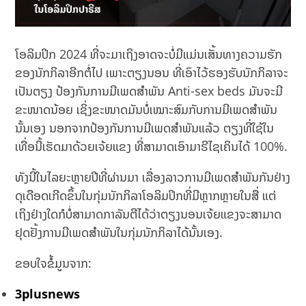
ໂອລິມປິກ 2024 ທີ່ຈະມາເຖິງອາດຈະບໍ່ມີແມ່ນເສັ້ນທາງຄວາມຮັກ
ຂອງນັກກິລາອີກຕໍ່ໄປ ເພາະຕຽງນອນ ທີ່ເອົາໄວ້ຮອງຮັບນັກກິລາຈະ
ເປັນຕຽງ ປ້ອງກັນການມີເພດສຳພັນ Anti-sex beds ມັນຈະມີ
ຂະໜາດນ້ອຍ ເຊິ່ງຂະໜາດມັນບໍ່ເໝາະສົມກັບການມີເພດສຳພັນ
ນັ້ນເອງ ນອກຈາກປ້ອງກັນການມີເພດສຳພັນແລ້ວ ຕຽງທີ່ໃຊ້ໃນ
ເທື່ອນີ້ເຮັດມາດ້ວຍເຈ້ຍແຂງ ທີ່ສາມາດເອົາມາຣີໄຊເຄິນໄດ້ 100%.
ທັງນີ້ໃນໄລຍະຫຼາຍປີທີ່ຜ່ານມາ ເລື່ອງລາວການມີເພດສຳພັນກັນຢ່າງ
ດຸເດືອດເກີດຂຶ້ນໃນກຸ່ມນັກກິລາໂອລິມປິກທີ່ມີຫຼາກຫຼາຍໃນສື່ ແຕ່
ເຖິງຢ່າງໃດກໍບໍ່ສາມາດກາລັນຕີໄດ້ວ່າຕຽງນອນເຈ້ຍແຂງຈະສາມາດ
ຢຸດຢັ້ງການມີເພດສຳພັນໃນກຸ່ມນັກກິລາໄດ້ນັ້ນເອງ.
ຂອບໃຈຂໍ້ມູນຈາກ:
3plusnews