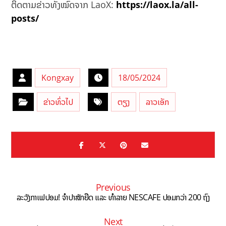
ຕິດຕາມຂ່າວທັງໝົດຈາກ LaoX:
https://laox.la/all-
posts/
Kongxay
18/05/2024
ຂ່າວທົ່ວໄປ
ຕຽງ
ລາວເອັກ
Previous
ລະວັງກາເຟປອມ! ຈຳປາສັກຢຶດ ແລະ ທໍາລາຍ NESCAFE ປອມກວ່າ 200 ຖົງ
Next