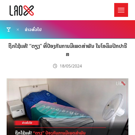
ຂ່າວທົ່ວໄປ
ຖືກໃຊ້ແທ້! “ຕຽງ” ທີ່ປ້ອງກັນການມີເພດສຳພັນ ໃນໂອລິມປິກປາຣີ
ສ
18/05/2024