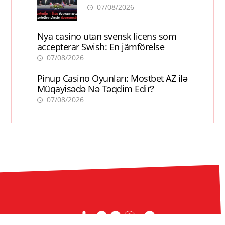
ການເຕີບໂຕ
07/08/2026
Nya casino utan svensk licens som
accepterar Swish: En jämförelse
07/08/2026
Pinup Casino Oyunları: Mostbet AZ ilə
Müqayisədə Nə Təqdim Edir?
07/08/2026