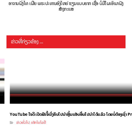
ອາຈານຝັ່ງໄທ ເຜີຍ ພຣະປະທານອົງໃຫຍ່ ຮຽນແບບຍາກ ເຊື່ອ ບໍ່ມີໃຜເອົາມາຝັງ
ສ້າງກະແສ
ຂ່າວທີ່ກ່ຽວຂ້ອງ ...
YouTube ໃຈດີ ເປີດຟີເຈີ້ເບິ່ງຄິບໄປນຳຫຼິ້ນແອັບອື່ນໄປນຳໄດ້ແລ້ວ ໂດຍບໍ່ຕ້ອງເຊົ່
ຂ່າວທົ່ວໄປ
ເທັກໂນໂລຢີ
,