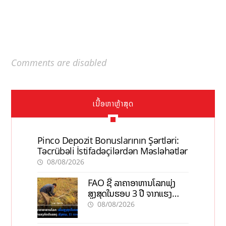
Comments are disabled
ເນື້ອຫາຫຼ້າສຸດ
Pinco Depozit Bonuslarının Şərtləri:
Təcrübəli İstifadəçilərdən Məsləhətlər
08/08/2026
FAO ຊີ້ ລາຄາອາຫານໂລກພຸ່ງ
ສູງສຸດໃນຮອບ 3 ປີ ຈາກແຮງ
ກົດດັນຂອງສົງຄາມ, El nino
08/08/2026