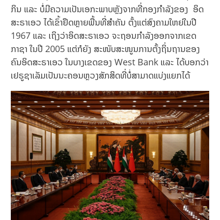
ກິນ ແລະ ບໍ່ມີຄວາມເປັນເອກະພາບຫຼັງຈາກທີ່ກອງກໍາລັງຂອງ ອິດ
ສະຣາເອວ ໄດ້ເຂົ້າຢຶດຫຼາຍພື້ນທີ່ສໍາຄັນ ຕັ້ງແຕ່ສົງຄາມໃຫຍ່ໃນປີ
1967 ແລະ ເຖິງວ່າອິດສະຣາເອວ ຈະຖອນກໍາລັງອອກຈາກເຂດ
ກາຊາ ໃນປີ 2005 ແຕ່ກໍຍັງ ສະໜັບສະໜູນການຕັ້ງຖິ່ນຖານຂອງ
ຄົນອິດສະຣາເອວ ໃນບາງເຂດຂອງ West Bank ແລະ ໄດ້ບອກວ່າ
ເຢຣູຊາເລັມເປັນນະຄອນຫຼວງສັກສິດທີ່ບໍ່ສາມາດແບ່ງແຍກໄດ້