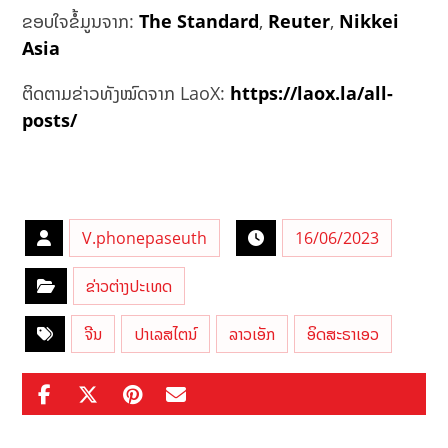
ຂອບໃຈຂໍ້ມູນຈາກ:
The Sta
n
dard
,
Reuter
,
Nikkei
Asia
ຕິດຕາມຂ່າວທັງໝົດຈາກ LaoX:
https://laox.la/all-
posts/
V.phonepaseuth
16/06/2023
ຂ່າວຕ່າງປະເທດ
ຈີນ
ປາເລສໄຕນ໌
ລາວເອັກ
ອິດສະຣາເອວ