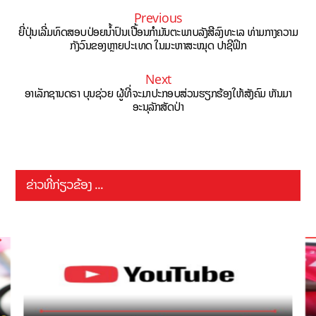
Previous
ຍີ່ປຸ່ນເລີ່ມທົດສອບປ່ອຍນໍ້າປົນເປື້ອນກຳມັນຕະພາບລັງສີລົງທະເລ ທ່າມກາງຄວາມ
ກັງວົນຂອງຫຼາຍປະເທດ ໃນມະຫາສະໝຸດ ປາຊີຟິກ
Next
ອາເລັກຊານດຣາ ບຸນຊ່ວຍ ຜູ້ທີ່ຈະມາປະກອບສ່ວນຮຽກຮ້ອງໃຫ້ສັງຄົມ ຫັນມາ
ອະນຸລັກສັດປ່າ
ຂ່າວທີ່ກ່ຽວຂ້ອງ ...