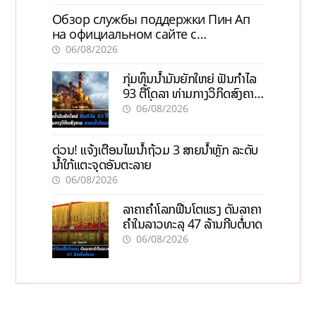
Обзор службы поддержки Пин Ап
на официальном сайте с
актуальной информацией
06/08/2026
ກຸ່ມທຶນນ້ຳມັນຍັກໃຫຍ່ ຟັນກຳໄລ
93 ຕື້ໂດລາ ທ່າມກາງວິກິດສົງຄາມ
ລາຄານໍ້າມັນແພງ
06/08/2026
ດ່ວນ! ແຈ້ງເຕືອນໄພນໍ້າຖ້ວມ 3 ສາຍນໍ້າຫຼັກ ລະດັບ
ນໍ້າໃກ້ແຕະຈຸດອັນຕະລາຍ
06/08/2026
ລາຄາຄຳໂລກຟື້ນໂຕແຮງ ດັນລາຄາ
ຄຳໃນລາວທະລຸ 47 ລ້ານກີບຕໍ່ບາດ
06/08/2026