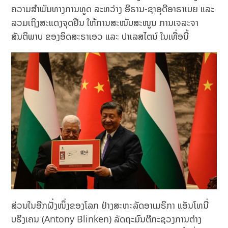
ຄວາມສໍາພັນທາງການທູດ ລະຫວ່າງ ອີຣານ-ຊາອຸດີອາຣາເບຍ ແລະ
ລວມເຖິງສະແດງຈຸດຢືນ ໃຫ້ການສະໜັບສະໜູນ ການເຈລະຈາ
ສັນຕິພາບ ຂອງອິດສະຣາເອວ ແລະ ປາເລສໄຕນ໌ ໃນເທື່ອນີ້
ສ່ວນໃນອີກຝັ່ງໜຶ່ງຂອງໂລກ ຢ່າງສະຫະລັດອາເມຣິກາ ແອັນໂທນີ່
ບຣິງເຄນ (Antony Blinken) ລັດຖະມົນຕີກະຊວງການຕ່າງ