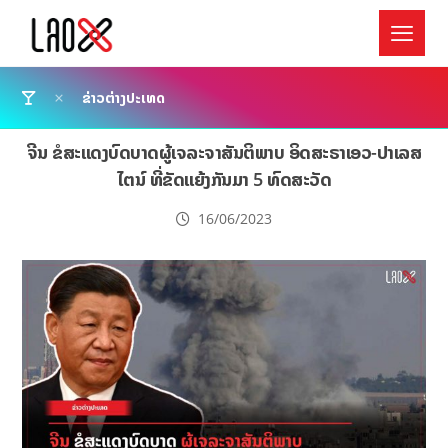
ຂ່າວຕ່າງປະເທດ
ຈີນ ຂໍສະແດງບົດບາດຜູ້ເຈລະຈາສັນຕິພາບ ອິດສະຣາເອວ-ປາເລສ
ໄຕນ໌ ທີ່ຂັດແຍ້ງກັນມາ 5 ທົດສະວັດ
16/06/2023