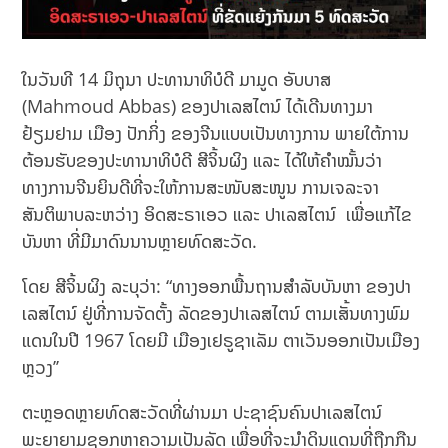
ໃນວັນທີ 14 ມິຖຸນາ ປະທານາທິບໍດີ ມາມູດ ອັບບາສ
(Mahmoud Abbas) ຂອງປາເລສໄຕນ໌ ໄດ້ເດີນທາງມາ
ຢ້ຽມຢາມ ເມືອງ ປັກກິ່ງ ຂອງຈີນແບບເປັນທາງການ ພາຍໃຕ້ການ
ຕ້ອນຮັບຂອງປະທານາທິບໍດີ ສີຈິ້ນຜິງ ແລະ ໄດ້ໃຫ້ຄຳໝັ້ນວ່າ
ທາງການຈີນຍິນດີທີ່ຈະໃຫ້ການສະໜັບສະໜູນ ການເຈລະຈາ
ສັນຕິພາບລະຫວ່າງ ອິດສະຣາເອວ ແລະ ປາເລສໄຕນ໌ ເພື່ອແກ້ໄຂ
ບັນຫາ ທີ່ມີມາດົນນານຫຼາຍທົດສະວັດ.
ໂດຍ ສີຈິ້ນຜິງ ລະບຸວ່າ: “ທາງອອກພື້ນຖານສໍາລັບບັນຫາ ຂອງປາ
ເລສໄຕນ໌ ຢູ່ທີ່ການຈັດຕັ້ງ ລັດຂອງປາເລສໄຕນ໌ ຕາມເສັ້ນທາງພົມ
ແດນໃນປີ 1967 ໂດຍມີ ເມືອງເຢຣູຊາເລັມ ຕາເວັນອອກເປັນເມືອງ
ຫຼວງ’’
ຕະຫຼອດຫຼາຍທົດສະວັດທີ່ຜ່ານມາ ປະຊາຊົນຄົນປາເລສໄຕນ໌
ພະຍາຍາມຊອກຫາຄວາມເປັນລັດ ເພື່ອທີ່ຈະນໍາດິນແດນທີ່ຖືກກືນ