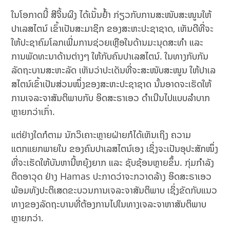
ໃນໂອກາດນີ້ ສີຈິ້ນຜິງ ໄດ້ເນັ້ນຢ້ຳ ກ່ຽວກັບການສະໜັບສະໜູນໃຫ້
ປາເລສໄຕນ໌ ເຂົ້າເປັນສະມາຊິກ ຂອງສະຫະປະຊາຊາດ, ເຫັນດີທີ່ຈະ
ໃຫ້ປະຊາຄົມໂລກເພີ່ມການຊ່ວຍເຫຼືອໃນດ້ານມະນຸດສະທໍາ ແລະ
ການພັດທະນາດ້ານຕ່າງໆ ໃຫ້ກັບຄົນປາເລສໄຕນ໌. ໃນທາງກັບກັນ
ລັດຖະບານສະຫະລັດ ເຫັນວ່າປະເດັນທີ່ຈະສະໜັບສະໜູນ ໃຫ້ປາເລ
ສໄຕນ໌ເຂົ້າເປັນສ່ວນໜຶ່ງຂອງສະຫະປະຊາຊາດ ນັ້ນອາດຈະເຮັດໃຫ້
ການເຈລະຈາສັນຕິພາບກັບ ອິດສະຣາເອວ ດໍາເນີນໄປແບບລໍາບາກ
ຫຼາຍກວ່າເກົ່າ.
ແຕ່ຢ່າງໃດກໍຕາມ ນັກວິເຄາະຫຼາຍຝ່າຍກໍໄດ້ເຫັນເຖິງ ຄວາມ
ແຕກແຍກພາຍໃນ ຂອງຄົນປາເລສໄຕນ໌ເອງ ເຊິ່ງຈະເປັນອຸປະສັກໜຶ່ງ
ທີ່ຈະເຮັດໃຫ້ບັນຫານີ້ຫຍຸ້ງຍາກ ແລະ ຊັບຊ້ອນຫຼາຍຂຶ້ນ. ກຸ່ມກໍາລັງ
ຕິດອາວຸດ ຢ່າງ Hamas ປະກາດວ່າຈະກວາດລ້າງ ອິດສະຣາເອວ
ພ້ອມທັງປະຕິເສດຂະບວນການເຈລະຈາສັນຕິພາບ ເຊິ່ງຂັດກັບແນວ
ທາງຂອງລັດຖະບານທີ່ຕ້ອງການໄປໃນທາງເຈລະຈາຫາສັນຕິພາບ
ຫຼາຍກວ່າ.