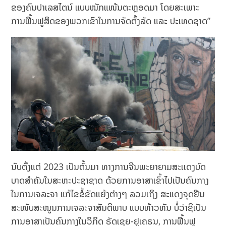
ຂອງຄົນປາເລສໄຕນ໌ ແບບໜັກແໜ້ນຕະຫຼອດມາ ໂດຍສະເພາະ
ການຟື້ນຟູສິດຂອງພວກເຂົາໃນການຈັດຕັ້ງລັດ ແລະ ປະເທດຊາດ”
ນັບຕັ້ງແຕ່ 2023 ເປັນຕົ້ນມາ ທາງການຈີນພະຍາຍາມສະເເດງບົດ
ບາດສໍາຄັນໃນສະຫະປະຊາຊາດ ດ້ວຍການອາສາເຂົ້າໄປເປັນຄົນກາງ
ໃນການເຈລະຈາ ແກ້ໄຂຂໍ້ຂັດແຍ້ງຕ່າງໆ ລວມເຖິງ ສະແດງຈຸດຢືນ
ສະໜັບສະໜູນການເຈລະຈາສັນຕິພາບ ແບບຫ້າວຫັນ ບໍ່ວ່າຊິເປັນ
ການອາສາເປັນຄົນກາງໃນວິກິດ ຣັດເຊຍ-ຢູເຄຣນ, ການຟື້ນຟູ