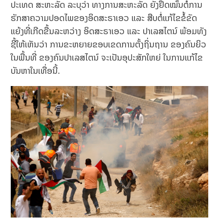
ປະເທດ ສະຫະລັດ ລະບຸວ່າ ທາງການສະຫະລັດ ຍັງຢຶດໝັ້ນຕໍ່ການ
ຮັກສາຄວາມປອດໄພຂອງອິດສະຣາເອວ ແລະ ສືບຕໍ່ແກ້ໄຂຂໍ້ຂັດ
ແຍ້ງທີ່ເກີດຂື້ນລະຫວ່າງ ອິດສະຣາເອວ ແລະ ປາເລສໄຕນ໌ ພ້ອມທັງ
ຊີ້ໃຫ້ເຫັນວ່າ ການຂະຫຍາຍຂອບເຂດການຕັ້ງຖິ່ນຖານ ຂອງຄົນຍິວ
ໃນພື້ນທີ່ ຂອງຄົນປາເລສໄຕນ໌ ຈະເປັນອຸປະສັກໃຫຍ່ ໃນການແກ້ໄຂ
ບັນຫາໃນເທື່ອນີ້.