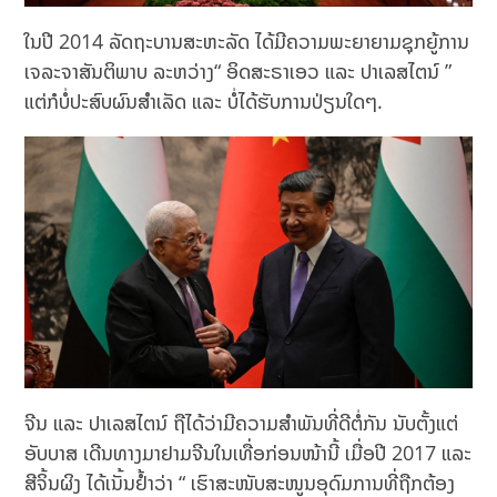
ໃນປີ 2014 ລັດຖະບານສະຫະລັດ ໄດ້ມີຄວາມພະຍາຍາມຊຸກຍູ້ການ
ເຈລະຈາສັນຕິພາບ ລະຫວ່າງ“ ອິດສະຣາເອວ ແລະ ປາເລສໄຕນ໌ ”
ແຕ່ກໍບໍ່ປະສົບຜົນສໍາເລັດ ແລະ ບໍ່ໄດ້ຮັບການປ່ຽນໃດໆ.
ຈີນ ແລະ ປາເລສໄຕນ໌ ຖືໄດ້ວ່າມີຄວາມສໍາພັນທີ່ດີຕໍ່ກັນ ນັບຕັ້ງແຕ່
ອັບບາສ ເດີນທາງມາຢາມຈີນໃນເທື່ອກ່ອນໜ້ານີ້ ເມື່ອປີ 2017 ແລະ
ສີຈິ້ນຜິງ ໄດ້ເນັ້ນຢ້ຳວ່າ “ ເຮົາສະໜັບສະໜູນອຸດົມການທີ່ຖືກຕ້ອງ