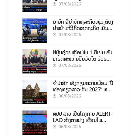
ເປົ້າດຶງທຶນ 150 ລ້ານໂດລາ, ສ້າງ
07/08/2026
ວຽກ 5.000 ຕຳແໜ່ງ
ນາຍົກ ຊີ້ນຳນັກທຸລະກິດໜຸ່ມ ຕ້ອງ
ນຳໜ້າແກ້ວິກິດເສດຖະກິດ ເນັ້ນດຶງ
ທຶນສາກົນ, ຫັນສູ່ດິຈິຕອນ
07/08/2026
ຍີ່ປຸ່ນຊ່ວຍເຫຼືອເພີ່ມ 1 ຕື້ເຢນ ອັບ
ເກຣດສະໜາມບິນວັດໄຕ ຮັບຮອງ
ການເຕີບໂຕ
07/08/2026
ຈຳປາສັກ ເລັ່ງກຽມຄວາມພ້ອມ “ປີ
ທ່ອງທ່ຽວລາວ-ຈີນ 2027” ຫວັງ
ກະຕຸ້ນເສດຖະກິດທ້ອງຖິ່ນ
06/08/2026
ສປປ ລາວ ເປີດໂຄງການ ALERT-
LAO ສ້າງຕາໜ່າງ ເຕືອນໄພ
ພະຍາດລະບາດທົ່ວປະເທດ
06/08/2026