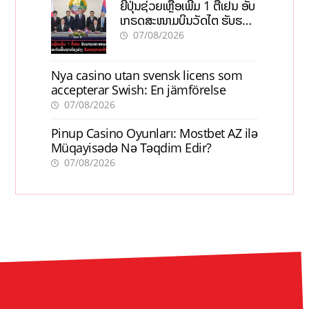
ຍີ່ປຸ່ນຊ່ວຍເຫຼືອເພີ່ມ 1 ຕື້ເຢນ ອັບ
ເກຣດສະໜາມບິນວັດໄຕ ຮັບຮອງ
ການເຕີບໂຕ
07/08/2026
Nya casino utan svensk licens som
accepterar Swish: En jämförelse
07/08/2026
Pinup Casino Oyunları: Mostbet AZ ilə
Müqayisədə Nə Təqdim Edir?
07/08/2026