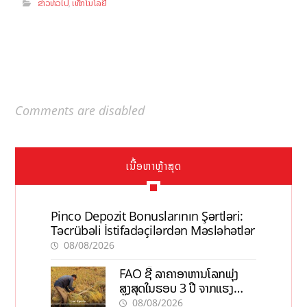
ຂ່າວທົ່ວໄປ
ເທັກໂນໂລຢີ
,
Comments are disabled
ເນື້ອຫາຫຼ້າສຸດ
Pinco Depozit Bonuslarının Şərtləri:
Təcrübəli İstifadəçilərdən Məsləhətlər
08/08/2026
FAO ຊີ້ ລາຄາອາຫານໂລກພຸ່ງ
ສູງສຸດໃນຮອບ 3 ປີ ຈາກແຮງ
ກົດດັນຂອງສົງຄາມ, El nino
08/08/2026