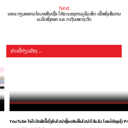
Next
ທຫລ ກຽມອອກນະໂຍບາຍສິນເຊື່ອ ໃຫ້ຂະແໜງການບູລິມະສິດ ເພື່ອສົ່ງເສີມການ
ຜະລິດສົ່ງອອກ ແລະ ກະຕຸ້ນເສດຖະກິດ
ຂ່າວທີ່ກ່ຽວຂ້ອງ ...
YouTube ໃຈດີ ເປີດຟີເຈີ້ເບິ່ງຄິບໄປນຳຫຼິ້ນແອັບອື່ນໄປນຳໄດ້ແລ້ວ ໂດຍບໍ່ຕ້ອງເຊົ່