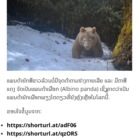
ແພນດ້າຍັກສີຂາວລ້ວນບໍ່ມີຈຸດດຳຕາມຮ່າງກາຍເລີຍ ແລະ ມີຕາສີ
ແດງ ຈັດເປັນແພນດ້າເຜືອກ (Albino panda) ເຊິ່ງຄາດວ່າເປັນ
ແພນດ້າຍັກເຜືອກພຽງໂຕດຽວທີ່ຍັງຫຼົງເຫຼືອໃນໂລກນີ້ິ້.
ຂອບໃຈຂໍ້ມູນຈາກ:
https://shorturl.at/adF06
https://shorturl.at/qzORS