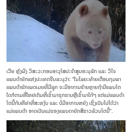
ເວີຍ ຫຼົງຜິງ ວິສະວະກອນອາວຸໂສປະຈຳສູນອະນຸລັກ ແລະ ວິໄຈ
ແພນດ້າຍັກແຫ່ງປະເທດຈີນລະບຸວ່າ: “ໃນໄລຍະທ້າຍເດືອນກຸມພາ
ແພນດ້າຍັກເພດເມຍທີ່ມີລູກ ຈະມີອາການຮ້າຍຫຼາຍຖ້າມີແພນໂຕ
ໃດກໍຕາມທີ່ໃຫຍ່ເຕັມທີ່ເຂົ້າມາຮຸກຮານຫຼືເຂົ້າມາໃກ້ໆ ແຕ່ແມ່ແພນດ້າ
ໂຕນີ້ກັບທີທ່າທີ່ສະຫງົບ ແລະ ບໍ່ມີອາການຫຍັງ ເຊິ່ງເປັນໄປໄດ້ວ່າ
ແມ່ແພນດ້າ ອາດເປັນແມ່ຂອງແພນດາຍັກສີຂາວລ້ວນໂຕນີ້”.