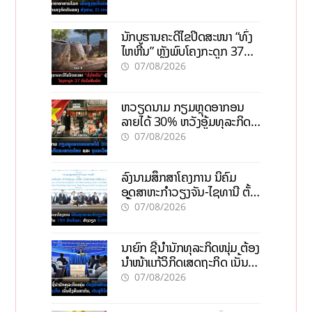
ນັກບູຮານຄະດີໄຂປິດສະໜາ “ທົ່ງ
ໄຫຫີນ” ຫຼັງພົບໂຄງກະດູກ 37
ຄົນໃນຫີນຍັກ
07/08/2026
ຫວຽດນາມ ກຽມຫຼຸດອາກອນ
ລາຍໄດ້ 30% ຫວັງອູ້ມທຸລະກິດ
ຂະໜາດນ້ອຍ ແລະ ຈຸນລະ
07/08/2026
ວິສາຫະກິດ
ລົງນາມສຶກສາໂຄງການ ນິຄົມ
ອຸດສາຫະກຳວຽງຈັນ-ໄຊທານີ ຕັ້ງ
ເປົ້າດຶງທຶນ 150 ລ້ານໂດລາ, ສ້າງ
07/08/2026
ວຽກ 5.000 ຕຳແໜ່ງ
ນາຍົກ ຊີ້ນຳນັກທຸລະກິດໜຸ່ມ ຕ້ອງ
ນຳໜ້າແກ້ວິກິດເສດຖະກິດ ເນັ້ນດຶງ
ທຶນສາກົນ, ຫັນສູ່ດິຈິຕອນ
07/08/2026