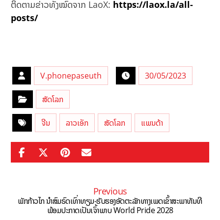
ຕິດຕາມຂ່າວທັງໝົດຈາກ LaoX:
https://laox.la/all-
posts/
V.phonepaseuth
30/05/2023
ສັດໂລກ
ຈີນ
ລາວເອັກ
ສັດໂລກ
ແພນດ້າ
Previous
ພັກກ້າວໄກ ນຳສົມຣົດເທົ່າທຽມ-ຮັບຮອງອັດຕະລັກທາງເພດເຂົ້າສະພາທັນທີ
ພ້ອມປະກາດເປັນເຈົ້າພາບ World Pride 2028