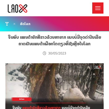
ສັດໂລກ
ຈີນພົບ ແພນດ້າຍັກສີຂາວລ້ວນຫາຍາກ ແບບບໍ່ມີຈຸດດຳປົນເລີຍ
ຄາດເປັນແພນດ້າເຜືອກໂຕດຽວທີ່ຍັງເຫຼືອໃນໂລກ
30/05/2023