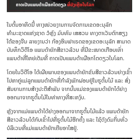
ໃນຕົ້ນອາທິດນີ້ ທາງໜ່ວຍງານການຈັດການເຂດອະນຸລັກ
ທຳມະຊາດແຫ່ງຊາດ ວໍຫຼົງ ມົນທົນ ເສສວນ ທາງຕາເວັນຕົກສຽງ
ໃຕ້ຂອງຈີນ ລາຍງານວ່າ ກ້ອງອິນຟາເຣດຂອງເຂດອະນຸລັກ ສາມາດ
ບັນທຶກວິດີໂອ ແພນດ້າຍັກສີຂາວລ້ວນ ທີ່ມີຂະໜາດເກືອບເທົ່າ
ແພນດ້າທີ່ໃຫຍ່ເຕັມທີ່ ຄາດເປັນແພນດ້າເຜືອກໂຕດຽວໃນໂລກ.
ໂດຍໃນວິດີໂອ ໄດ້ເຜີຍພາບຂອງແພນດ້າຍັກຂົນສີຂາວລ້ວນຍ່າງເຂົ້າ
ໄປຫາຄູ່ແມ່ລູກແພນດ້າຍັກທີ່ກຳລັງພັກຜ່ອນຢູ່ໃນຮູຕົ້ນໄມ້ ແລະ ສົ່ງ
ສັນຍານການສ້າງປະຕິສຳພັນ ຈາກນັ້ນແມ່ຂອງແພນດ້າຍັກໄດ້ຍ່າງ
ອອກມາຈາກຮູຕົ້ນໄມ້ໃນທ່າທາງທີ່ສະຫງົບ.
ຫຼັງຈາກແມ່ແພນດ້າໄດ້ຍ່າງອອກມາຈາກຮູຕົ້ນໄມ້ແລ້ວ ແພນດ້າຍັກ
ສີຂາວລ້ວນໄດ້ກັບເຂົ້າໄປທີ່ຮູຕົ້ນໄມ້ອີກຄັ້ງ ແລະ ໃຊ້ດັງດົມກິ່ນທົ່ວ
ບໍລິເວນທີ່ແມ່ແພນດ້າຍັກເຄີຍອາໄສຢູ່.