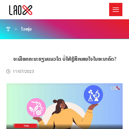
ໄວໜຸ່ມ
ຈະເລືອກຄະນະຮຽນແນວໃດ ບໍ່ໃຫ້ຮູ້ສຶກເສຍໃຈໃນອະນາຄົດ?
11/07/2023