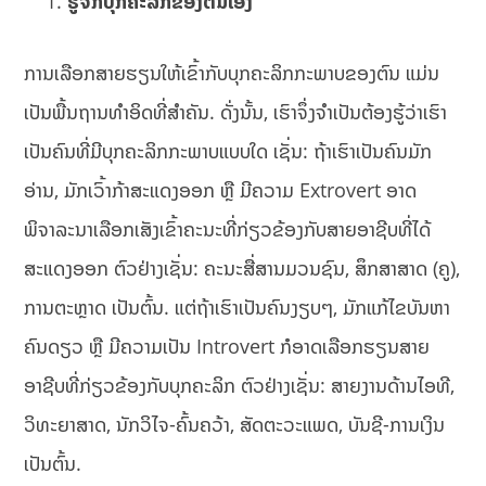
ຮູ້ຈັກບຸກຄະລິກຂອງຕົນເອງ
ການເລືອກສາຍຮຽນໃຫ້ເຂົ້າກັບບຸກຄະລິກກະພາບຂອງຕົນ ແມ່ນ
ເປັນພື້ນຖານທຳອິດທີ່ສຳຄັນ. ດັ່ງນັ້ນ, ເຮົາຈຶ່ງຈຳເປັນຕ້ອງຮູ້ວ່າເຮົາ
ເປັນຄົນທີ່ມີບຸກຄະລິກກະພາບແບບໃດ ເຊັ່ນ: ຖ້າເຮົາເປັນຄົນມັກ
ອ່ານ, ມັກເວົ້າກ້າສະແດງອອກ ຫຼື ມີຄວາມ Extrovert ອາດ
ພິຈາລະນາເລືອກເສັງເຂົ້າຄະນະທີ່ກ່ຽວຂ້ອງກັບສາຍອາຊີບທີ່ໄດ້
ສະແດງອອກ ຕົວຢ່າງເຊັ່ນ: ຄະນະສື່ສານມວນຊົນ, ສຶກສາສາດ (ຄູ),
ການຕະຫຼາດ ເປັນຕົ້ນ. ແຕ່ຖ້າເຮົາເປັນຄົນງຽບໆ, ມັກແກ້ໄຂບັນຫາ
ຄົນດຽວ ຫຼື ມີຄວາມເປັນ Introvert ກໍອາດເລືອກຮຽນສາຍ
ອາຊີບທີ່ກ່ຽວຂ້ອງກັບບຸກຄະລິກ ຕົວຢ່າງເຊັ່ນ: ສາຍງານດ້ານໄອທີ,
ວິທະຍາສາດ, ນັກວິໄຈ-ຄົ້ນຄວ້າ, ສັດຕະວະແພດ, ບັນຊີ-ການເງິນ
ເປັນຕົ້ນ.​