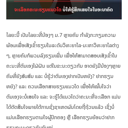
ໄລຍະນີ້ ເປັນໄລຍະທີ່ນ້ອງໆ ມ.7 ຫຼາຍຄົນ ກຳລັງກະກຽມຄວາມ
ພ້ອມເພື່ອເສັງເຂົ້າຮຽນໃນລະດັບວິທະຍາໄລ-ມະຫາວິທະຍາໄລຕ່າງ
ໆ, ຫຼາຍຄົນກໍພວມລົງຮຽນເພີ່ມ ເພື່ອໃຫ້ສາມາດສອບເສັງເຂົ້າໃນ
ຄະນະທີ່ຕົນເອງໃຝ່ຝັນ ແຕ່ໃນຂະນະດຽວກັນ ອາດຍັງມີນ້ອງໆຫຼາຍ
ຄົນທີ່ຍັງສັບສົນ ແລະ ບໍ່ຮູ້ວ່າຕົນເອງຢາກເປັນຫຍັງ? ຢາກຮຽນ
ຫຍັງ? ແລະ ຄວນເລືອກສາຍຮຽນແນວໃດ ເພື່ອໃຫ້ໝັ້ນໃຈວ່າ
ຕົນເອງຈະບໍ່ເສຍໃຈ ແລະ ຈະຮູ້ໄດ້ແນວໃດວ່າຄະນະທີ່ຈະເລືອກ ແມ່ນ
ໄດ້ຕັດສິນໃຈພາຍໃຕ້ການຊັ່ງຊາເຫດຜົນໂດຍຖີ່ຖ້ວນແລ້ວ ເຊິ່ງບໍ່
ແມ່ນເລືອກຮຽນຕາມໃຈຜູ້ປົກຄອງ ຫຼື ເລືອກຮຽນຍ້ອນວ່າຢາກ
ຮຽນຄະນະດຽວກັນກັບໝູ່.