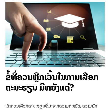
ຂໍ້ທີ່ຄວນຫຼີກເວັ້ນໃນການເລືອກ
ຄະນະຮຽນ ມີຫຍັງແດ່?
ເຮົາຄວນເລືອກຄະນະຮຽນທີ່ມາຈາກຄວາມຖະໜັດ, ຄວາມມັກ