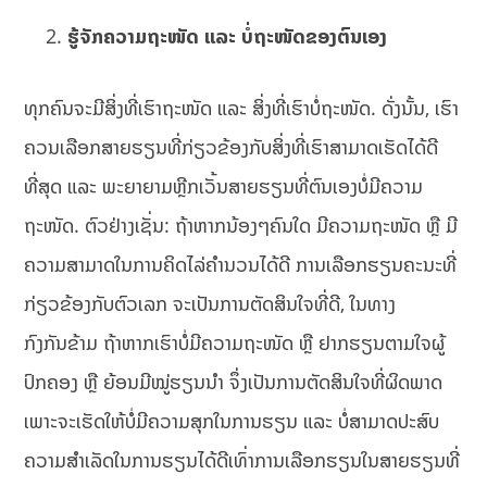
ຮູ້ຈັກຄວາມຖະໜັດ ແລະ ບໍ່ຖະໜັດຂອງຕົນເອງ
ທຸກຄົນຈະມີສິ່ງທີ່ເຮົາຖະໜັດ ແລະ ສິ່ງທີ່ເຮົາບໍ່ຖະໜັດ. ດັ່ງນັ້ນ, ເຮົາ
ຄວນເລືອກສາຍຮຽນທີ່ກ່ຽວຂ້ອງກັບສິ່ງທີ່ເຮົາສາມາດເຮັດໄດ້ດີ
ທີ່ສຸດ ແລະ ພະຍາຍາມຫຼີກເວັ້ນສາຍຮຽນທີ່ຕົນເອງບໍ່ມີຄວາມ
ຖະໜັດ. ຕົວຢ່າງເຊັ່ນ: ຖ້າຫາກນ້ອງໆຄົນໃດ ມີຄວາມຖະໜັດ ຫຼື ມີ
ຄວາມສາມາດໃນການຄິດໄລ່ຄຳນວນໄດ້ດີ ການເລືອກຮຽນຄະນະທີ່
ກ່ຽວຂ້ອງກັບຕົວເລກ ຈະເປັນການຕັດສິນໃຈທີ່ດີ, ໃນທາງ
ກົງກັນຂ້າມ ຖ້າຫາກເຮົາບໍ່ມີຄວາມຖະໜັດ ຫຼື ຢາກຮຽນຕາມໃຈຜູ້
ປົກຄອງ ຫຼື ຍ້ອນມີໝູ່ຮຽນນຳ ຈຶ່ງເປັນການຕັດສິນໃຈທີ່ຜິດພາດ
ເພາະຈະເຮັດໃຫ້ບໍ່ມີຄວາມສຸກໃນການຮຽນ ແລະ ບໍ່ສາມາດປະສົບ
ຄວາມສຳເລັດໃນການຮຽນໄດ້ດີເທົ່າການເລືອກຮຽນໃນສາຍຮຽນທີ່