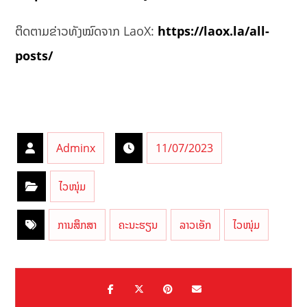
ຕິດຕາມຂ່າວທັງໝົດຈາກ LaoX:
https://laox.la/all-
posts/
Adminx
11/07/2023
ໄວໜຸ່ມ
ການສຶກສາ
ຄະນະຮຽນ
ລາວເອັກ
ໄວໜຸ່ມ