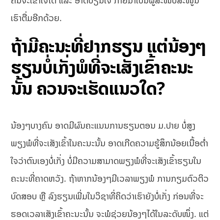
ຄົນຈະເຂົ້າໃຈໄດ້ ແລະ ອາດປ່ຽນໃຈ ກາຍມາເປັນຜູ້ສະໜັບສະໜູນ
ເຮົາຕື່ມອີກດ້ວຍ.
ຖ້າມີຄະນະທີ່ຢາກຮຽນ ແຕ່ນ້ອງໆ
ຮຽນບໍ່ເກັ່ງພໍທີ່ຈະເສັງເຂົ້າຄະນະ
ນັ້ນ ຄວນຈະເຮັດແນວໃດ?
ນ້ອງໆບາງຄົນ ອາດມີຜົນຄະແນນການຮຽນຕອນ ມ.ປາຍ ບໍ່ສູງ
ພຽງພໍທີ່ຈະເສັງເຂົ້າໃນຄະນະນັ້ນ ອາດເກີດຄວາມຮູ້ສຶກນ້ອຍເນື້ອຕ່ຳ
ໃຈວ່າຕົນເອງບໍ່ເກັ່ງ ບໍ່ມີຄວາມສາມາດພຽງພໍທີ່ຈະເສັງເຂົ້າຮຽນໃນ
ຄະນະທີ່ຄາດຫວັງ. ຖ້າຫາກນ້ອງໆມີເວລາພຽງພໍ ການກຽມຕົວຕິວ
ບົດສອບ ຫຼື ລົງຮຽນເພີ່ມໃນວິຊາທີ່ຄິດວ່າເຮົາຍັງບໍ່ເກັ່ງ ກ່ອນທີ່ຈະ
ຮອດເວລາເສັງເຂົ້າຄະນະນັ້ນ ຈະພໍຊ່ວຍນ້ອງໆໄດ້ໃນລະດັບໜຶ່ງ. ແຕ່