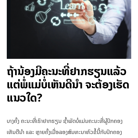
ຖ້ານ້ອງມີຄະນະທີ່ຢາກຮຽນແລ້ວ
ແຕ່ພໍ່ແມ່ບໍ່ເຫັນດີນຳ ຈະຕ້ອງເຮັດ
ແນວໃດ?
ບາງຄັ້ງ ຄະນະທີ່ເຮົາຢາກຮຽນ ຊ້ຳພັດບໍ່ແມ່ນຄະນະທີ່ຜູ້ປົກຄອງ
ເຫັນດີນຳ ແລະ ຫຼາຍຄັ້ງເມື່ອລອງສົນທະນາຫົວຂໍ້ນີ້ກັບປົກຄອງ