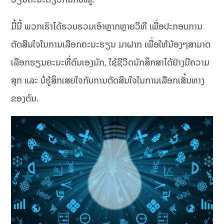
ມື້ນີ້ ພວກເຮົາໄດ້ຮວບຮວມເອົາຫຼາກຫຼາຍວິທີ ເພື່ອປະກອບການ
ຕັດສິນໃຈໃນການເລືອກຄະນະຮຽນ ມາຝາກ ເພື່ອໃຫ້ນ້ອງໆສາມາດ
ເລືອກຮຽນຄະນະທີ່ຕົນເອງມັກ, ໃຊ້ຊີວິດນັກສຶກສາໄດ້ຢ່າງມີຄວາມ
ສຸກ ແລະ ບໍ່ຮູ້ສຶກເສຍໃຈກັບການຕັດສິນໃຈໃນການເລືອກເສັ້ນທາງ
ຂອງຕົນ.