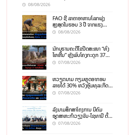
08/08/2026
FAO ຊີ້ ລາຄາອາຫານໂລກພຸ່ງ
ສູງສຸດໃນຮອບ 3 ປີ ຈາກແຮງ
ກົດດັນຂອງສົງຄາມ, El nino
08/08/2026
ນັກບູຮານຄະດີໄຂປິດສະໜາ “ທົ່ງ
ໄຫຫີນ” ຫຼັງພົບໂຄງກະດູກ 37
ຄົນໃນຫີນຍັກ
07/08/2026
ຫວຽດນາມ ກຽມຫຼຸດອາກອນ
ລາຍໄດ້ 30% ຫວັງອູ້ມທຸລະກິດ
ຂະໜາດນ້ອຍ ແລະ ຈຸນລະ
07/08/2026
ວິສາຫະກິດ
ລົງນາມສຶກສາໂຄງການ ນິຄົມ
ອຸດສາຫະກຳວຽງຈັນ-ໄຊທານີ ຕັ້ງ
ເປົ້າດຶງທຶນ 150 ລ້ານໂດລາ, ສ້າງ
07/08/2026
ວຽກ 5.000 ຕຳແໜ່ງ