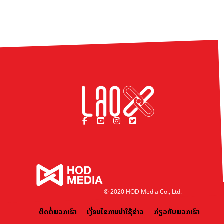
© 2020 HOD Media Co., Ltd.
ຕິດຕໍ່ພວກເຮົາ
ເງື່ອນໄຂການນຳໃຊ້ຂ່າວ
ກ່ຽວກັບພວກເຮົາ