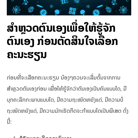
ສຳຫຼວດຕົນເອງເພື່ອໃຫ້ຮູ້ຈັກ
ຕົນເອງ ກ່ອນຕັດສິນໃຈເລືອກ
ຄະນະຮຽນ
ກ່ອນທີ່ຈະເລືອກຄະນະຮຽນ ນ້ອງໆຄວນຈະເລີ່ມຕົ້ນຈາກການ
ສຳຫຼວດຕົນເອງກ່ອນ ເພື່ອໃຫ້ຮູ້ຈັກວ່າຕົນເອງເປັນຄົນແບບໃດ, ມີ
ບຸກຄະລິກກະພາບແບບໃດ, ມີຄວາມຖະໜັດຫຍັງແດ່, ມີຄວາມບໍ່
ຖະໜັດຫຍັງແດ່, ມີຄວາມມັກເຮັດກິດຈະກຳແບບໃດເປັນພິເສດ ດັ່ງ
ນີ້: