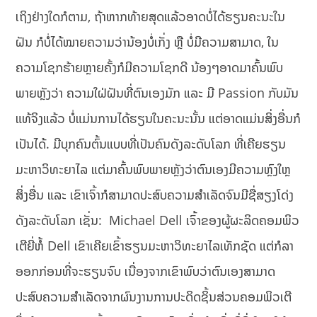
ເຖິງຢ່າງໃດກໍຕາມ, ຖ້າຫາກທ້າຍສຸດແລ້ວອາດບໍ່ໄດ້ຮຽນຄະນະໃນ
ຝັນ ກໍບໍ່ໄດ້ໝາຍຄວາມວ່ານ້ອງບໍ່ເກັ່ງ ຫຼື ບໍ່ມີຄວາມສາມາດ, ໃນ
ຄວາມໂຊກຮ້າຍຫຼາຍຄັ້ງກໍມີຄວາມໂຊກດີ ນ້ອງໆອາດມາຄົ້ນພົບ
ພາຍຫຼັງວ່າ ຄວາມໃຝ່ຝັນທີ່ຕົນເອງມັກ ແລະ ມີ Passion ກັບມັນ
ແທ້ຈິງແລ້ວ ບໍ່ແມ່ນການໄດ້ຮຽນໃນຄະນະນັ້ນ ແຕ່ອາດແມ່ນສິ່ງອື່ນກໍ
ເປັນໄດ້.​ ມີບຸກຄົນຕົ້ນແບບທີ່ເປັນຄົນດັງລະດັບໂລກ ທີ່ເຄີຍຮຽນ
ມະຫາວິທະຍາໄລ ແຕ່ມາຄົ້ນພົບພາຍຫຼັງວ່າຕົນເອງມີຄວາມຫຼົງໃຫຼ
ສິ່ງອື່ນ ແລະ ເຂົາເຈົ້າກໍສາມາດປະສົບຄວາມສຳເລັດຈົນມີຊື່ສຽງໂດ່ງ
ດັງລະດັບໂລກ ເຊັ່ນ: Michael Dell ເຈົ້າຂອງຜູ້ຜະລິດຄອມພິວ
ເຕີຍີ່ຫໍ້ Dell ເຂົາເຄີຍເຂົ້າຮຽນມະຫາວິທະຍາໄລເທັກຊັດ ແຕ່ກໍລາ
ອອກກ່ອນທີ່ຈະຮຽນຈົບ ເນື່ອງຈາກເຂົາພົບວ່າຕົນເອງສາມາດ
ປະສົບຄວາມສຳເລັດຈາກຜົນງານການປະດິດຊິ້ນສ່ວນຄອມພິວເຕີ