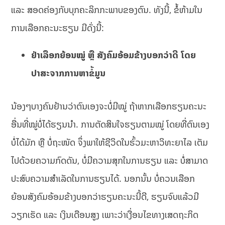
ແລະ ສອດຄ່ອງກັບບຸກຄະລິກກະພາບຂອງຕົນ. ທັງນີ້, ຂໍ້ຫ້າມໃນ
ການເລືອກຄະນະຮຽນ ມີດັ່ງນີ້:
ຢ່າເລືອກຍ້ອນໝູ່ ຫຼື ສັງຄົມອ້ອມຂ້າງບອກວ່າດີ ໂດຍ
ປາສະຈາກການຫາຂໍ້ມູນ
ນ້ອງໆບາງຄົນຢ້ານວ່າຕົນເອງຈະບໍ່ມີໝູ່ ຖ້າຫາກເລືອກຮຽນຄະນະ
ອື່ນທີ່ໝູ່ບໍ່ໄດ້ຮຽນນຳ. ການຕັດສິນໃຈຮຽນຕາມໝູ່ ໂດຍທີ່ຕົນເອງ
ບໍ່ໄດ້ມັກ ຫຼື ບໍ່ຖະໜັດ ຈຶ່ງພາໃຫ້ຊີວິດໃນຮົ້ວມະຫາວິທະຍາໄລ ເຕັມ
ໄປດ້ວຍຄວາມກົດດັນ, ບໍ່ມີຄວາມສຸກໃນການຮຽນ ແລະ ບໍ່ສາມາດ
ປະສົບຄວາມສຳເລັດໃນການຮຽນໄດ້. ນອກນັ້ນ ບໍ່ຄວນເລືອກ
ຍ້ອນສັງຄົມອ້ອມຂ້າງບອກວ່າຮຽນຄະນະນີ້ດີ, ຮຽນຈົບແລ້ວມີ
ວຽກເຮັດ ແລະ ເງິນເດືອນສູງ ເພາະວ່າເງື່ອນໄຂທາງເສດຖະກິດ