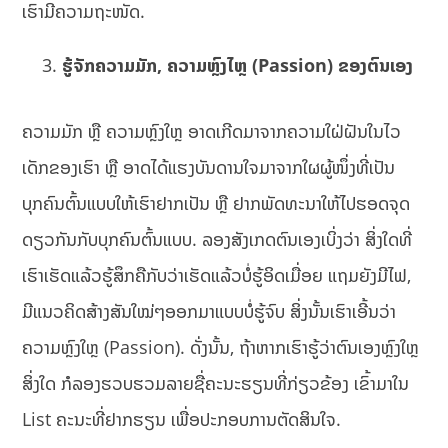
ເຮົາມີຄວາມຖະໜັດ.
ຮູ້ຈັກຄວາມມັກ, ຄວາມຫຼົງໄຫຼ
(Passion)
ຂອງຕົນເອງ
ຄວາມມັກ ຫຼື ຄວາມຫຼົງໃຫຼ ອາດເກີດມາຈາກຄວາມໃຝ່ຝັນໃນໄວ
ເດັກຂອງເຮົາ ຫຼື ອາດໄດ້ແຮງບັນດານໃຈມາຈາກໃຜຜູ້ໜຶ່ງທີ່ເປັນ
ບຸກຄົນຕົ້ນແບບໃຫ້ເຮົາຢາກເປັນ ຫຼື ຢາກພັດທະນາໃຫ້ໄປຮອດຈຸດ
ດຽວກັນກັບບຸກຄົນຕົ້ນແບບ. ລອງສັງເກດຕົນເອງເບິ່ງວ່າ ສິ່ງໃດທີ່
ເຮົາເຮັດແລ້ວຮູ້ສຶກຄືກັບວ່າເຮັດແລ້ວບໍ່ຮູ້ອິດເມື່ອຍ ແຖມຍັງມີໄຟ,
ມີແນວຄິດສ້າງສັນໃໝ່ໆອອກມາແບບບໍ່ຮູ້ຈົບ ສິ່ງນັ້ນເຮົາເອີ້ນວ່າ
ຄວາມຫຼົງໃຫຼ (Passion). ດັ່ງນັ້ນ, ຖ້າຫາກເຮົາຮູ້ວ່າຕົນເອງຫຼົງໃຫຼ
ສິ່ງໃດ ກໍລອງຮວບຮວມລາຍຊື່ຄະນະຮຽນທີ່ກ່ຽວຂ້ອງ ເຂົ້າມາໃນ
List ຄະນະທີ່ຢາກຮຽນ ເພື່ອປະກອບການຕັດສິນໃຈ.