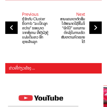
Previous
Next
ຮູ້ຈັກກັບ Cluster
ສານແຄນາດາຕັດສິນ
Bomb “ລະເບີດລູກ
ໃຫ້ສາມາດໃຊ້ອີໂມຈິ
ຫວ່ານ” ຮອຍບາດ
“ຍົກໂປ້” ແທນການ
ຈາກສົງຄາມ ທີ່ຍັງຝັງຢູ່
ຕົກລົງໃນການເຮັດ
ແຜ່ນດິນລາວ ອີກ
ສັນຍາຕາມກົດໝາຍ
ຫຼາຍລ້ານລູກ
ໄດ້
ຂ່າວທີ່ກ່ຽວຂ້ອງ ...