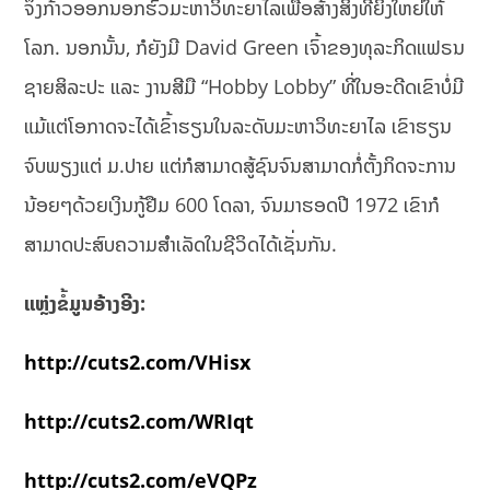
ຈຶ່ງກ້າວອອກນອກຮົ້ວມະຫາວິທະຍາໄລເພື່ອສ້າງສິ່ງທີ່ຍິ່ງໃຫຍ່ໃຫ້
ໂລກ. ນອກນັ້ນ, ກໍຍັງມີ David Green ເຈົ້າຂອງທຸລະກິດແຟຣນ
ຊາຍສິລະປະ ແລະ ງານສີມື “Hobby Lobby” ທີ່ໃນອະດີດເຂົາບໍ່ມີ
ແມ້ແຕ່ໂອກາດຈະໄດ້ເຂົ້າຮຽນໃນລະດັບມະຫາວິທະຍາໄລ ເຂົາຮຽນ
ຈົບພຽງແຕ່ ມ.ປາຍ ແຕ່ກໍສາມາດສູ້ຊົນຈົນສາມາດກໍ່ຕັ້ງກິດຈະການ
ນ້ອຍໆດ້ວຍເງິນກູ້ຢືມ 600 ໂດລາ, ຈົນມາຮອດປີ 1972 ເຂົາກໍ
ສາມາດປະສົບຄວາມສຳເລັດໃນຊີວິດໄດ້ເຊັ່ນກັນ.
ແຫຼ່ງຂໍ້ມູນອ້າງອີງ:
http://cuts2.com/VHisx
http://cuts2.com/WRIqt
http://cuts2.com/eVQPz