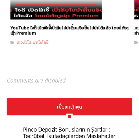
YouTube ໃຈດີ ເປີດຟີເຈີ້ເບິ່ງຄິບໄປນຳຫຼິ້ນແອັບອື່ນໄປນຳໄດ້ແລ້ວ ໂດຍບໍ່ຕ້ອງ
ມະ
ເຊົ່າ Premium
ສຳ
ຂ່າວທົ່ວໄປ
ເທັກໂນໂລຢີ
,
Comments are disabled
ເນື້ອຫາຫຼ້າສຸດ
Pinco Depozit Bonuslarının Şərtləri:
Təcrübəli İstifadəçilərdən Məsləhətlər