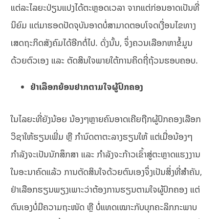
ແຕ່ລະໄລຍະປ່ຽນແປງໄດ້ຕະຫຼອດເວລາ ຈາກແຕ່ກ່ອນອາດເປັນທີ່
ນິຍົມ ແຕ່ມາຮອດປັດຈຸບັນອາດບໍ່ສາມາດຕອບໂຈດເງື່ອນໄຂທາງ
ເສດຖະກິດສັງຄົມໄດ້ອີກຕໍ່ໄປ. ດັ່ງນັ້ນ, ຈຶ່ງຄວນເລືອກຫາຂໍ້ມູນ
ດ້ວຍຕົວເອງ ແລະ ຕັດສິນໃຈພາຍໃຕ້ການຄິດຖີ່ຖ້ວນຮອບຄອບ.
ຢ່າເລືອກຍ້ອນຢາກຕາມໃຈຜູ້ປົກຄອງ
ໃນໄລຍະທີ່ຍັງນ້ອຍ ນ້ອງໆຫຼາຍຄົນອາດເຄີຍຖືກຜູ້ປົກຄອງເລືອກ
ວິຊາໃຫ້ຮຽນເພີ່ມ ຫຼື ກຳນົດຕາຕະລາງຮຽນໃຫ້ ແຕ່ເມື່ອນ້ອງໆ
ກຳລັງຈະເປັນນັກສຶກສາ ແລະ ກຳລັງຈະກ້າວເຂົ້າສູ່ຕະຫຼາດແຮງງານ
ໃນອະນາຄົດແລ້ວ ການຕັດສິນໃຈດ້ວຍຕົນເອງຈຶ່ງເປັນສິ່ງທີ່ສຳຄັນ,
ຢ່າເລືອກຮຽນພຽງເພາະວ່າຕ້ອງການຮຽນຕາມໃຈຜູ້ປົກຄອງ ແຕ່
ຕົນເອງບໍ່ມີຄວາມຖະໜັດ ຫຼື ບໍ່ແທດເໝາະກັບບຸກຄະລິກກະພາບ