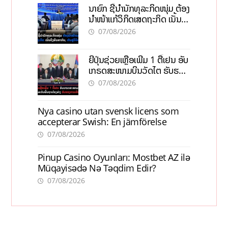
ນາຍົກ ຊີ້ນຳນັກທຸລະກິດໜຸ່ມ ຕ້ອງ
ນຳໜ້າແກ້ວິກິດເສດຖະກິດ ເນັ້ນດຶງ
ທຶນສາກົນ, ຫັນສູ່ດິຈິຕອນ
07/08/2026
ຍີ່ປຸ່ນຊ່ວຍເຫຼືອເພີ່ມ 1 ຕື້ເຢນ ອັບ
ເກຣດສະໜາມບິນວັດໄຕ ຮັບຮອງ
ການເຕີບໂຕ
07/08/2026
Nya casino utan svensk licens som
accepterar Swish: En jämförelse
07/08/2026
Pinup Casino Oyunları: Mostbet AZ ilə
Müqayisədə Nə Təqdim Edir?
07/08/2026