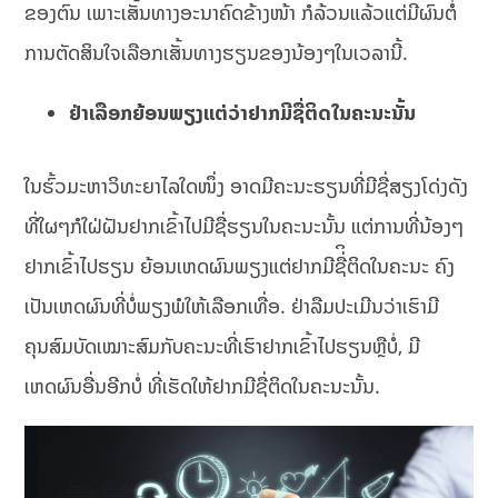
ຂອງຕົນ ເພາະເສັ້ນທາງອະນາຄົດຂ້າງໜ້າ ກໍລ້ວນແລ້ວແຕ່ມີຜົນຕໍ່
ການຕັດສິນໃຈເລືອກເສັ້ນທາງຮຽນຂອງນ້ອງໆໃນເວລານີ້.
ຢ່າເລືອກຍ້ອນພຽງແຕ່ວ່າຢາກມີຊື່ຕິດໃນຄະນະນັ້ນ
ໃນຮົ້ວມະຫາວິທະຍາໄລໃດໜຶ່ງ ອາດມີຄະນະຮຽນທີ່ມີຊື່ສຽງໂດ່ງດັງ
ທີ່ໃຜໆກໍໃຝ່ຝັນຢາກເຂົ້າໄປມີຊື່ຮຽນໃນຄະນະນັ້ນ ແຕ່ການທີ່ນ້ອງໆ
ຢາກເຂົ້າໄປຮຽນ ຍ້ອນເຫດຜົນພຽງແຕ່ຢາກມີຊື່ິຕິດໃນຄະນະ ຄົງ
ເປັນເຫດຜົນທີ່ບໍ່ພຽງພໍໃຫ້ເລືອກເທື່ອ. ຢ່າລືມປະເມີນວ່າເຮົາມີ
ຄຸນສົມບັດເໝາະສົມກັບຄະນະທີ່ເຮົາຢາກເຂົ້າໄປຮຽນຫຼືບໍ່, ມີ
ເຫດຜົນອື່ນອີກບໍ່ ທີ່ເຮັດໃຫ້ຢາກມີຊື່ຕິດໃນຄະນະນັ້ນ.