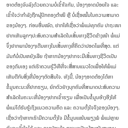
ອາດຕ້ອງຈົບລົງດ້ວຍຄວາມບໍ່ເຂົ້າໃຈກັນ, ນ້ອງໆອາດນ້ອຍໃຈ ແລະ
ເຂົ້າໃຈວ່າກຳລັງຖືກຜູ້ປົກຄອງຕຳໜິ ຫຼື ບໍ່ເຊື່ອໝັ້ນໃນຄວາມສາມາດ
ຂອງນ້ອງໆ. ກ່ອນອື່ນໝົດ, ຢາກໃຫ້ເຊື່ອວ່າພໍ່ແມ່ທຸກຄົນ ປາຖະໜາ
ຢາກເຫັນລູກໆປະສົບຄວາມສຳເລັດໃນເສັ້ນທາງຊີວິດຂ້າງໜ້າ ພໍ່ແມ່
ຈຶ່ງຢາກພານ້ອງໆເດີນທາງໃນເສັ້ນທາງທີ່ຄິດວ່າປອດໄພທີ່ສຸດ. ແຕ່
ມັນກໍບໍ່ເປັນຫຍັງເລີຍ ຖ້າຫາກນ້ອງໆຢາກຈະມີເສັ້ນທາງຊີວິດເປັນ
ຂອງຕົນເອງ ແຕ່ເຮົາຄວນຮູ້ວິທີທີ່ຈະສື່ສານແນວໃດເພື່ອໃຫ້ພໍ່ແມ່
ເຫັນດີກັບສິ່ງທີ່ນ້ອງໆຕັດສິນໃຈ. ທັງນີ້, ນ້ອງໆອາດຕ້ອງໄດ້ຫາ
ຂໍ້ມູນຄະນະທີ່ຢາກຮຽນ, ຍົກຕົວຢ່າງບຸກຄົນທີ່ສາມາດປະສົບຄວາມ
ສຳເລັດໃນຄະນະທີ່ນ້ອງໆຢາກເຂົ້າຮຽນ ເພື່ອເປັນຂໍ້ມູນອ້າງອີງໃຫ້
ພໍ່ແມ່ໄດ້ຮັບຮູ້ເຖິງແນວຄວາມຄິດ ແລະ ຄວາມຕັ້ງໃຈຈິງຂອງນ້ອງໆ.
ເຊື່ອວ່າຖ້າຫາກເຮົາມີຄວາມຕັ້ງໃຈ ມີຂໍ້ມູນແໜ້ນພຽງພໍ ພໍ່ແມ່ຫຼາຍ