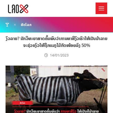
ສັດໂລກ
ງົວລາຍ? ນັກວິທະຍາສາດຄົ້ນພົບວ່າການທາສີງົວເຮົາໃຫ້ເປັນມ້າລາຍ
ຈະຊ່ວຍງົວໃຫ້ຖືກແມງໄມ້ກັດໜ້ອຍລົງ 50%
14/01/2023