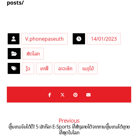
posts/
V.phonepaseuth
14/01/2023
ສັດໂລກ
ງົວ
ທາສີ
ລາວເອັກ
ແມງໄມ້
Previous
ຫຼິ້ນເກມຈົນໄດ້ດີ! 5 ນັກກິລາ E-Sports ທີ່ສ້າງລາຍໄດ້ຈາກການຫຼິ້ນເກມໄດ້ຫຼາຍ
ທີ່ສຸດໃນໂລກ