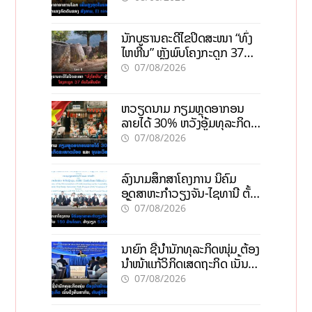
ນັກບູຮານຄະດີໄຂປິດສະໜາ “ທົ່ງ
ໄຫຫີນ” ຫຼັງພົບໂຄງກະດູກ 37
ຄົນໃນຫີນຍັກ
07/08/2026
ຫວຽດນາມ ກຽມຫຼຸດອາກອນ
ລາຍໄດ້ 30% ຫວັງອູ້ມທຸລະກິດ
ຂະໜາດນ້ອຍ ແລະ ຈຸນລະ
07/08/2026
ວິສາຫະກິດ
ລົງນາມສຶກສາໂຄງການ ນິຄົມ
ອຸດສາຫະກຳວຽງຈັນ-ໄຊທານີ ຕັ້ງ
ເປົ້າດຶງທຶນ 150 ລ້ານໂດລາ, ສ້າງ
07/08/2026
ວຽກ 5.000 ຕຳແໜ່ງ
ນາຍົກ ຊີ້ນຳນັກທຸລະກິດໜຸ່ມ ຕ້ອງ
ນຳໜ້າແກ້ວິກິດເສດຖະກິດ ເນັ້ນດຶງ
ທຶນສາກົນ, ຫັນສູ່ດິຈິຕອນ
07/08/2026