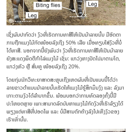
ເຊິ່ງຜົນປາກົດວ່າ ງົວທີ່ເຮັດການທາສີໃຫ້ເປັນມ້າລາຍນັ້ນ ມີອັດຕາ
ການຖືກແມງໄມ້ກັດໜ້ອຍລົງເຖິງ 50% ເລີຍ ເມື່ອທຽບໃສ່ງົວທີ່ບໍ່
ໄດ້ທາສີ. ນອກຈາກນີ້ຍັງພົບວ່າ ງົວທີ່ເຮັດການທາສີໃຫ້ເປັນມ້າລາຍ
ຍັງສະແດງພຶດຕິກຳໄລ່ແມງໄມ້ ເຊັ່ນ: ແກວ່ງຫາງປັດໄປມາຕາມໂຕ,
ແກວ່ງຫົວ ຫຼື ສັ່ນຫູ ໜ້ອຍລົງເຖິງ 20%.
ໂດຍກຸ່ມນັກວິທະຍາສາດສະຫຼຸບເຖິງເຫດຜົນທີ່ເປັນແບບນີ້ໄດ້ວ່າ
ລາຍຂາວດຳແບບມ້າລາຍນັ້ນເຮັດໃຫ້ແມງໄມ້ຮູ້ສຶກມຶນງົງ ແລະ ລົງມາ
ເກາະຕາມງົວໄດ້ລຳບາກຂຶ້ນ. ພ້ອມບອກວ່າການທົດລອງຄັ້ງນີ້ມີ
ປະໂຫຍດຫຼາຍ ເພາະສາມາດລົດບັນຫາແມງໄມ້ກັດງົວທີ່ເຮົາລ້ຽງໄດ້
ພຽງແຕ່ທາສີທີ່ປອດໄພ ແລະ ບໍ່ມີສານຕົກຄ້າງລົງໄປເທິງງົວຂອງ
ເຮົາເທົ່ານັ້ນ.