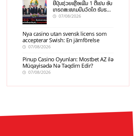
ຍີ່ປຸ່ນຊ່ວຍເຫຼືອເພີ່ມ 1 ຕື້ເຢນ ອັບ
ເກຣດສະໜາມບິນວັດໄຕ ຮັບຮອງ
ການເຕີບໂຕ
07/08/2026
Nya casino utan svensk licens som
accepterar Swish: En jämförelse
07/08/2026
Pinup Casino Oyunları: Mostbet AZ ilə
Müqayisədə Nə Təqdim Edir?
07/08/2026