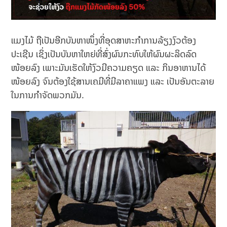
ແມງໄມ້ ຖືເປັນອີກບັນຫາໜຶ່ງທີ່ອຸດສາຫະກຳການລ້ຽງງົວຕ້ອງ
ປະເຊີນ ເຊິ່ງເປັນບັນຫາໃຫຍ່ທີ່ສົ່ງຜົນກະທົບໃຫ້ຜົນຜະລິດລົດ
ໜ້ອຍລົງ ເພາະມັນເຮັດໃຫ້ງົວມີຄວາມຄຽດ ແລະ ກິນອາຫານໄດ້
ໜ້ອຍລົງ ຈົນຕ້ອງໃຊ້ສານເຄມີທີ່ມີລາຄາແພງ ແລະ ເປັນອັນຕະລາຍ
ໃນການກຳຈັດພວກມັນ.