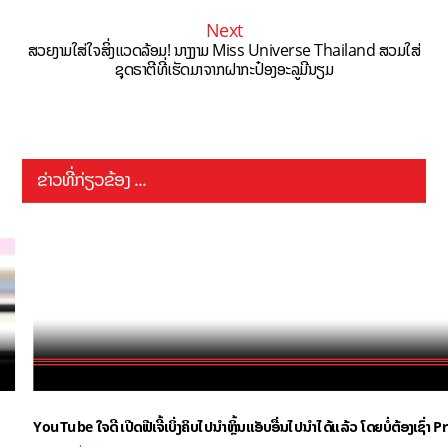
Next
ສວຍງາມໃສ່ໃຈສິ່ງແວດລ້ອມ! ນາງງາມ Miss Universe Thailand ສວມໃສ່
ຊຸດຣາຕີທີ່ເຮັດມາຈາກຝາກະປ໋ອງອະລູມີນຽມ
ຂ່າວທີ່ກ່ຽວຂ້ອງ ...
YouTube ໃຈດີ ເປີດຟີເຈີ້ເບິ່ງຄິບໄປນຳຫຼິ້ນແອັບອື່ນໄປນຳໄດ້ແລ້ວ ໂດຍບໍ່ຕ້ອງເຊົ່