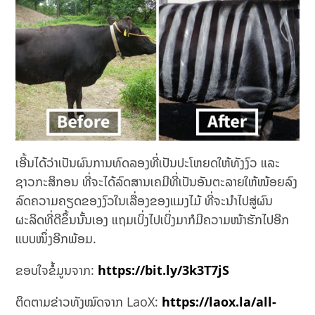
ເອີ້ນໄດ້ວ່າເປັນຜົນການທົດລອງທີ່ເປັນປະໂຫຍດໃຫ້ທັງງົວ ແລະ
ຊາວກະສິກອນ ທີ່ຈະໄດ້ລົດສານເຄມີທີ່ເປັນອັນຕະລາຍໃຫ້ໜ້ອຍລົງ
ລົດຄວາມຄຽດຂອງງົວໃນເລື່ອງຂອງແມງໄມ້ ທີ່ຈະນຳໄປສູ່ຜົນ
ຜະລິດທີ່ດີຂຶ້ນນັ້ນເອງ ແຖມເບິ່ງໄປເບິ່ງມາກໍມີຄວາມໜ້າຮັກໄປອີກ
ແບບໜຶ່ງອີກພ້ອມ.
ຂອບໃຈຂໍ້ມູນຈາກ:
https://bit.ly/3k3T7jS
ຕິດຕາມຂ່າວທັງໝົດຈາກ LaoX:
https://laox.la/all-