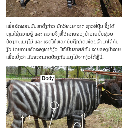
ເພື່ອລົດຜ່ອນບັນຫາດັ່ງກ່າວ ນັກວິທະຍາສາດ ຊາວຍີ່ປຸ່ນ ຈຶ່ງໄດ້
ໝູນໃຊ້ຄວາມຮູ້ ແລະ ຄວາມຈິງທີ່ວ່າລາຍຂອງມ້າລາຍນັ້ນຊ່ວຍ
ປ້ອງກັນແມງໄມ້ ແລະ ເຮັດໃຫ້ພວກມັນຖືກກັດໜ້ອຍລົງ ມາໃຊ້ກັບ
ງົວ ໂດຍການທົດລອງທາສີງົວ ໃຫ້ເປັນລາຍຄືກັບ ລາຍຂອງມ້າລາຍ
ເພື່ອເບິ່ງວ່າ ມັນຈະສາມາດປ້ອງກັນແມງໄມ້ຈາກງົວໄດ້ຫຼືບໍ່.