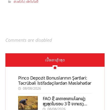
ຂ່າວທົ່ວໄປ
ເທັກໂນໂລຢີ
,
Comments are disabled
ເນື້ອຫາຫຼ້າສຸດ
Pinco Depozit Bonuslarının Şərtləri:
Təcrübəli İstifadəçilərdən Məsləhətlər
08/08/2026
FAO ຊີ້ ລາຄາອາຫານໂລກພຸ່ງ
ສູງສຸດໃນຮອບ 3 ປີ ຈາກແຮງ
ກົດດັນຂອງສົງຄາມ, El nino
08/08/2026