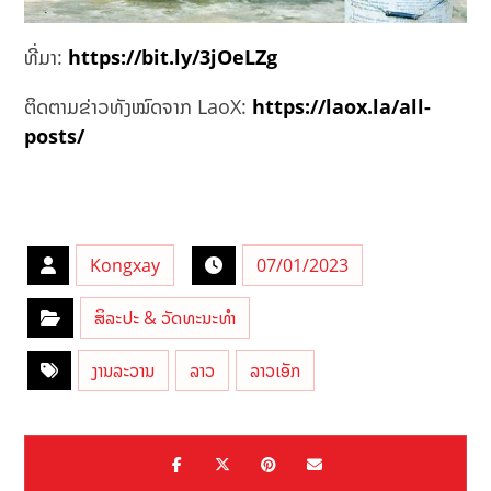
ທີ່ມາ:
https://bit.ly/3jOeLZg
ຕິດຕາມຂ່າວທັງໝົດຈາກ LaoX:
https://laox.la/all-
posts/
Kongxay
07/01/2023
ສິລະປະ & ວັດທະນະທຳ
ງານລະວານ
ລາວ
ລາວເອັກ