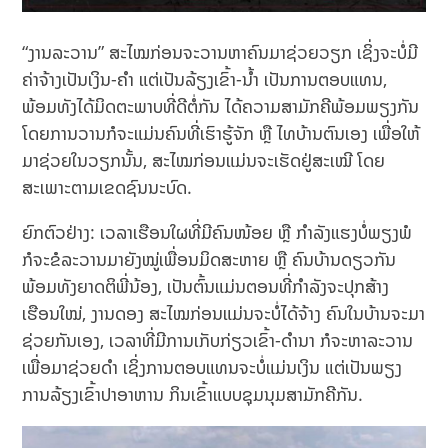
“ງານລະວານ” ສະໄໝກ່ອນຈະວານຫາຄົນມາຊ່ວຍວຽກ ເຊິ່ງຈະບໍ່ມີ
ຄ່າຈ້າງເປັນເງິນ-ຄຳ ແຕ່ເປັນລ້ຽງເຂົ້າ-ນ້ຳ ເປັນການຕອບແທນ,
ພ້ອມທັງໄດ້ມິດຕະພາບທີ່ດີຕໍ່ກັນ ໄດ້ຄວາມສາມັກຄີພ້ອມພຽງກັນ
ໂດຍການວານກໍຈະແມ່ນຄົນທີ່ເຮົາຮູ້ຈັກ ຫຼື ໄທບ້ານຕົນເອງ ເພື່ອໃຫ້
ມາຊ່ວຍໃນວຽກນັ້ນ, ສະໄໝກ່ອນແມ່ນຈະເຮັດຢູ່ສະເໝີ ໂດຍ
ສະເພາະຕາມເຂດຊົນນະບົດ.
ຍົກຕົວຢ່າງ: ເວລາເຮືອນໃຜທີ່ມີຄົນໜ້ອຍ ຫຼື ກຳລັງແຮງບໍ່ພຽງພໍ
ກໍຈະຂໍລະວານມາຍັງໝູ່ເພື່ອນມິດສະຫາຍ ຫຼື ຄົນບ້ານດຽວກັນ
ພ້ອມທັງຍາດຕິພີ່ນ້ອງ, ເປັນຕົ້ນແມ່ນຕອນທີ່ກຳລັງຈະປຸກສ້າງ
ເຮືອນໃໝ່, ງານດອງ ສະໄໝກ່ອນແມ່ນຈະບໍ່ໄດ້ຈ້າງ ຄົນໃນບ້ານຈະມາ
ຊ່ວຍກັນເອງ, ເວລາທີ່ມີການເກັບກ່ຽວເຂົ້າ-ດຳນາ ກໍຈະຫາລະວານ
ເພື່ອມາຊ່ວຍດຳ ເຊິ່ງການຕອບແທນຈະບໍ່ແມ່ນເງິນ ແຕ່ເປັນພຽງ
ການລ້ຽງເຂົ້າປາອາຫານ ກິນເຂົ້າແບບຊຸມນຸມສາມັກຄີກັນ.