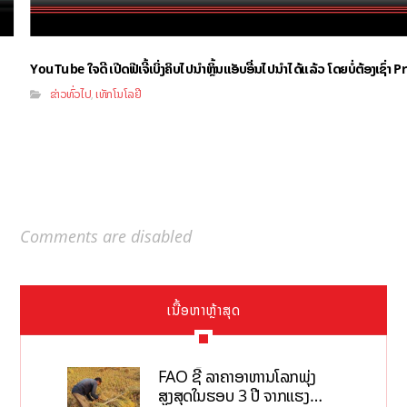
YouTube ໃຈດີ ເປີດຟີເຈີ້ເບິ່ງຄິບໄປນຳຫຼິ້ນແອັບອື່ນໄປນຳໄດ້ແລ້ວ ໂດຍບໍ່ຕ້ອງເຊົ່
ຂ່າວທົ່ວໄປ
ເທັກໂນໂລຢີ
,
Comments are disabled
ເນື້ອຫາຫຼ້າສຸດ
FAO ຊີ້ ລາຄາອາຫານໂລກພຸ່ງ
ສູງສຸດໃນຮອບ 3 ປີ ຈາກແຮງ