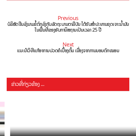
Previous
ບໍລິສັດຈີນລົງນາມຂໍ້ຕົກລົງກັບລັດຖະບານຕາລີບັນ ໄດ້ຮັບສຳປະທານຂຸດເຈາະນ້ຳມັນ
ໃນພື້ນທີ່ຂອງອັບການິສຖານເປັນເວລາ 25 ປີ
Next
ແນະນຳວິທີແກ້ອາການປວດຄໍເບື້ອງຕົ້ນ ເນື່ອງຈາກການນອນຕົກໝອນ
ຂ່າວທີ່ກ່ຽວຂ້ອງ ...