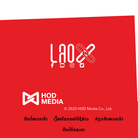
© 2020 HOD Media Co., Ltd.
ຕິດຕໍ່ພວກເຮົາ
ເງື່ອນໄຂການນຳໃຊ້ຂ່າວ
ກ່ຽວກັບພວກເຮົາ
ຕິດຕໍ່ໂຄສະນາ