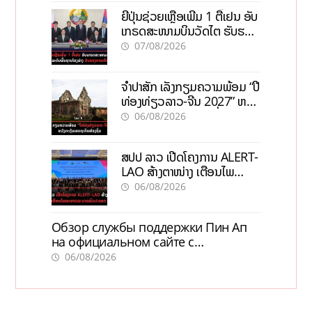
ຍີ່ປຸ່ນຊ່ວຍເຫຼືອເພີ່ມ 1 ຕື້ເຢນ ອັບ
ເກຣດສະໜາມບິນວັດໄຕ ຮັບຮອງ
ການເຕີບໂຕ
07/08/2026
ຈຳປາສັກ ເລັ່ງກຽມຄວາມພ້ອມ “ປີ
ທ່ອງທ່ຽວລາວ-ຈີນ 2027” ຫວັງ
ກະຕຸ້ນເສດຖະກິດທ້ອງຖິ່ນ
06/08/2026
ສປປ ລາວ ເປີດໂຄງການ ALERT-
LAO ສ້າງຕາໜ່າງ ເຕືອນໄພ
ພະຍາດລະບາດທົ່ວປະເທດ
06/08/2026
Обзор службы поддержки Пин Ап
на официальном сайте с
актуальной информацией
06/08/2026