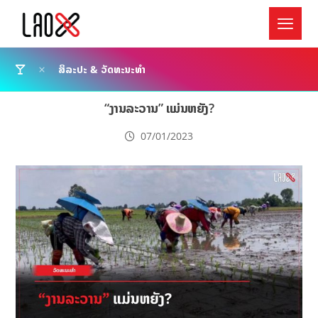
ສິລະປະ & ວັດທະນະທຳ
“ງານລະວານ” ແມ່ນຫຍັງ?
07/01/2023