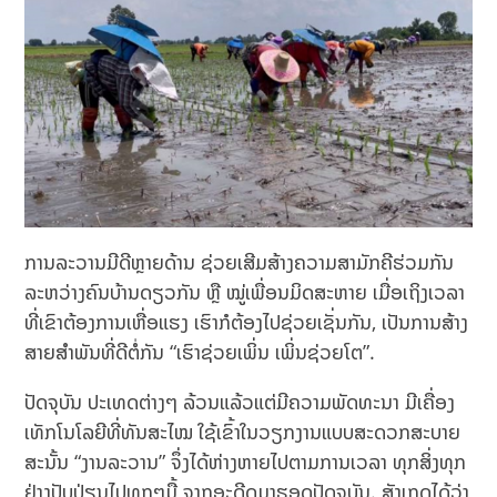
ການລະວານມີດີຫຼາຍດ້ານ ຊ່ວຍເສີມສ້າງຄວາມສາມັກຄີຮ່ວມກັນ
ລະຫວ່າງຄົນບ້ານດຽວກັນ ຫຼື ໝູ່ເພື່ອນມິດສະຫາຍ ເມື່ອເຖິງເວລາ
ທີ່ເຂົາຕ້ອງການເຫື່ອແຮງ ເຮົາກໍຕ້ອງໄປຊ່ວຍເຊັ່ນກັນ, ເປັນການສ້າງ
ສາຍສຳພັນທີ່ດີຕໍ່ກັນ “ເຮົາຊ່ວຍເພິ່ນ ເພິ່ນຊ່ວຍໂຕ”.
ປັດຈຸບັນ ປະເທດຕ່າງໆ ລ້ວນແລ້ວແຕ່ມີຄວາມພັດທະນາ ມີເຄື່ອງ
ເທັກໂນໂລຍີທີ່ທັນສະໄໝ ໃຊ້ເຂົ້າໃນວຽກງານແບບສະດວກສະບາຍ
ສະນັ້ນ “ງານລະວານ” ຈຶ່ງໄດ້ຫ່າງຫາຍໄປຕາມການເວລາ ທຸກສິ່ງທຸກ
ຢ່າງປັບປ່ຽນໄປທຸກໆມື້ ຈາກອະດີດມາຮອດປັດຈຸບັນ. ສັງເກດໄດ້ວ່າ