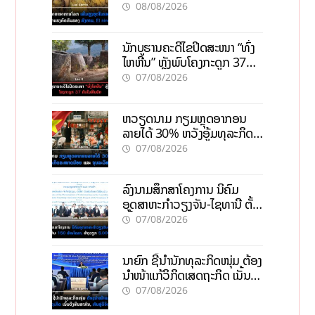
ກົດດັນຂອງສົງຄາມ, El nino
08/08/2026
ນັກບູຮານຄະດີໄຂປິດສະໜາ “ທົ່ງ
ໄຫຫີນ” ຫຼັງພົບໂຄງກະດູກ 37
ຄົນໃນຫີນຍັກ
07/08/2026
ຫວຽດນາມ ກຽມຫຼຸດອາກອນ
ລາຍໄດ້ 30% ຫວັງອູ້ມທຸລະກິດ
ຂະໜາດນ້ອຍ ແລະ ຈຸນລະ
07/08/2026
ວິສາຫະກິດ
ລົງນາມສຶກສາໂຄງການ ນິຄົມ
ອຸດສາຫະກຳວຽງຈັນ-ໄຊທານີ ຕັ້ງ
ເປົ້າດຶງທຶນ 150 ລ້ານໂດລາ, ສ້າງ
07/08/2026
ວຽກ 5.000 ຕຳແໜ່ງ
ນາຍົກ ຊີ້ນຳນັກທຸລະກິດໜຸ່ມ ຕ້ອງ
ນຳໜ້າແກ້ວິກິດເສດຖະກິດ ເນັ້ນດຶງ
ທຶນສາກົນ, ຫັນສູ່ດິຈິຕອນ
07/08/2026