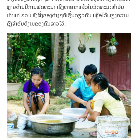
ຫຼາຍດ້ານມີການພັດທະນາ ເຊິ່ງຫາຍາກແລ້ວໃນວັດທະນະທຳອັນ
ເກົ່າແກ່ ລວມທັງສິ່ງຂອງຕ່າງໆກໍເຊັ່ນດຽວກັນ ເຫຼືອໄວ້ພຽງຄວາມ
ຊົງຈຳອັນດີງາມຂອງຄົນລາວໄວ້.