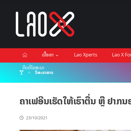
ເນື້ອຫາ
Lao Xperts
Lao X F
ຕິດຕໍ່ໂຄສະນາ
ວິທະຍາສາດ
ຄາເຟອີນເຮັດໃຫ້ເຮົາຕື່ນ ຫຼື ຢາກ
23/10/2021