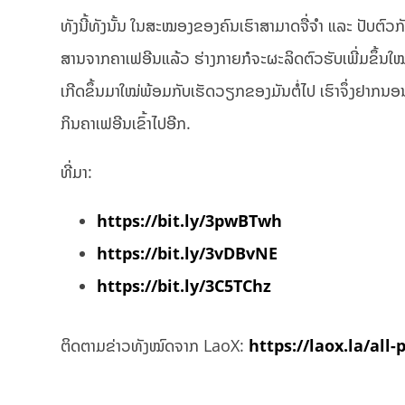
ທັງນີ້ທັງນັ້ນ ໃນສະໝອງຂອງຄົນເຮົາສາມາດຈື່ຈຳ ແລະ ປັບຕົວ
ສານຈາກຄາເຟອີນແລ້ວ ຮ່າງກາຍກໍຈະຜະລິດຕົວຮັບເພີ່ມຂຶ້ນໃໝ່.
ເກີດຂຶ້ນມາໃໝ່ພ້ອມກັບເຮັດວຽກຂອງມັນຕໍ່ໄປ ເຮົາຈຶ່ງຢາກນອນຫຼັ
ກິນຄາເຟອີນເຂົ້າໄປອີກ.
ທີ່ມາ:
https://bit.ly/3pwBTwh
https://bit.ly/3vDBvNE
https://bit.ly/3C5TChz
ຕິດຕາມຂ່າວທັງໝົດຈາກ LaoX:
https://laox.la/all-