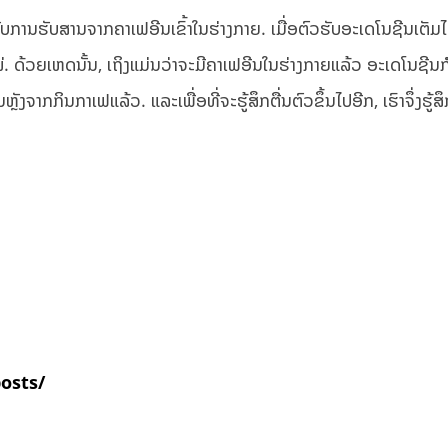
ກັບການຮັບສານຈາກຄາເຟອີນເຂົ້າໃນຮ່າງກາຍ. ເມື່ອຕົວຮັບອະເດໂນຊີນເຕັມ
 ດ້ວຍເຫດນັ້ນ​,​ ເຖິງແມ່ນວ່າຈະມີຄາເຟອີນໃນຮ່າງກາຍແລ້ວ ອະເດໂນຊີນກໍ
ງຈາກກິນກາເຟແລ້ວ. ແລະເພື່ອທີ່ຈະຮູ້ສຶກຕື່ນຕົວຂຶ້ນໄປອີກ, ເຮົາຈຶ່ງຮູ້ສຶ
posts/