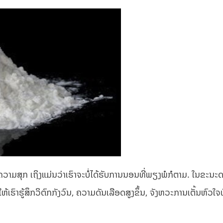
ມີຄວາມສຸກ ເຖິງແມ່ນວ່າເຮົາຈະບໍ່ໄດ້ຮັບການນອນທີ່ພຽງພໍກໍຕາມ. ໃນຂະນ
ຫ້ເຮົາຮູ້ສຶກວິຕົກກັງວົນ, ຄວາມດັນເລືອດສູງຂຶ້ນ, ຈັງຫວະການເຕັ້ນຫົວໃຈທ