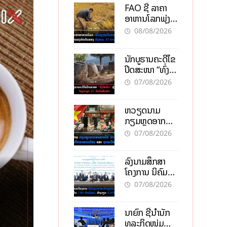
FAO ຊີ້ ລາຄາ
ອາຫານໂລກພຸ່ງ
ສູງສຸດໃນຮອບ 3
08/08/2026
ປີ ຈາກແຮງ
ກົດດັນຂອງ
ນັກບູຮານຄະດີໄຂ
ສົງຄາມ, El
ປິດສະໜາ “ທົ່ງ
nino
ໄຫຫີນ” ຫຼັງພົບ
07/08/2026
ໂຄງກະດູກ 37
ຄົນໃນຫີນຍັກ
ຫວຽດນາມ
ກຽມຫຼຸດອາກອນ
ລາຍໄດ້ 30%
07/08/2026
ຫວັງອູ້ມທຸລະກິດ
ຂະໜາດນ້ອຍ
ລົງນາມສຶກສາ
ແລະ ຈຸນລະ
ໂຄງການ ນິຄົມ
ວິສາຫະກິດ
ອຸດສາຫະກຳ
07/08/2026
ວຽງຈັນ-ໄຊທານີ
ຕັ້ງເປົ້າດຶງທຶນ
ນາຍົກ ຊີ້ນຳນັກ
150 ລ້ານໂດລາ,
ທຸລະກິດໜຸ່ມ
ສ້າງວຽກ 5.000