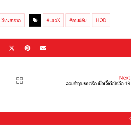
ວິທະຍາສາດ
#LaoX
#ຄາເຟອີນ
HOD
Next
ລວມຄຳຖາມຍອດຮິດ ເມື່ອເຈົ້າຕິດໂຄວິດ-19