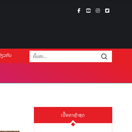
່ຽວກັບ
ເນື້ອຫາຫຼ້າສຸດ