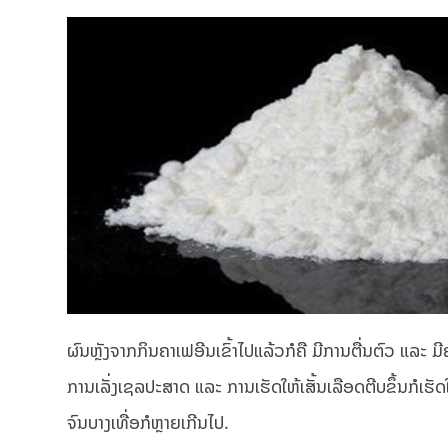
ຜົນຫຼັງຈາກກິນຄາເຟອີນເຂົ້າໄປແລ້ວກໍຄື ມີການຕື່ນຕົວ ແລະ 
ການເລັ່ງເຊລປະສາດ ແລະ ການເຮັດໃຫ້ເສັ້ນເລືອດຕີບຂຶ້ນກໍເຮັດໃ
ຈົນບາງເທື່ອກໍຫຼາຍເກີນໄປ.