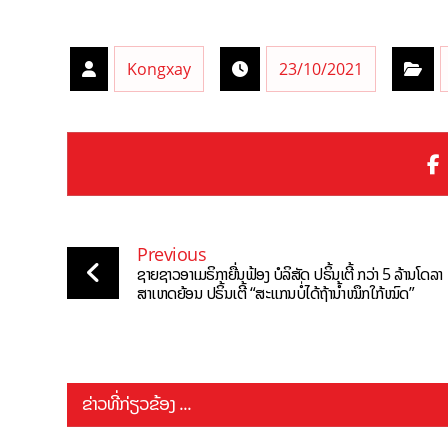
Kongxay
23/10/2021
Previous
ຊາຍຊາວອາເມຣິກາຍື່ນຟ້ອງ ບໍລິສັດ ປຣິ້ນເຕີ້ ກວ່າ 5 ລ້ານໂດລາ
ສາເຫດຍ້ອນ ປຣິ້ນເຕີ້ “ສະແກນບໍ່ໄດ້ຖ້ານ້ຳໝຶກໃກ້ໝົດ”
ຂ່າວທີ່ກ່ຽວຂ້ອງ ...