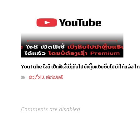
YouTube ໃຈດີ ເປີດຟີເຈີ້ເບິ່ງຄິບໄປນຳຫຼິ້ນແອັບອື່ນໄປນຳໄດ້ແລ້ວ ໂ
ຂ່າວທົ່ວໄປ
ເທັກໂນໂລຢີ
,
Comments are disabled