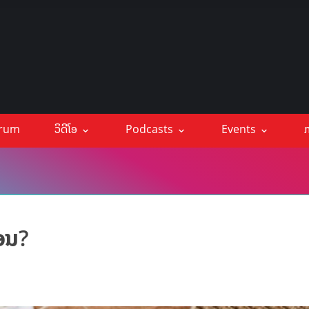
orum
ວິດີໂອ
Podcasts
Events
ກ
ນອນ?