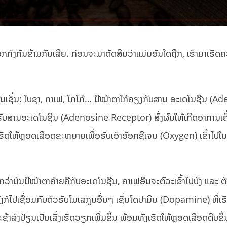
ົງກັນຂ້າມກັນເລີຍ. ກ່ອນຈະມາຕັດສິນວ່າແມ່ນອັນໃດຖືກ, ເຮົາມາເຮັດຄວ
ັນເຊັ່ນ: ໃບຊາ, ກາເຟ, ໂກໂກ້… ມີໜ້າຕາໃກ້ຄຽງກັບສານ ອະເດໂນຊີນ (A
ຕົວຮັບສານອະເດໂນຊີນ (Adenosine Receptor) ສົ່ງຜົນໃຫ້ເກີດອາການເຄິ່ງ
ເຮັດໃຫ້ຫຼອດເລືອດຂະຫຍາຍເພື່ອຮັບເອົາອັອກຊີເຈນ (Oxygen) ເຂົ້າໄ
ກວ່າມັນມີໜ້າຕາຄ້າຍຄືກັບອະເດໂນຊີນ, ຄາເຟອີນຈະຕົວະເຂົ້າໄປບັງ ແລະ 
ັ້ງກໍໄປເຊື່ອມກັບຕົວຮັບໂມເລກູນອື່ນໆ ເຊັ່ນໂດປາມິນ (Dopamine) ທີ່ເຮັ
ຊ້າລົງປ່ຽນເປັນເລັ່ງເຮັດວຽກເພີ່ມຂຶ້ນ ພ້ອມທັງເຮັດໃຫ້ຫຼອດເລືອດຕີບຂຶ້