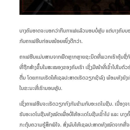
ບາງຄົນອາດຈະບອກວ່າກິນກາເຟແລ້ວນອນບໍ່ຫຼັບ ແຕ່ບາງຄົນບອກກ
ກັບຄາເຟອີນກ່ອນໜ້ອຍໜຶ່ງດີກວ່າ.
ຄາເຟອີນແມ່ນສານຈາກພືດຫຼາກຫຼາຍຊະນິດທີ່ພວກເຮົາຄຸ້ນຊື່ກ
ທີ່ຖືກສ້າງຂຶ້ນໃນສະໝອງຂອງຄົນເຮົາ ເຊິ່ງມີໜ້າທີ່ເຂົ້າໄປໃນ
ຕື່ນ ໂດຍການເຮັດໃຫ້ເຊລປະສາດເຮັດວຽກຊ້າລົງ ພ້ອມທັງຍັງ
ໃນຂະນະທີ່ເຮົານອນຫຼັບ.
ເຊິ່ງຄາເຟອີນຈະເຮັດວຽກກົງກັນຂ້າມກັບອະເດໂນຊີນ. ເນື່ອງຈາ
ຮັບອະເດໂນຊີນທັງໝົດເພື່ອບໍ່ໃຫ້ອະເດໂນຊີນເຂົ້າໄປ ແລະ ບາງຄ
ກະຕຸ້ນຄວາມຮູ້ສຶກພໍໃຈ. ສົ່ງຜົນໃຫ້ເຊລປະສາດທັງໝົດຈາກທີ່ຈະ