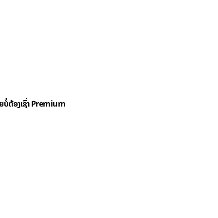
ດຍບໍ່ຕ້ອງເຊົ່າ Premium