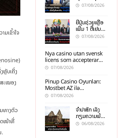
ຕ້ອງນຳໜ້າແກ້
ຕຳແໜ່ງ
07/08/2026
ວິກິດເສດຖະກິດ
ເນັ້ນດຶງທຶນ
ຍີ່ປຸ່ນຊ່ວຍເຫຼືອ
ສາກົນ, ຫັນສູ່ດິຈິ
ເພີ່ມ 1 ຕື້ເຢນ
ຕອນ
າມເຂົ້າໃຈ
ອັບເກຣດ
07/08/2026
ສະໜາມບິນວັດ
ໄຕ ຮັບຮອງການ
Nya casino utan svensk
ເຕີບໂຕ
licens som accepterar
denosine)
Swish: En jämförelse
07/08/2026
ຫຼັບເຄິ່ງ
Pinup Casino Oyunları:
ປໃນສະໝອງ
Mostbet AZ ilə
Müqayisədə Nə Təqdim
07/08/2026
Edir?
ຈຳປາສັກ ເລັ່ງ
ຕັນທາງຕົວ
ກຽມຄວາມພ້ອມ
ດໜ້າທີ່
“ປີທ່ອງທ່ຽວ
06/08/2026
ລາວ-ຈີນ 2027”
ນ.
ຫວັງກະຕຸ້ນ