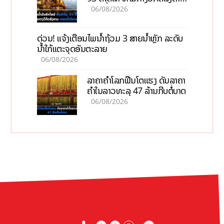
ລາຄານໍ້າມັນແພງ
06/08/2026
ດ່ວນ! ແຈ້ງເຕືອນໄພນໍ້າຖ້ວມ 3 ສາຍນໍ້າຫຼັກ ລະດັບ
ນໍ້າໃກ້ແຕະຈຸດອັນຕະລາຍ
06/08/2026
ລາຄາຄຳໂລກຟື້ນໂຕແຮງ ດັນລາຄາ
ຄຳໃນລາວທະລຸ 47 ລ້ານກີບຕໍ່ບາດ
06/08/2026