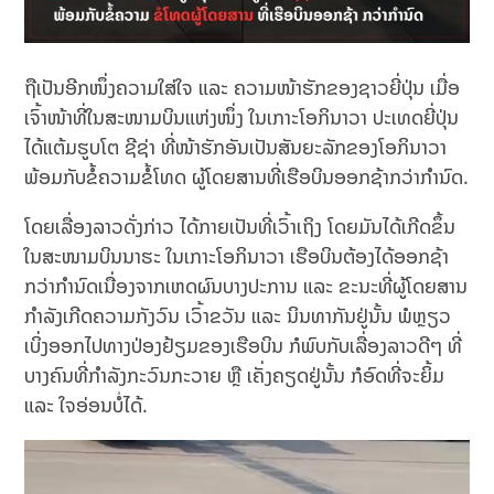
ຖືເປັນອີກໜຶ່ງຄວາມໃສ່ໃຈ ແລະ ຄວາມໜ້າຮັກຂອງຊາວຍີ່ປຸ່ນ ເມື່ອ
ເຈົ້າໜ້າທີ່ໃນສະໜາມບິນແຫ່ງໜຶ່ງ ໃນເກາະໂອກິນາວາ ປະເທດຍີ່ປຸ່ນ
ໄດ້ແຕ້ມຮູບໂຕ ຊີຊ່າ ທີ່ໜ້າຮັກອັນເປັນສັນຍະລັກຂອງໂອກິນາວາ
ພ້ອມກັບຂໍ້ຄວາມຂໍ້ໂທດ ຜູ້ໂດຍສານທີ່ເຮືອບິນອອກຊ້າກວ່າກຳນົດ.
ໂດຍເລື່ອງລາວດັ່ງກ່າວ ໄດ້ກາຍເປັນທີ່ເວົ້າເຖິງ ໂດຍມັນໄດ້ເກີດຂຶ້ນ
ໃນສະໜາມບິນນາຮະ ໃນເກາະໂອກິນາວາ ເຮືອບິນຕ້ອງໄດ້ອອກຊ້າ
ກວ່າກຳນົດເນື່ອງຈາກເຫດຜົນບາງປະການ ແລະ ຂະນະທີ່ຜູ້ໂດຍສານ
ກຳລັງເກີດຄວາມກັງວົນ ເວົ້າຂວັນ ແລະ ນິນທາກັນຢູ່ນັ້ນ ພໍຫຼຽວ
ເບິ່ງອອກໄປທາງປ່ອງຢ້ຽມຂອງເຮືອບິນ ກໍພົບກັບເລື່ອງລາວດີໆ ທີ່
ບາງຄົນທີ່ກຳລັງກະວົນກະວາຍ ຫຼື ເຄັ່ງຄຽດຢູ່ນັ້ນ ກໍອົດທີ່ຈະຍິ້ມ
ແລະ ໃຈອ່ອນບໍ່ໄດ້.