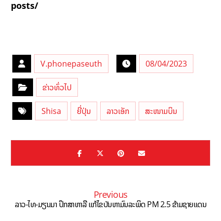
posts/
V.phonepaseuth
08/04/2023
ຂ່າວທົ່ວໄປ
Shisa
ຍີ່ປຸ່ນ
ລາວເອັກ
ສະໜາມບິນ
Previous
ລາວ-ໄທ-ມຽນມາ ປຶກສາຫາລື ແກ້ໄຂບັນຫາມົນລະພິດ PM 2.5 ຂ້າມຊາຍແດນ