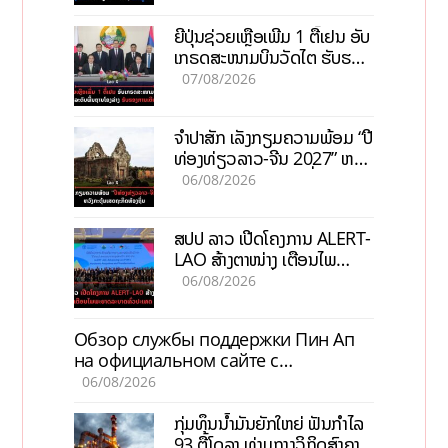
ຍີ່ປຸ່ນຊ່ວຍເຫຼືອເພີ່ມ 1 ຕື້ເຢນ ອັບ
ເກຣດສະໜາມບິນວັດໄຕ ຮັບຮອງ
ການເຕີບໂຕ
07/08/2026
ຈຳປາສັກ ເລັ່ງກຽມຄວາມພ້ອມ “ປີ
ທ່ອງທ່ຽວລາວ-ຈີນ 2027” ຫວັງ
ກະຕຸ້ນເສດຖະກິດທ້ອງຖິ່ນ
06/08/2026
ສປປ ລາວ ເປີດໂຄງການ ALERT-
LAO ສ້າງຕາໜ່າງ ເຕືອນໄພ
ພະຍາດລະບາດທົ່ວປະເທດ
06/08/2026
Обзор службы поддержки Пин Ап
на официальном сайте с
актуальной информацией
06/08/2026
ກຸ່ມທຶນນ້ຳມັນຍັກໃຫຍ່ ຟັນກຳໄລ
93 ຕື້ໂດລາ ທ່າມກາງວິກິດສົງຄາມ