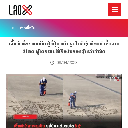
ຂ່າວທົ່ວໄປ
ເຈົ້າໜ້າທີ່ສະໜາມບິນ ຢູ່ຍີ່ປຸ່ນ ແຕ້ມຮູບໂຕຊີຊ່າ ພ້ອມກັບຂໍ້ຄວາມ
ຂໍໂທດ ຜູ້ໂດຍສານທີ່ເຮືອບິນອອກຊ້າກວ່າກຳນົດ
08/04/2023