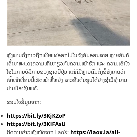
ຫຼັງພາບດັ່ງກ່າວຖືກເຜີຍແຜ່ອອກໄປໃນສັງຄົມອອນລາຍ ຫຼາຍຄົນກໍ
ເຂົ້າມາສະແດງຄວາມເຫັນກ່ຽວກັບຄວາມໜ້າຮັກ ແລະ ຄວາມເອົາໃຈ
ໃສ່ໃນການບໍລິການຂອງຊາວຍີ່ປຸ່ນ ແຕ່ກໍມີຫຼາຍຄົນຕັ້ງຂໍ້ສັງເກດວ່າ
ເຈົ້າໜ້າທີ່ຄົນນີ້ເຮັດໜ້າທີ່ຫຍັງ ລາວຄືແຕ້ມຮູບໄດ້ຢ່າງຊຳນິຊຳນານ
ປານມືອາຊີບແທ້.
ຂອບໃຈຂໍ້ມູນຈາກ:
https://bit.ly/3KjKZoP
https://bit.ly/3KIFAsU
ຕິດຕາມຂ່າວທັງໝົດຈາກ LaoX:
https://laox.la/all-