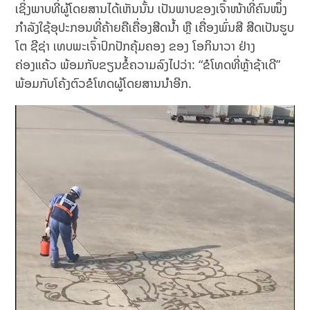
ເຊິ່ງພາບທີ່ຜູ້ໂດຍສານໄດ້ເຫັນນັ້ນ ເປັນພາບຂອງເຈົ້າໜ້າທີ່ຄົນໜຶ່ງ
ກຳລັງໃຊ້ອຸປະກອນທີ່ຄ້າຍຄືເຄື່ອງສີດນໍ້າ ຫຼື ເຄື່ອງພົ່ນສີ ສີດເປັນຮູບ
ໂຕ ຊີຊ່າ ເທບພະເຈົ້າປົກປັກຄຸ້ມຄອງ ຂອງ ໂອກິນາວາ ຢ່າງ
ຄ່ອງແຄ້ວ ພ້ອມກັບຂຽນຂໍ້ຄວາມລົງໄປວ່າ: “ຂໍໂທດທີ່ຫຼ້າຊ້າເດີ”
ພ້ອມກັບໂຄ້ງຕົວຂໍໂທດຜູ້ໂດຍສານນຳອີກ.