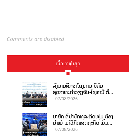
Comments are disabled
ເນື້ອຫາຫຼ້າສຸດ
ລົງນາມສຶກສາໂຄງການ ນິຄົມ
ອຸດສາຫະກຳວຽງຈັນ-ໄຊທານີ ຕັ້ງ
ເປົ້າດຶງທຶນ 150 ລ້ານໂດລາ, ສ້າງ
07/08/2026
ວຽກ 5.000 ຕຳແໜ່ງ
ນາຍົກ ຊີ້ນຳນັກທຸລະກິດໜຸ່ມ ຕ້ອງ
ນຳໜ້າແກ້ວິກິດເສດຖະກິດ ເນັ້ນດຶງ
ທຶນສາກົນ, ຫັນສູ່ດິຈິຕອນ
07/08/2026