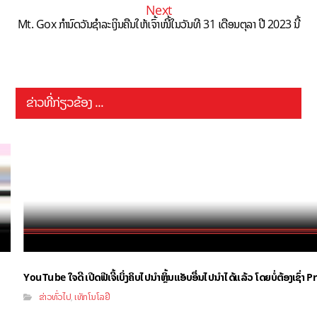
Next
Mt. Gox ກຳນົດວັນຊຳລະເງິນຄືນໃຫ້ເຈົ້າໜີ້ໃນວັນທີ 31 ເດືອນຕຸລາ ປີ 2023 ນີ້
ຂ່າວທີ່ກ່ຽວຂ້ອງ ...
YouTube ໃຈດີ ເປີດຟີເຈີ້ເບິ່ງຄິບໄປນຳຫຼິ້ນແອັບອື່ນໄປນຳໄດ້ແລ້ວ ໂດຍບໍ່ຕ້ອງເຊົ່
ຂ່າວທົ່ວໄປ
ເທັກໂນໂລຢີ
,