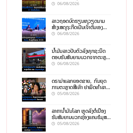
06/08/2026
ລາວຖອດບົດຮຽນຫວຽດນາມ
ສ້າງເສດຖະກິດເປັນເຈົ້າຕົນເອງ
ກ້າວສູ່ເປົ້າໝາຍ 2035
06/08/2026
ນໍ້າມັນລາວປັບຕົວລົງທຸກຊະນິດ
ຕອບຮັບສັນຍານບວກຈາກຕະຫຼາດ
ໂລກ ແລະ ຊ່ອງແຄບຮໍມູສ
06/08/2026
ດຣາມ່າແລກຍອດຂາຍ, ກົນຍຸດ
ການຕະຫຼາດສີເທົາ ຢາພິດທຳລາຍ
ທຸລະກິດ ໄລຍະຍາວ
05/08/2026
ລາຄານ້ຳມັນໂລກ ຫຼຸດລົງຕໍ່ເນື່ອງ
ຮັບສັນຍານບວກຊ່ອງແຄບຮໍມຸສ
ຈັບຕາລາຄາໃນລາວ
05/08/2026