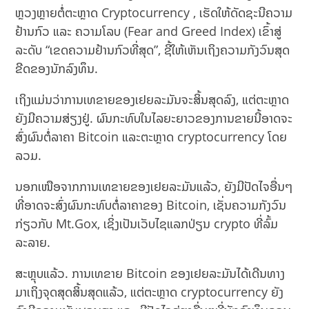
ຫຼວງຫຼາຍຕໍ່ຕະຫຼາດ Cryptocurrency , ເຮັດໃຫ້ດັດຊະນີຄວາມ
ຢ້ານກົວ ແລະ ຄວາມໂລບ (Fear and Greed Index) ເຂົ້າສູ່
ລະດັບ “ເຂດຄວາມຢ້ານກົວທີ່ສຸດ”, ຊີ້ໃຫ້ເຫັນເຖິງຄວາມກັງວົນສຸດ
ຂີດຂອງນັກລົງທຶນ.
ເຖິງແມ່ນວ່າການເທຂາຍຂອງເຢຍລະມັນຈະສິ້ນສຸດລົງ, ແຕ່ຕະຫຼາດ
ຍັງມີຄວາມສ່ຽງຢູ່. ຜົນກະທົບໃນໄລຍະຍາວຂອງການຂາຍນີ້ອາດຈະ
ສົ່ງຜົນຕໍ່ລາຄາ Bitcoin ແລະຕະຫຼາດ cryptocurrency ໂດຍ
ລວມ.
ນອກເໜືອຈາກການເທຂາຍຂອງເຢຍລະມັນແລ້ວ, ຍັງມີປັດໄຈອື່ນໆ
ທີ່ອາດຈະສົ່ງຜົນກະທົບຕໍ່ລາຄາຂອງ Bitcoin, ເຊັ່ນຄວາມກັງວົນ
ກ່ຽວກັບ Mt.Gox, ເຊິ່ງເປັນເວັບໄຊແລກປ່ຽນ crypto ທີ່ລົ້ມ
ລະລາຍ.
ສະຫຼຸບແລ້ວ. ການເທຂາຍ Bitcoin ຂອງເຢຍລະມັນໄດ້ເດີນທາງ
ມາເຖິງຈຸດສຸດສິ້ນສຸດແລ້ວ, ແຕ່ຕະຫຼາດ cryptocurrency ຍັງ