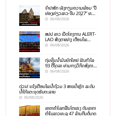
ຈຳປາສັກ ເລັ່ງກຽມຄວາມພ້ອມ “ປີ
ທ່ອງທ່ຽວລາວ-ຈີນ 2027” ຫວັງ
ກະຕຸ້ນເສດຖະກິດທ້ອງຖິ່ນ
06/08/2026
ສປປ ລາວ ເປີດໂຄງການ ALERT-
LAO ສ້າງຕາໜ່າງ ເຕືອນໄພ
ພະຍາດລະບາດທົ່ວປະເທດ
06/08/2026
ກຸ່ມທຶນນ້ຳມັນຍັກໃຫຍ່ ຟັນກຳໄລ
93 ຕື້ໂດລາ ທ່າມກາງວິກິດສົງຄາມ
ລາຄານໍ້າມັນແພງ
06/08/2026
ດ່ວນ! ແຈ້ງເຕືອນໄພນໍ້າຖ້ວມ 3 ສາຍນໍ້າຫຼັກ ລະດັບ
ນໍ້າໃກ້ແຕະຈຸດອັນຕະລາຍ
06/08/2026
ລາຄາຄຳໂລກຟື້ນໂຕແຮງ ດັນລາຄາ
ຄຳໃນລາວທະລຸ 47 ລ້ານກີບຕໍ່ບາດ