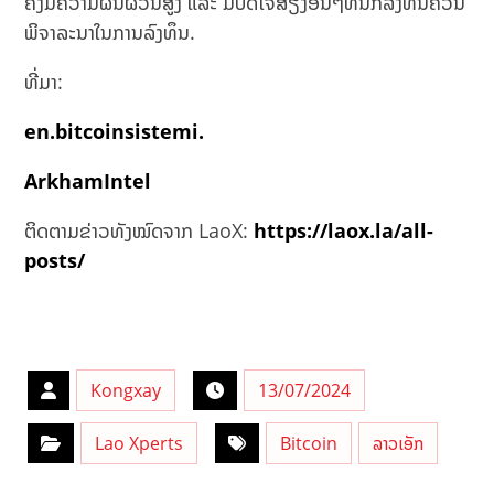
ຄົງມີຄວາມຜັນຜວນສູງ ແລະ ມີປັດໄຈສ່ຽງອື່ນໆທີ່ນັກລົງທຶນຄວນ
ພິຈາລະນາໃນການລົງທຶນ.
ທີ່ມາ:
en.bitcoinsistemi.
ArkhamIntel
ຕິດຕາມຂ່າວທັງໝົດຈາກ LaoX:
https://laox.la/all-
posts/
Kongxay
13/07/2024
Lao Xperts
Bitcoin
ລາວເອັກ