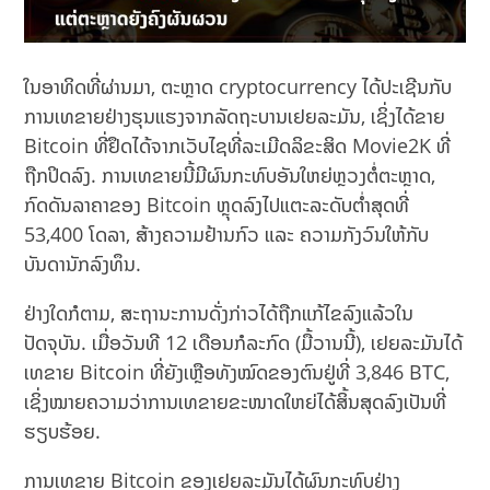
ໃນອາທິດທີ່ຜ່ານມາ, ຕະຫຼາດ cryptocurrency ໄດ້ປະເຊີນກັບ
ການເທຂາຍຢ່າງຮຸນແຮງຈາກລັດຖະບານເຢຍລະມັນ, ເຊິ່ງໄດ້ຂາຍ
Bitcoin ທີ່ຢຶດໄດ້ຈາກເວັບໄຊທີ່ລະເມີດລິຂະສິດ Movie2K ທີ່
ຖືກປິດລົງ. ການເທຂາຍນີ້ມີຜົນກະທົບອັນໃຫຍ່ຫຼວງຕໍ່ຕະຫຼາດ,
ກົດດັນລາຄາຂອງ Bitcoin ຫຼຸດລົງໄປແຕະລະດັບຕໍ່າສຸດທີ່
53,400 ໂດລາ, ສ້າງຄວາມຢ້ານກົວ ແລະ ຄວາມກັງວົນໃຫ້ກັບ
ບັນດານັກລົງທຶນ.
ຢ່າງໃດກໍຕາມ, ສະຖານະການດັ່ງກ່າວໄດ້ຖືກແກ້ໄຂລົງແລ້ວໃນ
ປັດຈຸບັນ. ເມື່ອວັນທີ 12 ເດືອນກໍລະກົດ (ມື້ວານນີ້), ເຢຍລະມັນໄດ້
ເທຂາຍ Bitcoin ທີ່ຍັງເຫຼືອທັງໝົດຂອງຕົນຢູ່ທີ່ 3,846 BTC,
ເຊິ່ງໝາຍຄວາມວ່າການເທຂາຍຂະໜາດໃຫຍ່ໄດ້ສິ້ນສຸດລົງເປັນທີ່
ຮຽບຮ້ອຍ.
ການເທຂາຍ Bitcoin ຂອງເຢຍລະມັນໄດ້ຜົນກະທົບຢ່າງ