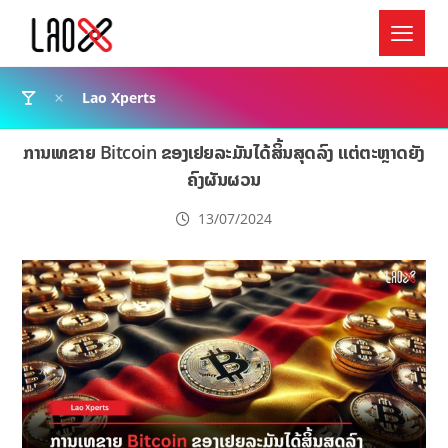
Lao Xperts
ການເທຂາຍ Bitcoin ຂອງເຢຍລະມັນໄດ້ສິ້ນສຸດລົງ ແຕ່ຕະຫຼາດຍັງ
ຄົງຜັນຜວນ
13/07/2024