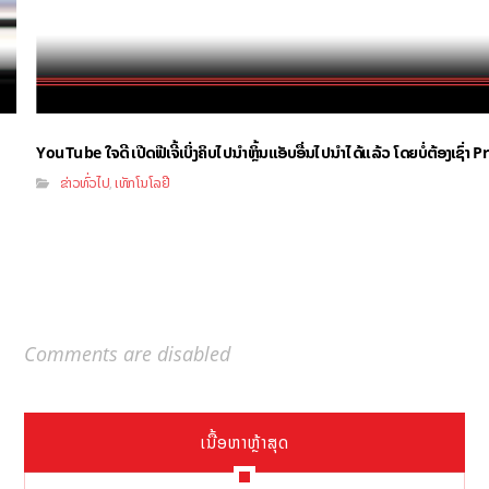
YouTube ໃຈດີ ເປີດຟີເຈີ້ເບິ່ງຄິບໄປນຳຫຼິ້ນແອັບອື່ນໄປນຳໄດ້ແລ້ວ ໂດຍບໍ່ຕ້ອງເຊົ່
ຂ່າວທົ່ວໄປ
ເທັກໂນໂລຢີ
,
Comments are disabled
ເນື້ອຫາຫຼ້າສຸດ