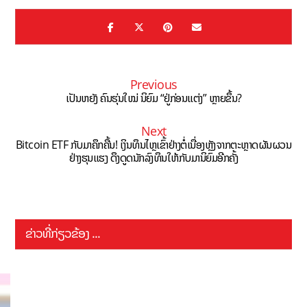
Previous
ເປັນຫຍັງ ຄົນຮຸ່ນໃໝ່ ນິຍົມ “ຢູ່ກ່ອນແຕ່ງ” ຫຼາຍຂຶ້ນ?
Next
Bitcoin ETF ກັບມາຄຶກຄື້ນ! ເງິນທຶນໄຫຼເຂົ້າຢ່າງຕໍ່ເນື່ອງຫຼັງຈາກຕະຫຼາດຜັນຜວນ
ຢ່າງຮຸນແຮງ ດຶງດູດນັກລົງທຶນໃຫ້ກັບມານິຍົມອີກຄັ້ງ
ຂ່າວທີ່ກ່ຽວຂ້ອງ ...