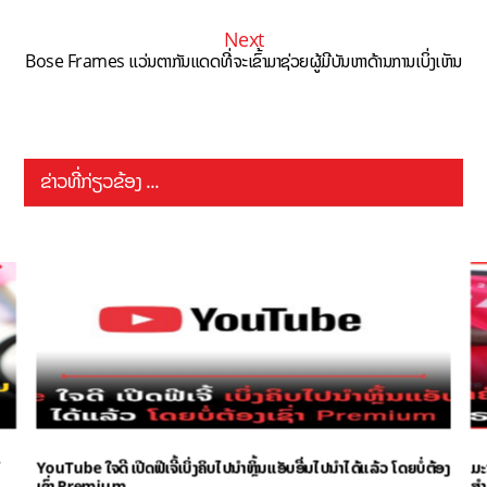
Next
Bose Frames ແວ່ນຕາກັນແດດທີ່ຈະເຂົ້າມາຊ່ວຍຜູ້ມີບັນຫາດ້ານການເບິ່ງເຫັນ
ຂ່າວທີ່ກ່ຽວຂ້ອງ ...
YouTube ໃຈດີ ເປີດຟີເຈີ້ເບິ່ງຄິບໄປນຳຫຼິ້ນແອັບອື່ນໄປນຳໄດ້ແລ້ວ ໂດຍບໍ່ຕ້ອງ
ມະ
ເຊົ່າ Premium
ສຳ