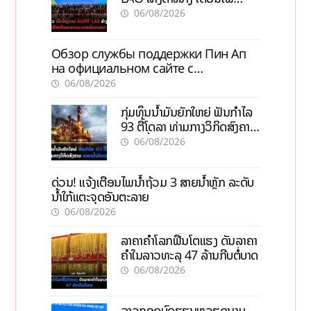
ພະຍາດລະບາດທົ່ວປະເທດ
06/08/2026
Обзор службы поддержки Пин Ап
на официальном сайте с
актуальной информацией
06/08/2026
ກຸ່ມທຶນນ້ຳມັນຍັກໃຫຍ່ ຟັນກຳໄລ
93 ຕື້ໂດລາ ທ່າມກາງວິກິດສົງຄາມ
ລາຄານໍ້າມັນແພງ
06/08/2026
ດ່ວນ! ແຈ້ງເຕືອນໄພນໍ້າຖ້ວມ 3 ສາຍນໍ້າຫຼັກ ລະດັບ
ນໍ້າໃກ້ແຕະຈຸດອັນຕະລາຍ
06/08/2026
ລາຄາຄຳໂລກຟື້ນໂຕແຮງ ດັນລາຄາ
ຄຳໃນລາວທະລຸ 47 ລ້ານກີບຕໍ່ບາດ
06/08/2026
ລາວຖອດບົດຮຽນຫວຽດນາມ