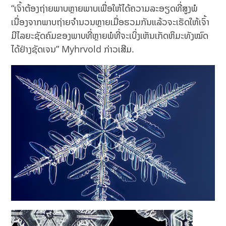
“ເຈົ້າຕ້ອງຖ່າຍພາບຫຼາຍພາບເພື່ອໃຫ້ໄດ້ຄວາມລະອຽດທີ່ສູງພໍ
ເນື່ອງຈາກພາບຖ່າຍຈຳນວນຫຼາຍເມື່ອຮວມກັນແລ້ວຈະເຮັດໃຫ້ເຈົ້າ
ມີໄລຍະຊັດຄົມຂອງພາບທີ່ຫຼາຍພໍທີ່ຈະເບິ່ງເຫັນເກັດຫິມະທັງໝົດ
ໄດ້ຢ່າງຊັດເຈນ” Myhrvold ກ່າວເສີມ.