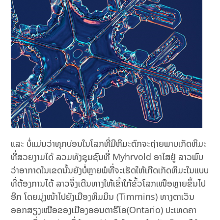
ແລະ ບໍ່ແມ່ນວ່າທຸກບ່ອນໃນໂລກທີ່ມີຫິມະຕົກຈະຖ່າຍພາບເກັດຫິມະ
ທີ່ສວຍງາມໄດ້ ລວມທັງຊຸມຊົນທີ່ Myhrvold ອາໄສຢູ່ ລາວພົບ
ວ່າອາກາດໃນເຂດນັ້ນຍັງບໍ່ຫຼາຍພໍທີ່ຈະເຮັດໃຫ້ເກີດເກັດຫິມະໃນແບບ
ທີ່ຕ້ອງການໄດ້ ລາວຈຶ່ງເດີນທາງໃຫ້ເຂົ້າໃກ້ຂົ້ວໂລກເໜືອຫຼາຍຂຶ້ນໄປ
ອີກ ໂດຍມຸ່ງໜ້າໄປຍັງເມືອງທິມມິນ (Timmins) ທາງຕາເວັນ
ອອກສຽງເໜືອຂອງເມືອງອອນຕາຣິໂອ(Ontario) ປະເທດຄາ