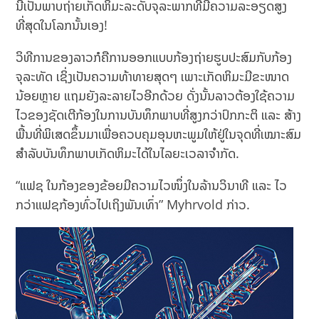
ນີ້ເປັນພາບຖ່າຍເກັດຫິມະລະດັບຈຸລະພາກທີມີຄວາມລະອຽດສູງ
ທີ່ສຸດໃນໂລກນັ້ນເອງ!
ວິທີການຂອງລາວກໍຄືການອອກແບບກ້ອງຖ່າຍຮູບປະສົມກັບກ້ອງ
ຈຸລະທັດ ເຊິ່ງເປັນຄວາມທ້າທາຍສຸດໆ ເພາະເກັດຫິມະມີຂະໜາດ
ນ້ອຍຫຼາຍ ແຖມຍັງລະລາຍໄວອີກດ້ວຍ ດັ່ງນັ້ນລາວຕ້ອງໃຊ້ຄວາມ
ໄວຂອງຊັດເຕີກ້ອງໃນການບັນທຶກພາບທີ່ສູງກວ່າປົກກະຕິ ແລະ ສ້າງ
ພື້ນທີ່ພິເສດຂຶ້ນມາເພື່ອຄວບຄຸມອຸນຫະພູມໃຫ້ຢູ່ໃນຈຸດທີ່ເໝາະສົມ
ສຳລັບບັນທຶກພາບເກັດຫິມະໄດ້ໃນໄລຍະເວລາຈຳກັດ.
“ແຟຊ ໃນກ້ອງຂອງຂ້ອຍມີຄວາມໄວໜຶ່ງໃນລ້ານວິນາທີ ແລະ ໄວ
ກວ່າແຟຊກ້ອງທົ່ວໄປເຖິງພັນເທົ່າ” Myhrvold ກ່າວ.