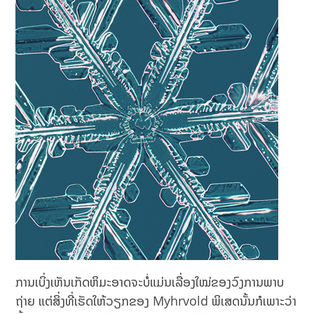
ການເບິ່ງເຫັນເກັດຫິມະອາດຈະບໍ່ແມ່ນເລື່ອງໃໝ່ຂອງວົງການພາບ
ຖ່າຍ ແຕ່ສິ່ງທີ່ເຮັດໃຫ້ວຽກຂອງ Myhrvold ພິເສດນັ້ນກໍເພາະວ່າ