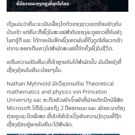
ເຖິງແມ່ນວ່າຫິມະຈະເປັນເລື່ອງໄກຕົວຂອງຊາວເຂດຮ້ອນຢ່າງຄົນ
ບ້ານເຮົາ ແຕ່ຫິມະຄືໜຶ່ງໃນສະເໜ່ສຳຄັນຂອງລະດູໜາວທີ່ຄົນທັງ
ໂລກຮູ້ດີ ແລະ ໄດ້ກາຍເປັນອີກໜຶ່ງເຫດຜົນທີ່ດຶງດູດໃຫ້ພວກເຮົາ
ຢາກຈະອອກເດີນທາງໄປສຳຜັດສະເໜ່ນີ້ຈັກຄັ້ງໜຶ່ງໃນຊີວິດ.
ແຕ່ໃນຄວາມເຢັນຫິມະທີ່ເຮົາຫຼາຍຄົນໄດ້ສຳຜັດນັ້ນ ມັນມີຫຍັງທີ່
ເຊື່ອງຊ້ອນໃນຫິມະນ້ອຍໆນັ້ນ.
Nathan Myhrvold ນັກວິຊາການດ້ານ Theoretical
mathematics and physics ຈາກ Princeton
University ແລະ ອະດີດຫົວໜ້າເຈົ້າໜ້າທີ່ຝ່າຍເຕັກນິກບໍລິສັດ
Microsoft ໄດ້ໃຊ້ເວລາເຖິງ 2 ປີອອກແບບ ແລະ ພັດທະນາກ້ອງ
ຖ່າຍຮູບຊະນິດພິເສດ ທີ່ເຮັດໃຫ້ເຮົາເບິ່ງເຫັນຄວາມງົດງາມທີ່ຖືກ
ເຊື່ອງຊ້ອນຢູ່ພາຍໃນຫິມະໄດ້ສຳເລັດ.