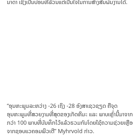
ນາດາ ເຊິ່ງເປັນບ່ອນທີ່ລ້ວນແຕ່ເປັນໃຈໃນການສ້າງສັນຜົນງານໄດ້.
“ອຸນຫະພູມລະຫວ່າງ -26 ເຖິງ -28 ອົງສາເຊວຊຽດ ຄືຈຸດ
ອຸນຫະພູມທີ່ສວຍງາມທີ່ສຸດຂອງເກັດຫິມະ ແລະ ພາບເຫຼົ່ານີ້ມາຈາກ
ກວ່າ 100 ພາບທີ່ບັນທຶກໄວ້ແລ້ວຮວມກັນໂດຍໃຊ້ຄວາມຊ່ວຍເຫຼືອ
ຈາກຊອບແວຄອມພິວເຕີ” Myhrvold ກ່າວ.