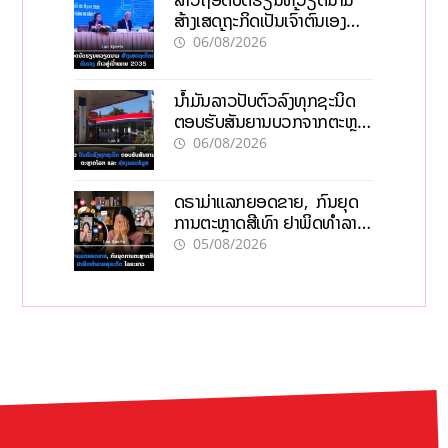
ສ້າງເສດຖະກິດເປັນເຈົ້າຕົນເອງ
ກ້າວສູ່ເປົ້າໝາຍ 2035
06/08/2026
ນໍ້າມັນລາວປັບຕົວລົງທຸກຊະນິດ
ຕອບຮັບສັນຍານບວກຈາກຕະຫຼາດ
ໂລກ ແລະ ຊ່ອງແຄບຮໍມູສ
06/08/2026
ດຣາມ່າແລກຍອດຂາຍ, ກົນຍຸດ
ການຕະຫຼາດສີເທົາ ຢາພິດທຳລາຍ
ທຸລະກິດ ໄລຍະຍາວ
05/08/2026