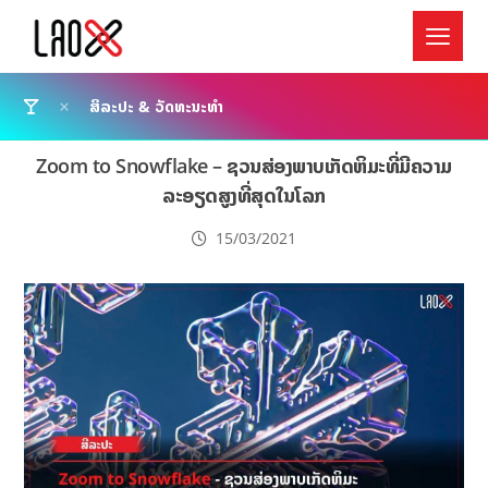
ສິລະປະ & ວັດທະນະທຳ
Zoom to Snowflake – ຊວນສ່ອງພາບເກັດຫິມະທີ່ມີຄວາມ
ລະອຽດສູງທີ່ສຸດໃນໂລກ
15/03/2021