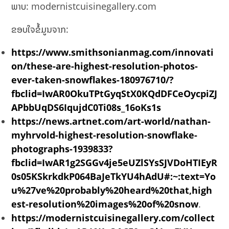
ພາບ: modernistcuisinegallery.com
ຂອບໃຈຂໍ້ມູນຈາກ:
https://www.smithsonianmag.com/innovati
on/these-are-highest-resolution-photos-
ever-taken-snowflakes-180976710/?
fbclid=IwAR0OkuTPtGyqStX0KQdDFCeOycpiZJ
APbbUqDS6IqujdC0Ti08s_16oKs1s
https://news.artnet.com/art-world/nathan-
myhrvold-highest-resolution-snowflake-
photographs-1939833?
fbclid=IwAR1g2SGGv4je5eUZlSYsSJVDoHTIEyR
0s05KSkrkdkP064BaJeTkYU4hAdU#:~:text=Yo
u%27ve%20probably%20heard%20that,high
est-resolution%20images%20of%20snow
.
https://modernistcuisinegallery.com/collect