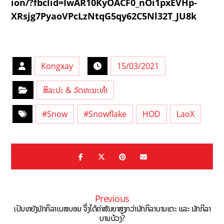
ion/?fbclid=IwAR10KyOACF0_nOi1pxEVHp-
XRsjg7PyaoVPcLzNtqG5qy62C5Nl32T_JU8k
Kongxay
15/03/2021
ສິລະປະ & ວັດທະນະທຳ
#Snow
#Snowflake
HOD
LaoX
Previous
ເປັນຫຍັງນັກກິລາເບສບອນ ຈຶ່ງໄດ້ຄ່າສັນຍາສູງກວ່ານັກກິລາບານເຕະ ແລະ ນັກກິລາ
ບານບ້ວງ?