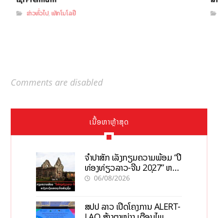
ຂ່າວທົ່ວໄປ
ເທັກໂນໂລຢີ
,
Comments are disabled
ເນື້ອຫາຫຼ້າສຸດ
ຈຳປາສັກ ເລັ່ງກຽມຄວາມພ້ອມ “ປີ
ທ່ອງທ່ຽວລາວ-ຈີນ 2027” ຫວັງ
ກະຕຸ້ນເສດຖະກິດທ້ອງຖິ່ນ
06/08/2026
ສປປ ລາວ ເປີດໂຄງການ ALERT-
LAO ສ້າງຕາໜ່າງ ເຕືອນໄພ