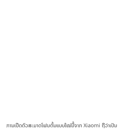
ການເປີດຕົວສະມາດໂຟນຕົ້ນແບບໃໝ່ນີ້ຈາກ Xiaomi ຖືວ່າເປັນ