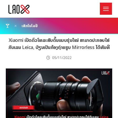
ເທັກໂນໂລຢີ
Xiaomi ເປີດຕົວໂທລະສັບຕົ້ນແບບຮຸ່ນໃໝ່ ສາມາດປະກອບໃສ່
ກັບເລນ Leica, ປ່ຽນເປັນກ້ອງຖ່າຍຮູບ Mirrorless ໄດ້ທັນທີ
05/11/2022