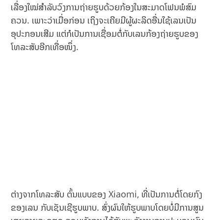
ເລື່ອງໃໝ່ສຳລັບວົງການຖ່າຍຮູບດ້ວຍກ້ອງໃນສະມາດໂຟນພໍສົມ
ຄວນ. ເພາະວ່າເມື່ອກ່ອນ ເຖິງຈະເຄີຍມີຜູ້ຜະລິດອື່ນໃຊ້ເລນເປັນ
ອຸປະກອນເສີມ ແຕ່ກໍເປັນການເຊື່ອມຕໍ່ກັບເລນກ້ອງຖ່າຍຮູບຂອງ
ໂທລະສັບອີກເທື່ອໜຶ່ງ.
ຕ່າງຈາກໂທລະສັບ ຕົ້ນແບບຂອງ Xiaomi, ທີ່ເປັນການຕໍ່ໂດຍກົງ
ຂອງເລນ ກັບເຊັນເຊີຮູບພາບ. ສົ່ງຜົນໃຫ້ຮູບພາບໂດຍບໍ່ມີການສູນ