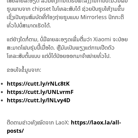
ເສຍລາຍລະອຽດ ລວມທັງການໄດ້ຮັບພະລັງງານການປະມວນຜົນ
ຮູບພາບຈາກ chipset ໃນໂທລະສັບໄດ້ ຊ່ວຍປັບຮູບໃຫ້ງາມຂຶ້ນ
ເຊິ່ງເປັນຄຸນສົມບັດທີ່ກ້ອງຖ່າຍຮູບແບບ Mirrorless ປົກກະຕິ
ທົ່ວໄປບໍ່ສາມາດເຮັດໄດ້.
ແຕ່ຢ່າງໃດກໍ່ຕາມ, ບໍ່ມີລາຍລະອຽດເພີ່ມຕື່ມວ່າ Xiaomi ຈະປ່ອຍ
ສະມາດໂຟນຮຸ່ນນີ້ເມື່ອໃດ. ຫຼືມັນເປັນພຽງແຕ່ການເປີດຕົວ
ໂທລະສັບຕົ້ນແບບ ແຕ່ບໍ່ໄດ້ປ່ອຍອອກມາຈຳໜ່າຍທົ່ວໄປ.
ຂອບໃຈຂໍ້ມູນຈາກ:
https://cutt.ly/rNLc8tK
https://cutt.ly/UNLvrmF
https://cutt.ly/lNLvy4D
ຕິດຕາມຂ່າວທັງໝົດຈາກ LaoX:
https://laox.la/all-
posts/