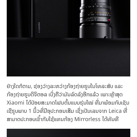
ຢ່າງໃດກໍຕາມ, ຊ່ອງວ່າງລະຫວ່າງກ້ອງຖ່າຍຮູບໃນໂທລະສັບ ແລະ
ກ້ອງຖ່າຍຮູບດິຈິຕອລ ເບິ່ງຄືວ່າມັນລົດລົງອີກແລ້ວ ເພາະຫຼ້າສຸດ
Xiaomi ໄດ້ປ່ອຍສະມາດໂຟນຕົ້ນແບບຮຸ່ນໃໝ່ ທີ່ມາພ້ອມກັບເຊັນ
ເຊີຮູບພາບ 1 ນິ້ວທີ່ມີອຸປະກອນເສີມ ເຊິ່ງເປັນເລນຈາກ Leica ທີ່
ສາມາດປະກອບເຂົ້າກັນໃຊ້ແທນກ້ອງ Mirrorless ໄດ້ທັນທີ