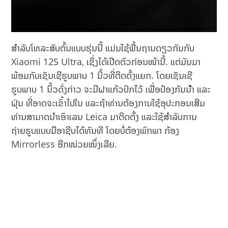
ສໍາລັບໂທລະສັບຕົ້ນແບບຮຸ່ນນີ້ ແມ່ນໃຊ້ພື້ນຖານດຽວກັນກັບ
Xiaomi 12S Ultra, ເຊິ່ງໄດ້ເປີດຕົວກ່ອນໜ້ານີ້. ແຕ່ມັນມາ
ພ້ອມກັບເຊັນເຊີຮູບພາບ 1 ນິ້ວທີ່ຕິດຕັ້ງແຍກ. ໂດຍເຊັນເຊີ
ຮູບພາບ 1 ນິ້ວດັ່ງກ່າວ ຈະມີຝາແກ້ວປົກໄວ້ ເພື່ອປ້ອງກັນນ້ໍາ ແລະ
ຝຸ່ນ ທີ່ອາດຈະເຂົ້າໄປໃນ ແລະຖ້າທ່ານຕ້ອງການໃຊ້ອຸປະກອນເສີມ
ທ່ານສາມາດນໍາເອົາເລນ Leica ມາຕິດຕັ້ງ ແລະໃຊ້ສໍາລັບການ
ຖ່າຍຮູບແບບມືອາຊີບໄດ້ທັນທີ ໂດຍ​ບໍ່​ຕ້ອງພົກພາ ​ກ້ອງ​
Mirrorless ອີກໜ່ວຍໜຶ່ງເລີຍ.