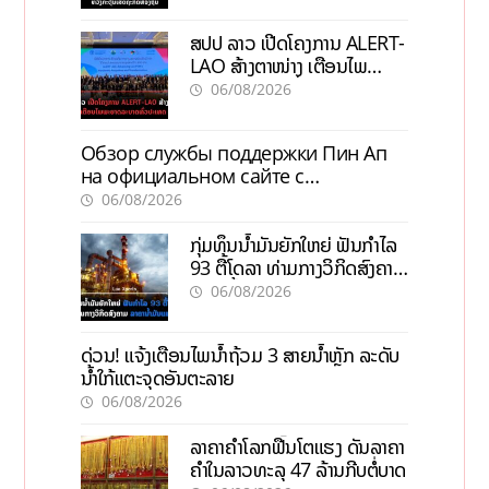
ສປປ ລາວ ເປີດໂຄງການ ALERT-
LAO ສ້າງຕາໜ່າງ ເຕືອນໄພ
ພະຍາດລະບາດທົ່ວປະເທດ
06/08/2026
Обзор службы поддержки Пин Ап
на официальном сайте с
актуальной информацией
06/08/2026
ກຸ່ມທຶນນ້ຳມັນຍັກໃຫຍ່ ຟັນກຳໄລ
93 ຕື້ໂດລາ ທ່າມກາງວິກິດສົງຄາມ
ລາຄານໍ້າມັນແພງ
06/08/2026
ດ່ວນ! ແຈ້ງເຕືອນໄພນໍ້າຖ້ວມ 3 ສາຍນໍ້າຫຼັກ ລະດັບ
ນໍ້າໃກ້ແຕະຈຸດອັນຕະລາຍ
06/08/2026
ລາຄາຄຳໂລກຟື້ນໂຕແຮງ ດັນລາຄາ
ຄຳໃນລາວທະລຸ 47 ລ້ານກີບຕໍ່ບາດ