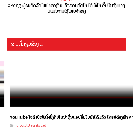
XPeng ຜູ້ຜະລິດລົດໄຟຟ້າຂອງຈີນ ທົດສອບລົດບິນໄດ້ ທີ່ບິນຂຶ້ນບິນລົງແທ້ໆ
ບໍ່ແມ່ນການໃຊ້ພາບຈຳລອງ
ຂ່າວທີ່ກ່ຽວຂ້ອງ ...
YouTube ໃຈດີ ເປີດຟີເຈີ້ເບິ່ງຄິບໄປນຳຫຼິ້ນແອັບອື່ນໄປນຳໄດ້ແລ້ວ ໂດຍບໍ່ຕ້ອງເຊົ່
ຂ່າວທົ່ວໄປ
ເທັກໂນໂລຢີ
,