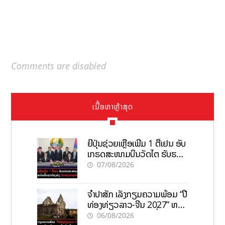
Comments are disabled
ເນື້ອຫາຫຼ້າສຸດ
ຍີ່ປຸ່ນຊ່ວຍເຫຼືອເພີ່ມ 1 ຕື້ເຢນ ອັບ
ເກຣດສະໜາມບິນວັດໄຕ ຮັບຮອງ
ການເຕີບໂຕ
07/08/2026
ຈຳປາສັກ ເລັ່ງກຽມຄວາມພ້ອມ “ປີ
ທ່ອງທ່ຽວລາວ-ຈີນ 2027” ຫວັງ
ກະຕຸ້ນເສດຖະກິດທ້ອງຖິ່ນ
06/08/2026