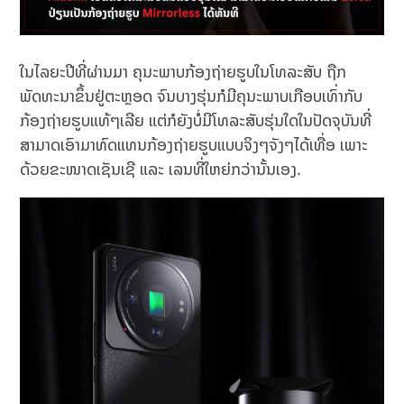
ໃນໄລຍະປີທີ່ຜ່ານມາ ຄຸນະພາບກ້ອງຖ່າຍຮູບໃນໂທລະສັບ ຖືກ
ພັດທະນາຂຶ້ນຢູ່ຕະຫຼອດ ຈົນບາງຮຸ່ນກໍມີຄຸນະພາບເກືອບເທົ່າກັບ
ກ້ອງຖ່າຍຮູບແທ້ໆເລີຍ ແຕ່ກໍຍັງບໍ່ມີໂທລະສັບຮຸ່ນໃດໃນປັດຈຸບັນທີ່
ສາມາດເອົາມາທົດແທນກ້ອງຖ່າຍຮູບແບບຈິງໆຈັງໆໄດ້ເທື່ອ ເພາະ
ດ້ວຍຂະໜາດເຊັນເຊີ ແລະ ເລນທີ່ໃຫຍ່ກວ່ານັ້ນເອງ.