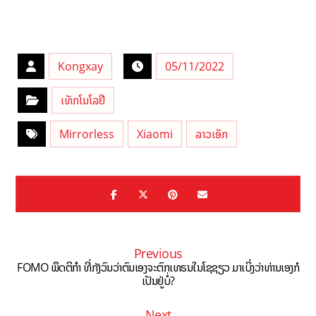
Kongxay
05/11/2022
ເທັກໂນໂລຢີ
Mirrorless
Xiaomi
ລາວເອັກ
Previous
FOMO ພຶດຕິກຳ ທີ່ກັງວົນວ່າຕົນເອງຈະຕົກເທຣນໃນໂຊຊຽວ ມາເບິ່ງວ່າທ່ານເອງກໍ
ເປັນຢູ່ບໍ່?
Next