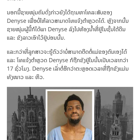
ນອກນີ້ຊາຍໜຸ່ມຄົນດັ່ງກ່າວຍັງໄດ້ຖາມຫາໂທລະສັບຂອງ
Denyse ເພື່ອບໍ່ໃຫ້ລາວສາມາດໂທແຈ້ງຕໍາຫຼວດໄດ້. ຫຼັງຈາກນັ້ນ
ຊາຍໜຸ່ມຜູ້ນີ້ກໍໄດ້ພາ Denyse ລົງໄປຫ້ອງນ້ຳທີ່ຢູ່ໃນຊັ້ນໃຕ້ດິນ
ແລະ ຂັງລາວເອົາໄວ້ຢູ່ບ່ອນນັ້ນ.
ແລະກວ່າທີ່ລູກສາວຈະຮູ້ຕົວວ່າບໍ່ສາມາດຕິດຕໍ່ແມ່ຂອງຕົນເອງໄດ້
ແລະ ໂທແຈ້ງຕຳຫຼວດ Denyse ກໍຖືກຂັງຢູ່ໃນນັ້ນເປັນເວລາກວ່າ
17 ຊົ່ວໂມງ. Denyse ເລົ່າຕໍ່ອີກວ່າຕະຫຼອດເວລາທີ່ຖືກຂັງແມ່ນ
ທັງໜາວ ແລະ ຫິວ.