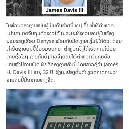
ໃນສ່ວນຂອງຊາຍໜຸ່ມຜູ້ເປັນຄົນຮ້າຍນີ້ ທາງເຈົ້າໜ້້າທີ່ຕຳຫຼວດ
ແມ່ນສາມາດຈັບກຸມຕົວລາວໄດ້ ໃນຂະນະທີ່ລາວນອນຢູ່ໃນຫ້ອງ
ນອນຂອງເຮືອນ Denyse ພ້ອມກັບມີດຫຼາຍເຫຼັ້ມຢູ່ໃກ້ຕົວ. ຕອນ
ທຳອິດຊາຍຄົນນີ້ບໍ່ຍອມອອກມາ ຕຳຫຼວດຈຶ່ງໄດ້ເຮັດການໂອ້ລົມ
ຫຼາຍຊົ່ວໂມງ ຊາຍຄົນດັ່ງກ່າວຈຶ່ງຍອມໃຫ້ຕຳຫຼວດຈັບກຸມຕົວ.
ພາຍຫຼັງມີການເປີດເຜີຍຊື່ຂອງຊາຍຄົນນີ້ ໂດຍລາວຊື່ວ່າ James
H. Davis III ອາຍຸ 32 ປີ ເຊິ່ງໃນເບື້ອງຕົ້ນຕຳຫຼວດຄາດການວ່າ
ຊາຍຄົນນີ້ມີອາການທາງຈິດ.