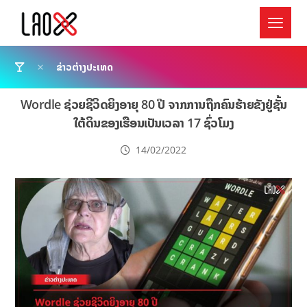
ຂ່າວຕ່າງປະເທດ
Wordle ຊ່ວຍຊີວິດຍິງອາຍຸ 80 ປີ ຈາກການຖືກຄົນຮ້າຍຂັງຢູ່ຊັ້ນ
ໃຕ້ດິນຂອງເຮືອນເປັນເວລາ 17 ຊົ່ວໂມງ
14/02/2022