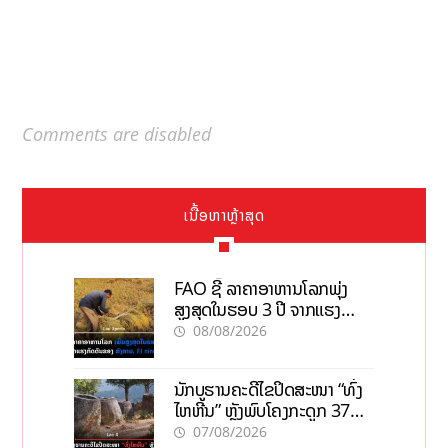
Comments are disabled
ເນື້ອຫາຫຼ້າສຸດ
FAO ຊີ້ ລາຄາອາຫານໂລກພຸ່ງ
ສູງສຸດໃນຮອບ 3 ປີ ຈາກແຮງ
ກົດດັນຂອງສົງຄາມ, El nino
08/08/2026
ນັກບູຮານຄະດີໄຂປິດສະໜາ “ທົ່ງ
ໄຫຫີນ” ຫຼັງພົບໂຄງກະດູກ 37
ຄົນໃນຫີນຍັກ
07/08/2026