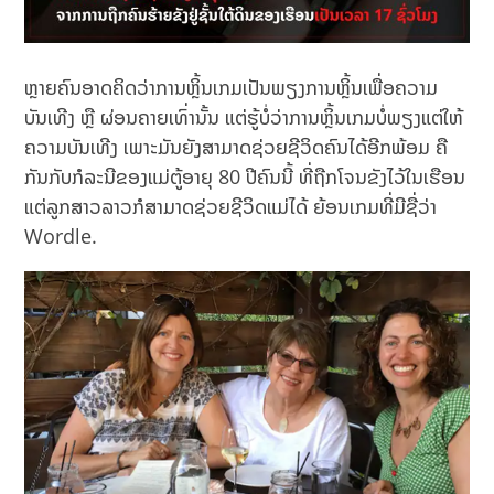
ຫຼາຍຄົນອາດຄິດວ່າການຫຼິ້ນເກມເປັນພຽງການຫຼິ້ນເພື່ອຄວາມ
ບັນເທີງ ຫຼື ຜ່ອນຄາຍເທົ່ານັ້ນ ແຕ່ຮູ້ບໍ່ວ່າການຫຼິ້ນເກມບໍ່ພຽງແຕ່ໃຫ້
ຄວາມບັນເທີງ ເພາະມັນຍັງສາມາດຊ່ວຍຊີວິດຄົນໄດ້ອີກພ້ອມ ຄື
ກັນກັບກໍລະນີຂອງແມ່ຕູ້ອາຍຸ 80 ປີຄົນນີ້ ທີ່ຖືກໂຈນຂັງໄວ້ໃນເຮືອນ
ແຕ່ລູກສາວລາວກໍສາມາດຊ່ວຍຊີວິດແມ່ໄດ້ ຍ້ອນເກມທີ່ມີຊື່ວ່າ
Wordle.