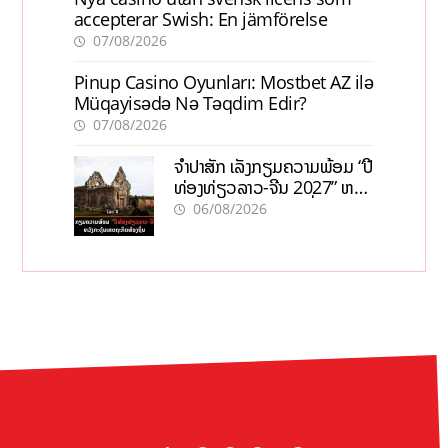
accepterar Swish: En jämförelse
07/08/2026
Pinup Casino Oyunları: Mostbet AZ ilə
Müqayisədə Nə Təqdim Edir?
07/08/2026
ຈຳປາສັກ ເລັ່ງກຽມຄວາມພ້ອມ “ປີ
ທ່ອງທ່ຽວລາວ-ຈີນ 2027” ຫວັງ
ກະຕຸ້ນເສດຖະກິດທ້ອງຖິ່ນ
06/08/2026