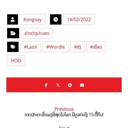
Kongxay
14/02/2022
ຂ່າວຕ່າງປະເທດ
#LaoX
#Wordle
#ຂັງ
#ເຮືອນ
HOD
Previous
ກາດນັກເຕະທີ່ແພງທີ່ສຸດໃນໂລກ ມີມູນຄ່າເຖິງ 15 ຕື້ກີບ!