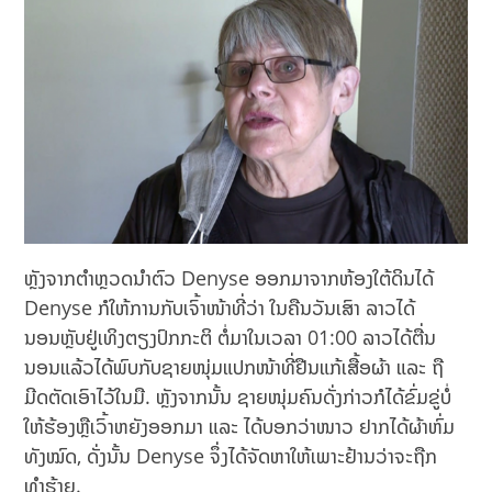
ຫຼັງຈາກຕຳຫຼວດນຳຕົວ Denyse ອອກມາຈາກຫ້ອງໃຕ້ດິນໄດ້
Denyse ກໍໃຫ້ການກັບເຈົ້າໜ້າທີ່ວ່າ ໃນຄືນວັນເສົາ ລາວໄດ້
ນອນຫຼັບຢູ່ເທິງຕຽງປົກກະຕິ ຕໍ່ມາໃນເວລາ 01:00 ລາວໄດ້ຕື່ນ
ນອນແລ້ວໄດ້ພົບກັບຊາຍໜຸ່ມແປກໜ້າທີ່ຢືນແກ້ເສື້ອຜ້າ ແລະ ຖື
ມີດຕັດເອົາໄວ້ໃນມື. ຫຼັງຈາກນັ້ນ ຊາຍໜຸ່ມຄົນດັ່ງກ່າວກໍໄດ້ຂົ່ມຂູ່ບໍ່
ໃຫ້ຮ້ອງຫຼືເວົ້າຫຍັງອອກມາ ແລະ ໄດ້ບອກວ່າໜາວ ຢາກໄດ້ຜ້າຫົ່ມ
ທັງໝົດ, ດັ່ງນັ້ນ Denyse ຈຶ່ງໄດ້ຈັດຫາໃຫ້ເພາະຢ້ານວ່າຈະຖືກ
ທຳຮ້າຍ.