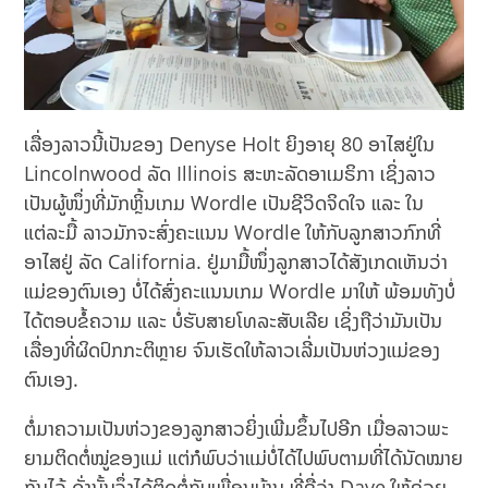
ເລື່ອງລາວນີ້ເປັນຂອງ Denyse Holt ຍິງອາຍຸ 80 ອາໄສຢູ່ໃນ
Lincolnwood ລັດ Illinois ສະຫະລັດອາເມຣິກາ ເຊິ່ງລາວ
ເປັນຜູ້ໜຶ່ງທີ່ມັກຫຼິ້ນເກມ Wordle ເປັນຊີວິດຈິດໃຈ ແລະ ໃນ
ແຕ່ລະມື້ ລາວມັກຈະສົ່ງຄະແນນ Wordle ໃຫ້ກັບລູກສາວກົກທີ່
ອາໄສຢູ່ ລັດ California. ຢູ່ມາມື້ໜຶ່ງລູກສາວໄດ້ສັງເກດເຫັນວ່າ
ແມ່ຂອງຕົນເອງ ບໍ່ໄດ້ສົ່ງຄະແນນເກມ Wordle ມາໃຫ້ ພ້ອມທັງບໍ່
ໄດ້ຕອບຂໍ້ຄວາມ ແລະ ບໍ່ຮັບສາຍໂທລະສັບເລີຍ ເຊິ່ງຖືວ່າມັນເປັນ
ເລື່ອງທີ່ຜິດປົກກະຕິຫຼາຍ ຈົນເຮັດໃຫ້ລາວເລີ່ມເປັນຫ່ວງແມ່ຂອງ
ຕົນເອງ.
ຕໍ່ມາຄວາມເປັນຫ່ວງຂອງລູກສາວຍິ່ງເພີ່ມຂຶ້ນໄປອີກ ເມື່ອລາວພະ
ຍາມຕິດຕໍ່ໝູ່ຂອງແມ່ ແຕ່ກໍພົບວ່າແມ່ບໍ່ໄດ້ໄປພົບຕາມທີ່ໄດ້ນັດໝາຍ
ກັນໄວ້ ດັ່ງນັ້ນຈຶ່ງໄດ້ຕິດຕໍ່ກັບເພື່ອນບ້ານ ທີ່ຊື່ວ່າ Dave ໃຫ້ຊ່ວຍ