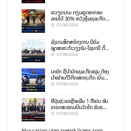
ຫວຽດນາມ ກຽມຫຼຸດອາກອນ
ລາຍໄດ້ 30% ຫວັງອູ້ມທຸລະກິດ
ຂະໜາດນ້ອຍ ແລະ ຈຸນລະ
07/08/2026
ວິສາຫະກິດ
ລົງນາມສຶກສາໂຄງການ ນິຄົມ
ອຸດສາຫະກຳວຽງຈັນ-ໄຊທານີ ຕັ້ງ
ເປົ້າດຶງທຶນ 150 ລ້ານໂດລາ, ສ້າງ
07/08/2026
ວຽກ 5.000 ຕຳແໜ່ງ
ນາຍົກ ຊີ້ນຳນັກທຸລະກິດໜຸ່ມ ຕ້ອງ
ນຳໜ້າແກ້ວິກິດເສດຖະກິດ ເນັ້ນດຶງ
ທຶນສາກົນ, ຫັນສູ່ດິຈິຕອນ
07/08/2026
ຍີ່ປຸ່ນຊ່ວຍເຫຼືອເພີ່ມ 1 ຕື້ເຢນ ອັບ
ເກຣດສະໜາມບິນວັດໄຕ ຮັບຮອງ
ການເຕີບໂຕ
07/08/2026
Nya casino utan svensk licens som