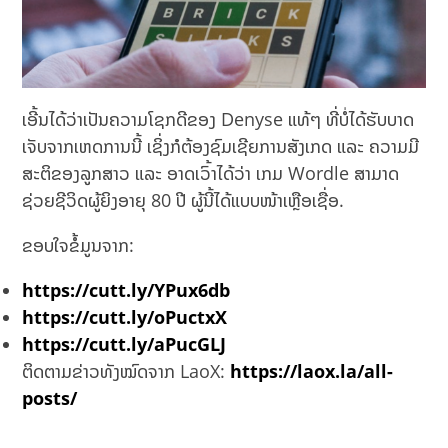
ເອີ້ນໄດ້ວ່າເປັນຄວາມໂຊກດີຂອງ Denyse ແທ້ໆ ທີ່ບໍ່ໄດ້ຮັບບາດ
ເຈັບຈາກເຫດການນີ້ ເຊິ່ງກໍຕ້ອງຊົມເຊີຍການສັງເກດ ແລະ ຄວາມມີ
ສະຕິຂອງລູກສາວ ແລະ ອາດເວົ້າໄດ້ວ່າ ເກມ Wordle ສາມາດ
ຊ່ວຍຊີວິດຜູ້ຍິງອາຍຸ 80 ປີ ຜູ້ນີ້ໄດ້ແບບໜ້າເຫຼືອເຊື່ອ.
ຂອບໃຈຂໍ້ມູນຈາກ:
https://cutt.ly/YPux6db
https://cutt.ly/oPuctxX
https://cutt.ly/aPucGLJ
ຕິດຕາມຂ່າວທັງໝົດຈາກ LaoX:
https://laox.la/all-
posts/