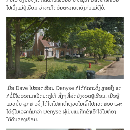
ໄປເບິ່ງແມ່ຢູ່ເຮືອນ ວ່າຈະເກີດອັນຕະລາຍຫຍັງກັບແມ່ຫຼືບໍ່.
ເມື່ອ Dave ໄປຮອດເຮືອນ Denyse ກໍໄດ້ກົດກະດິ່ງຫຼາຍຄັ້ງ ແຕ່
ກໍບໍ່ມີໃຜອອກມາເປີດປະຕູໃຫ້ ທັ້ງໆທີ່ລົດຍັງຈອດຢູ່ເຮືອນ. ເມື່ອຮູ້
ແນວນັ້ນ ລູກສາວຈຶ່ງໄດ້ໂທໄປຫາຕຳຫຼວດໃນເຂົ້າໄປກວດສອບ ແລະ
ໄດ້ຮູ້ໃນເວລາຕໍ່ມາວ່າ Denyse ຜູ້ເປັນແມ່ຖືກຂັງເອົາໄວ້ໃນຫ້ອງ
ໃຕ້ດິນຂອງເຮືອນ.