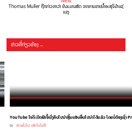
Next
Thomas Muller ຖືກກ່າວຫາວ່າ ທໍລະມານສັດ ຈາກການຂາຍນຳ້ອະສຸຈິມ້າແຊ່
ແຂງ
ຂ່າວທີ່ກ່ຽວຂ້ອງ ...
YouTube ໃຈດີ ເປີດຟີເຈີ້ເບິ່ງຄິບໄປນຳຫຼິ້ນແອັບອື່ນໄປນຳໄດ້ແລ້ວ ໂດຍບໍ່ຕ້ອງເຊົ່
ຂ່າວທົ່ວໄປ
ເທັກໂນໂລຢີ
,