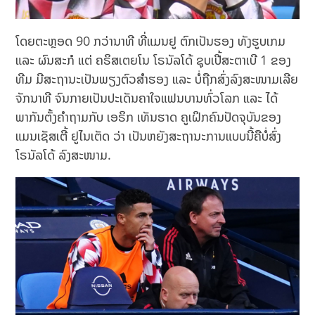
ໂດຍຕະຫຼອດ 90 ກວ່ານາທີ ທີ່ແມນຢູ ຕົກເປັນຮອງ ທັງຮູບເກມ
ແລະ ຜົນສະກໍ ແຕ່ ຄຣິສເຕຍໂນ ໂຣນັລໂດ້ ຊຸບເປີ້ສະຕາເບີ 1 ຂອງ
ທີມ ມີສະຖານະເປັນພຽງຕົວສຳຮອງ ແລະ ບໍ່ຖືກສົ່ງລົງສະໜາມເລີຍ
ຈັກນາທີ ຈົນກາຍເປັນປະເດັນຄາໃຈແຟນບານທົ່ວໂລກ ແລະ ໄດ້
ພາກັນຕັ້ງຄຳຖາມກັບ ເອຣິກ ເທັນຮາດ ຄູເຝິກຄົນປັດຈຸບັນຂອງ
ແມນເຊັສເຕີ້ ຢູໄນເຕັດ ວ່າ ເປັນຫຍັງສະຖານະການແບບນີ້ຄືບໍ່ສົ່ງ
ໂຣນັລໂດ້ ລົງສະໜາມ.