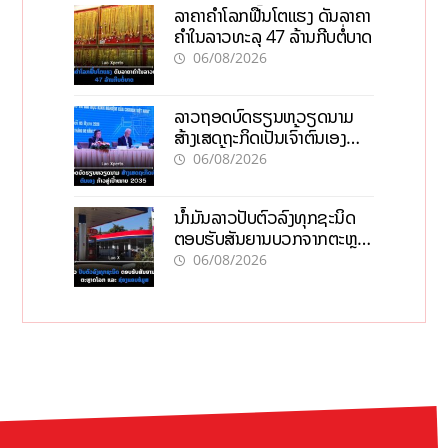
ລາຄາຄຳໂລກຟື້ນໂຕແຮງ ດັນລາຄາ
ຄຳໃນລາວທະລຸ 47 ລ້ານກີບຕໍ່ບາດ
06/08/2026
ລາວຖອດບົດຮຽນຫວຽດນາມ
ສ້າງເສດຖະກິດເປັນເຈົ້າຕົນເອງ
ກ້າວສູ່ເປົ້າໝາຍ 2035
06/08/2026
ນໍ້າມັນລາວປັບຕົວລົງທຸກຊະນິດ
ຕອບຮັບສັນຍານບວກຈາກຕະຫຼາດ
ໂລກ ແລະ ຊ່ອງແຄບຮໍມູສ
06/08/2026