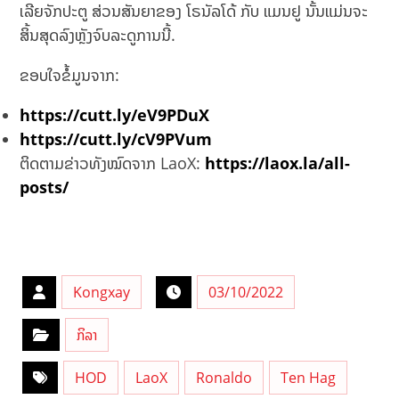
ເລີຍຈັກປະຕູ ສ່ວນສັນຍາຂອງ ໂຣນັລໂດ້ ກັບ ແມນຢູ ນັ້ນແມ່ນຈະ
ສິ້ນສຸດລົງຫຼັງຈົບລະດູການນີ້.
ຂອບໃຈຂໍ້ມູນຈາກ:
https://cutt.ly/eV9PDuX
https://cutt.ly/cV9PVum
ຕິດຕາມຂ່າວທັງໝົດຈາກ LaoX:
https://laox.la/all-
posts/
Kongxay
03/10/2022
ກິລາ
HOD
LaoX
Ronaldo
Ten Hag