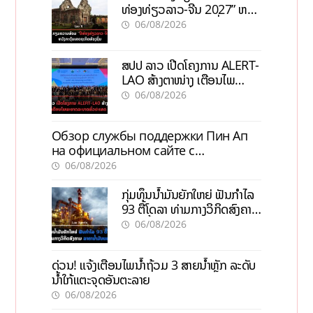
ທ່ອງທ່ຽວລາວ-ຈີນ 2027” ຫວັງ
ກະຕຸ້ນເສດຖະກິດທ້ອງຖິ່ນ
06/08/2026
ສປປ ລາວ ເປີດໂຄງການ ALERT-
LAO ສ້າງຕາໜ່າງ ເຕືອນໄພ
ພະຍາດລະບາດທົ່ວປະເທດ
06/08/2026
Обзор службы поддержки Пин Ап
на официальном сайте с
актуальной информацией
06/08/2026
ກຸ່ມທຶນນ້ຳມັນຍັກໃຫຍ່ ຟັນກຳໄລ
93 ຕື້ໂດລາ ທ່າມກາງວິກິດສົງຄາມ
ລາຄານໍ້າມັນແພງ
06/08/2026
ດ່ວນ! ແຈ້ງເຕືອນໄພນໍ້າຖ້ວມ 3 ສາຍນໍ້າຫຼັກ ລະດັບ
ນໍ້າໃກ້ແຕະຈຸດອັນຕະລາຍ
06/08/2026