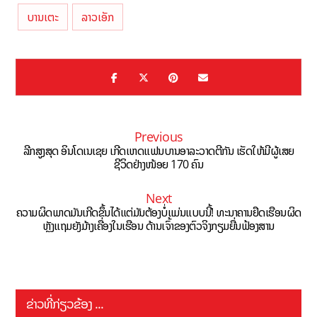
ບານເຕະ
ລາວເອັກ
Previous
ລີກສູງສຸດ ອິນໂດເນເຊຍ ເກີດເຫດແຟນບານອາລະວາດຕີກັນ ເຮັດໃຫ້ມີຜູ້ເສຍ
ຊີວິດຢ່າງໜ້ອຍ 170 ຄົນ
Next
ຄວາມຜິດພາດມັນເກີດຂຶ້ນໄດ້ແຕ່ມັນຕ້ອງບໍ່ແມ່ນແບບນີ້! ທະນາຄານຢຶດເຮືອນຜິດ
ຫຼັງແຖມຍັງມ້າງເຄື່ອງໃນເຮືອນ ດ້ານເຈົ້າຂອງຕົວຈິງກຽມຍື່ນຟ້ອງສານ
ຂ່າວທີ່ກ່ຽວຂ້ອງ ...