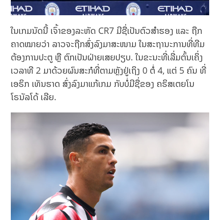
ໃນເກມນັດນີ້ ເຈົ້າຂອງລະຫັດ CR7 ມີຊື່ເປັນຕົວສຳຮອງ ແລະ ຖືກ
ຄາດໝາຍວ່າ ລາວຈະຖືກສົ່ງລົງມາສະໜາມ ໃນສະຖານະການທີ່ທີມ
ຕ້ອງການປະຕູ ຫຼື ຕົກເປັນຝ່າຍເສຍປຽບ. ໃນຂະນະທີ່ເລີ່ມຕົ້ນເຄິ່ງ
ເວລາທີ 2 ມາດ້ວຍຜົນສະກໍທີ່ຕາມຫຼັງຢູ່ເຖິງ 0 ຕໍ່ 4, ແຕ່ 5 ຄົນ ທີ່
ເອຣິກ ເທັນຮາດ ສົ່ງລົງມາແກ້ເກມ ກັບບໍ່ມີຊື່ຂອງ ຄຣິສເຕຍໂນ
ໂຣນັລໂດ້ ເລີຍ.