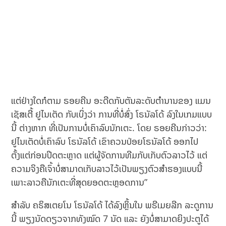
ແຕ່ຢ່າງໃດກໍຕາມ ຣອຍຄີນ ອະດີດກັບຕັນລະດັບຕຳນານຂອງ ແມນ
ເຊັສເຕີ້ ຢູໄນເຕັດ ກັບເບິ່ງວ່າ ການທີ່ບໍ່ສົ່ງ ໂຣນັລໂດ້ ລົງໃນເກມແບບ
ນີ້ ຕ່າງຫາກ ທີ່ເປັນການບໍ່ເຄົາລົບນັກເຕະ. ໂດຍ ຣອຍຄີນກ່າວວ່າ:
ຢູໄນເຕັດບໍ່ເຄົາລົບ ໂຣນັລໂດ້ ເຂົາຄວນປ່ອຍໂຣນັລໂດ້ ອອກໄປ
ຕັ້ງແຕ່ກ່ອນປິດຕະຫຼາດ ແຕ່ຜູ້ຈັດການທີມກັບເກັບຕົວລາວໄວ້ ແຕ່
ຄວາມຈິງຄືເຈົ້າບໍ່ສາມາດເກັບລາວໄວ້ເປັນພຽງຕົວສຳຮອງແບບນີ້
ເພາະລາວຄືນັກເຕະທີ່ສຸດຍອດຕະຫຼອດການ”
ສຳລັບ ຄຣິສເຕຍໂນ ໂຣນັລໂດ້ ໄດ້ລົງຫຼິ້ນໃນ ພຣີເມຍລີກ ລະດູການ
ນີ້ ພຽງນັດດຽວຈາກທັງໝົດ 7 ນັດ ແລະ ຍັງບໍ່ສາມາດຍິງປະຕູໄດ້