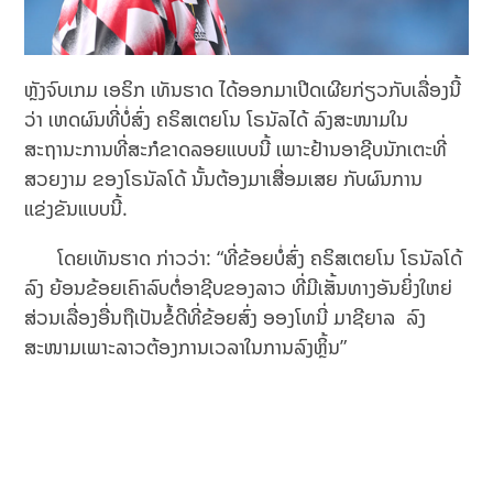
ຫຼັງຈົບເກມ ເອຣິກ ເທັນຮາດ ໄດ້ອອກມາເປີດເຜີຍກ່ຽວກັບເລື່ອງນີ້
ວ່າ ເຫດຜົນທີ່ບໍ່ສົ່ງ ຄຣິສເຕຍໂນ ໂຣນັລໄດ້ ລົງສະໜາມໃນ
ສະຖານະການທີ່ສະກໍຂາດລອຍແບບນີ້ ເພາະຢ້ານອາຊີບນັກເຕະທີ່
ສວຍງາມ ຂອງໂຣນັລໂດ້ ນັ້ນຕ້ອງມາເສື່ອມເສຍ ກັບຜົນການ
ແຂ່ງຂັນແບບນີ້.
ໂດຍເທັນຮາດ ກ່າວວ່າ: “ທີ່ຂ້ອຍບໍ່ສົ່ງ ຄຣິສເຕຍໂນ ໂຣນັລໂດ້
ລົງ ຍ້ອນຂ້ອຍເຄົາລົບຕໍ່ອາຊີບຂອງລາວ ທີ່ມີເສັ້ນທາງອັນຍິ່ງໃຫຍ່
ສ່ວນເລື່ອງອື່ນຖືເປັນຂໍ້ດີທີ່ຂ້ອຍສົ່ງ ອອງໂທນີ່ ມາຊີຍາລ ລົງ
ສະໜາມເພາະລາວຕ້ອງການເວລາໃນການລົງຫຼິ້ນ”