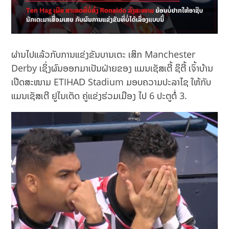
ຜ່ານໄປແລ້ວກັບການແຂ່ງຂັນບານເຕະ ເສິກ Manchester
Derby ເຊິ່ງຜົນອອກມາເປັນຝ່າຍຂອງ ແມນເຊັສເຕີ້ ຊິຕີ້ ເຈົ້າບ້ານ
ເປີດສະໜາມ ETIHAD Stadium ມອບຄວາມປະລາໄຊ ໃຫ້ກັບ
ແມນເຊັສເຕີ ຢູໄນເຕັດ ຄູ່ແຂ່ງຮ່ວມເມືອງ ໄປ 6 ປະຕູຕໍ່ 3.