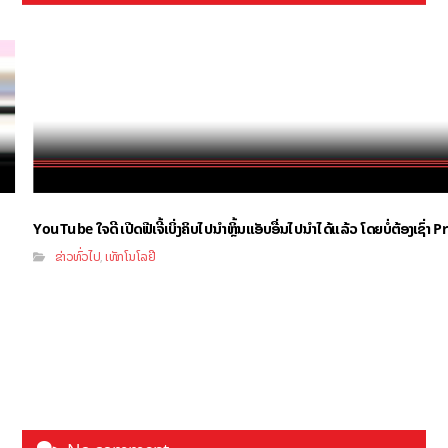
YouTube ໃຈດີ ເປີດຟີເຈີ້ເບິ່ງຄິບໄປນຳຫຼິ້ນແອັບອື່ນໄປນຳໄດ້ແລ້ວ ໂດຍບໍ່ຕ້ອງເຊົ່
ຂ່າວທົ່ວໄປ
ເທັກໂນໂລຢີ
,