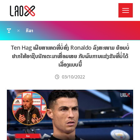
ກິລາ
Ten Hag ເຜີຍສາເຫດທີ່ບໍ່ສົ່ງ Ronaldo ລົງສະໜາມ ຍ້ອນບໍ່
ຢາກໃຫ້ອາຊີບນັກເຕະມາເສື່ອມເສຍ ກັບຜົນການແຂ່ງຂັນທີ່ບໍ່ໄດ້
ເລື່ອງແບບນີ້
03/10/2022