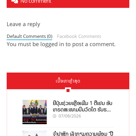
No comment
Leave a reply
Default Comments (0)
Facebook Comments
You must be
logged in
to post a comment.
ເນື້ອຫາຫຼ້າສຸດ
ຍີ່ປຸ່ນຊ່ວຍເຫຼືອເພີ່ມ 1 ຕື້ເຢນ ອັບ
ເກຣດສະໜາມບິນວັດໄຕ ຮັບຮອງ
ການເຕີບໂຕ
07/08/2026
ຈຳປາສັກ ເລັ່ງກຽມຄວາມພ້ອມ “ປີ