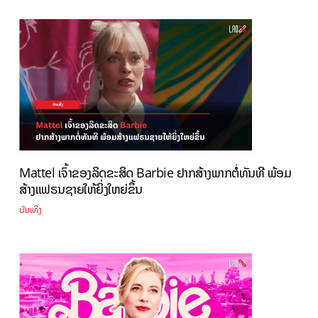
Mattel ເຈົ້າຂອງລິດຂະສິດ Barbie ຢາກສ້າງພາກຕໍ່ທັນທີ ພ້ອມ
ສ້າງແຟຣນຊາຍໃຫ້ຍິ່ງໃຫຍ່ຂຶ້ນ
ບັນເທີງ