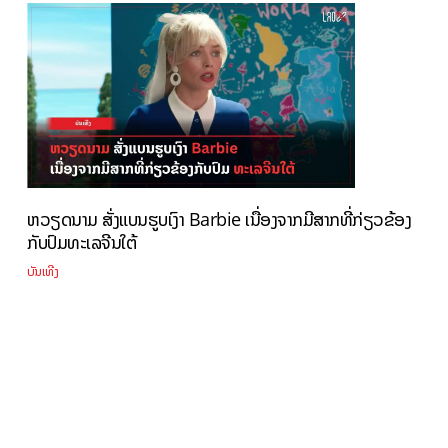
ຫວຽດນາມ ສັ່ງແບນຮູບເງົາ Barbie ເນື່ອງຈາກມີສາກທີ່ກ່ຽວຂ້ອງ
ກັບປົມທະເລຈີນໃຕ້
ບັນເທີງ