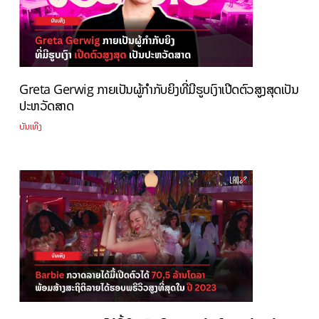
Greta Gerwig ກາຍເປັນຜູ້ກຳກັບຍິງທີ່ມີຮູບເງົາເປີດຕົວສູງສຸດເປັນ
ປະຫວັດສາດ
ບັນເທີງ