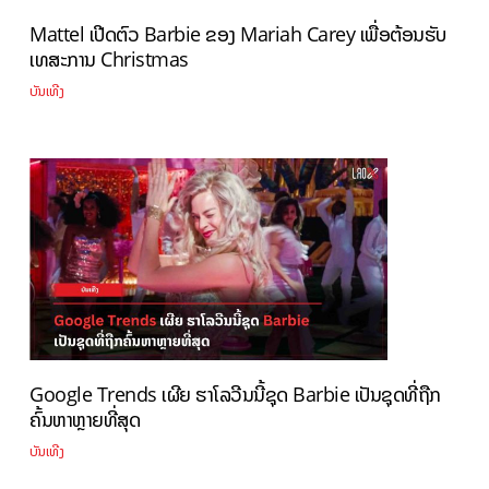
Mattel ເປີດຕົວ Barbie ຂອງ Mariah Carey ເພື່ອຕ້ອນຮັບ
ເທສະການ Christmas
ບັນເທີງ
Google Trends ເຜີຍ ຮາໂລວີນນີ້ຊຸດ Barbie ເປັນຊຸດທີ່ຖືກ
ຄົ້ນຫາຫຼາຍທີ່ສຸດ
ບັນເທີງ