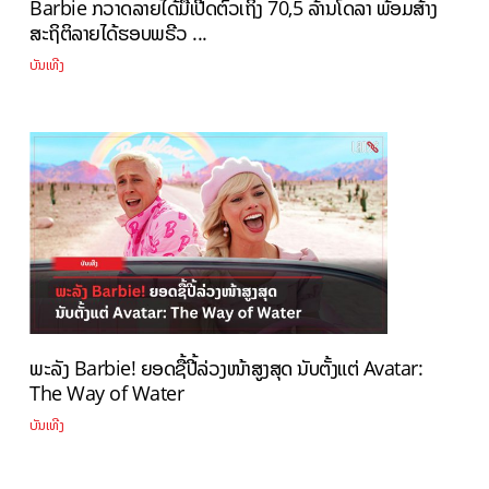
Barbie ກວາດລາຍໄດ້ມື້ເປີດຕົວເຖິງ 70,5 ລ້ານໂດລາ ພ້ອມສ້າງ
ສະຖິຕິລາຍໄດ້ຮອບພຣີວ ...
ບັນເທີງ
ພະລັງ Barbie! ຍອດຊື້ປີ້ລ່ວງໜ້າສູງສຸດ ນັບຕັ້ງແຕ່ Avatar:
The Way of Water
ບັນເທີງ