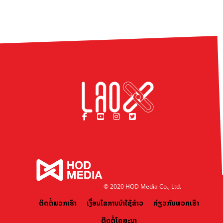
© 2020 HOD Media Co., Ltd.
ຕິດຕໍ່ພວກເຮົາ
ເງື່ອນໄຂການນຳໃຊ້ຂ່າວ
ກ່ຽວກັບພວກເຮົາ
ຕິດຕໍ່ໂຄສະນາ