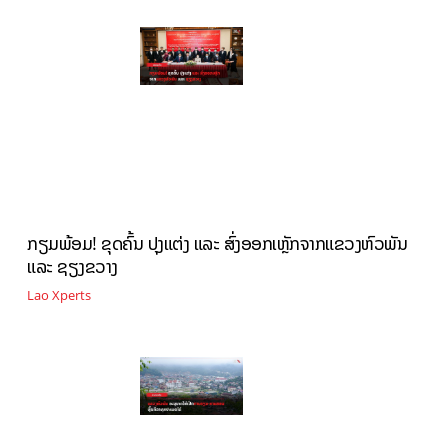
ກຽມພ້ອມ! ຂຸດຄົ້ນ ປຸງແຕ່ງ ແລະ ສົ່ງອອກເຫຼັກຈາກແຂວງຫົວພັນ
ແລະ ຊຽງຂວາງ
Lao Xperts