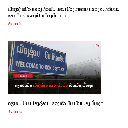
ເມືອງຊຳເໜືອ ແຂວງຫົວພັນ ແລະ ເມືອງໄກສອນ ແຂວງສະຫວັນນະ
ເຂດ ຖືກຮັບຮອງເປັນເມືອງດີເດັ່ນທາງດ ...
ຂ່າວພາຍໃນ
ກຽມປະເມີນ ເມືອງຊ່ອນ ແຂວງຫົວພັນ ເປັນເມືອງພົ້ນທຸກ
ຂ່າວພາຍໃນ