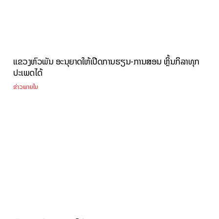
ແຂວງຫົວພັນ ອະນຸຍາດໃຫ້ເປີດການຮຽນ-ການສອນ ຫຼິ້ນກິລາທຸກ
ປະເພດໄດ້
ຂ່າວພາຍໃນ