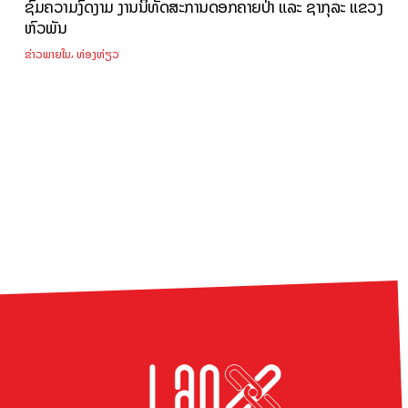
ຊົມຄວາມງົດງາມ ງານນິທັດສະການດອກຄາຍປ່າ ແລະ ຊາກຸລະ ແຂວງ
ຫົວພັນ
,
ຂ່າວພາຍໃນ
ທ່ອງທ່ຽວ