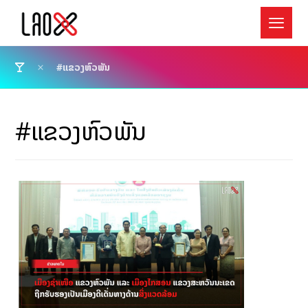
#ແຂວງຫົວພັນ
#ແຂວງຫົວພັນ