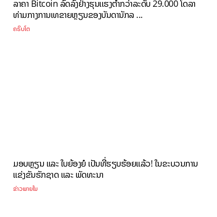
ລາຄາ Bitcoin ລົດລົງຢ່າງຮຸນເເຮງຕໍ່າກວ່າລະດັບ 29.000 ໂດລາ
ທ່າມກາງການເທຂາຍຫຼຽນຂອງບັນດານັກລ ...
ຄຣິບໂຕ
ມອບຫຼຽນ ແລະ ໃບຍ້ອງຍໍ ເປັນທີ່ຮຽບຮ້ອຍແລ້ວ! ໃນຂະບວນການ
ແຂ່ງຂັນຮັກຊາດ ແລະ ພັດທະນາ
ຂ່າວພາຍໃນ