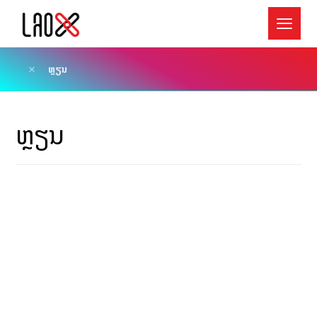
ຫຼຽນ
ຫຼຽນ