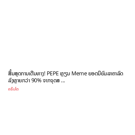
ສິ້ນສຸດການເດີນທາງ! PEPE ຫຼຽນ Meme ຍອດນິຍົມລາຄາລົດ
ລົງຫຼາຍກວ່າ 90% ຈາກຈຸດສ ...
ຄຣິບໂຕ