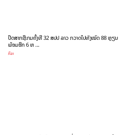
ປິດສາກຊີເກມຄັ້ງທີ 32 ສປປ ລາວ ກວາດໄປທັງໝົດ 88 ຫຼຽນ
ພ້ອມອີກ 6 ຫ ...
ກິລາ