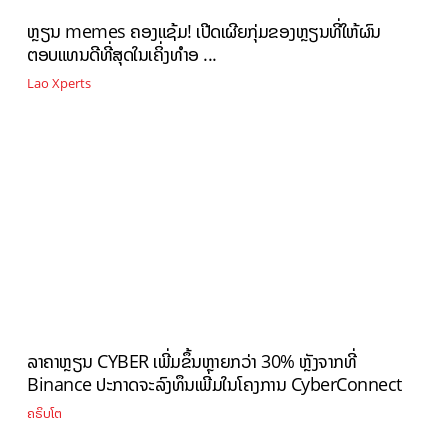
ຫຼຽນ memes ຄອງແຊ້ມ! ເປີດເຜີຍກຸ່ມຂອງຫຼຽນທີ່ໃຫ້ຜົນ
ຕອບແທນດີທີ່ສຸດໃນເຄິ່ງທໍາອ ...
Lao Xperts
ລາຄາຫຼຽນ CYBER ເພີ່ມຂຶ້ນຫຼາຍກວ່າ 30% ຫຼັງຈາກທີ່
Binance ປະກາດຈະລົງທຶນເພີ່ມໃນໂຄງການ CyberConnect
ຄຣິບໂຕ