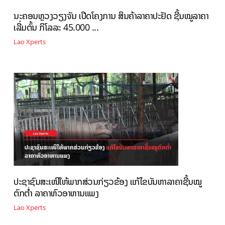
ນະຄອນຫຼວງວຽງຈັນ ເປີດໂຄງການ ສິນຄ້າລາຄາປະຢັດ ຊີ້ນໝູລາຄາ
ເລີ່ມຕົ້ນ ກິໂລລະ 45.000 ...
Lao Xperts
ປະຊາຊົນສະເໜີໃຫ້ພາກສ່ວນກ່ຽວຂ້ອງ ແກ້ໄຂບັນຫາລາຄາຊີ້ນໝູ
ຕົກຕ່ຳ ລາຄາຫົວອາຫານແພງ
Lao Xperts