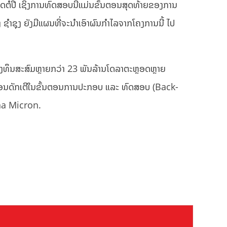
ດຕໍ່ປີ ເຊິ່ງການທົດສອບນີ້ແມ່ນຂັ້ນຕອນສຸດທ້າຍຂອງການ
ຊຳຊຸງ ຍັງມີແຜນທີ່ຈະນຳເອົາຜົນກຳໄລຈາກໂຄງການນີ້ ໄປ
ລົງທຶນສະສົມຫຼາຍກວ່າ 23 ພັນລ້ານໂດລາຕະຫຼອດຫຼາຍ
ິຄອນດັກເຕີໃນຂັ້ນຕອນການປະກອບ ແລະ ທົດສອບ (Back-
ana Micron.