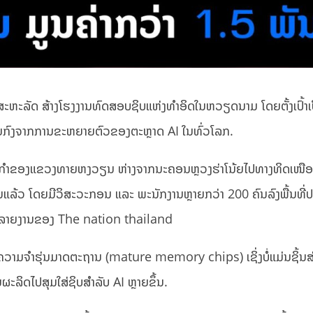
ສະຫະລັດ ສ້າງໂຮງງານທົດສອບຊິບແຫ່ງທຳອິດໃນຫວຽດນາມ ໂດຍຕັ້ງເປົ້າເ
ດຍກົງຈາກການຂະຫຍາຍຕົວຂອງຕະຫຼາດ AI ໃນທົ່ວໂລກ.
ດສາຫະກຳຂອງແຂວງທາຍຫງວຽນ ຫ່າງຈາກນະຄອນຫຼວງຮ່າໂນ້ຍໄປທາງທິດເໜືອປ
ຂຶ້ນແລ້ວ ໂດຍມີວິສະວະກອນ ແລະ ພະນັກງານຫຼາຍກວ່າ 200 ຄົນລົງພື້ນທີ່ປ
ການລາຍງານຂອງ The nation thailand
ວຍຄວາມຈຳຮຸ່ນມາດຕະຖານ (mature memory chips) ເຊິ່ງບໍ່ແມ່ນຊິ້ນສ
ຜະລິດໄປສຸມໃສ່ຊິບສຳລັບ AI ຫຼາຍຂຶ້ນ.