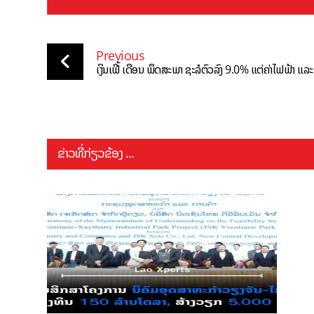
Previous
ເງິນເຟີ້ ເດືອນ ພຶດສະພາ ຊະລໍຕົວລົງ 9.0% ແຕ່ຄ່າໄຟຟ້າ ແລະ
ຂ່າວທີ່ກ່ຽວຂ້ອງ ...