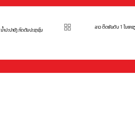
ລາວ ຕິດອັນດັບ 1 ໃນອາຊ
 ນໍ້າປະປາຍັງ ກົດດັນປະຊາຊົນ