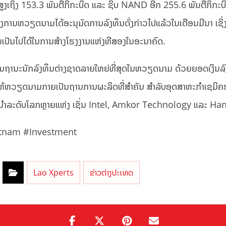
ງເຖິງ 153.3 ພັນຕື້ກິກະບິດ ແລະ ຊິບ NAND ອີກ 255.6 ພັນຕື້ກິກະບິ
ານຫວຽດນາມໄດ້ອະນຸມັດການລົງທຶນດັ່ງກ່າວໄປແລ້ວໃນເດືອນມີນາ ເຊິ່ງ 
າມເປັນໄປໄດ້ໃນການສ້າງໂຮງງານແຫ່ງທີສອງໃນອະນາຄົດ.
ຸງ ໃນຖານະນັກລົງທຶນຕ່າງຊາດລາຍໃຫຍ່ທີ່ສຸດໃນຫວຽດນາມ ດ້ວຍຍອດເງິນ
ດັບໃຫ້ຫວຽດນາມກາຍເປັນຖານການຜະລິດທີ່ສຳຄັນ ສຳລັບອຸດສາຫະກຳເຊມ
ັ້ນນຳລະດັບໂລກຫຼາຍແຫ່ງ ເຊັ່ນ Intel, Amkor Technology ແລະ H
tnam #Investment
Lao Xperts
ຂ່າວຕ່າງປະເທດ