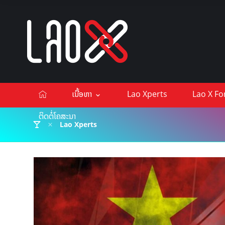
ເນື້ອຫາ
Lao Xperts
Lao X F
ຕິດຕໍ່ໂຄສະນາ
Lao Xperts