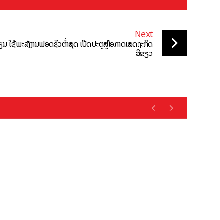
Next
ຽນ ໃຊ້ພະລັງງານຟອດຊິວຕໍ່າສຸດ ເປີດປະຕູສູ່ໂອກາດເສດຖະກິດ
ສີຂຽວ