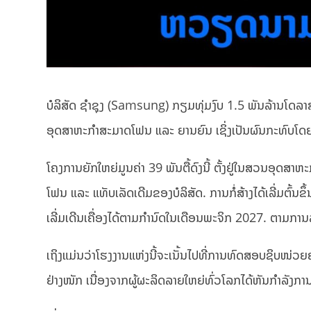
ບໍລິສັດ ຊຳຊຸງ (Samsung) ກຽມທຸ່ມງົບ 1.5 ພັນລ້ານໂດລາ
ອຸດສາຫະກຳສະມາດໂຟນ ແລະ ຍານຍົນ ເຊິ່ງເປັນຜົນກະທົບໂ
ໂຄງການຍັກໃຫຍ່ມູນຄ່າ 39 ພັນຕື້ດົງນີ້ ຕັ້ງຢູ່ໃນສວນອຸ
ໂຟນ ແລະ ແທັບເລັດເດີມຂອງບໍລິສັດ. ການກໍ່ສ້າງໄດ້ເລີ່ມຕົ້ນ
ເລີ່ມເດີນເຄື່ອງໄດ້ຕາມກຳນົດໃນເດືອນພະຈິກ 2027. ຕາມ
ເຖິງແມ່ນວ່າໂຮງງານແຫ່ງນີ້ຈະເນັ້ນໄປທີ່ການທົດສອບຊິບໜ່
ຢ່າງໜັກ ເນື່ອງຈາກຜູ້ຜະລິດລາຍໃຫຍ່ທົ່ວໂລກໄດ້ຫັນກຳລັງການ