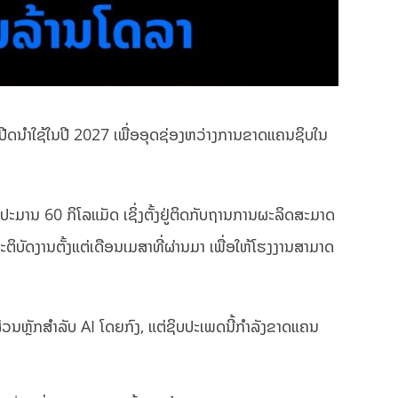
ປີດນຳໃຊ້ໃນປີ 2027 ເພື່ອອຸດຊ່ອງຫວ່າງການຂາດແຄນຊິບໃນ
ະມານ 60 ກິໂລແມັດ ເຊິ່ງຕັ້ງຢູ່ຕິດກັບຖານການຜະລິດສະມາດ
ະຕິບັດງານຕັ້ງແຕ່ເດືອນເມສາທີ່ຜ່ານມາ ເພື່ອໃຫ້ໂຮງງານສາມາດ
່ວນຫຼັກສຳລັບ AI ໂດຍກົງ, ແຕ່ຊິບປະເພດນີ້ກຳລັງຂາດແຄນ