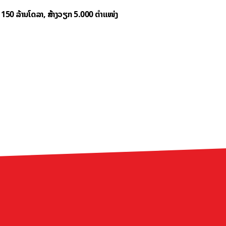
ຶນ 150 ລ້ານໂດລາ, ສ້າງວຽກ 5.000 ຕຳແໜ່ງ