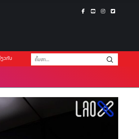
່ຽວກັບ