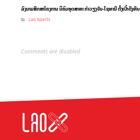
ລົງນາມສຶກສາໂຄງການ ນິຄົມອຸດສາຫະກຳວຽງຈັນ-ໄຊທານີ ຕັ້ງເປົ້າດຶງທ
Lao Xperts
Comments are disabled