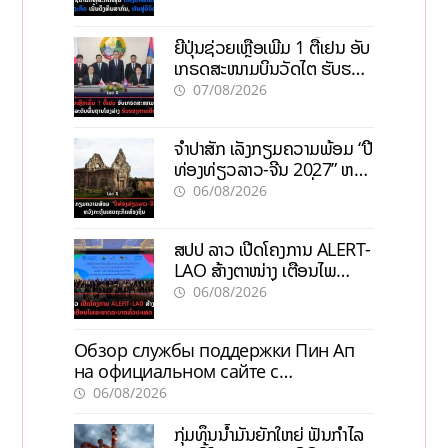
ຍີ່ປຸ່ນຊ່ວຍເຫຼືອເພີ່ມ 1 ຕື້ເຢນ ອັບ
ເກຣດສະໜາມບິນວັດໄຕ ຮັບຮອງ
ການເຕີບໂຕ
07/08/2026
ຈຳປາສັກ ເລັ່ງກຽມຄວາມພ້ອມ “ປີ
ທ່ອງທ່ຽວລາວ-ຈີນ 2027” ຫວັງ
ກະຕຸ້ນເສດຖະກິດທ້ອງຖິ່ນ
06/08/2026
ສປປ ລາວ ເປີດໂຄງການ ALERT-
LAO ສ້າງຕາໜ່າງ ເຕືອນໄພ
ພະຍາດລະບາດທົ່ວປະເທດ
06/08/2026
Обзор службы поддержки Пин Ап
на официальном сайте с
актуальной информацией
06/08/2026
ກຸ່ມທຶນນ້ຳມັນຍັກໃຫຍ່ ຟັນກຳໄລ