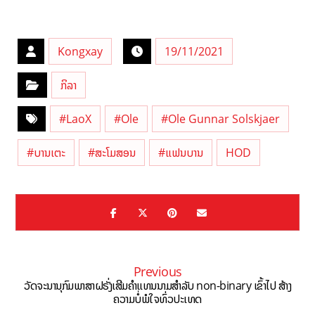
Kongxay
19/11/2021
ກິລາ
#LaoX
#Ole
#Ole Gunnar Solskjaer
#ບານເຕະ
#ສະໂມສອນ
#ແຟນບານ
HOD
Previous
ວັດຈະນານຸກົມພາສາຝຣັ່ງເສີມຄຳແທນນາມສຳລັບ non-binary ເຂົ້າໄປ ສ້າງ
ຄວາມບໍ່ພໍໃຈທົ່ວປະເທດ