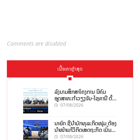
Comments are disabled
ເນື້ອຫາຫຼ້າສຸດ
ລົງນາມສຶກສາໂຄງການ ນິຄົມ
ອຸດສາຫະກຳວຽງຈັນ-ໄຊທານີ ຕັ້ງ
ເປົ້າດຶງທຶນ 150 ລ້ານໂດລາ, ສ້າງ
07/08/2026
ວຽກ 5.000 ຕຳແໜ່ງ
ນາຍົກ ຊີ້ນຳນັກທຸລະກິດໜຸ່ມ ຕ້ອງ
ນຳໜ້າແກ້ວິກິດເສດຖະກິດ ເນັ້ນດຶງ
ທຶນສາກົນ, ຫັນສູ່ດິຈິຕອນ
07/08/2026