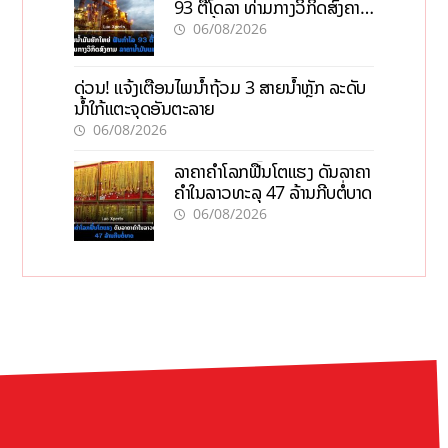
93 ຕື້ໂດລາ ທ່າມກາງວິກິດສົງຄາມ
ລາຄານໍ້າມັນແພງ
06/08/2026
ດ່ວນ! ແຈ້ງເຕືອນໄພນໍ້າຖ້ວມ 3 ສາຍນໍ້າຫຼັກ ລະດັບ
ນໍ້າໃກ້ແຕະຈຸດອັນຕະລາຍ
06/08/2026
ລາຄາຄຳໂລກຟື້ນໂຕແຮງ ດັນລາຄາ
ຄຳໃນລາວທະລຸ 47 ລ້ານກີບຕໍ່ບາດ
06/08/2026