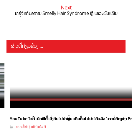
Next
ມາຮູ້ຈັກກັບອາການ Smelly Hair Syndrome ຫຼື ພາວະຜົມເໝັນ
ຂ່າວທີ່ກ່ຽວຂ້ອງ ...
YouTube ໃຈດີ ເປີດຟີເຈີ້ເບິ່ງຄິບໄປນຳຫຼິ້ນແອັບອື່ນໄປນຳໄດ້ແລ້ວ ໂດຍບໍ່ຕ້ອງເຊົ່
ຂ່າວທົ່ວໄປ
ເທັກໂນໂລຢີ
,