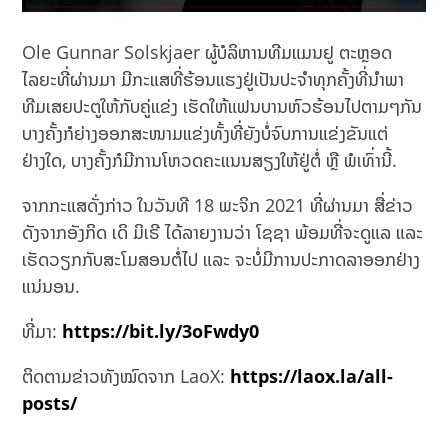
Ole Gunnar Solskjaer ຜູ້ບໍລິຫານທີມແມນຢູ ຕະຫຼອດ
ໄລຍະທີ່ຜ່ານມາ ມີກະແສທີ່ຮ້ອນແຮງຢູ່ເປັນປະຈຳທຸກຄັ້ງທີ່ນຳພາ
ທີມເສຍປະຕູໃຫ້ກັບຄູ່ແຂ່ງ ເຮັດໃຫ້ແຟນບານຫົວຮ້ອນໄປຕາມໆກັນ
ບາງຄັ້ງກໍຍ່າງອອກສະໜາມແຂ່ງທັ້ງທີ່ຍັງບໍ່ຈົບການແຂ່ງຂັນແຕ່
ຢ່າງໃດ, ບາງຄັ້ງກໍມີການໂຫວດຄະແນນສຽງໃຫ້ຢູ່ຕໍ່ ຫຼື ພໍເທົ່ານີ້.
ຈາກກະແສດັ່ງກ່າວ ໃນວັນທີ 18 ພະຈິກ 2021 ທີ່ຜ່ານມາ ສື່ຂ່າວ
ດັງຈາກອັງກິດ ເດິ ມິເຣີ ໄດ້ລາຍງານວ່າ ໂຊຊາ ພ້ອມທີ່ຈະດູແລ ແລະ
ເຮັດວຽກກັບສະໂມສອນຕໍ່ໄປ ແລະ ຈະບໍ່ມີການປະກາດລາອອກຢ່າງ
ແນ່ນອນ.
ທີ່ມາ:
https://bit.ly/3oFwdy0
ຕິດຕາມຂ່າວທັງໝົດຈາກ LaoX:
https://laox.la/all-
posts/