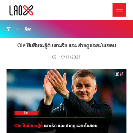
ກິລາ
Ole ຢືນຢັນຈະຢູ່ຕໍ່ ເພາະຮັກ ແລະ ຢາກດູແລສະໂມສອນ
19/11/2021