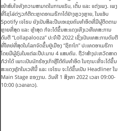
ໜ້າສົນໃຈທັງຄວາມສາມາດໃນການແຣັບ, ເຕັ້ນ ແລະ ແຕ່ງເພງ. ເພງ
ທີ່ໂຊໂລ່ດ່ຽວກໍຕີຕະຫຼາດອາເມຣິກາໄດ້ຢ່າງຫຼວງຫຼາຍ, ໃນແອັບ
Spotify ເຈໂຮບ ຍັງເປັນສິລະປິນເອເຊຍຄົນທຳອິດທີ່ມີຜູ້ຕິດຕາມ
ຫຼາຍທີ່ສຸດ ແລະ ຫຼ້າສຸດ ກໍຈະໄດ້ຂຶ້ນສະແດງເທິງເວທີເທສະການ
ດົນຕີ “Lollapalooza” ປະຈໍາປີ 2022 ເຊິ່ງເປັນເທສະການດົນຕີ
ທີ່ໃຫຍ່ທີ່ສຸດໃນໂລກຈັດຂຶ້ນຢູ່ເມືອງ “ຊິຄາໂກ” ປະເທດອາເມຣິກາ
ໂດຍມີຜູ້ຊົມໃນແຕ່ລະປີປະມານ 4 ແສນຄົນ. ຖືວ່າສ້າງປະຫວັດສາດ
ກໍວ່າໄດ້ ເພາະເປັນນັກຮ້ອງເກົາຫຼີໃຕ້ຄົນທໍາອິດ ໃນຖານະທີ່ຈະໄດ້ຂຶ້ນ
ສະແດງຫຼັກໃນເວທີນີ້ ແລະ ເຈໂຮບ ຈະໄດ້ຂຶ້ນເປັນ Headliner ໃນ
Main Stage ຂອງງານ. ວັນທີ 1 ສິງຫາ 2022 ເວລາ 09:00-
10:00 (ເວລາລາວ).