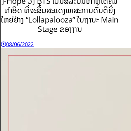
J-Hope
ວົງ BTS ເປັນສິລະປິນເກົາຫຼີໃຕ້ຄົນ
ທຳອິດ ທີ່ຈະຂຶ້ນສະແດງເທສະການດົນຕີຍິ່ງ
ໃຫຍ່ຢ່າງ “Lollapalooza” ໃນຖານະ Main
Stage ຂອງງານ
08/06/2022