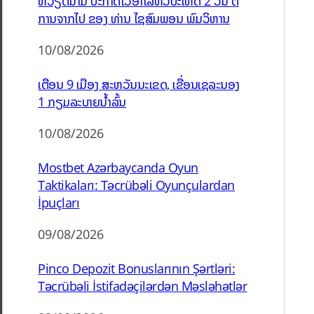
ຫວຽດນາມ ປະກາດໄວ້ອາໄລທົ່ວປະເທດ 2 ວັນ ຕໍ່
ການຈາກໄປ ຂອງ ທ່ານ ໄຊສົມພອນ ພົມວິຫານ
10/08/2026
ເຕືອນ 9 ເມືອງ ສະຫວັນນະເຂດ, ເຂື່ອນເຊລະນອງ
1 ກຽມລະບາຍນ້ຳລົ້ນ
10/08/2026
Mostbet Azərbaycanda Oyun
Taktikaları: Təcrübəli Oyunçulardan
İpuçları
09/08/2026
Pinco Depozit Bonuslarının Şərtləri:
Təcrübəli İstifadəçilərdən Məsləhətlər