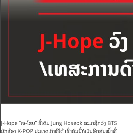
J-Hope “ເຈ-ໂຮບ” ຊື່ເຕັມ Jung Hoseok ສະມາຊິກວົງ BTS
ນັກຮ້ອງ K-POP ປະເທດເກົາຫຼີໃຕ້ ເຊິ່ງຄົນນີ້ກໍເປັນອີກຄົນໜຶ່ງທີ່