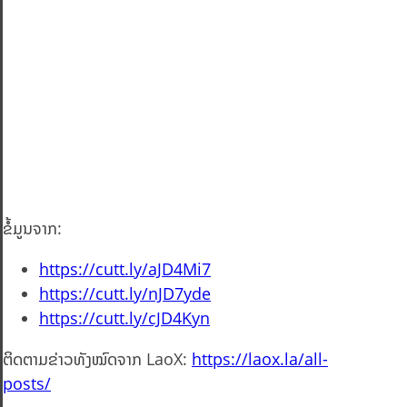
ຂໍ້ມູນຈາກ:
https://cutt.ly/aJD4Mi7
https://cutt.ly/nJD7yde
https://cutt.ly/cJD4Kyn
ຕິດຕາມຂ່າວທັງໝົດຈາກ LaoX:
https://laox.la/all-
posts/