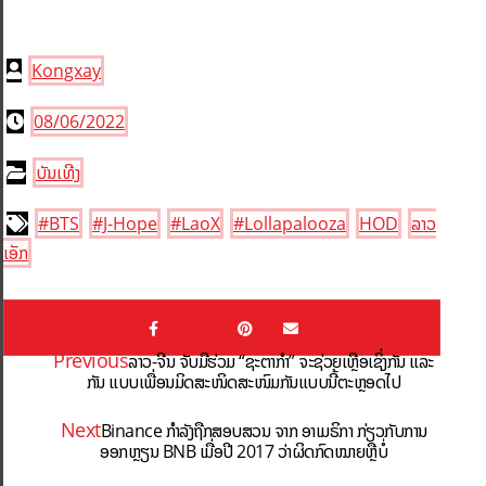
Kongxay
08/06/2022
ບັນເທີງ
#BTS
#J-Hope
#LaoX
#Lollapalooza
HOD
ລາວ
ເອັກ
Previous
ລາວ-ຈີນ ຈັບມືຮ່ວມ “ຊະຕາກຳ” ຈະຊ່ວຍເຫຼືອເຊິ່ງກັນ ແລະ
ກັນ ແບບເພື່ອນມິດສະໜິດສະໜົມກັນແບບນີ້ຕະຫຼອດໄປ
Next
Binance ກຳລັງຖືກສອບສວນ ຈາກ ອາເມຣິກາ ກ່ຽວກັບການ
ອອກຫຼຽນ BNB ເມື່ອປີ 2017 ວ່າຜິດກົດໝາຍຫຼືບໍ່