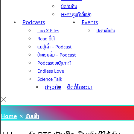
ນັດກັນກິນ
HEY? ຮູບເງົາອີ່ຫຍັງ
Podcasts
Events
Lao X Files
ປະຊາສຳພັນ
Read ອີ່ຫຼີ
ແມ່ຕູ້ເລົ່າ – Podcast
ປ້າສອນລົ່ມ – Podcast
Podcast ຫຍັງເກາະ?
Endless Love
Science Talk
ກ່ຽວກັບ
ຕິດຕໍ່ໂຄສະນາ
Home
ບັນເທີງ