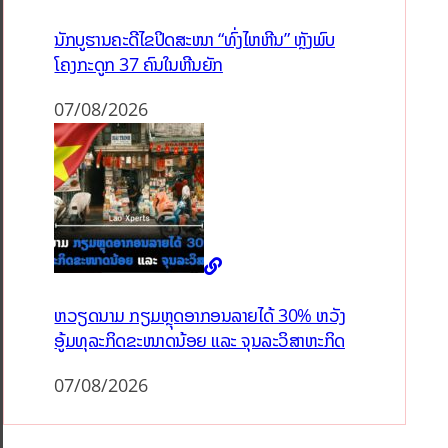
ນັກບູຮານຄະດີໄຂປິດສະໜາ “ທົ່ງໄຫຫີນ” ຫຼັງພົບ
ໂຄງກະດູກ 37 ຄົນໃນຫີນຍັກ
07/08/2026
ຫວຽດນາມ ກຽມຫຼຸດອາກອນລາຍໄດ້ 30% ຫວັງ
ອູ້ມທຸລະກິດຂະໜາດນ້ອຍ ແລະ ຈຸນລະວິສາຫະກິດ
07/08/2026