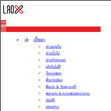
ເນື້ອຫາ
ຂ່າວພາຍໃນ
ຂ່າວທົ່ວໄປ
ຂ່າວຕ່າງປະເທດ
ເທັກໂນໂລຢີ
ວິທະຍາສາດ
ສິ່ງແວດລ້ອມ
ສິລະປະ & ວັດທະນະທຳ
ສຸຂະພາບ & ຄວາມສວຍຄວາມງາມ
ບັນເທີງ
ທ່ອງທ່ຽວ