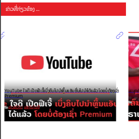
ຂ່າວທີ່ກ່ຽວຂ້ອງ ...
YouTube ໃຈດີ ເປີດຟີເຈີ້ເບິ່ງຄິບໄປນຳຫຼິ້ນແອັບອື່ນໄປນຳໄດ້ແລ້ວ ໂດຍບໍ່ຕ້ອງເຊົ່າ
ມະນຸດຄ
Premium
ຂ່າວ
ຂ່າວທົ່ວໄປ
ເທັກໂນໂລຢີ
,