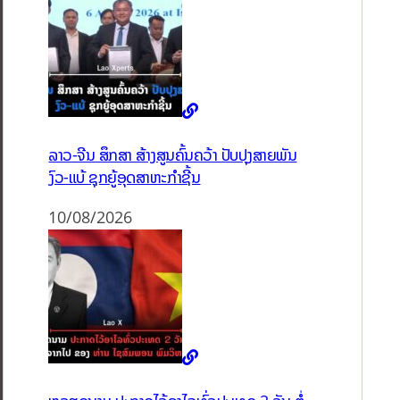
ລາວ-ຈີນ ສຶກສາ ສ້າງສູນຄົ້ນຄວ້າ ປັບປຸງສາຍພັນ
ງົວ-ແບ້ ຊຸກຍູ້ອຸດສາຫະກຳຊີ້ນ
10/08/2026