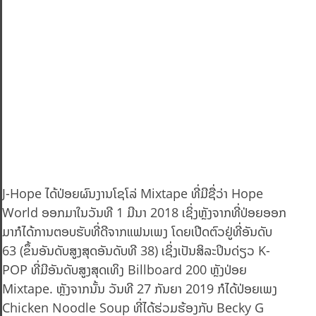
J-Hope ໄດ້ປ່ອຍຜົນງານໂຊໂລ່ Mixtape ທີ່ມີຊື່ວ່າ Hope
World ອອກມາໃນວັນທີ 1 ມີນາ 2018 ເຊິ່ງຫຼັງຈາກທີ່ປ່ອຍອອກ
ມາກໍໄດ້ການຕອບຮັບທີ່ດີຈາກແຟນເພງ ໂດຍເປີດຕົວຢູ່ທີ່ອັນດັບ
63 (ຂຶ້ນອັນດັບສູງສຸດອັນດັບທີ 38) ເຊິ່ງເປັນສິລະປິນດ່ຽວ K-
POP ທີ່ມີອັນດັບສູງສຸດເທິງ Billboard 200 ຫຼັງປ່ອຍ
Mixtape. ຫຼັງຈາກນັ້ນ ວັນທີ 27 ກັນຍາ 2019 ກໍໄດ້ປ່ອຍເພງ
Chicken Noodle Soup ທີ່ໄດ້ຮ່ວມຮ້ອງກັບ Becky G