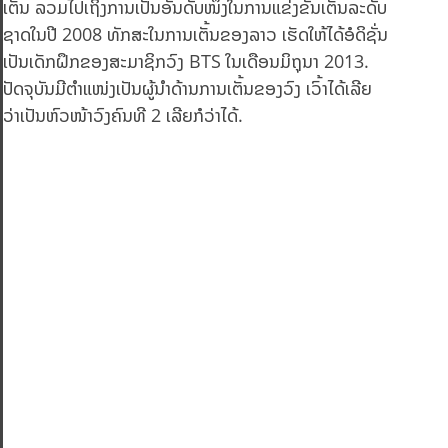
ເຕັ້ນ ລວມໄປເຖິງການເປັນອັນດັບໜຶ່ງໃນການແຂ່ງຂັນເຕັ້ນລະດັບ
ຊາດໃນປີ 2008 ທັກສະໃນການເຕັ້ນຂອງລາວ ເຮັດໃຫ້ໄດ້ອໍດິຊັ່ນ
ເປັນເດັກຝຶກຂອງສະມາຊິກວົງ BTS ໃນເດືອນມິຖຸນາ 2013.
ປັດຈຸບັນມີຕຳແໜ່ງເປັນຜູ້ນຳດ້ານການເຕັ້ນຂອງວົງ ເວົ້າໄດ້ເລີຍ
ວ່າເປັນຫົວໜ້າວົງຄົນທີ 2 ເລີຍກໍວ່າໄດ້.