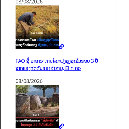
08/08/2026
FAO ຊີ້ ລາຄາອາຫານໂລກພຸ່ງສູງສຸດໃນຮອບ 3 ປີ
ຈາກແຮງກົດດັນຂອງສົງຄາມ, El nino
08/08/2026