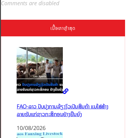
Comments are disabled
ເນື້ອຫາຫຼ້າສຸດ
FAO-ລາວ ປັບປຸງການລ້ຽງງົວເປັນສິນຄ້າ ແນໃສ່ສ້າງ
ລາຍຮັບແກ່ຊາວກະສິກອນຢ່າງຍືນຍົງ
10/08/2026