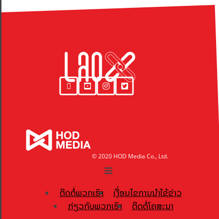
© 2020 HOD Media Co., Ltd.
ຕິດຕໍ່ພວກເຮົາ
ເງື່ອນໄຂການນຳໃຊ້ຂ່າວ
ກ່ຽວກັບພວກເຮົາ
ຕິດຕໍ່ໂຄສະນາ