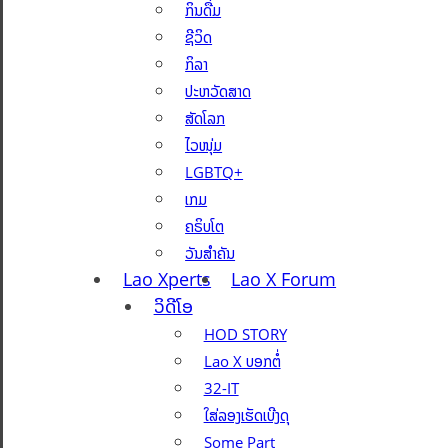
ກິນດື່ມ
ຊີວິດ
ກິລາ
ປະຫວັດສາດ
ສັດໂລກ
ໄວໜຸ່ມ
LGBTQ+
ເກມ
ຄຣິບໂຕ
ວັນສຳຄັນ
Lao Xperts
Lao X Forum
ວິດີໂອ
HOD STORY
Lao X ບອກຕໍ່
32-IT
ໃສ່ລອງເຮັດເບີງດຸ
Some Part