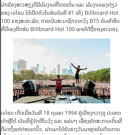
ນັກຮ້ອງສາວສຽງດີມີຜົນງານທີ່ໂດດເດັ່ນ ແລະ ຜົນງານເພງດ່ຽວ
ຂອງ ເຈໂຮບ ໄດ້ເປີດຕົວໃນອັນດັບທີ 81 ເທິງ Billboard Hot
100 ຂອງສະຫະລັດ, ກາຍເປັນສະມາຊິກຈາກວົງ BTS ຄົນທໍາອິດ
ທີ່ມີເພງຕິດອັນ Billboard Hot 100 ພາຍໃຕ້ຊື່ຂອງລາວເອງ.
ເຈໂຮບ ເກີດເມື່ອວັນທີ 18 ກຸມພາ 1994 ຢູ່ເມືອງກວາງຈູ ປະເທດ
ເກົາຫຼີໃຕ້ ເປັນທີ່ຮູ້ຈັກດີໃນວົງ ແລະ ແຟນໆ ເລື່ອງທັກສະການເຕັ້ນທີ່
ດີມາຕັ້ງແຕ່ກ່ອນເດບິ້ວ. ຜ່ານມາໄດ້ຮັບຮາງວັນມາຫຼາຍໃນດ້ານການ