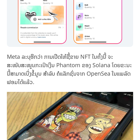
Meta ລະບຸອີກວ່າ ການເປີດໃຫ້ຊື້ຂາຍ NFT ໃນຄັ້ງນີ້ ຈະ
ສະໜັບສະໜູນກະເປົາເງິນ Phantom ຂອງ Solana ໂດຍຂະນະ
ນີ້ສາມາດເບິ່ງຂໍ້ມູນ ສຳລັບ ຄໍແລັກຊັ່ນຈາກ OpenSea ໃນແພລັດ
ຟອມໄດ້ແລ້ວ.