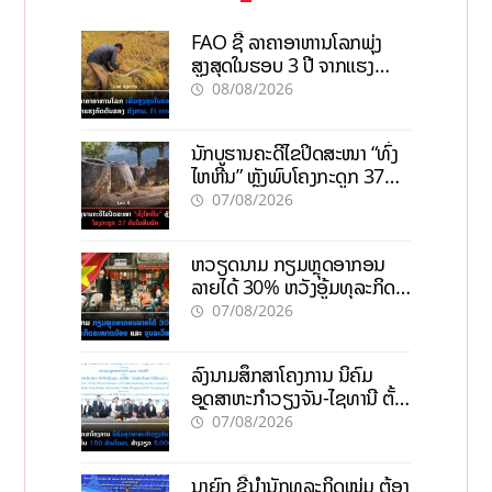
FAO ຊີ້ ລາຄາອາຫານໂລກພຸ່ງ
ສູງສຸດໃນຮອບ 3 ປີ ຈາກແຮງ
ກົດດັນຂອງສົງຄາມ, El nino
08/08/2026
ນັກບູຮານຄະດີໄຂປິດສະໜາ “ທົ່ງ
ໄຫຫີນ” ຫຼັງພົບໂຄງກະດູກ 37
ຄົນໃນຫີນຍັກ
07/08/2026
ຫວຽດນາມ ກຽມຫຼຸດອາກອນ
ລາຍໄດ້ 30% ຫວັງອູ້ມທຸລະກິດ
ຂະໜາດນ້ອຍ ແລະ ຈຸນລະ
07/08/2026
ວິສາຫະກິດ
ລົງນາມສຶກສາໂຄງການ ນິຄົມ
ອຸດສາຫະກຳວຽງຈັນ-ໄຊທານີ ຕັ້ງ
ເປົ້າດຶງທຶນ 150 ລ້ານໂດລາ, ສ້າງ
07/08/2026
ວຽກ 5.000 ຕຳແໜ່ງ
ນາຍົກ ຊີ້ນຳນັກທຸລະກິດໜຸ່ມ ຕ້ອງ