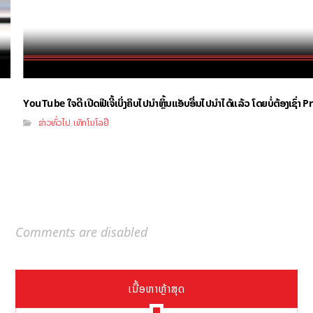
YouTube ໃຈດີ ເປີດຟີເຈີ້ເບິ່ງຄິບໄປນຳຫຼິ້ນແອັບອື່ນໄປນຳໄດ້ແລ້ວ ໂດຍບໍ່ຕ້ອງເຊົ່
ຂ່າວທົ່ວໄປ
ເທັກໂນໂລຢີ
,
Comments are disabled
ເນື້ອຫາຫຼ້າສຸດ