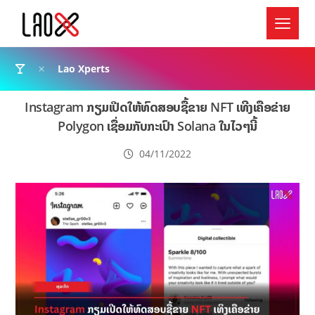
Lao Xperts
Instagram ກຽມເປີດໃຫ້ທົດສອບຊື້ຂາຍ NFT ເທີງເຄືອຂ່າຍ
Polygon ເຊື່ອມກັບກະເປົາ Solana ໃນໄວໆນີ້
04/11/2022