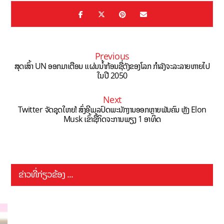
Previous
ສຸດເສົ້າ UN ອອກມາເຕືອນ ແຜ່ນນ້ຳກ້ອນຊື່ດັງຂອງໂລກ ກໍາລັງຈະລະລາຍຫາຍໄປ
ໃນປີ 2050
Next
Twitter ຈັດຊຸດໃຫຍ່! ສົ່ງອີເມລປົດພະນັກງານອອກຫຼາຍພັນຄົນ ຫຼັງ Elon
Musk ເຂົ້າຊື້ກິດຈະການພຽງ 1 ອາທິດ
ຂ່າວທີ່ກ່ຽວຂ້ອງ ...