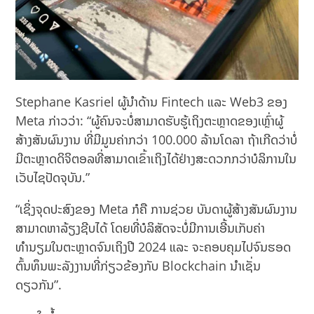
Stephane Kasriel ຜູ້ນໍາດ້ານ Fintech ແລະ Web3 ຂອງ
Meta ກ່າວວ່າ: “ຜູ້ຄົນຈະບໍ່ສາມາດຮັບຮູ້ເຖິງຕະຫຼາດຂອງເຫຼົ່າຜູ້
ສ້າງສັນຜົນງານ ທີ່ມີມູນຄ່າກວ່າ 100.000 ລ້ານໂດລາ ຖ້າເກີດວ່າບໍ່
ມີຕະຫຼາດດິຈິຕອລທີ່ສາມາດເຂົ້າເຖິງໄດ້ຢ່າງສະດວກກວ່າບໍລິການໃນ
ເວັບໄຊປັດຈຸບັນ.”
“ເຊິ່ງຈຸດປະສົງຂອງ Meta ກໍຄື ການຊ່ວຍ ບັນດາຜູ້ສ້າງສັນຜົນງານ
ສາມາດຫາລ້ຽງຊີບໄດ້ ໂດຍທີ່ບໍລິສັດຈະບໍ່ມີການເອີ້ນເກັບຄ່າ
ທຳນຽມໃນຕະຫຼາດຈົນເຖິງປີ 2024 ແລະ ຈະຄອບຄຸມໄປຈົນຮອດ
ຕົ້ນທຶນພະລັງງານທີ່ກ່ຽວຂ້ອງກັບ Blockchain ນຳເຊັ່ນ
ດຽວກັນ”.