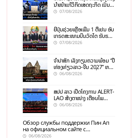
ນຳໜ້າແກ້ວິກິດເສດຖະກິດ ເນັ້ນດຶງ
ທຶນສາກົນ, ຫັນສູ່ດິຈິຕອນ
07/08/2026
ຍີ່ປຸ່ນຊ່ວຍເຫຼືອເພີ່ມ 1 ຕື້ເຢນ ອັບ
ເກຣດສະໜາມບິນວັດໄຕ ຮັບຮອງ
ການເຕີບໂຕ
07/08/2026
ຈຳປາສັກ ເລັ່ງກຽມຄວາມພ້ອມ “ປີ
ທ່ອງທ່ຽວລາວ-ຈີນ 2027” ຫວັງ
ກະຕຸ້ນເສດຖະກິດທ້ອງຖິ່ນ
06/08/2026
ສປປ ລາວ ເປີດໂຄງການ ALERT-
LAO ສ້າງຕາໜ່າງ ເຕືອນໄພ
ພະຍາດລະບາດທົ່ວປະເທດ
06/08/2026
Обзор службы поддержки Пин Ап
на официальном сайте с
актуальной информацией
06/08/2026