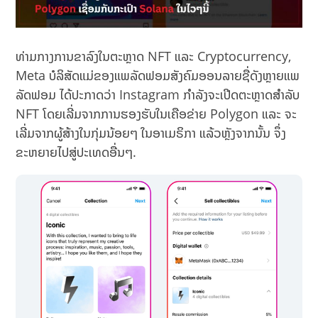
ທ່າມກາງການຂາລົງໃນຕະຫຼາດ NFT ແລະ Cryptocurrency,
Meta ບໍລິສັດແມ່ຂອງແພລັດຟອມສັງຄົມອອນລາຍຊື່ດັງຫຼາຍແພ
ລັດຟອມ ໄດ້ປະກາດວ່າ Instagram ກຳລັງຈະເປີດຕະຫຼາດສຳລັບ
NFT ໂດຍເລີ່ມຈາກການຮອງຮັບໃນເຄືອຂ່າຍ Polygon ແລະ ຈະ
ເລີ່ມຈາກຜູ້ສ້າງໃນກຸ່ມນ້ອຍໆ ໃນອາເມຣິກາ ແລ້ວຫຼັງຈາກນັ້ນ ຈຶ່ງ
ຂະຫຍາຍໄປສູ່ປະເທດອື່ນໆ.